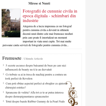
Mirese si Nunti
Fotografii de cununie civila in
epoca digitala - schimbari din
industrie
Alegerea de a lucra impreuna cu un fotograf
pentru cununia civila a devenit in ultimele
decenii unul dintre cele mai frumoase moduri
prin care poate fi imortalizat un moment
important in viata unui cuplu. Tot mai multe
persoane cauta servicii de fotografie pentru cununia civila...
Frumusete
- Ultimele Articole
5 secrete ascunse despre balsamul de buze pe care nici
influencerii de beauty nu ti le-au dezvaluit
Ce trebuie sa ai in trusa de machiaj pentru a contura un
look perfect de Revelion
Cum poti obtine aspectul perfect al obrajilor cu ajutorul
chirurgiei estetice?
Sprancene de vedeta? Afla tot ce te-ar putea interesa
despre dermopigmentarea sprancenelor
Totul despre bazele Rubber Gummy de la Pearl Nails