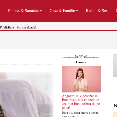
Fitness & Sanatate
Casa & Familie
Relatii & Sex
Publicitate
Forum eLady!
Cariera
Angajari in videochat in
Bucuresti: iata ce include
cea mai buna oferta de pe
N
piata!
Daca ti-ai dorit mereu o slujba
bine platita, c...