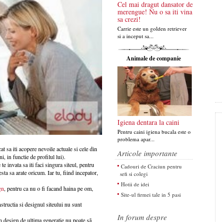
Cel mai dragut dansator de
merengue! Nu o sa iti vina
sa crezi!
Carrie este un golden retriever
si a inceput sa...
Animale de companie
Igiena dentara la caini
Pentru caini igiena bucala este o
problema apar...
cat sa iti acopere nevoile actuale si cele din
Articole importante
i, in functie de profilul lui).
e invata sa iti faci singura siteul, pentru
Cadouri de Craciun pentru
esta sa arate oricum. Iar tu, fiind incepator,
sefi si colegi
Hotii de idei
gn
, pentru ca nu o fi facand haina pe om,
Site-ul firmei tale in 5 pasi
structia si designul siteului nu sunt
In forum despre
un design de ultima generatie nu poate sã