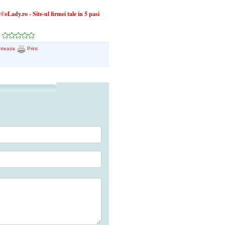
eLady.ro - Site-ul firmei tale in 5 pasi
nteaza
Print