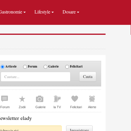
Gastronomie
Lifestyle
Dosare
Articole
Forum
Galerie
Felicitari
Forum
Zodii
Galerie
la TV
Felicitari
Alerte
ewsletter elady