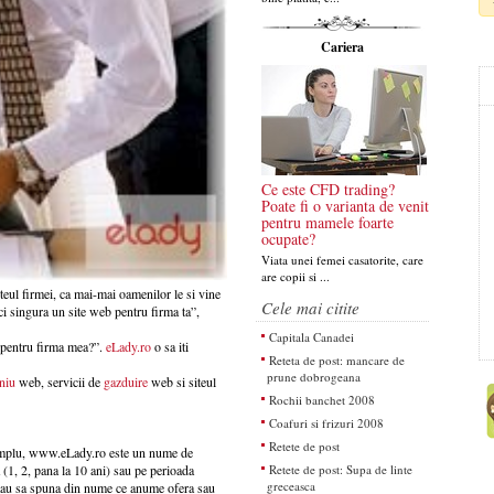
Cariera
Ce este CFD trading?
Poate fi o varianta de venit
pentru mamele foarte
ocupate?
Viata unei femei casatorite, care
are copii si ...
iteul firmei, ca mai-mai oamenilor le si vine
Cele mai citite
ci singura un site web pentru firma ta”,
Capitala Canadei
b pentru firma mea?”.
eLady.ro
o sa iti
Reteta de post: mancare de
prune dobrogeana
niu
web, servicii de
gazduire
web si siteul
Rochii banchet 2008
Coafuri si frizuri 2008
Retete de post
xemplu, www.eLady.ro este un nume de
1, 2, pana la 10 ani) sau pe perioada
Retete de post: Supa de linte
greceasca
l tau sa spuna din nume ce anume ofera sau