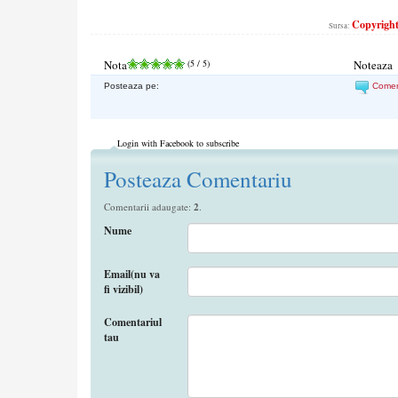
Copyright©
Sursa:
Nota
(
5
/ 5)
Noteaza
Posteaza pe:
Come
Login with Facebook to subscribe
Posteaza Comentariu
Comentarii adaugate:
2
.
Nume
Email(nu va
fi vizibil)
Comentariul
tau