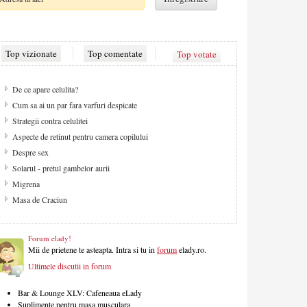
Top vizionate
Top comentate
Top votate
De ce apare celulita?
Cum sa ai un par fara varfuri despicate
Strategii contra celulitei
Aspecte de retinut pentru camera copilului
Despre sex
Solarul - pretul gambelor aurii
Migrena
Masa de Craciun
Forum elady!
Mii de prietene te asteapta. Intra si tu in
forum
elady.ro.
Ultimele discutii in forum
Bar & Lounge XLV: Cafeneaua eLady
Suplimente pentru masa musculara