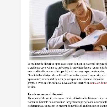
O multime de siteuri va spun ca este atat de usor sa va creati singure s
a crede asa ceva. Ce nu se precizeaza in articolele despre “cum sa iti fa
este ca siteurile nu cresc in copaci si nici nu raman spanzurate acolo.
Te-ai intrebat desigur de multe ori “cum sa fac sa am si eu un site we
spuna cum; nu este atat de usor pe cat spun unii, insa nici imposibil.
Pentru a avea un site online ai nevoie de trei lucruri: un
nume de dome
in sine.
Ce este un nume de domeniu
Un nume de domeniu este ceea ce scrie utilizatorul in browser: de e
domeniu. Numele de domeniu se inregistreaza pe perioada determinata (
nedeterminata, cum sunt in prezent domeniile .ro Indicat este ca siteu