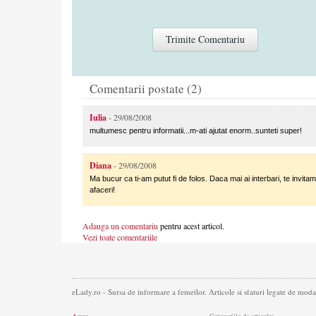
Comentarii postate (2)
Iulia
- 29/08/2008
multumesc pentru informatii...m-ati ajutat enorm..sunteti super!
Diana
- 29/08/2008
Ma bucur ca ti-am putut fi de folos. Daca mai ai interbari, te invitam 
afaceri!
Adauga un comentariu
pentru acest articol.
Vezi toate comentariile
eLady.ro - Sursa de informare a femeilor. Articole si sfaturi legate de moda,