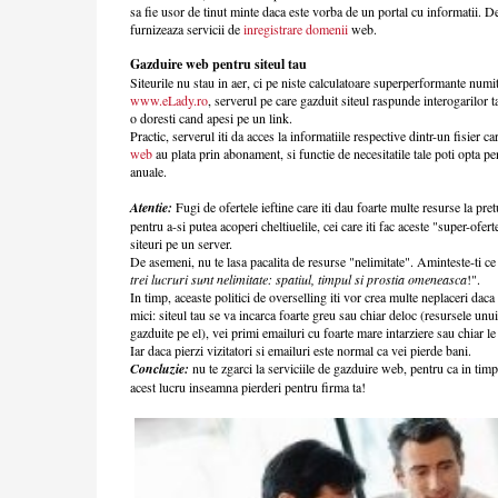
sa fie usor de tinut minte daca este vorba de un portal cu informatii. De
furnizeaza servicii de
inregistrare domenii
web.
Gazduire web pentru siteul tau
Siteurile nu stau in aer, ci pe niste calculatoare superperformante numi
www.eLady.ro
, serverul pe care gazduit siteul raspunde interogarilor ta
o doresti cand apesi pe un link.
Practic, serverul iti da acces la informatiile respective dintr-un fisier ca
web
au plata prin abonament, si functie de necesitatile tale poti opta p
anuale.
Atentie:
Fugi de ofertele ieftine care iti dau foarte multe resurse la pre
pentru a-si putea acoperi cheltiuelile, cei care iti fac aceste "super-ofer
siteuri pe un server.
De asemeni, nu te lasa pacalita de resurse "nelimitate". Aminteste-ti ce
trei lucruri sunt nelimitate: spatiul, timpul si prostia omeneasca
!".
In timp, aceaste politici de overselling iti vor crea multe neplaceri daca 
mici: siteul tau se va incarca foarte greu sau chiar deloc (resursele unui 
gazduite pe el), vei primi emailuri cu foarte mare intarziere sau chiar le 
Iar daca pierzi vizitatori si emailuri este normal ca vei pierde bani.
Concluzie:
nu te zgarci la serviciile de gazduire web, pentru ca in tim
acest lucru inseamna pierderi pentru firma ta!