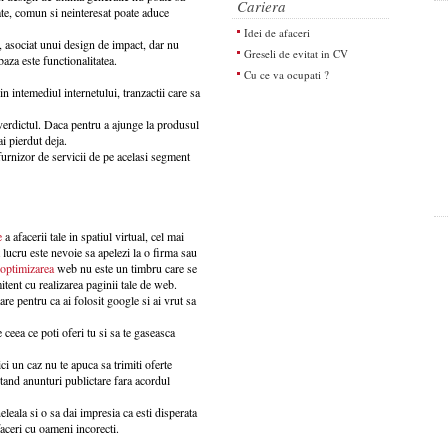
Cariera
ate, comun si neinteresat poate aduce
Idei de afaceri
e, asociat unui design de impact, dar nu
Greseli de evitat in CV
aza este functionalitatea.
Cu ce va ocupati ?
rin intemediul internetului, tranzactii care sa
 verdictul. Daca pentru a ajunge la produsul
ai pierdut deja.
furnizor de servicii de pe acelasi segment
e
a afacerii tale in spatiul virtual, cel mai
 lucru este nevoie sa apelezi la o firma sau
optimizarea
web nu este un timbru care se
itent cu realizarea paginii tale de web.
re pentru ca ai folosit google si ai vrut sa
de ceea ce poti oferi tu si sa te gaseasca
ici un caz nu te apuca sa trimiti oferte
tand anunturi publictare fara acordul
eleala si o sa dai impresia ca esti disperata
faceri cu oameni incorecti.