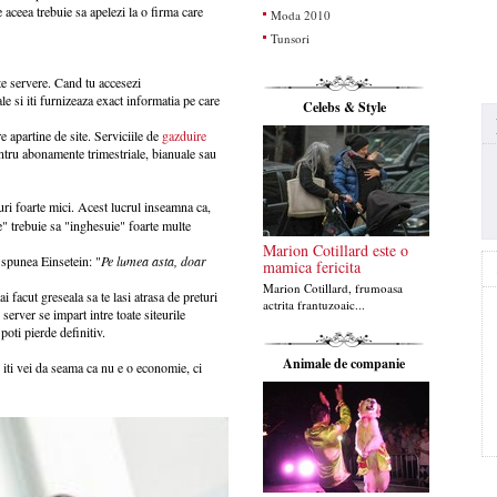
 aceea trebuie sa apelezi la o firma care
Moda 2010
Tunsori
te servere. Cand tu accesezi
le si iti furnizeaza exact informatia pe care
Celebs & Style
re apartine de site. Serviciile de
gazduire
entru abonamente trimestriale, bianuale sau
turi foarte mici. Acest lucrul inseamna ca,
te" trebuie sa "inghesuie" foarte multe
Marion Cotillard este o
 spunea Einsetein: "
Pe lumea asta, doar
mamica fericita
Marion Cotillard, frumoasa
ai facut greseala sa te lasi atrasa de preturi
actrita frantuzoaic...
server se impart intre toate siteurile
poti pierde definitiv.
Animale de companie
p iti vei da seama ca nu e o economie, ci