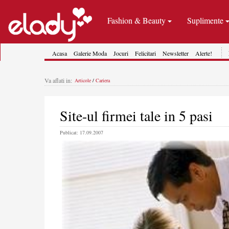
Fashion & Beauty
Suplimente
Acasa
Galerie Moda
Jocuri
Felicitari
Newsletter
Alerte!
Va aflati in:
Articole
/
Cariera
Site-ul firmei tale in 5 pasi
Publicat: 17.09.2007