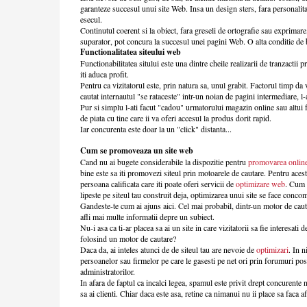
garanteze succesul unui site Web. Insa un design sters, fara personalit
esecul.
Continutul coerent si la obiect, fara greseli de ortografie sau exprimar
suparator, pot concura la succesul unei pagini Web. O alta conditie de b
Functionalitatea siteului web
Functionabilitatea sitului este una dintre cheile realizarii de tranzactii p
iti aduca profit.
Pentru ca vizitatorul este, prin natura sa, unul grabit. Factorul timp da
cautat internautul "se rataceste" intr-un noian de pagini intermediare, l-
Pur si simplu l-ati facut "cadou" urmatorului magazin online sau altui 
de piata cu tine care ii va oferi accesul la produs dorit rapid.
Iar concurenta este doar la un "click" distanta...
Cum se promoveaza un site web
Cand nu ai bugete considerabile la dispozitie pentru
promovarea onlin
bine este sa iti promovezi siteul prin motoarele de cautare. Pentru acest
persoana calificata care iti poate oferi servicii de
optimizare web
. Cum
lipeste pe siteul tau construit deja, optimizarea unui site se face concom
Gandeste-te cum ai ajuns aici. Cel mai probabil, dintr-un motor de cauta
afli mai multe informatii depre un subiect.
Nu-i asa ca ti-ar placea sa ai un site in care vizitatorii sa fie interesati 
folosind un motor de cautare?
Daca da, ai inteles atunci de de siteul tau are nevoie de
optimizari
. In n
persoanelor sau firmelor pe care le gasesti pe net ori prin forumuri pos
administratorilor.
In afara de faptul ca incalci legea, spamul este privit drept concurente n
sa ai clienti. Chiar daca este asa, retine ca nimanui nu ii place sa faca a