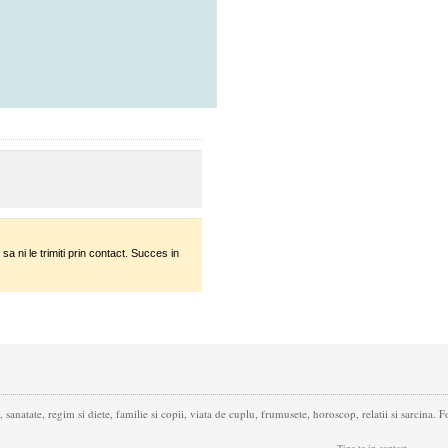
sa ni le trimiti prin contact. Succes in
 sanatate, regim si diete, familie si copii, viata de cuplu, frumusete, horoscop, relatii si sarcina