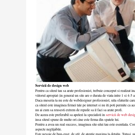
Servicii de design web
Pentru ca siteul tau sa arate profesionist, trebuie conceput si realizat in
viitorul apropiat (in general un site are o durata de viata intre 1 si 4-5 an
Daca meseria ta nu este de webdesigner profesionist, uita sfaturile care t
ca siteul este imaginea firmei tale pe internet si nu iti poti permite ca ac
nu ai cum sa reusesti extrem de repede sa il faci sa arate profi.
De aceea este preferabil sa apelezi la specialisti in
servicii de web desi
insa siteul spune de multe ori cine este firma din spatele lui.
Pentru a avea un real success, imaginea site-ului tau este esentiala. Con
aspecte neglijabile.
Este nevoie de bun-gust, de stil, de atentie maxima la detaliu. Totusi, 