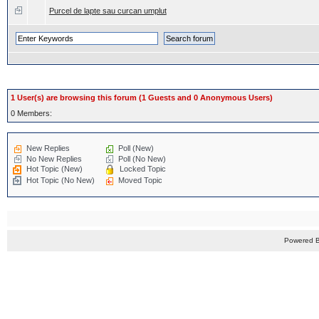
Purcel de lapte sau curcan umplut
1 User(s) are browsing this forum (1 Guests and 0 Anonymous Users)
0 Members:
New Replies
Poll (New)
No New Replies
Poll (No New)
Hot Topic (New)
Locked Topic
Hot Topic (No New)
Moved Topic
Powered 