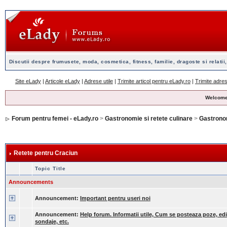
Discutii despre frumusete, moda, cosmetica, fitness, familie, dragoste si relatii,
Site eLady
|
Articole eLady
|
Adrese utile
|
Trimite articol pentru eLady.ro
|
Trimite adres
Welcome
Forum pentru femei - eLady.ro
>
Gastronomie si retete culinare
>
Gastrono
Retete pentru Craciun
Topic Title
Announcements
Announcement:
Important pentru useri noi
Announcement:
Help forum. Informatii utile, Cum se posteaza poze, edit
sondaje, etc.