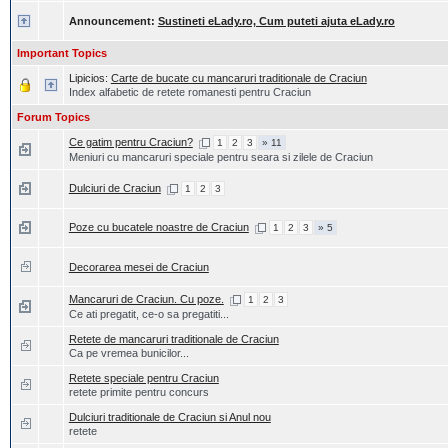
Announcement:
Sustineti eLady.ro, Cum puteti ajuta eLady.ro
Important Topics
Lipicios:
Carte de bucate cu mancaruri traditionale de Craciun
Index alfabetic de retete romanesti pentru Craciun
Forum Topics
Ce gatim pentru Craciun?
1
2
3
» 11
Meniuri cu mancaruri speciale pentru seara si zilele de Craciun
Dulciuri de Craciun
1
2
3
Poze cu bucatele noastre de Craciun
1
2
3
» 5
Decorarea mesei de Craciun
Mancaruri de Craciun. Cu poze.
1
2
3
Ce ati pregatit, ce-o sa pregatiti...
Retete de mancaruri traditionale de Craciun
Ca pe vremea bunicilor...
Retete speciale pentru Craciun
retete primite pentru concurs
Dulciuri traditionale de Craciun si Anul nou
retete