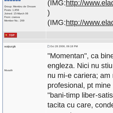
(IMG:
http://www.ela
Group: Membru de Onoare
Posts: 1,856
)
Joined: 15-March 06
From: craiova
(IMG:
http://www.ela
Member No.: 269
walpurgik
Oct 28 2006, 09:18 PM
"Momentan", ca bine 
engleza. Nici nu sti
Musafir
nu mi-e cariera; am 
profesional, pt mine 
"bani-timp liber-satis
tacita cu care, conde