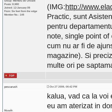
Group: Membru de Onoare
Posts: 8,980
(IMG:
http://www.ela
Joined: 12-January 06
From: Six feet from the edge
Practic, sunt Asisten
Member No.: 146
pentru departamentul 
note, single point of
cum nu ar fi de ajun
magazine). Si preciz
multe ori pe saptama
pescarush
Oct 27 2006, 06:42 PM
kalua, vad ca la voi e
eu am aterizat in do
Musafir