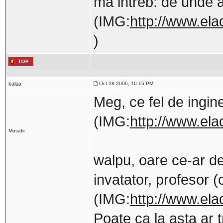
ma intreb: de unde 
(IMG:
http://www.ela
)
kalua
Oct 28 2006, 10:15 PM
Meg, ce fel de ingin
(IMG:
http://www.ela
Musafir
walpu, oare ce-ar d
invatator, profesor (
(IMG:
http://www.ela
Poate ca la asta ar t