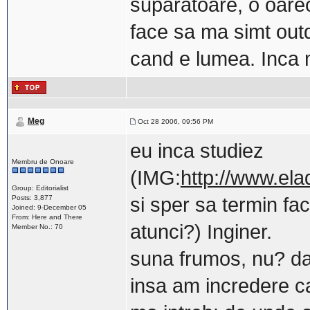
suparatoare, o oarec
face sa ma simt out
cand e lumea. Inca m
Meg
Oct 28 2006, 09:56 PM
eu inca studiez
Membru de Onoare
(IMG:
http://www.ela
Group: Editorialist
Posts: 3,877
si sper sa termin fa
Joined: 9-December 05
From: Here and There
atunci?) Inginer.
Member No.: 70
suna frumos, nu? dar
insa am incredere ca