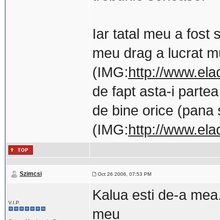
Iar tatal meu a fost s
meu drag a lucrat mu
(IMG:
http://www.ela
de fapt asta-i parte
de bine orice (pana 
(IMG:
http://www.ela
Szimcsi
Oct 26 2006, 07:53 PM
Kalua esti de-a mea. 
V.I.P.
meu