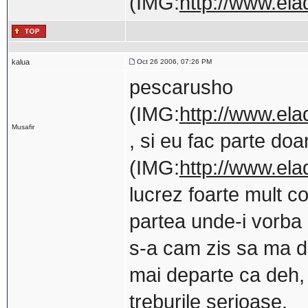
(IMG:
http://www.ela
kalua
Oct 26 2006, 07:26 PM
pescarusho
(IMG:
http://www.ela
Musafir
, si eu fac parte do
(IMG:
http://www.ela
lucrez foarte mult co
partea unde-i vorba d
s-a cam zis sa ma d
mai departe ca deh,
treburile serioase.