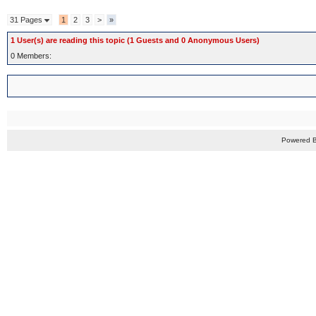
31 Pages
1
2
3
>
»
1 User(s) are reading this topic (1 Guests and 0 Anonymous Users)
0 Members:
Powered 