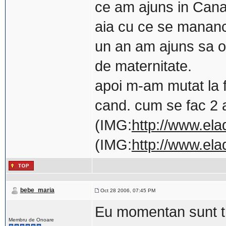
ce am ajuns in Cana
aia cu ce se mananca
un an am ajuns sa o 
de maternitate.
apoi m-am mutat la f
cand. cum se fac 2 a
(IMG:
http://www.ela
(IMG:
http://www.ela
bebe_maria
Oct 28 2006, 07:45 PM
Eu momentan sunt tr
Membru de Onoare