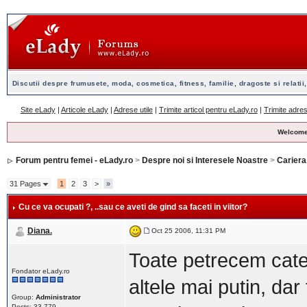
Discutii despre frumusete, moda, cosmetica, fitness, familie, dragoste si relatii,
Site eLady
|
Articole eLady
|
Adrese utile
|
Trimite articol pentru eLady.ro
|
Trimite adres
Welcome
Forum pentru femei - eLady.ro
>
Despre noi si Interesele Noastre
>
Cariera,
31 Pages
1
2
3
>
»
Cu ce va ocupati ?
, ..sau ce aveti de gind sa faceti in viitor?
Diana.
Oct 25 2006, 11:31 PM
Toate petrecem cate
Fondator eLady.ro
altele mai putin, dar
Group:
Administrator
Posts: 33,779