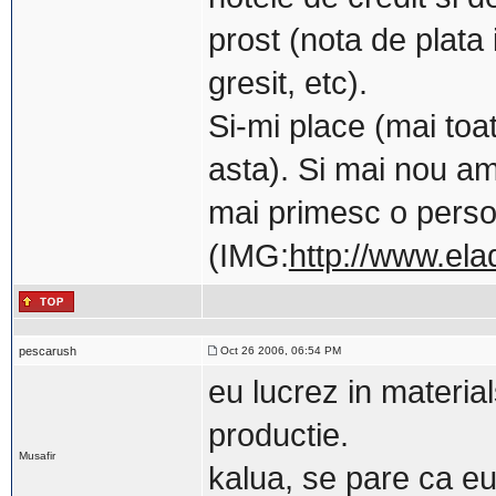
prost (nota de plata
gresit, etc).
Si-mi place (mai toa
asta). Si mai nou am
mai primesc o pers
(IMG:
http://www.ela
pescarush
Oct 26 2006, 06:54 PM
eu lucrez in material
productie.
Musafir
kalua, se pare ca eu