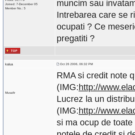
muncim sau invatam p
Joined: 7-December 05
Member No.: 5
Intrebarea care se r
ocupati ? Ce meseri
pregatiti ?
kalua
Oct 26 2006, 06:32 PM
RMA si credit note 
(IMG:
http://www.ela
Musafir
Lucrez la un distrib
(IMG:
http://www.ela
si ma ocup de toate r
notele de credit si d