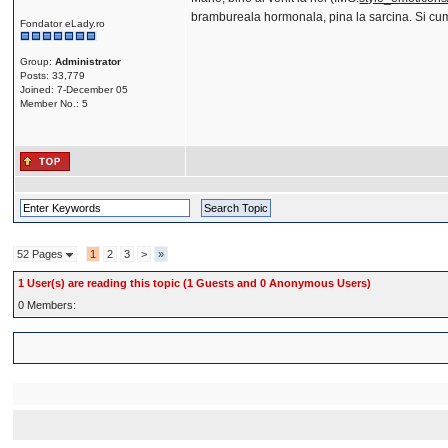
brambureala hormonala, pina la sarcina. Si cum 
Fondator eLady.ro
Group:
Administrator
Posts: 33,779
Joined: 7-December 05
Member No.: 5
52 Pages
1
2
3
>
»
1 User(s) are reading this topic (1 Guests and 0 Anonymous Users)
0 Members: