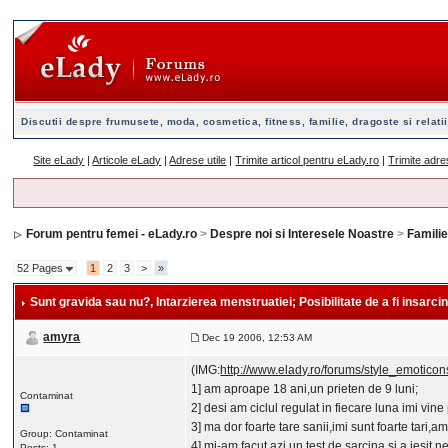
Discutii despre frumusete, moda, cosmetica, fitness, familie, dragoste si relatii
Site eLady
|
Articole eLady
|
Adrese utile
|
Trimite articol pentru eLady.ro
|
Trimite adre
Forum pentru femei - eLady.ro
>
Despre noi si Interesele Noastre
>
Famili
52 Pages
1
2
3
>
»
Sunt gravida sau nu?
, Intarzierea menstruatiei; Posibilitate de a fi insarci
amyra
Dec 19 2006, 12:53 AM
(IMG:
http://www.elady.ro/forums/style_emoticons/
1] am aproape 18 ani,un prieten de 9 luni;
Contaminat
2] desi am ciclul regulat in fiecare luna imi vine
3] ma dor foarte tare sanii,imi sunt foarte tari,a
Group: Contaminat
4] mi-am facut azi un test de sarcina si a iesit n
Posts: 1