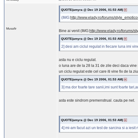
QUOTE(amyra @ Dec 19 2006, 01:53 AM)
(IMG:
http://www.elady.ro/forums/style_emoticon
Musafir
Bine ai venit (IMG:
http://www.elady.ro/forums/sty
QUOTE(amyra @ Dec 19 2006, 01:53 AM)
2] desi am ciclul regulat in fiecare luna imi vi
asta nu e ciclu regulat.
o luna are de la 28 la 31 de zile deci daca vine 
un ciclu regulat este cel care iti vine fix de la z
QUOTE(amyra @ Dec 19 2006, 01:53 AM)
3] ma dor foarte tare sanii,imi sunt foarte tari
asta este sindrom premenstrual. cauta pe net.
QUOTE(amyra @ Dec 19 2006, 01:53 AM)
4] mi-am facut azi un test de sarcina si a iesit 