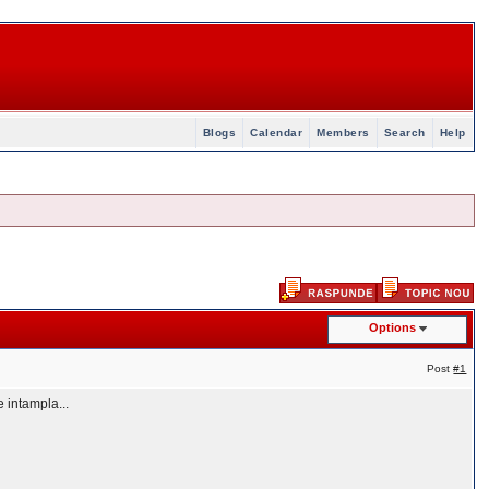
Blogs
Calendar
Members
Search
Help
Options
Post
#1
e intampla...