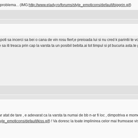
 problema... (IMG:
http://www.elady.ro/forums/style_emoticons/default/biggrin.gif
)
.poti sa incerci sa bei o cana de vin rosu fiert,e preioada lui si nu cred k parintii te 
e sa iti treaca prin cap la varsta ta un posibil bebita.ai tot timpul si pt bucuria asta.te
r atat de tare , e adevarat ca la varsta ta numai de bb n-ar fi loc , dimpotriva e mome
tyle_emoticons/default/kiss.gif
) ! Va doresc la toate implinirea celor mai frumoase 