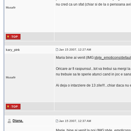
nu cred ca un sfat (chiar si de la o persoana avi
Musafir
kary_pink
Jan 15 2007, 12:27 AM
Maria bine ai venit (IMG:
style_emoticons/defaul
Oricare ar fi raspunsul...tot va trebui sa mergi l
nu trebuie sa te sperie atunci cand in joc e san
Musafir
Ai deja o intarziere de 13 zile!!!...chiar daca nu 
Diana.
Jan 15 2007, 12:37 AM
Marie, bine ai venit la noi (IMG:
style_emoticons