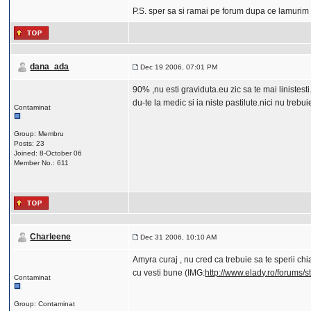
P.S. sper sa si ramai pe forum dupa ce lamurim
dana_ada
Dec 19 2006, 07:01 PM
90% ,nu esti graviduta.eu zic sa te mai linistesti
du-te la medic si ia niste pastilute.nici nu trebui
Contaminat
Group: Membru
Posts: 23
Joined: 8-October 06
Member No.: 611
Charleene
Dec 31 2006, 10:10 AM
Amyra curaj , nu cred ca trebuie sa te sperii chia
cu vesti bune (IMG:
http://www.elady.ro/forums/s
Contaminat
Group: Contaminat