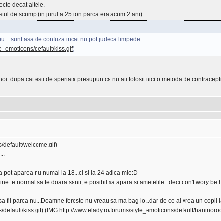
cte decat altele.
estul de scump (in jurul a 25 ron parca era acum 2 ani)
 fiu....sunt asa de confuza incat nu pot judeca limpede....
e_emoticons/default/kiss.gif
)
i. dupa cat esti de speriata presupun ca nu ati folosit nici o metoda de contraceptie 
s/default/welcome.gif
)
..
ea pot aparea nu numai la 18...ci si la 24 adica mie:D
ine. e normal sa te doara sanii, e posibil sa apara si ametelile...deci don't wory be 
 sa fii parca nu...Doamne fereste nu vreau sa ma bag io...dar de ce ai vrea un copil la 
default/kiss.gif
) (IMG:
http://www.elady.ro/forums/style_emoticons/default/haninoroc