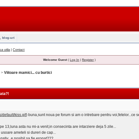
, blog-uri
sa utila
|
Contact
Welcome Guest
(
Log In
|
Register
)
e
>
Viitoare mamici... cu burtici
nata?!
default/kiss.gif
) buna,sunt noua pe forum si am o intrebare pentru voi,fetelor...ce s
 pe 13,luna asta nu mi-a venit,in consecinta are intarziere deja 5 zile...
m usoare ameteli si dureri de cap...
egativ...e posibil sa fie eronat???