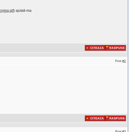
rying.gif
) ajutati-ma
Post
#2
Post
#3