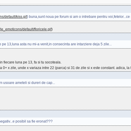
s/default/kiss.gif
) buna,sunt noua pe forum si am o intrebare pentru voi,fetelor...ce 
le_emoticons/default/floricele.gif
)
ne pe 13,luna asta nu mi-a venit,in consecinta are intarziere deja 5 zile...
in fiecare luna pe 13, fa si tu socoteala.
iua 0+ x zile, unde x variaza intre 22 (parca) si 31 de zile si x este constant. adica, la 
,am usoare ameteli si dureri de cap...
negativ...e posibil sa fie eronat???