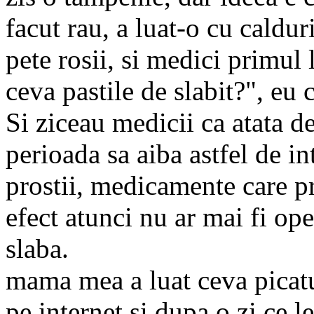
facut rau, a luat-o cu caldur
pete rosii, si medici primul l
ceva pastile de slabit?", eu
Si ziceau medicii ca atata d
perioada sa aiba astfel de int
prostii, medicamente care pr
efect atunci nu ar mai fi oper
slaba.
mama mea a luat ceva picatu
pe internet si dupa o zi ce l