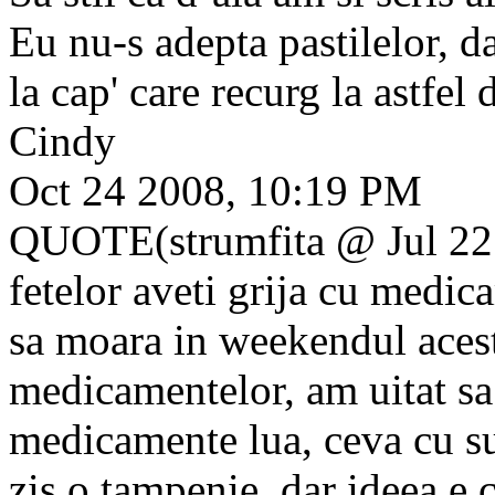
Eu nu-s adepta pastilelor, d
la cap' care recurg la astfel
Cindy
Oct 24 2008, 10:19 PM
QUOTE(strumfita @ Jul 22
fetelor aveti grija cu medic
sa moara in weekendul acest
medicamentelor, am uitat sa
medicamente lua, ceva cu su
zis o tampenie, dar ideea e c