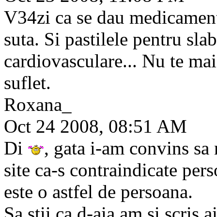
V34zi ca se dau medicament
suta. Si pastilele pentru sla
cardiovasculare... Nu te mai
suflet.
Roxana_
Oct 24 2008, 08:51 AM
Di
, gata i-am convins sa 
site ca-s contraindicate per
este o astfel de persoana.
Sa stii ca d-aia am si scris a