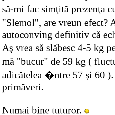
să-mi fac simţită prezenţa c
"Slemol", are vreun efect?
autoconving definitiv că echi
Aş vrea să slăbesc 4-5 kg p
mă "bucur" de 59 kg ( fluc
adicătelea �ntre 57 şi 60 ).
primăveri.
Numai bine tuturor.