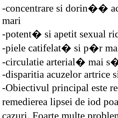
-concentrare si dorin�� a
mari
-potent� si apetit sexual ri
-piele catifelat� si p�r ma
-circulatie arterial� mai
-disparitia acuzelor artrice 
-Obiectivul principal este r
remedierea lipsei de iod p
cazuri. Foarte multe probl