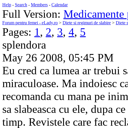
Help
-
Search
-
Members
-
Calendar
Full Version:
Medicamente p
Forum pentru femei - eLady.ro
>
Diete si regimuri de slabire
>
Diete s
Pages:
1
,
2
,
3
,
4
,
5
splendora
May 26 2008, 05:45 PM
Eu cred ca lumea ar trebui sa
miraculoase. Ma indoiesc ca 
recomanda cu mana pe inima.
sa slabeasca cu ele, dupa ce 
timp. Revistele care fac recl