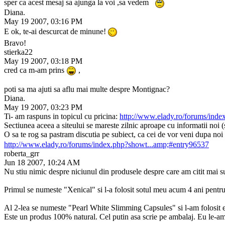
sper ca acest mesaj sa ajunga la voi ,sa vedem
Diana.
May 19 2007, 03:16 PM
E ok, te-ai descurcat de minune!
Bravo!
stierka22
May 19 2007, 03:18 PM
cred ca m-am prins
,
poti sa ma ajuti sa aflu mai multe despre Montignac?
Diana.
May 19 2007, 03:23 PM
Ti- am raspuns in topicul cu pricina:
http://www.elady.ro/forums/ind
Sectiunea aceea a siteului se mareste zilnic aproape cu informatii noi 
O sa te rog sa pastram discutia pe subiect, ca cei de vor veni dupa noi 
http://www.elady.ro/forums/index.php?showt...amp;#entry96537
roberta_grr
Jun 18 2007, 10:24 AM
Nu stiu nimic despre niciunul din produsele despre care am citit mai sus 
Primul se numeste "Xenical" si l-a folosit sotul meu acum 4 ani pentru 
Al 2-lea se numeste "Pearl White Slimming Capsules" si l-am folosit e
Este un produs 100% natural. Cel putin asa scrie pe ambalaj. Eu le-am p