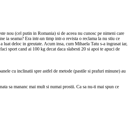
l este nou (cel putin in Romania) si de aceea nu cunosc pe nimeni care
cine ia seama? Era intr-un timp intr-o revista o reclama la nu stiu ce
a luat deloc in greutate. Acum insa, cum Mihaela Tatu s-a ingrasat iar,
faci sport cand ai 100 kg decat daca slabesti 20 si apoi te apuci de
soanele cu inclinatii spre astfel de metode (pastile si prafuri minune) au
sionata sa mananc mai mult si numai prostii. Ca sa nu-ti mai spun ce