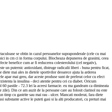
ectaculoase se obtin in cazul persoanelor supraponderale (cele cu mai
e nici in cm ci in forma corpului. Blocheaza depunerea de grasimi, ceea
 efecte benefice cum ar fi reducerea colesterolului (cel negativ),
un puternic antioxidant, distruge radicalii liberi - buna pentru ficat,
e diete mai ales in dietele sportivilor deoarece ajuta la arderea
ctele apar mai greu, dar aceste produse sunt de preferat celor cu efect
ezistenta la insulina - deci atentie pentru cei cu diabet. Oricum
inol 60 pastile - 72.3 lei la aceesi farmacie. eu ma gandeam ca dimineata
e zile). Din ce am auzit de la persoane care au folosit clarinol nu este
 un timp cu gastrite sau mai rau - ulcer. Mancati moderat, fara diete
si substante active le puteti gasi si la alti producatori, cu preturi mai