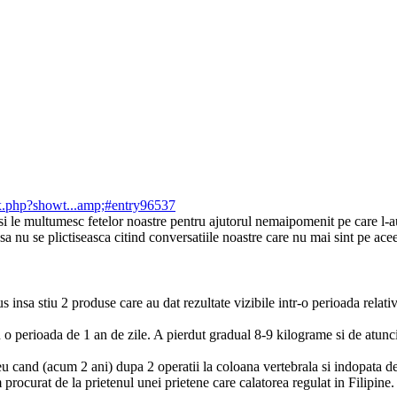
ex.php?showt...amp;#entry96537
(si le multumesc fetelor noastre pentru ajutorul nemaipomenit pe care l-a
sa nu se plictiseasca citind conversatiile noastre care nu mai sint pe ac
insa stiu 2 produse care au dat rezultate vizibile intr-o perioada relativ
o perioada de 1 an de zile. A pierdut gradual 8-9 kilograme si de atunci 
u cand (acum 2 ani) dupa 2 operatii la coloana vertebrala si indopata d
rocurat de la prietenul unei prietene care calatorea regulat in Filipine