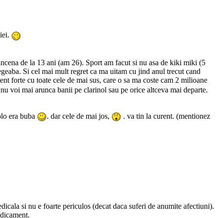
iei.
ancena de la 13 ani (am 26). Sport am facut si nu asa de kiki miki (5
egeaba. Si cel mai mult regret ca ma uitam cu jind anul trecut cand
ent forte cu toate cele de mai sus, care o sa ma coste cam 2 milioane
nu voi mai arunca banii pe clarinol sau pe orice altceva mai departe.
colo era buba
. dar cele de mai jos,
. va tin la curent. (mentionez
cala si nu e foarte periculos (decat daca suferi de anumite afectiuni).
edicament.