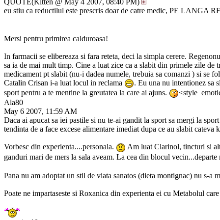
QUOTE(Kitten @ May 4 2007, 08:40 PM)
eu stiu ca reductilul este prescris
doar de catre medic
, PE LANGA R
Mersi pentru primirea calduroasa!
In farmacii se elibereaza si fara reteta, deci la simpla cerere. Regeno
sa ia de mai mult timp. Cine a luat zice ca a slabit din primele zile de t
medicament pt slabit (nu-i dadea numele, trebuia sa comanzi ) si se fo
Catalin Crisan i-a luat locul in reclama
. Eu una nu intentionez sa s
sport pentru a te mentine la greutatea la care ai ajuns.
<style_emotic
Ala80
May 6 2007, 11:59 AM
Daca ai apucat sa iei pastile si nu te-ai gandit la sport sa mergi la spor
tendinta de a face excese alimentare imediat dupa ce au slabit cateva k
Vorbesc din experienta....personala.
Am luat Clarinol, tincturi si a
ganduri mari de mers la sala aveam. La cea din blocul vecin...departe 
Pana nu am adoptat un stil de viata sanatos (dieta montignac) nu s-a m
Poate ne impartaseste si Roxanica din experienta ei cu Metabolul care n