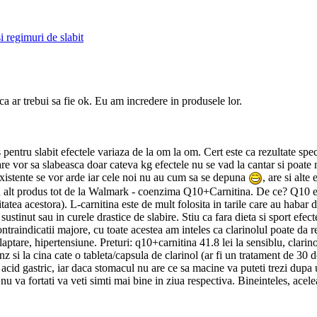
i regimuri de slabit
a ar trebui sa fie ok. Eu am incredere in produsele lor.
pentru slabit efectele variaza de la om la om. Cert este ca rezultate sp
care vor sa slabeasca doar cateva kg efectele nu se vad la cantar si poat
 existente se vor arde iar cele noi nu au cum sa se depuna
, are si alte
alt produs tot de la Walmark - coenzima Q10+Carnitina. De ce? Q10 este 
atea acestora). L-carnitina este de mult folosita in tarile care au habar d
sustinut sau in curele drastice de slabire. Stiu ca fara dieta si sport efe
ntraindicatii majore, cu toate acestea am inteles ca clarinolul poate da r
alaptare, hipertensiune. Preturi: q10+carnitina 41.8 lei la sensiblu, clar
nz si la cina cate o tableta/capsula de clarinol (ar fi un tratament de 30 d
de acid gastric, iar daca stomacul nu are ce sa macine va puteti trezi dupa
nu va fortati va veti simti mai bine in ziua respectiva. Bineinteles, acelea