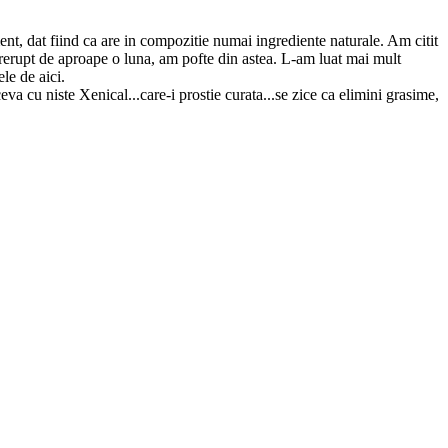
nt, dat fiind ca are in compozitie numai ingrediente naturale. Am citit
ntrerupt de aproape o luna, am pofte din astea. L-am luat mai mult
le de aici.
a cu niste Xenical...care-i prostie curata...se zice ca elimini grasime,