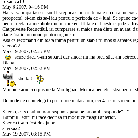
roxanica10
May 6 2007, 04:16 PM
Hai sa va impartasesc: sunt f sceptica si in continuare cred ca nu exi
prospectul, si-am zis sa-l iau pentru o perioada de 4 luni. Se spune ca
pentru reglarea metabolismului, care era fff tare dat peste cap de la fost
Cat priveste Reductilul, isi cumparase si maica-mea dintr-un avant, dar
dar e foarte incomod pentru organism.
Asa ca recomand din toata inima pentru un slabit frumos si sanatos re
stierka22
May 19 2007, 02:25 PM
scuze daca v-am suparat dar sincer nu ma prea stiu, am petrecut 
Diana.
May 19 2007, 02:52 PM
stierka!
Mai bine arunci o privire la Montignac. Medicamentele astea pentru slab
Depinde de ce intelegi tu prin nimeni; daca noi, cei 41 care sintem onli
Stierka, ca sa pui un nou raspuns apasa pe butonul "raspunde" . "
Butonul "edit" nu face decit sa iti modifice msajul anterior.
Sper ca ti-am fost de ajutor.
stierka22
May 19 2007, 03:15 PM