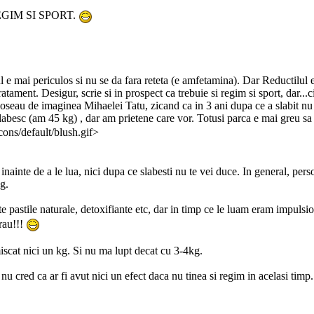
EGIM SI SPORT.
nul e mai periculos si nu se da fara reteta (e amfetamina). Dar Reductilu
ratament. Desigur, scrie si in prospect ca trebuie si regim si sport, dar...
loseau de imaginea Mihaelei Tatu, zicand ca in 3 ani dupa ce a slabit nu 
labesc (am 45 kg) , dar am prietene care vor. Totusi parca e mai greu sa 
ons/default/blush.gif>
t inainte de a le lua, nici dupa ce slabesti nu te vei duce. In general, per
g.
lte pastile naturale, detoxifiante etc, dar in timp ce le luam eram impul
rau!!!
iscat nici un kg. Si nu ma lupt decat cu 3-4kg.
u cred ca ar fi avut nici un efect daca nu tinea si regim in acelasi timp.