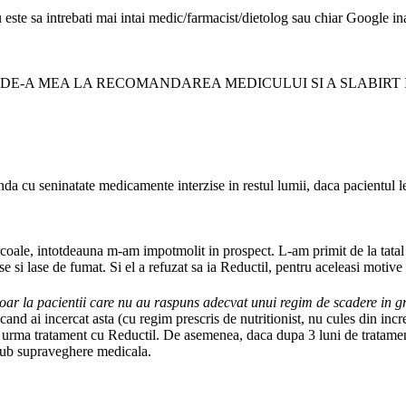
 este sa intrebati mai intai medic/farmacist/dietolog sau chiar Google ina
DE-A MEA LA RECOMANDAREA MEDICULUI SI A SLABIRT IN 
nda cu seninatate medicamente interzise in restul lumii, daca pacientul l
tarcoale, intotdeauna m-am impotmolit in prospect. L-am primit de la tata
 se si lase de fumat. Si el a refuzat sa ia Reductil, pentru aceleasi motiv
oar la pacientii care nu au raspuns adecvat unui regim de scadere in g
 cand ai incercat asta (cu regim prescris de nutritionist, nu cules din inc
a urma tratament cu Reductil. De asemenea, daca dupa 3 luni de tratament n
e sub supraveghere medicala.