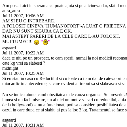
Am postat aici in speranta ca poate ajuta si pe altcineva dar, sfatul meu
aura_aura
Jul 11 2007, 10:06 AM
AM SI EU O INTREBARE.
A FOLOSIT CINEVA ''HUMANOFORT''-A LUAT O PRIETENA 
DAR NU SUNT SIGURA CA E OK.
MAI ASTEPT PARERI DE LA CELE CARE L-AU FOLOSIT.
MULTUMEC!!!
asgaard
Jul 11 2007, 10:22 AM
daca te uiti pe un prospect, te cam sperii. numai la noi medicii recoma
cate kg vrei sa slabesti ?
midnight
Jul 11 2007, 10:25 AM
Si eu stau in casa cu Reductilul si cu toate ca i-am dat de cateva ori 
miocardic in antecedente, si care evident ar trebui sa si slabeasca si sa
Nu se indica atunci cand obezitatea e de cauza organica. Se prescrie
d
lumea si nu faci miscare, nu ai nici un motiv sa sari cu reductilul, abia
de la hollywood) si nu a functionat, poti sa consideri posibilitatea de 
cazul in care dupa ce ai slabit, ai pus la loc 3 kg. Tratamentul se fac
asgaard
Jul 11 2007, 10:31 AM