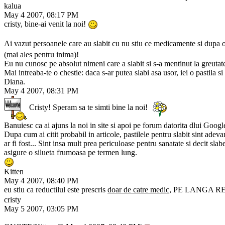
kalua
May 4 2007, 08:17 PM
cristy, bine-ai venit la noi!
Ai vazut persoanele care au slabit cu nu stiu ce medicamente si dupa 
(mai ales pentru inima)!
Eu nu cunosc pe absolut nimeni care a slabit si s-a mentinut la greutate
Mai intreaba-te o chestie: daca s-ar putea slabi asa usor, iei o pastila s
Diana.
May 4 2007, 08:31 PM
Cristy! Speram sa te simti bine la noi!
Banuiesc ca ai ajuns la noi in site si apoi pe forum datorita dlui Google 
Dupa cum ai citit probabil in articole, pastilele pentru slabit sint adeva
ar fi fost... Sint insa mult prea periculoase pentru sanatate si decit sla
asigure o silueta frumoasa pe termen lung.
Kitten
May 4 2007, 08:40 PM
eu stiu ca reductilul este prescris
doar de catre medic
, PE LANGA R
cristy
May 5 2007, 03:05 PM