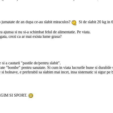
o jumatate de an dupa ce-au slabit miraculos?
Si de slabit 20 kg in 
a ajunsa si nu si-a schimbat felul de alimentatie. Pe viata.
i gata, crezi ca ar mai exista lume grasa?
si a cautarii "pastile de/pentru slabit".
rate "bombe" pentru sanatate. Si cum in viata lucrurile bune si durabile se 
be si bolnave, e preferabil sa slabim mai incet, insa sistematic si sigur pe
EGIM SI SPORT.