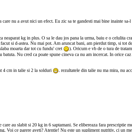
a care nu a avut nici un efect. Eu zic sa te gandesti mai bine inainte sa-l 
za neaparat kg in plus. O sa le dau jos pana la urma, baiu e o celulita cr
 facut si d-astea. Nu mai pot. Am aruncat bani, am pierdut timp, si tot d
slaba moarta dar tot cu fundu' cret
). Oricum e vb de o tura de tratam
 batuta. Nu cred ca poate spune cineva ca nu am incercat. In orice caz 
 4 cm in talie si 2 la solduri
. rezultatele din talie nu ma mira, nu a
re au slabit si 20 kg in 6 saptamani. Se elibereaza fara prescriptie medi
ng. Voi ce parere aveti? Atentie! Nu este un supliment nutritiv, ci un m