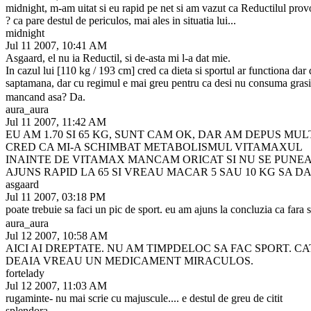
midnight, m-am uitat si eu rapid pe net si am vazut ca Reductilul provoac
? ca pare destul de periculos, mai ales in situatia lui...
midnight
Jul 11 2007, 10:41 AM
Asgaard, el nu ia Reductil, si de-asta mi l-a dat mie.
In cazul lui [110 kg / 193 cm] cred ca dieta si sportul ar functiona da
saptamana, dar cu regimul e mai greu pentru ca desi nu consuma grasim
mancand asa? Da.
aura_aura
Jul 11 2007, 11:42 AM
EU AM 1.70 SI 65 KG, SUNT CAM OK, DAR AM DEPUS MUL
CRED CA MI-A SCHIMBAT METABOLISMUL VITAMAXUL
INAINTE DE VITAMAX MANCAM ORICAT SI NU SE PUNEA P
AJUNS RAPID LA 65 SI VREAU MACAR 5 SAU 10 KG SA DA
asgaard
Jul 11 2007, 03:18 PM
poate trebuie sa faci un pic de sport. eu am ajuns la concluzia ca fara
aura_aura
Jul 12 2007, 10:58 AM
AICI AI DREPTATE. NU AM TIMPDELOC SA FAC SPORT. C
DEAIA VREAU UN MEDICAMENT MIRACULOS.
fortelady
Jul 12 2007, 11:03 AM
rugaminte- nu mai scrie cu majuscule.... e destul de greu de citit
splendora