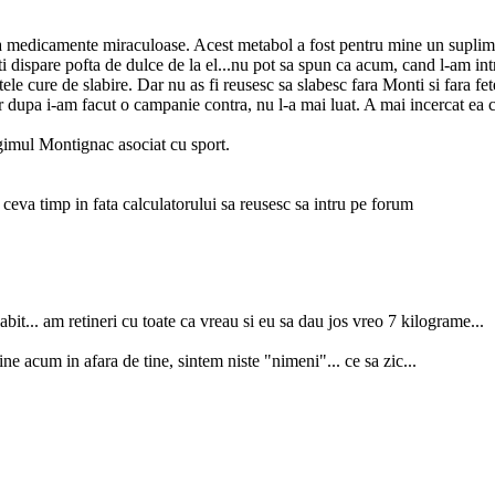
sta medicamente miraculoase. Acest metabol a fost pentru mine un suplime
-ti dispare pofta de dulce de la el...nu pot sa spun ca acum, cand l-am i
ele cure de slabire. Dar nu as fi reusesc sa slabesc fara Monti si fara fete
 dupa i-am facut o campanie contra, nu l-a mai luat. A mai incercat ea cev
gimul Montignac asociat cu sport.
ceva timp in fata calculatorului sa reusesc sa intru pe forum
it... am retineri cu toate ca vreau si eu sa dau jos vreo 7 kilograme...
ne acum in afara de tine, sintem niste "nimeni"... ce sa zic...