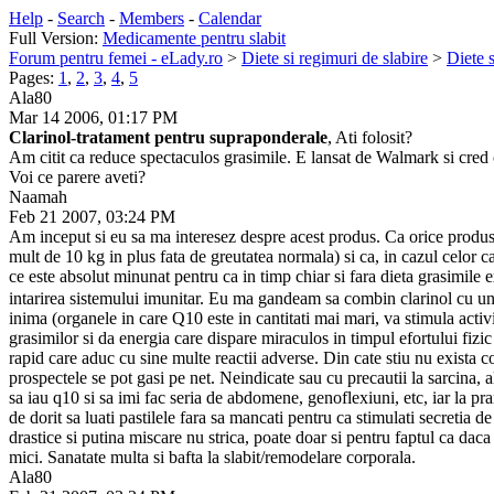
Help
-
Search
-
Members
-
Calendar
Full Version:
Medicamente pentru slabit
Forum pentru femei - eLady.ro
>
Diete si regimuri de slabire
>
Diete s
Pages:
1
,
2
,
3
,
4
,
5
Ala80
Mar 14 2006, 01:17 PM
Clarinol-tratament pentru supraponderale
, Ati folosit?
Am citit ca reduce spectaculos grasimile. E lansat de Walmark si cred c
Voi ce parere aveti?
Naamah
Feb 21 2007, 03:24 PM
Am inceput si eu sa ma interesez despre acest produs. Ca orice produs 
mult de 10 kg in plus fata de greutatea normala) si ca, in cazul celor 
ce este absolut minunat pentru ca in timp chiar si fara dieta grasimile
intarirea sistemului imunitar. Eu ma gandeam sa combin clarinol cu un 
inima (organele in care Q10 este in cantitati mai mari, va stimula activit
grasimilor si da energia care dispare miraculos in timpul efortului fizic 
rapid care aduc cu sine multe reactii adverse. Din cate stiu nu exista co
prospectele se pot gasi pe net. Neindicate sau cu precautii la sarcina, 
sa iau q10 si sa imi fac seria de abdomene, genoflexiuni, etc, iar la pra
de dorit sa luati pastilele fara sa mancati pentru ca stimulati secretia 
drastice si putina miscare nu strica, poate doar si pentru faptul ca daca 
mici. Sanatate multa si bafta la slabit/remodelare corporala.
Ala80