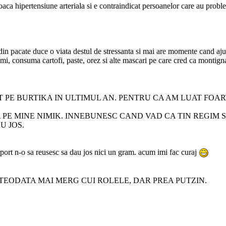
a hipertensiune arteriala si e contraindicat persoanelor care au probleme 
r din pacate duce o viata destul de stressanta si mai are momente cand aj
i, consuma cartofi, paste, orez si alte mascari pe care cred ca montigna
T PE BURTIKA IN ULTIMUL AN. PENTRU CA AM LUAT FOARTE
E MINE NIMIK. INNEBUNESC CAND VAD CA TIN REGIM SI N
U JOS.
 sport n-o sa reusesc sa dau jos nici un gram. acum imi fac curaj
ATEODATA MAI MERG CUI ROLELE, DAR PREA PUTZIN.