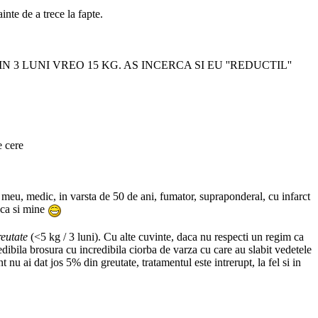
inte de a trece la fapte.
3 LUNI VREO 15 KG. AS INCERCA SI EU ''REDUCTIL''
e cere
l meu, medic, in varsta de 50 de ani, fumator, supraponderal, cu infarct
e ca si mine
reutate
(<5 kg / 3 luni). Cu alte cuvinte, daca nu respecti un regim ca
redibila brosura cu incredibila ciorba de varza cu care au slabit vedetele
u ai dat jos 5% din greutate, tratamentul este intrerupt, la fel si in