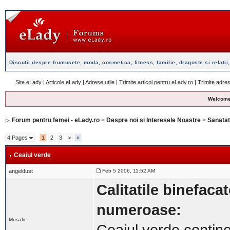
Discutii despre frumusete, moda, cosmetica, fitness, familie, dragoste si relatii,
Site eLady
|
Articole eLady
|
Adrese utile
|
Trimite articol pentru eLady.ro
|
Trimite adres
Welcome
Forum pentru femei - eLady.ro
>
Despre noi si Interesele Noastre
>
Sanatat
4 Pages
1
2
3
>
»
Ceaiul verde
angeldust
Feb 5 2006, 11:52 AM
Calitatile binefaca
numeroase:
Musafir