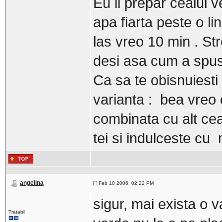
Eu il prepar ceaiul v
apa fiarta peste o li
las vreo 10 min . St
desi asa cum a spus 
Ca sa te obisnuiesti
varianta : bea vreo 
combinata cu alt ceai
tei si indulceste cu 
angelina
Feb 10 2006, 02:22 PM
sigur, mai exista o v
Tratabil