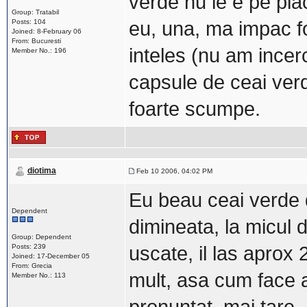
verde nu le e pe pla
Group: Tratabil
Posts: 104
eu, una, ma impac fo
Joined: 8-February 06
From: Bucuresti
inteles (nu am incerc
Member No.: 196
capsule de ceai verd
foarte scumpe.
diotima
Feb 10 2006, 04:02 PM
Eu beau ceai verde d
Dependent
dimineata, la micul 
Group: Dependent
Posts: 239
uscate, il las aprox 2
Joined: 17-December 05
From: Grecia
mult, asa cum face 
Member No.: 113