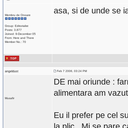
asa, si de unde se ia
Membru de Onoare
Group: Editorialist
Posts: 3,877
Joined: 9-December 05
From: Here and There
Member No.: 70
angeldust
Feb 7 2006, 03:24 PM
DE mai oriunde : farma
alimentara am vazut
Musafir
Eu il prefer pe cel 
la plic . Mi se pare 