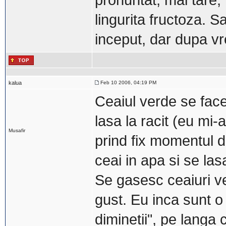
pronuntat, mai tare,
lingurita fructoza. Sa
inceput, dar dupa v
kalua
Feb 10 2006, 04:19 PM
Ceaiul verde se face
lasa la racit (eu m
Musafir
prind fix momentul 
ceai in apa si se la
Se gasesc ceaiuri ve
gust. Eu inca sunt 
diminetii", pe langa