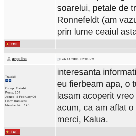
soarelui, petale de t
Ronnefeldt (am vazut 
prin lume ceaiul ast
angelina
Feb 14 2006, 02:06 PM
interesanta informa
Tratabil
eu fierbeam apa, o t
Group: Tratabil
Posts: 104
lasam acoperit vreo
Joined: 8-February 06
From: Bucuresti
acum, ca am aflat o 
Member No.: 196
merci, Kalua.