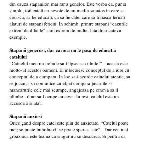
din cauza stapanilor, mai rar a genelor. Este vorba ca, pur si
simplu, toti cateii au nevoie de un mediu sanatos in care sa
creasca, sa fie educati, ca sa fie catei care sa traiasca fericiti
alaturi de stapani fericiti. In schimb, printre stapani “cazurile
extrem de dificile” sunt extrem de multe. Iata doar cateva
exemple.
Stapanii generosi, dar carora nu le pasa de educatia
catelului
“Cainelui meu nu trebuie sa-i lipseasca nimic!” – acesta este
motto-ul acestor oameni. Ei inlocuiesc conceptul de a iubi cu
conceptul de a cumpara. In loc sa-i acorde cainelui atentie, sa
se joace si sa comunice cu el, ei cumpara jucariile si
mancarurile cele mai scumpe, angajeaza pe cineva sa il
plimbe - doar sa-l ocupe cu ceva. In rest, catelul este un
accesoriu si atat.
Stapanii anxiosi
Orice gand despre catel este plin de anxietate. “Catelul poate
raci; se poate imbolnavi; se poate speria…etc”. Dar cea mai
groaznica este teama ca singur nu se descurca. Si pentru ca