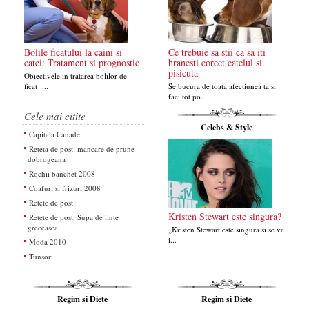
Bolile ficatului la caini si
Ce trebuie sa stii ca sa iti
catei: Tratament si prognostic
hranesti corect catelul si
pisicuta
Obiectivele in tratarea bolilor de
ficat ...
Se bucura de toata afectiunea ta si
faci tot po...
Cele mai citite
Celebs & Style
Capitala Canadei
Reteta de post: mancare de prune
dobrogeana
Rochii banchet 2008
Coafuri si frizuri 2008
Retete de post
Kristen Stewart este singura?
Retete de post: Supa de linte
greceasca
„Kristen Stewart este singura si se va
i...
Moda 2010
Tunsori
Regim si Diete
Regim si Diete