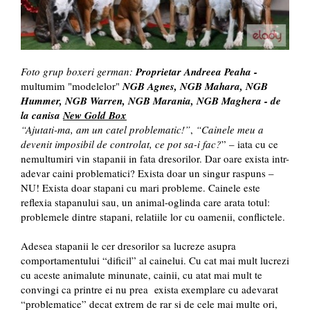
Foto grup boxeri german:
Proprietar Andreea Peaha -
multumim "modelelor"
NGB
Agnes, NGB Mahara, NGB
Hummer, NGB Warren, NGB Marania, NGB Maghera - de
la canisa
New Gold Box
“Ajutati-ma, am un catel problematic!”
,
“Cainele meu a
devenit imposibil de controlat, ce pot sa-i fac?
” – iata cu ce
nemultumiri vin stapanii in fata dresorilor. Dar oare exista intr-
adevar caini problematici? Exista doar un singur raspuns –
NU! Exista doar stapani cu mari probleme. Cainele este
reflexia stapanului sau, un animal-oglinda care arata totul:
problemele dintre stapani, relatiile lor cu oamenii, conflictele.
Adesea stapanii le cer dresorilor sa lucreze asupra
comportamentului “dificil” al cainelui. Cu cat mai mult lucrezi
cu aceste animalute minunate, cainii, cu atat mai mult te
convingi ca printre ei nu prea exista exemplare cu adevarat
“problematice” decat extrem de rar si de cele mai multe ori,