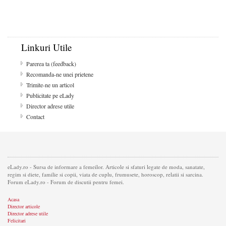
Linkuri Utile
Parerea ta (feedback)
Recomanda-ne unei prietene
Trimite-ne un articol
Publicitate pe eLady
Director adrese utile
Contact
eLady.ro - Sursa de informare a femeilor. Articole si sfaturi legate de moda, sanatate,
regim si diete, familie si copii, viata de cuplu, frumusete, horoscop, relatii si sarcina.
Forum eLady.ro - Forum de discutii pentru femei.
Acasa
Director articole
Director adrese utile
Felicitari