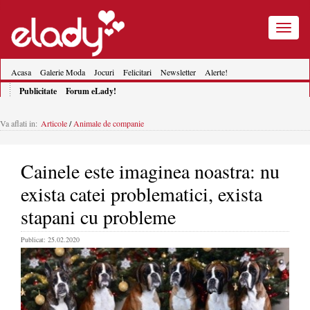
Toggle
navigatio
Acasa
Galerie Moda
Jocuri
Felicitari
Newsletter
Alerte!
Publicitate
Forum eLady!
Va aflati in:
Articole
/
Animale de companie
Cainele este imaginea noastra: nu
exista catei problematici, exista
stapani cu probleme
Publicat: 25.02.2020