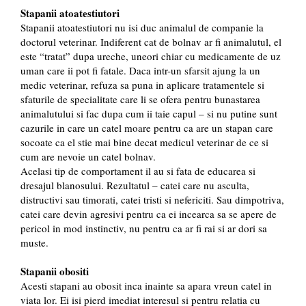
Stapanii atoatestiutori
Stapanii atoatestiutori nu isi duc animalul de companie la
doctorul veterinar. Indiferent cat de bolnav ar fi animalutul, el
este “tratat” dupa ureche, uneori chiar cu medicamente de uz
uman care ii pot fi fatale. Daca intr-un sfarsit ajung la un
medic veterinar, refuza sa puna in aplicare tratamentele si
sfaturile de specialitate care li se ofera pentru bunastarea
animalutului si fac dupa cum ii taie capul – si nu putine sunt
cazurile in care un catel moare pentru ca are un stapan care
socoate ca el stie mai bine decat medicul veterinar de ce si
cum are nevoie un catel bolnav.
Acelasi tip de comportament il au si fata de educarea si
dresajul blanosului. Rezultatul – catei care nu asculta,
distructivi sau timorati, catei tristi si nefericiti. Sau dimpotriva,
catei care devin agresivi pentru ca ei incearca sa se apere de
pericol in mod instinctiv, nu pentru ca ar fi rai si ar dori sa
muste.
Stapanii obositi
Acesti stapani au obosit inca inainte sa apara vreun catel in
viata lor. Ei isi pierd imediat interesul si pentru relatia cu