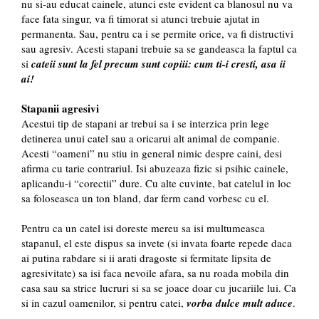
nu si-au educat cainele, atunci este evident ca blanosul nu va
face fata singur, va fi timorat si atunci trebuie ajutat in
permanenta. Sau, pentru ca i se permite orice, va fi distructivi
sau agresiv. Acesti stapani trebuie sa se gandeasca la faptul ca
si
cateii sunt la fel precum sunt copiii: cum ti-i cresti, asa ii
ai!
Stapanii agresivi
Acestui tip de stapani ar trebui sa i se interzica prin lege
detinerea unui catel sau a oricarui alt animal de companie.
Acesti “oameni” nu stiu in general nimic despre caini, desi
afirma cu tarie contrariul. Isi abuzeaza fizic si psihic cainele,
aplicandu-i “corectii” dure. Cu alte cuvinte, bat catelul in loc
sa foloseasca un ton bland, dar ferm cand vorbesc cu el.
Pentru ca un catel isi doreste mereu sa isi multumeasca
stapanul, el este dispus sa invete (si invata foarte repede daca
ai putina rabdare si ii arati dragoste si fermitate lipsita de
agresivitate) sa isi faca nevoile afara, sa nu roada mobila din
casa sau sa strice lucruri si sa se joace doar cu jucariile lui. Ca
si in cazul oamenilor, si pentru catei,
vorba dulce mult aduce
.