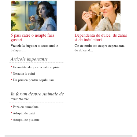
5 pasi catre o noapte fara
Dependenta de dulce, de zahar
gustari
si de indulcitori
Vizitele la frigoder si scotocitul in
Cat de multe stii despre dependenta
dulapuri ...
de dulce, d...
Articole importante
Dermatita alergica la catei si pisici
Gestatia la caini
Un prieten pentru copilul tau
In forum despre Animale de
companie
Poze cu animalute
Adoptii de catei
Adoptii de pisicute