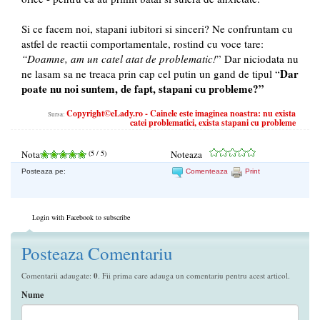
Si ce facem noi, stapani iubitori si sinceri? Ne confruntam cu
astfel de reactii comportamentale, rostind cu voce tare:
“Doamne, am un catel atat de problematic!
” Dar niciodata nu
Dar
ne lasam sa ne treaca prin cap cel putin un gand de tipul “
poate nu noi suntem, de fapt, stapani cu probleme?”
Copyright©eLady.ro - Cainele este imaginea noastra: nu exista
Sursa:
catei problematici, exista stapani cu probleme
Nota
(
5
/ 5)
Noteaza
Posteaza pe:
Comenteaza
Print
Login with Facebook to subscribe
Posteaza Comentariu
Comentarii adaugate:
0
. Fii prima care adauga un comentariu pentru acest articol.
Nume