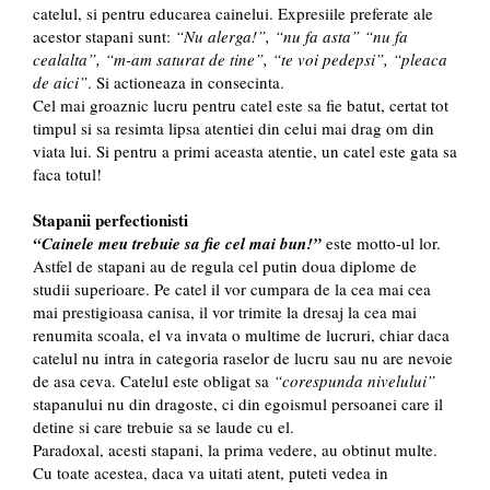
catelul, si pentru educarea cainelui. Expresiile preferate ale
acestor stapani sunt:
“Nu alerga!”, “nu fa asta” “nu fa
cealalta”, “m-am saturat de tine”, “te voi pedepsi”, “pleaca
de aici”
. Si actioneaza in consecinta.
Cel mai groaznic lucru pentru catel este sa fie batut, certat tot
timpul si sa resimta lipsa atentiei din celui mai drag om din
viata lui. Si pentru a primi aceasta atentie, un catel este gata sa
faca totul!
Stapanii perfectionisti
“Cainele meu trebuie sa fie cel mai bun!”
este motto-ul lor.
Astfel de stapani au de regula cel putin doua diplome de
studii superioare. Pe catel il vor cumpara de la cea mai cea
mai prestigioasa canisa, il vor trimite la dresaj la cea mai
renumita scoala, el va invata o multime de lucruri, chiar daca
catelul nu intra in categoria raselor de lucru sau nu are nevoie
de asa ceva. Catelul este obligat sa
“corespunda nivelului”
stapanului nu din dragoste, ci din egoismul persoanei care il
detine si care trebuie sa se laude cu el.
Paradoxal, acesti stapani, la prima vedere, au obtinut multe.
Cu toate acestea, daca va uitati atent, puteti vedea in