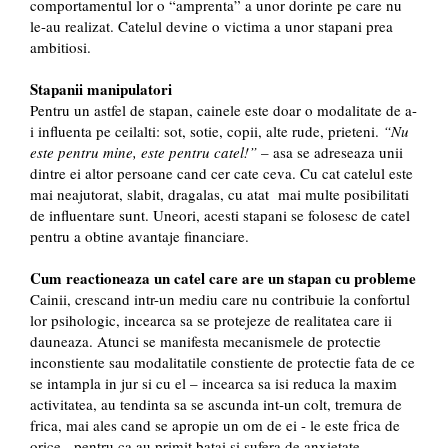
comportamentul lor o “amprenta” a unor dorinte pe care nu
le-au realizat. Catelul devine o victima a unor stapani prea
ambitiosi.
Stapanii manipulatori
Pentru un astfel de stapan, cainele este doar o modalitate de a-
i influenta pe ceilalti: sot, sotie, copii, alte rude, prieteni.
“Nu
este pentru mine, este pentru catel!”
– asa se adreseaza unii
dintre ei altor persoane cand cer cate ceva. Cu cat catelul este
mai neajutorat, slabit, dragalas, cu atat mai multe posibilitati
de influentare sunt. Uneori, acesti stapani se folosesc de catel
pentru a obtine avantaje financiare.
Cum reactioneaza un catel care are un stapan cu probleme
Cainii, crescand intr-un mediu care nu contribuie la confortul
lor psihologic, incearca sa se protejeze de realitatea care ii
dauneaza. Atunci se manifesta mecanismele de protectie
inconstiente sau modalitatile constiente de protectie fata de ce
se intampla in jur si cu el – incearca sa isi reduca la maxim
activitatea, au tendinta sa se ascunda int-un colt, tremura de
frica, mai ales cand se apropie un om de ei - le este frica de
orice - pentru ca au primit batai si sufera de anxietate.