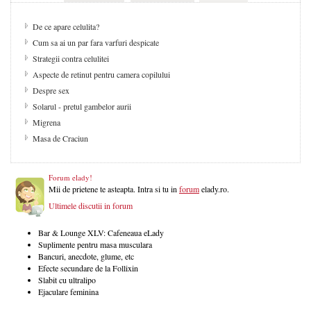
De ce apare celulita?
Cum sa ai un par fara varfuri despicate
Strategii contra celulitei
Aspecte de retinut pentru camera copilului
Despre sex
Solarul - pretul gambelor aurii
Migrena
Masa de Craciun
Forum elady!
Mii de prietene te asteapta. Intra si tu in
forum
elady.ro.
Ultimele discutii in forum
Bar & Lounge XLV: Cafeneaua eLady
Suplimente pentru masa musculara
Bancuri, anecdote, glume, etc
Efecte secundare de la Follixin
Slabit cu ultralipo
Ejaculare feminina