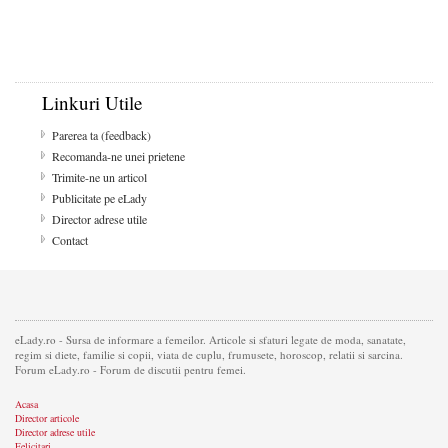
Linkuri Utile
Parerea ta (feedback)
Recomanda-ne unei prietene
Trimite-ne un articol
Publicitate pe eLady
Director adrese utile
Contact
eLady.ro - Sursa de informare a femeilor. Articole si sfaturi legate de moda, sanatate,
regim si diete, familie si copii, viata de cuplu, frumusete, horoscop, relatii si sarcina.
Forum eLady.ro - Forum de discutii pentru femei.
Acasa
Director articole
Director adrese utile
Felicitari