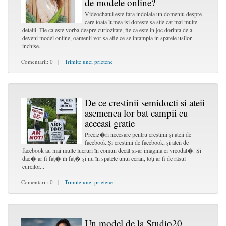
de modele online?
Videochatul este fara indoiala un domeniu despre
care toata lumea isi doreste sa stie cat mai multe
detalii. Fie ca este vorba despre curiozitate, fie ca este in joc dorinta de a
deveni model online, oamenii vor sa afle ce se intampla in spatele usilor
inchise.
Comentarii: 0 |
Trimite unei prietene
De ce crestinii semidocti si ateii
asemenea lor bat campii cu
aceeasi gratie
Preciz�ri necesare pentru creștinii și ateii de
facebook.Și creștinii de facebook, și ateii de
facebook au mai multe lucruri în comun decât și-ar imagina ei vreodat�. Și
dac� ar fi faț� în faț� și nu în spatele unui ecran, toți ar fi de râsul
curcilor...
Comentarii: 0 |
Trimite unei prietene
Un model de la Studio20