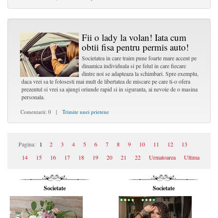
Fii o lady la volan! Iata cum
obtii fisa pentru permis auto!
Societatea in care traim pune foarte mare accent pe
dinamica individuala si pe felul in care fiecare
dintre noi se adapteaza la schimbari. Spre exemplu,
daca vrei sa te folosesti mai mult de libertatea de miscare pe care ti-o ofera
prezentul si vrei sa ajungi oriunde rapid si in siguranta, ai nevoie de o masina
personala.
Comentarii: 0 |
Trimite unei prietene
Pagina:
1
2
3
4
5
6
7
8
9
10
11
12
13
14
15
16
17
18
19
20
21
22
Urmatoarea
Ultima
Societate
Societate