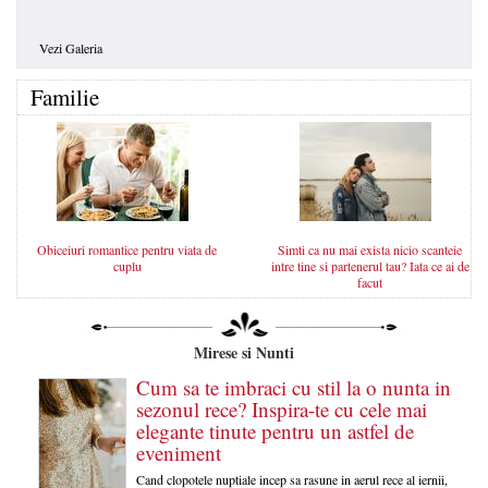
Vezi Galeria
Familie
Obiceiuri romantice pentru viata de
Simti ca nu mai exista nicio scanteie
cuplu
intre tine si partenerul tau? Iata ce ai de
facut
Mirese si Nunti
Cum sa te imbraci cu stil la o nunta in
sezonul rece? Inspira-te cu cele mai
elegante tinute pentru un astfel de
eveniment
Cand clopotele nuptiale incep sa rasune in aerul rece al iernii,