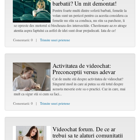
barbatii? Un mit demontat!
Pentru foarte multi dintre soferii barbati, femeile la
volan sunt un pericol pentru ca acestia considera ca
femeile nu stiu sa conduca, nu stiu sa parcheze, li
se opreste des motorul si blocheaza des intersectiile. Chestionare-az.ro atrage
atentia aspra faptului ca astfel de idei sunt doar prejudecati. Iata de ce!
Comentarii: 0 |
Trimite unei prietene
Activitatea de videochat:
Preconceptii versus adevar
Cat de multe stii despre activitatea de videochat?
Singurul mod in care ai putea sa stii totul despre
aceasta meserie este sa o practici. Caz in care, mai
mult ca sigur stii si cum sa faci...
Comentarii: 0 |
Trimite unei prietene
Videochat forum. De ce ar
trebui sa te alaturi comunitatii