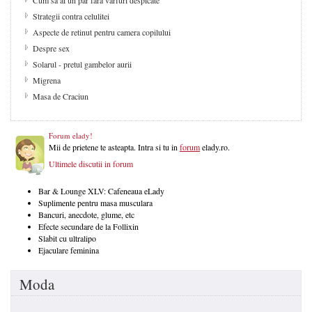
Cum sa ai un par fara varfuri despicate
Strategii contra celulitei
Aspecte de retinut pentru camera copilului
Despre sex
Solarul - pretul gambelor aurii
Migrena
Masa de Craciun
Forum elady!
Mii de prietene te asteapta. Intra si tu in
forum
elady.ro.
Ultimele discutii in forum
Bar & Lounge XLV: Cafeneaua eLady
Suplimente pentru masa musculara
Bancuri, anecdote, glume, etc
Efecte secundare de la Follixin
Slabit cu ultralipo
Ejaculare feminina
Moda