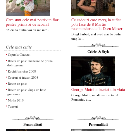
Care sunt cele mai potrivite flori
Ce cadouri care merg la suflet
pentru prima zi de scoala?
poti face de 8 Martie 
recomandare de la Deea Maxer
“Niciuna dintre voi nu mă într...
Dragi barbati, mai aveti atat de putin
timp la ...
Cele mai citite
Celebs & Style
Capitala Canadei
Reteta de post: mancare de prune
dobrogeana
Rochii banchet 2008
Coafuri si frizuri 2008
Retete de post
George Motoi a incetat din viata
Retete de post: Supa de linte
greceasca
George Motoi, un alt mare actor al
Romaniei, a ...
Moda 2010
Tunsori
Personalitati
Personalitati