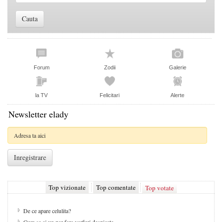
Forum
Zodii
Galerie
la TV
Felicitari
Alerte
Newsletter elady
Top vizionate
Top comentate
Top votate
De ce apare celulita?