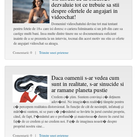
dezvaluie tot ce trebuie sa stii
despre ofertele de angajari in
videochat!
Domeniul videochatului devine tot mai tentant
pentru fetele de 18+ care isi doresc o cariera fulminanta si un job din care sa
castige multi bani. Insa multe dintre tinere nu se documenteaza suficient
inainte de a se prezenta la un interviu, tocmai din acest motiv nu stiu ce oferte
de angajari videochat sa aleaga.
Comentarii: 0 |
Trimite unei prietene
Daca oamenii s-ar vedea cum
sunt in realitate, s-ar sinucide si
ar ramane planeta pustie
Credem c� știm. Suntem convinși c� deținem
adev�rul. Ne imagin�m realit�ți tâmpite pentru
c� percepem realitatea distorsionat. În funcție de cât de nesimțiti, infatuați și
mârl�ni suntem, ni se pare c� p�mântul se învârte în jurul curului propriu,
când, de fapt, P�mântul are o profund� și maiestuoas� durere în curul lui
faț� de ce credem și ne credem noi. Faț� de imaginea noastr� despre
propriul nostru sine...
Comentarii: 0 |
Trimite unei prietene