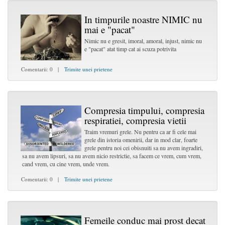
In timpurile noastre NIMIC nu
mai e "pacat"
Nimic nu e gresit, imoral, amoral, injust, nimic nu
e "pacat" atat timp cat ai scuza potrivita
Comentarii: 0 |
Trimite unei prietene
Compresia timpului, compresia
respiratiei, compresia vietii
Traim vremuri grele. Nu pentru ca ar fi cele mai
grele din istoria omenirii, dar in mod clar, foarte
grele pentru noi cei obisnuiti sa nu avem ingradiri,
sa nu avem lipsuri, sa nu avem nicio restrictie, sa facem ce vrem, cum vrem,
cand vrem, cu cine vrem, unde vrem.
Comentarii: 0 |
Trimite unei prietene
Femeile conduc mai prost decat