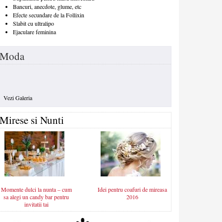
Bancuri, anecdote, glume, etc
Efecte secundare de la Follixin
Slabit cu ultralipo
Ejaculare feminina
Moda
Vezi Galeria
Mirese si Nunti
Momente dulci la nunta – cum
Idei pentru coafuri de mireasa
sa alegi un candy bar pentru
2016
invitatii tai