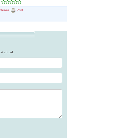
nteaza
Print
t articol.