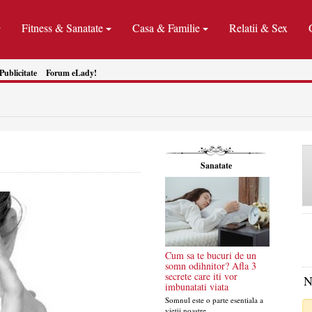
Fitness & Sanatate
Casa & Familie
Relatii & Sex
Publicitate
Forum eLady!
Sanatate
Cum sa te bucuri de un
somn odihnitor? Afla 3
secrete care iti vor
N
imbunatati viata
Somnul este o parte esentiala a
vietii noastre....