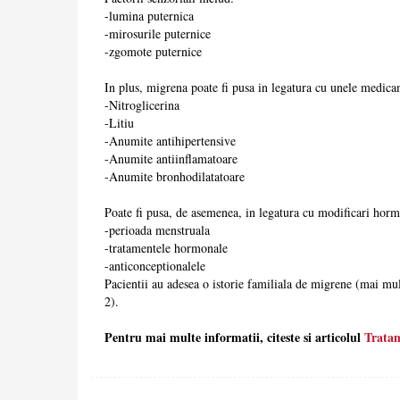
-lumina puternica
-mirosurile puternice
-zgomote puternice
In plus, migrena poate fi pusa in legatura cu unele medica
-Nitroglicerina
-Litiu
-Anumite antihipertensive
-Anumite antiinflamatoare
-Anumite bronhodilatatoare
Poate fi pusa, de asemenea, in legatura cu modificari horm
-perioada menstruala
-tratamentele hormonale
-anticonceptionalele
Pacientii au adesea o istorie familiala de migrene (mai mul
2).
Pentru mai multe informatii, citeste si articolul
Trata