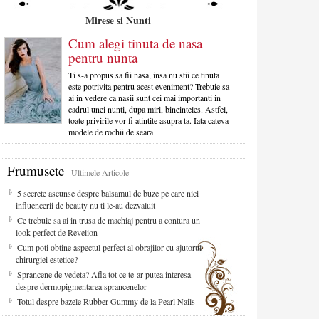
Mirese si Nunti
Cum alegi tinuta de nasa
pentru nunta
Ti s-a propus sa fii nasa, insa nu stii ce tinuta
este potrivita pentru acest eveniment? Trebuie sa
ai in vedere ca nasii sunt cei mai importanti in
cadrul unei nunti, dupa miri, bineinteles. Astfel,
toate privirile vor fi atintite asupra ta. Iata cateva
modele de rochii de seara
Frumusete
- Ultimele Articole
5 secrete ascunse despre balsamul de buze pe care nici
influencerii de beauty nu ti le-au dezvaluit
Ce trebuie sa ai in trusa de machiaj pentru a contura un
look perfect de Revelion
Cum poti obtine aspectul perfect al obrajilor cu ajutorul
chirurgiei estetice?
Sprancene de vedeta? Afla tot ce te-ar putea interesa
despre dermopigmentarea sprancenelor
Totul despre bazele Rubber Gummy de la Pearl Nails