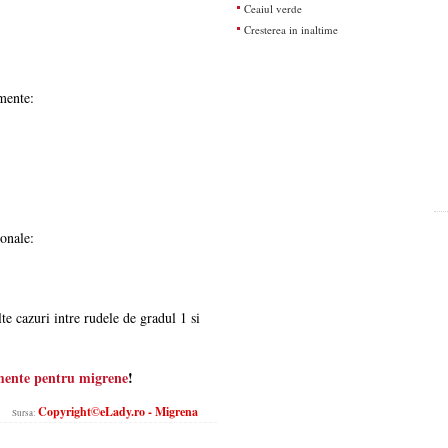
Ceaiul verde
Cresterea in inaltime
mente:
onale:
te cazuri intre rudele de gradul 1 si
mente pentru migrene
!
Copyright©eLady.ro - Migrena
Sursa: