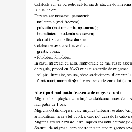
Cefaleele survin periodic sub forma de atacuri de migrena 
la 4 la 72 ore.
Durerea are urmatorii parametri:
- unilaterala (mai frecvent);
- pulsatila (mai rar surda, apasatoare);
- intensitatea - moderata sau severa;
- efortul fizic amplifica durerea.
Cefaleea se asociaza frecvent cu:
- greata, voma;
- fotofobie, fonofobie.
In cazul migrenei cu aura, simptomele de mai sus se asoci
de regula, preced cu 20-60 minute atacurile de migrena:
- sclipiri, luminite, stelute, sfere stralucitoare, filamente 
- furnicaturi, amorteli �n diverse zone ale corpului (aura 
Alte tipuri mai putin frecvente de migrene sunt:
Migrena hemiplegica, care implica slabicunea musculara sau
mai putin de 1 ora.
Migrena oftalmologica, care implica tulburari oculare tem
si modificari la nivelul pupilei, care pot dura de la cateva 
Migrena arterei bazilare, care implica spasmul neurologic
Statusul de migrena, care consta intr-un atac migrenos sev