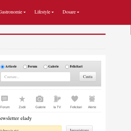
Gastronomie
Lifestyle
Dosare
Articole
Forum
Galerie
Felicitari
Forum
Zodii
Galerie
la TV
Felicitari
Alerte
ewsletter elady