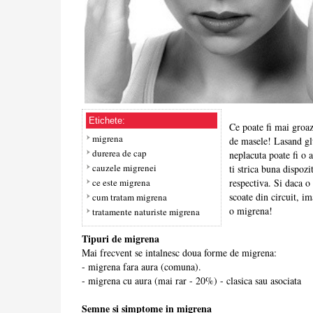
Etichete:
Ce poate fi mai groa
migrena
de masele! Lasand glu
durerea de cap
neplacuta poate fi o 
cauzele migrenei
ti strica buna dispozi
ce este migrena
respectiva. Si daca o
scoate din circuit, im
cum tratam migrena
o migrena!
tratamente naturiste migrena
Tipuri de migrena
Mai frecvent se intalnesc doua forme de migrena:
- migrena fara aura (comuna).
- migrena cu aura (mai rar - 20%) - clasica sau asociata
Semne si simptome in migrena