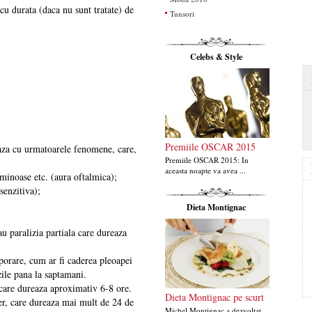
cu durata (daca nu sunt tratate) de
Tunsori
Celebs & Style
Premiile OSCAR 2015
aza cu urmatoarele fenomene, care,
Premiile OSCAR 2015: In
aceasta noapte va avea ...
luminoase etc. (aura oftalmica);
senzitiva);
Dieta Montignac
 paralizia partiala care dureaza
porare, cum ar fi caderea pleoapei
zile pana la saptamani.
 care dureaza aproximativ 6-8 ore.
Dieta Montignac pe scurt
er, care dureaza mai mult de 24 de
Michel Montignac a dezvoltat