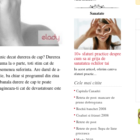
Sanatate
10+ sfaturi practice despre
znic decat durerea de cap? Durerea
cum sa ai grija de
ma la o parte, toti stim cat de
sanatatea ochilor tai
asemenea suferinta. Are darul de a-
In acest articol, oferim cateva
sfaturi practic...
tie, ba chiar si programul din ziua
 banala durere de cap te poate
Cele mai citite
agineaza-ti cat de devastatoare este
Capitala Canadei
Reteta de post: mancare de
prune dobrogeana
Rochii banchet 2008
Coafuri si frizuri 2008
Retete de post
Retete de post: Supa de linte
greceasca
Moda 2010