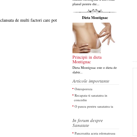
planul pentru die...
Dieta Montignac
clansata de multi factori care pot
Principii in dieta
Montignac
Dieta Montignac este o dieta de
slabir...
Articole importante
Osteoporoza
Recapata-ti sanatatea in
concediu
O pauza pentru sanatatea ta
In forum despre
Sanatate
Pancreatita acuta edematoasa