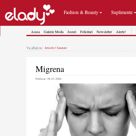
Fashion & Beauty
Suplimente
Acasa
Galerie Moda
Jocuri
Felicitari
Newsletter
Alerte!
Va aflati in:
Articole
/
Sanatate
Migrena
Publicat: 08.03.2006