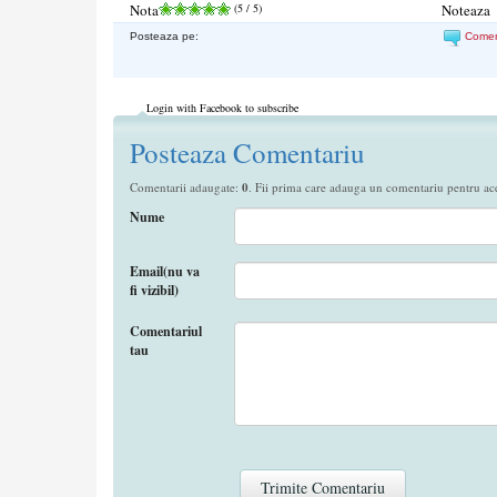
Nota
(
5
/ 5)
Noteaza
Posteaza pe:
Come
Login with Facebook to subscribe
Posteaza Comentariu
Comentarii adaugate:
0
. Fii prima care adauga un comentariu pentru aces
Nume
Email(nu va
fi vizibil)
Comentariul
tau