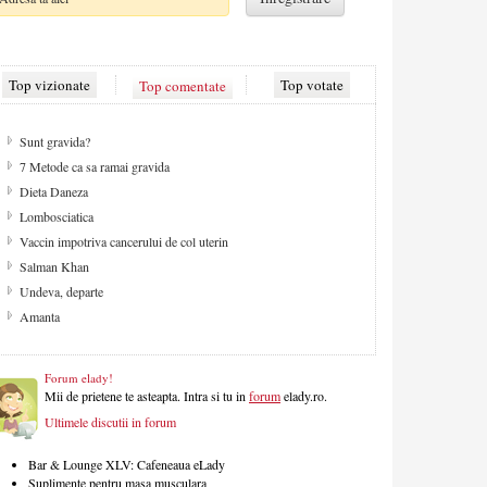
Top vizionate
Top comentate
Top votate
De ce apare celulita?
Cum sa ai un par fara varfuri despicate
Strategii contra celulitei
Aspecte de retinut pentru camera copilului
Despre sex
Solarul - pretul gambelor aurii
Migrena
Masa de Craciun
Forum elady!
Mii de prietene te asteapta. Intra si tu in
forum
elady.ro.
Ultimele discutii in forum
Bar & Lounge XLV: Cafeneaua eLady
Suplimente pentru masa musculara