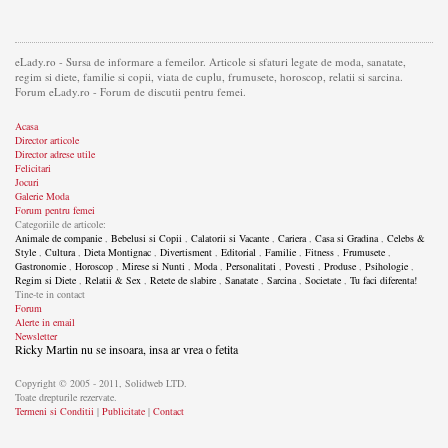
eLady.ro - Sursa de informare a femeilor. Articole si sfaturi legate de moda, sanatate,
regim si diete, familie si copii, viata de cuplu, frumusete, horoscop, relatii si sarcina.
Forum eLady.ro - Forum de discutii pentru femei.
Acasa
Director articole
Director adrese utile
Felicitari
Jocuri
Galerie Moda
Forum pentru femei
Categoriile de articole:
Animale de companie
,
Bebelusi si Copii
,
Calatorii si Vacante
,
Cariera
,
Casa si Gradina
,
Celebs &
Style
,
Cultura
,
Dieta Montignac
,
Divertisment
,
Editorial
,
Familie
,
Fitness
,
Frumusete
,
Gastronomie
,
Horoscop
,
Mirese si Nunti
,
Moda
,
Personalitati
,
Povesti
,
Produse
,
Psihologie
,
Regim si Diete
,
Relatii & Sex
,
Retete de slabire
,
Sanatate
,
Sarcina
,
Societate
,
Tu faci diferenta!
Tine-te in contact
Forum
Alerte in email
Newsletter
Ricky Martin nu se insoara, insa ar vrea o fetita
Copyright © 2005 - 2011, Solidweb LTD.
Toate drepturile rezervate.
Termeni si Conditii
|
Publicitate
|
Contact