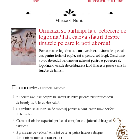
rece
la petrecerile in aer liber
Mirese si Nunti
Urmeaza sa participi la o petrecere de
logodna? Iata cateva sfaturi despre
tinutele pe care le poti aborda!
Petrecerea de logodna este un eveniment extrem de special
atat pentru fericitul cuplu, cat si pentru cei dragi. Cand vine
vorba de codul vestimentar adecvat pentru o petrecere de
logodna, o ocazie de celebrare a iubirii, acesta poate varia in
functie de tema...
Frumusete
- Ultimele Articole
5 secrete ascunse despre balsamul de buze pe care nici influencerii
de beauty nu ti le-au dezvaluit
Ce trebuie sa ai in trusa de machiaj pentru a contura un look perfect
de Revelion
Cum poti obtine aspectul perfect al obrajilor cu ajutorul chirurgiei
estetice?
Sprancene de vedeta? Afla tot ce te-ar putea interesa despre
dermopigmentarea sprancenelor