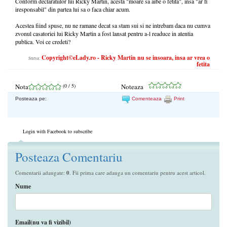
Conform declaratiilor lui Ricky Martin, acesta "moare sa aibe o fetita", insa "ar fi
iresponsabil" din partea lui sa o faca chiar acum.
Acestea fiind spuse, nu ne ramane decat sa stam sui si ne intrebam daca nu cumva
zvonul casatoriei lui Ricky Martin a fost lansat pentru a-l readuce in atentia
publica. Voi ce credeti?
Copyright©eLady.ro - Ricky Martin nu se insoara, insa ar vrea o
Sursa:
fetita
Nota
(
0
/ 5)
Noteaza
Posteaza pe:
Comenteaza
Print
Login with Facebook to subscribe
Posteaza Comentariu
Comentarii adaugate:
0
. Fii prima care adauga un comentariu pentru acest articol.
Nume
Email(nu va fi vizibil)