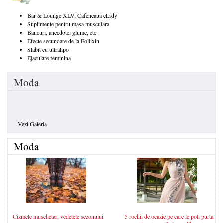
Bar & Lounge XLV: Cafeneaua eLady
Suplimente pentru masa musculara
Bancuri, anecdote, glume, etc
Efecte secundare de la Follixin
Slabit cu ultralipo
Ejaculare feminina
Moda
Vezi Galeria
Moda
Cizmele muschetar, vedetele sezonului
5 rochii de ocazie pe care le poti purta