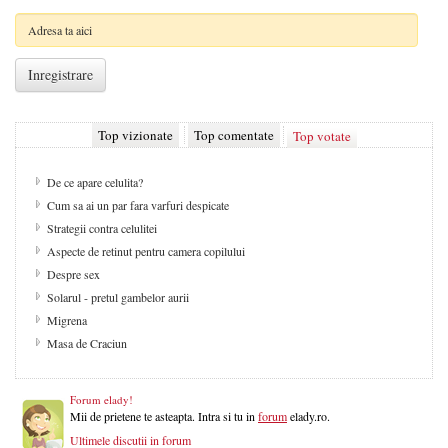
Top comentate
Top votate
Top vizionate
Capitala Canadei
Reteta de post: mancare de prune dobrogeana
Rochii banchet 2008
Coafuri si frizuri 2008
Retete de post
Retete de post: Supa de linte greceasca
Moda 2010
Tunsori
Forum elady!
Mii de prietene te asteapta. Intra si tu in
forum
elady.ro.
Ultimele discutii in forum