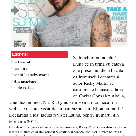
Etichete:
Sa innebunim, nu alta!
ricky martin
Dupa ce in urma cu cateva
casatorie
zile presa mondena bazaia
copiii lui ricky martin
ca frumuselul cantaret si
stiri mondene
actor Ricky Martin se
barfe vedete
casatoreste in aceasta luna
cu Carlos Gonzalez Abella,
vine dezmintirea: Nu, Ricky nu se insoara, nici macar nu
vorbeste despre casatorie cu partenerul sau! Ei, sa nu mori?!
Declaratia a fost facuta revistei Latina, pentru numarul din
februarie 2012.
Insa desi nu se gandeste sa devina mire/mireasa, Ricky Martin si-ar dori sa aibe si
o fetita in afara celor doi gemeni Valentino si Matteo, facuti cu o mama-surogat.