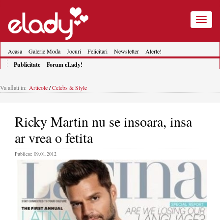
Toggle
navigatio
Acasa
Galerie Moda
Jocuri
Felicitari
Newsletter
Alerte!
Publicitate
Forum eLady!
Va aflati in:
Articole
/
Celebs & Style
Ricky Martin nu se insoara, insa
ar vrea o fetita
Publicat: 09.01.2012