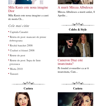
Mila Kunis este noua imagine
A murit Mircea Albulescu
Dior
Mircea Albulescu a murit astăzi, 8
Mila Kunis este noua imagine a casei
Aprilie...
de moda Ch...
Cele mai citite
Celebs & Style
Capitala Canadei
Reteta de post: mancare de prune
dobrogeana
Rochii banchet 2008
Coafuri si frizuri 2008
Retete de post
Cameron Diaz este
Retete de post: Supa de linte
insarcinata?
greceasca
Pe fondul zvonurilor ca ar fi
Moda 2010
insarcinata, Cam...
Tunsori
Cariera
Cariera