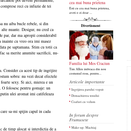
r cearcanele pot deveni permanente,
cea mai buna prietena
u comprese reci cu infuzie de tei
Esti cu cea mai buna prietena,
aveti o zi doar ...
 sa nu aiba bucle rebele, si din
Divertisment
i alte nuante. Desigur, nu cred ca
e par, dar ma apropii considerabil
a inainte cu vreo ora imi masez
data pe saptamana. Stim cu totii ca
fac sa merite anumite sacrificii, nu-
Familia lui Mos Craciun
Tim Allen imbraca din nou
a. Consider ca acest tip de ingrijire
costumul rosu, pentru...
ostum sobru: nu vezi decat efectele
Articole importante
, foarte sexy. Si aici, mierea e un
r. O folosesc pentru gomaje: un
Ingrijirea parului vopsit
putin ulei aromat imi catifeleaza
Demachierea tenului
Coafuri cu volum
 care sa-mi spijin capul in cada
In forum despre
Frumusete
Make-up. Machiaj
de timp alocat si interdictia de a