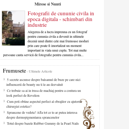
Mirese si Nunti
Fotografii de cununie civila in
epoca digitala - schimbari din
industrie
Alegerea de a lucra impreuna cu un fotograf
pentru cununia civila a devenit in ultimele
decenii unul dintre cele mai frumoase moduri
prin care poate fi imortalizat un moment
important in viata unui cuplu. Tot mai multe
persoane cauta servicii de fotografie pentru cununia civila...
Frumusete
- Ultimele Articole
5 secrete ascunse despre balsamul de buze pe care nici
influencerii de beauty nu ti le-au dezvaluit
Ce trebuie sa ai in trusa de machiaj pentru a contura un
look perfect de Revelion
Cum poti obtine aspectul perfect al obrajilor cu ajutorul
chirurgiei estetice?
Sprancene de vedeta? Afla tot ce te-ar putea interesa
despre dermopigmentarea sprancenelor
Totul despre bazele Rubber Gummy de la Pearl Nails