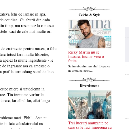
ateva felii de lamaie in apa.
Celebs & Style
de cotidian. Cu aburii din cada
tin timp, ma resemnez la o masca
tele- caci de cele mai multe ori
 de castravete pentru masca, o felie
Ricky Martin nu se
esc totusi fara multa filozofie,
insoara, insa ar vrea o
a apelez la multe ingrediente - le
fetita
e de ingrasare asa ca amestec o
Sa innebunim, nu alta! Dupa ce
in urma cu catev...
a praf la care adaug sucul de la o
Divertisment
mestec miere si untdelemn in
sare. Tin inmuiate varfurile
aresc, iar albul lor, aflat langa
probleme mari. Ehh!.. Asta nu
Trei lucruri amuzante pe
te in fata calculatorului nu
care sa le faci impreuna cu