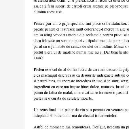
streseaza doar ochii, ci si pielea. Exista riscul ca ulterio
asa ca 2 felii subtiri de cartofi cruzi asezate pe pleoape sa
elimina acest risc.
par
Pentru
am o grija speciala. Imi place sa fie stalucitor,
pacate pentru el il stresez mult colorandu-l mereu in alte s
am sa ating vreodata utopia din reclamele pentru produse d
daca folosesc un sampon potrivit tipului meu de par si dac
parul cu o jumatate de ceasca de ulei de masline. Macar o 
pretul uleiului de masline numai mic nu e. Dar beneficiile 
i asa?
Pielea
este cel de-al doilea lucru de care am deosebita grij
e ca machiajul discret sau ca desuurile indraznete sub un c
si naturaletea, iti sporeste incredrea in tine si te simti sexy
ingredient cu care ma impac bine: dulce, matasos, hranito
pumn de faina de malai, miere cat sa se formeze o pasta si 
pielea si o curata de celulele moarte.
Un retus final - un pahar de vin si o pernuta cu ventuze pe
asteptand si bucurandu-ma de efectul tratamentelor.
Astfel de momente ma remonteaza. Desigur, necesita un pic 