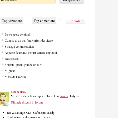
Top vizionate
Top comentate
Top votate
De ce apare celulita?
Cum sa ai un par fara varfuri despicate
Strategii contra celulitei
Aspecte de retinut pentru camera copilului
Despre sex
Solarul - pretul gambelor aurii
Migrena
Masa de Craciun
Forum elady!
Mii de prietene te asteapta. Intra si tu in
forum
elady.ro.
Ultimele discutii in forum
Bar & Lounge XLV: Cafeneaua eLady
Suplimente pentru masa musculara