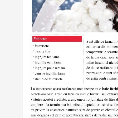
Etichete:
Sunt zile de iarna in
frumusete
caldurica din moment
beauty tips
temperaturile scazute
ingrijire ten iarna
de la usa casei spre 
ingrijire ochi iarna
mine insami si nicio
de dulce rasfatare la 
ingrijire piele iarnam
promisiunile sunt sf
cum ne ingrijim iarna
de grija pentru mine.
sfaturi de frumusete
baie fierb
La intoarcerea acasa rasfatarea mea incepe cu o
bietele-mi oase. Cred cu tarie ca micile bucurii sau extrav
virtutea acestei credinte, arunc uneori o jumatate de litru d
umplere - la terminarea baii efectul laptelui ar trebui sa fie 
cu privire la cosmetica naturista sunt de parere ca efectul c
mai degraba cel psihic: accentueaza starea de rasfat sau be