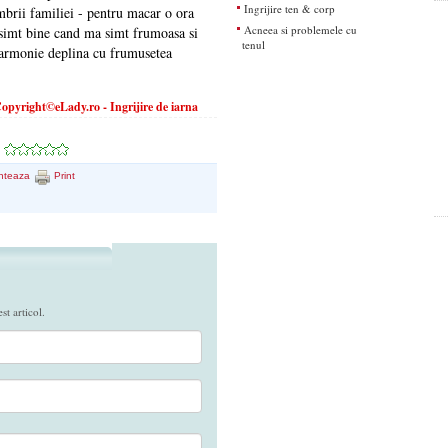
Ingrijire ten & corp
embrii familiei - pentru macar o ora
Acneea si problemele cu
 simt bine cand ma simt frumoasa si
tenul
o armonie deplina cu frumusetea
opyright©eLady.ro - Ingrijire de iarna
nteaza
Print
t articol.