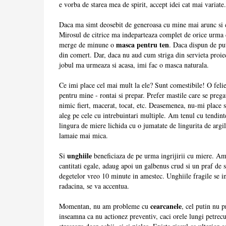
e vorba de starea mea de spirit, accept idei cat mai variate.
Daca ma simt deosebit de generoasa cu mine mai arunc si c
Mirosul de citrice ma indeparteaza complet de orice urma 
masca pentru ten
merge de minune o
. Daca dispun de pu
din comert. Dar, daca nu aud cum striga din servieta proiec
jobul ma urmeaza si acasa, imi fac o masca naturala.
Ce imi place cel mai mult la ele? Sunt comestibile! O felie
pentru mine - rontai si prepar. Prefer mastile care se pregat
nimic fiert, macerat, tocat, etc. Deasemenea, nu-mi place s
aleg pe cele cu intrebuintari multiple. Am tenul cu tendint
lingura de miere lichida cu o jumatate de lingurita de argil
lamaie mai mica.
unghiile
Si
beneficiaza de pe urma ingrijirii cu miere. A
cantitati egale, adaug apoi un galbenus crud si un praf de 
degetelor vreo 10 minute in amestec. Unghiile fragile se int
radacina, se va accentua.
cearcanele
Momentan, nu am probleme cu
, cel putin nu 
inseamna ca nu actionez preventiv, caci orele lungi petrecu