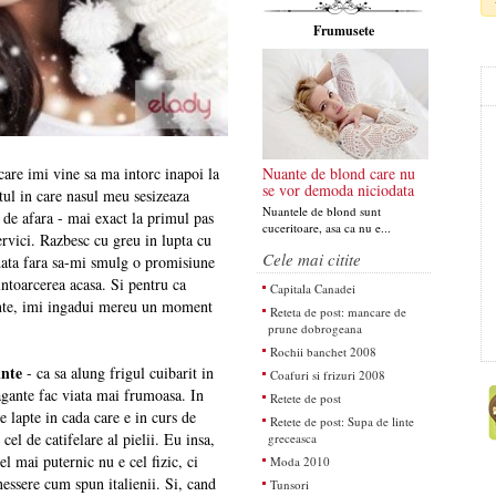
Frumusete
 care imi vine sa ma intorc inapoi la
Nuante de blond care nu
se vor demoda niciodata
ul in care nasul meu sesizeaza
Nuantele de blond sunt
 de afara - mai exact la primul pas
cuceritoare, asa ca nu e...
servici. Razbesc cu greu in lupta cu
Cele mai citite
data fara sa-mi smulg o promisiune
intoarcerea acasa. Si pentru ca
Capitala Canadei
inte, imi ingadui mereu un moment
Reteta de post: mancare de
prune dobrogeana
Rochii banchet 2008
inte
- ca sa alung frigul cuibarit in
Coafuri si frizuri 2008
agante fac viata mai frumoasa. In
Retete de post
e lapte in cada care e in curs de
Retete de post: Supa de linte
cel de catifelare al pielii. Eu insa,
greceasca
el mai puternic nu e cel fizic, ci
Moda 2010
nessere cum spun italienii. Si, cand
Tunsori