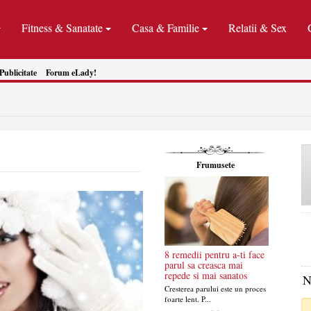
Fitness & Sanatate
Casa & Familie
Relatii & Sex
Publicitate
Forum eLady!
Frumusete
8 remedii pentru a-ti face
parul sa creasca mai
repede si mai sanatos
N
Cresterea parului este un proces
foarte lent. P...