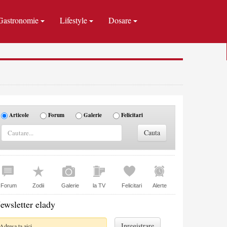
Gastronomie
Lifestyle
Dosare
Articole
Forum
Galerie
Felicitari
Forum
Zodii
Galerie
la TV
Felicitari
Alerte
ewsletter elady