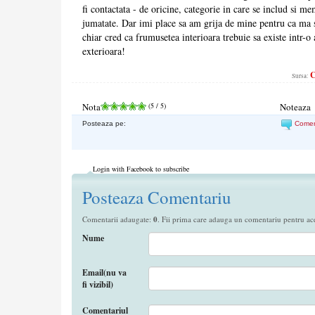
fi contactata - de oricine, categorie in care se includ si m
jumatate. Dar imi place sa am grija de mine pentru ca ma
chiar cred ca frumusetea interioara trebuie sa existe intr-
exterioara!
C
Sursa:
Nota
(
5
/ 5)
Noteaza
Posteaza pe:
Come
Login with Facebook to subscribe
Posteaza Comentariu
Comentarii adaugate:
0
. Fii prima care adauga un comentariu pentru aces
Nume
Email(nu va
fi vizibil)
Comentariul