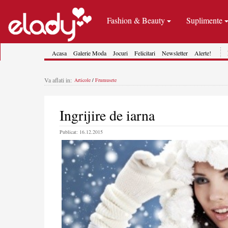
Fashion & Beauty
Suplimente
Acasa
Galerie Moda
Jocuri
Felicitari
Newsletter
Alerte!
Va aflati in:
Articole
/
Frumusete
Ingrijire de iarna
Publicat: 16.12.2015