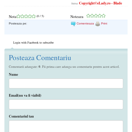
Copyright©eLady.ro - Blade
Sursa:
Nota
(
0
/ 5)
Noteaza
Posteaza pe:
Comenteaza
Print
Login with Facebook to subscribe
Posteaza Comentariu
Comentarii adaugate:
0
. Fii prima care adauga un comentariu pentru acest articol.
Nume
Email(nu va fi vizibil)
Comentariul tau