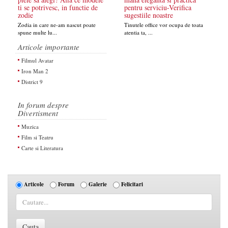
ti se potrivesc, in functie de
pentru serviciu-Verifica
zodie
sugestiile noastre
Zodia in care ne-am nascut poate
Tinutele office vor ocupa de toata
spune multe lu...
atentia ta, ...
Articole importante
Filmul Avatar
Iron Man 2
District 9
In forum despre
Divertisment
Muzica
Film si Teatru
Carte si Literatura
Articole
Forum
Galerie
Felicitari