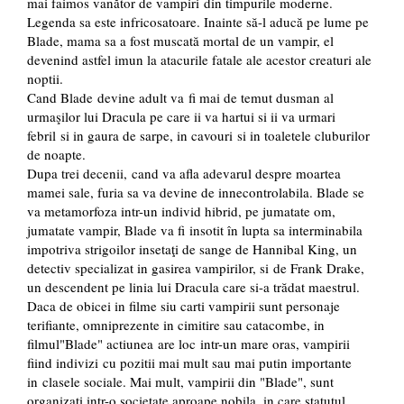
mai faimos vanător de vampiri din timpurile moderne.
Legenda sa este infricosatoare. Inainte să-l aducă pe lume pe
Blade, mama sa a fost muscată mortal de un vampir, el
devenind astfel imun la atacurile fatale ale acestor creaturi ale
noptii.
Cand Blade devine adult va fi mai de temut dusman al
urmaşilor lui Dracula pe care ii va hartui si ii va urmari
febril si in gaura de sarpe, in cavouri si in toaletele cluburilor
de noapte.
Dupa trei decenii, cand va afla adevarul despre moartea
mamei sale, furia sa va devine de innecontrolabila. Blade se
va metamorfoza intr-un individ hibrid, pe jumatate om,
jumatate vampir, Blade va fi insotit în lupta sa interminabila
impotriva strigoilor insetaţi de sange de Hannibal King, un
detectiv specializat in gasirea vampirilor, si de Frank Drake,
un descendent pe linia lui Dracula care si-a trădat maestrul.
Daca de obicei in filme siu carti vampirii sunt personaje
terifiante, omniprezente in cimitire sau catacombe, in
filmul"Blade" actiunea are loc intr-un mare oras, vampirii
fiind indivizi cu pozitii mai mult sau mai putin importante
in clasele sociale. Mai mult, vampirii din "Blade", sunt
organizati intr-o societate aproape nobila, in care statutul