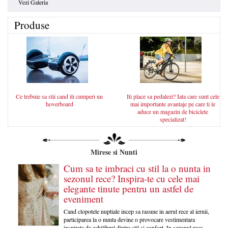
Vezi Galeria
Produse
Ce trebuie sa stii cand iti cumperi un
Iti place sa pedalezi? Iata care sunt cele
hoverboard
mai importante avantaje pe care ti le
aduce un magazin de biciclete
specializat!
Mirese si Nunti
Cum sa te imbraci cu stil la o nunta in
sezonul rece? Inspira-te cu cele mai
elegante tinute pentru un astfel de
eveniment
Cand clopotele nuptiale incep sa rasune in aerul rece al iernii,
participarea la o nunta devine o provocare vestimentara
inspirata de echilibrul dintre stil si confort. In sezonul rece,