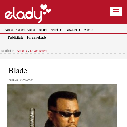
Toggle
navigatio
Acasa
Galerie Moda
Jocuri
Felicitari
Newsletter
Alerte!
Publicitate
Forum eLady!
Va aflati in:
Articole
/
Divertisment
Blade
Publicat: 04.05.2009