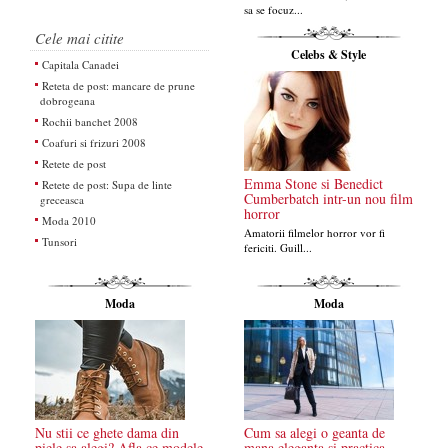
sa se focuz...
Cele mai citite
Celebs & Style
Capitala Canadei
Reteta de post: mancare de prune
dobrogeana
Rochii banchet 2008
Coafuri si frizuri 2008
Retete de post
Emma Stone si Benedict
Retete de post: Supa de linte
Cumberbatch intr-un nou film
greceasca
horror
Moda 2010
Amatorii filmelor horror vor fi
Tunsori
fericiti. Guill...
Moda
Moda
Nu stii ce ghete dama din
Cum sa alegi o geanta de
piele sa alegi? Afla ce modele
mana eleganta si practica