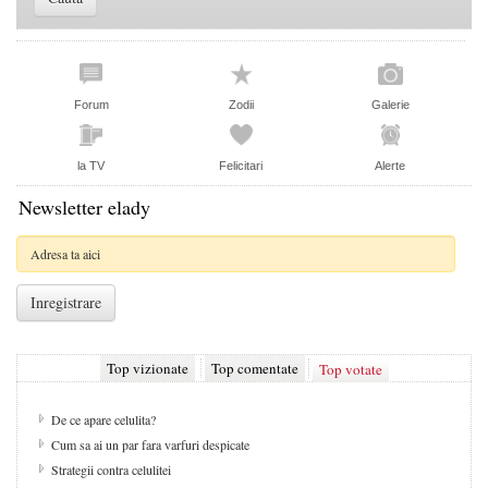
Forum
Zodii
Galerie
la TV
Felicitari
Alerte
Newsletter elady
Top vizionate
Top comentate
Top votate
De ce apare celulita?
Cum sa ai un par fara varfuri despicate
Strategii contra celulitei