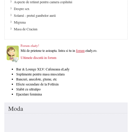
Aspecte de retinut pentru camera copilului
Despre sex
Solarul - pretul gambelor aurii
Migrena
Masa de Craciun
Forum elady!
Mii de prietene te asteapta. Intra si tu in
forum
elady.ro.
Ultimele discutii in forum
Bar & Lounge XLV: Cafeneaua eLady
Suplimente pentru masa musculara
Bancuri, anecdote, glume, etc
Efecte secundare de la Follixin
Slabit cu ultralipo
Ejaculare feminina
Moda