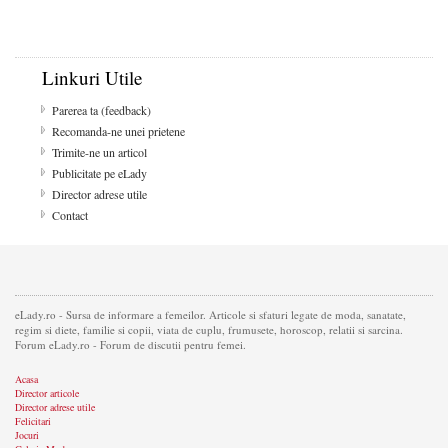
Linkuri Utile
Parerea ta (feedback)
Recomanda-ne unei prietene
Trimite-ne un articol
Publicitate pe eLady
Director adrese utile
Contact
eLady.ro - Sursa de informare a femeilor. Articole si sfaturi legate de moda, sanatate,
regim si diete, familie si copii, viata de cuplu, frumusete, horoscop, relatii si sarcina.
Forum eLady.ro - Forum de discutii pentru femei.
Acasa
Director articole
Director adrese utile
Felicitari
Jocuri