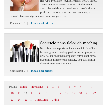
frecvente probleme – pentru femei si pentru barbati
– sunt buzele crapate si uscate! Unii dintre noi
avem obiceiul de a ne umezi mereu buzele si asta
poate duce la iritarea lor, nu doar la uscare, in
special atunci cand prindem un vant mai puternic.
Comentarii: 0 |
Trimite unei prietene
Secretele pensulelor de machiaj
Nu subestima importanta lor - pensulele de calitate
buna asigura un machiaj profesionist in proportie
de 50%, iar daca mai completezi reteta si cu cateva
trucuri hot in materie de aplicare, poti conferi noi
dimensiuni trasaturilor tale!
Comentarii: 0 |
Trimite unei prietene
Pagina:
Prima
Precedenta
1
2
3
4
5
6
7
8
9
10
11
12
13
14
15
16
17
18
19
20
21
22
23
24
25
...
Urmatoarea
Ultima