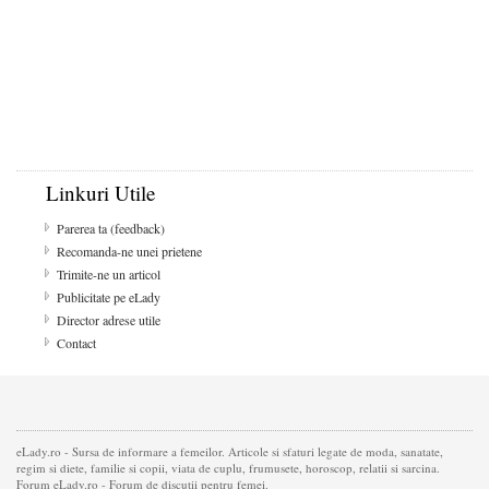
Linkuri Utile
Parerea ta (feedback)
Recomanda-ne unei prietene
Trimite-ne un articol
Publicitate pe eLady
Director adrese utile
Contact
eLady.ro - Sursa de informare a femeilor. Articole si sfaturi legate de moda, sanatate,
regim si diete, familie si copii, viata de cuplu, frumusete, horoscop, relatii si sarcina.
Forum eLady.ro - Forum de discutii pentru femei.