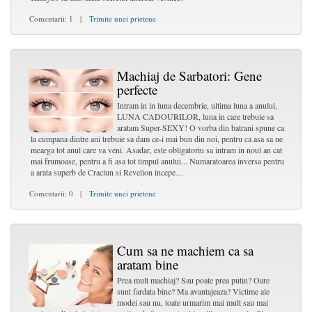
Comentarii: 1 |
Trimite unei prietene
Machiaj de Sarbatori: Gene
perfecte
Intram in in luna decembrie, ultima luna a anului,
LUNA CADOURILOR, luna in care trebuie sa
aratam Super-SEXY! O vorba din batrani spune ca
la cumpana dintre ani trebuie sa dam ce-i mai bun din noi, pentru ca asa sa ne
mearga tot anul care va veni. Asadar, este obligatoriu sa intram in noul an cat
mai frumoase, pentru a fi asa tot timpul anului... Numaratoarea inversa pentru
a arata superb de Craciun si Revelion incepe…
Comentarii: 0 |
Trimite unei prietene
Cum sa ne machiem ca sa
aratam bine
Prea mult machiaj? Sau poate prea putin? Oare
sunt fardata bine? Ma avantajeaza? Victime ale
modei sau nu, toate urmarim mai mult sau mai