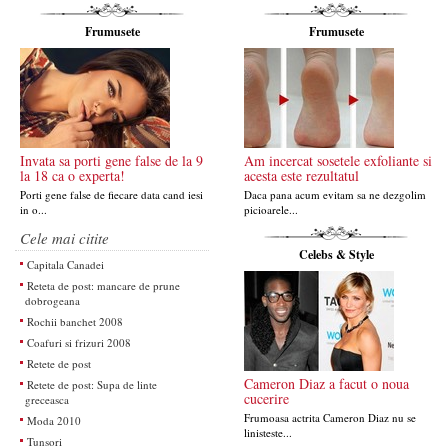
Frumusete
Frumusete
Invata sa porti gene false de la 9
Am incercat sosetele exfoliante si
la 18 ca o experta!
acesta este rezultatul
Porti gene false de fiecare data cand iesi
Daca pana acum evitam sa ne dezgolim
in o...
picioarele...
Cele mai citite
Celebs & Style
Capitala Canadei
Reteta de post: mancare de prune
dobrogeana
Rochii banchet 2008
Coafuri si frizuri 2008
Retete de post
Cameron Diaz a facut o noua
Retete de post: Supa de linte
cucerire
greceasca
Frumoasa actrita Cameron Diaz nu se
Moda 2010
linisteste...
Tunsori