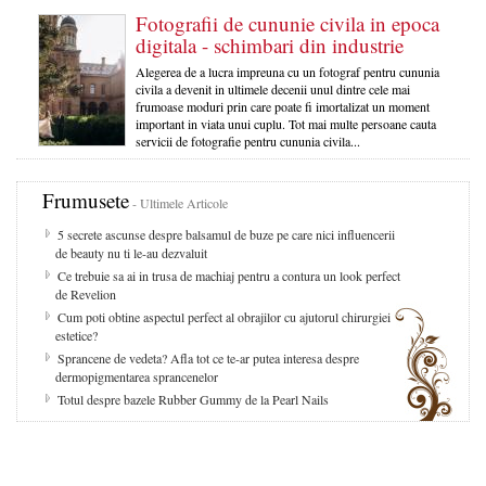
Fotografii de cununie civila in epoca
digitala - schimbari din industrie
Alegerea de a lucra impreuna cu un fotograf pentru cununia
civila a devenit in ultimele decenii unul dintre cele mai
frumoase moduri prin care poate fi imortalizat un moment
important in viata unui cuplu. Tot mai multe persoane cauta
servicii de fotografie pentru cununia civila...
Frumusete
- Ultimele Articole
5 secrete ascunse despre balsamul de buze pe care nici influencerii
de beauty nu ti le-au dezvaluit
Ce trebuie sa ai in trusa de machiaj pentru a contura un look perfect
de Revelion
Cum poti obtine aspectul perfect al obrajilor cu ajutorul chirurgiei
estetice?
Sprancene de vedeta? Afla tot ce te-ar putea interesa despre
dermopigmentarea sprancenelor
Totul despre bazele Rubber Gummy de la Pearl Nails