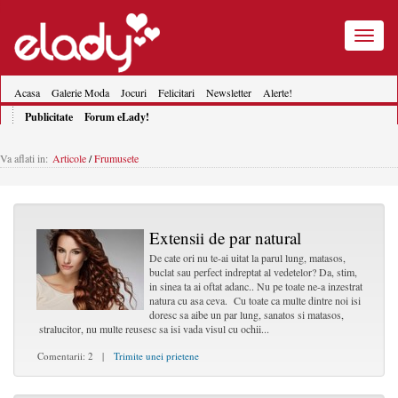
Toggle
navigatio
Acasa
Galerie Moda
Jocuri
Felicitari
Newsletter
Alerte!
Publicitate
Forum eLady!
Va aflati in:
Articole
/
Frumusete
Extensii de par natural
De cate ori nu te-ai uitat la parul lung, matasos,
buclat sau perfect indreptat al vedetelor? Da, stim,
in sinea ta ai oftat adanc.. Nu pe toate ne-a inzestrat
natura cu asa ceva. Cu toate ca multe dintre noi isi
doresc sa aibe un par lung, sanatos si matasos,
stralucitor, nu multe reusesc sa isi vada visul cu ochii...
Comentarii: 2 |
Trimite unei prietene