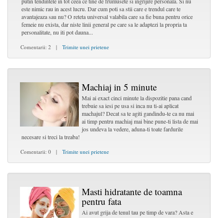
putin tendintele in tot ceea ce tine de frumusete si ingrijire personala. Si nu
este nimic rau in acest lucru. Dar cum poti sa stii care e trendul care te
avantajeaza sau nu? O reteta universal valabila care sa fie buna pentru orice
femeie nu exista, dar niste linii general pe care sa le adaptezi la propria ta
personalitate, nu iti pot dauna...
Comentarii: 2 |
Trimite unei prietene
Machiaj in 5 minute
Mai ai exact cinci minute la dispozitie pana cand
trebuie sa iesi pe usa si inca nu ti-ai aplicat
machajul? Decat sa te agiti gandindu-te ca nu mai
ai timp pentru machiaj mai bine pune-ti lista de mai
jos undeva la vedere, aduna-ti toate fardurile
necesare si treci la treaba!
Comentarii: 0 |
Trimite unei prietene
Masti hidratante de toamna
pentru fata
Ai avut grija de tenul tau pe timp de vara? Asta e