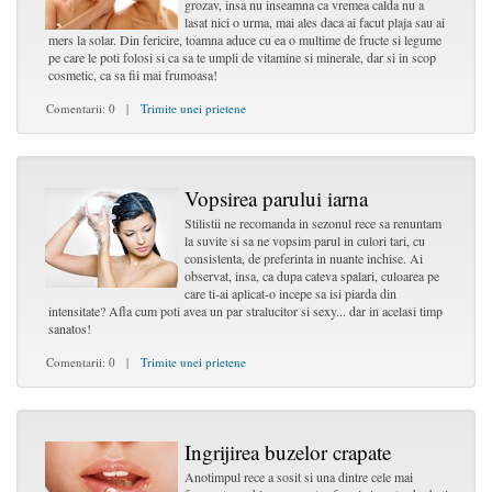
grozav, insa nu inseamna ca vremea calda nu a
lasat nici o urma, mai ales daca ai facut plaja sau ai
mers la solar. Din fericire, toamna aduce cu ea o multime de fructe si legume
pe care le poti folosi si ca sa te umpli de vitamine si minerale, dar si in scop
cosmetic, ca sa fii mai frumoasa!
Comentarii: 0 |
Trimite unei prietene
Vopsirea parului iarna
Stilistii ne recomanda in sezonul rece sa renuntam
la suvite si sa ne vopsim parul in culori tari, cu
consistenta, de preferinta in nuante inchise. Ai
observat, insa, ca dupa cateva spalari, culoarea pe
care ti-ai aplicat-o incepe sa isi piarda din
intensitate? Afla cum poti avea un par stralucitor si sexy... dar in acelasi timp
sanatos!
Comentarii: 0 |
Trimite unei prietene
Ingrijirea buzelor crapate
Anotimpul rece a sosit si una dintre cele mai