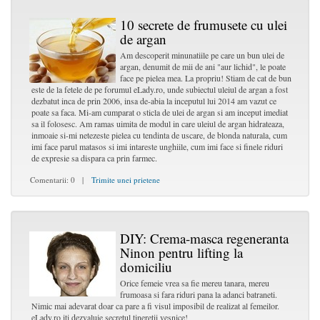
10 secrete de frumusete cu ulei
de argan
Am descoperit minunatiile pe care un bun ulei de
argan, denumit de mii de ani "aur lichid", le poate
face pe pielea mea. La propriu! Stiam de cat de bun
este de la fetele de pe forumul eLady.ro, unde subiectul uleiul de argan a fost
dezbatut inca de prin 2006, insa de-abia la inceputul lui 2014 am vazut ce
poate sa faca. Mi-am cumparat o sticla de ulei de argan si am inceput imediat
sa il folosesc. Am ramas uimita de modul in care uleiul de argan hidrateaza,
inmoaie si-mi netezeste pielea cu tendinta de uscare, de blonda naturala, cum
imi face parul matasos si imi intareste unghiile, cum imi face si finele riduri
de expresie sa dispara ca prin farmec.
Comentarii: 0 |
Trimite unei prietene
DIY: Crema-masca regeneranta
Ninon pentru lifting la
domiciliu
Orice femeie vrea sa fie mereu tanara, mereu
frumoasa si fara riduri pana la adanci batraneti.
Nimic mai adevarat doar ca pare a fi visul imposibil de realizat al femeilor.
eLady.ro iti dezvaluie secretul tineretii vesnice!