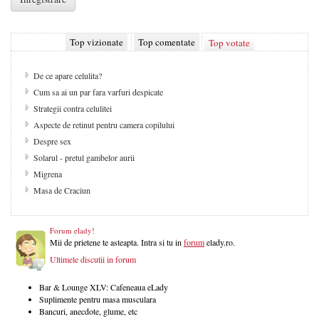
Top vizionate
Top comentate
Top votate
De ce apare celulita?
Cum sa ai un par fara varfuri despicate
Strategii contra celulitei
Aspecte de retinut pentru camera copilului
Despre sex
Solarul - pretul gambelor aurii
Migrena
Masa de Craciun
Forum elady!
Mii de prietene te asteapta. Intra si tu in
forum
elady.ro.
Ultimele discutii in forum
Bar & Lounge XLV: Cafeneaua eLady
Suplimente pentru masa musculara
Bancuri, anecdote, glume, etc