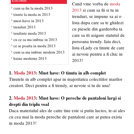
Etichete:
Cand vine vorba de
moda
cum sa fiu la moda 2013
2013
si cum sa fii si tu in
tinute la moda in 2013
trenduri, se impune sa ai o
must-have in 2013
lista dupa care sa te ghidezi
trenduri 2013
cu piesele din garderoba ta
tendinte moda 2013
care sa iti asigure statutul de
cu ce sa ma imbrac in 2013
persoana trendy. Iata deci,
ce se poarta in moda 2013
lista eLady cu tinute de care
cum sa ma imbrac modern 2013
ai nevoie pentru a fi chic in
haine moderne 2013
2013!
1.
Moda 2013
: Must have: O tinuta in alb complet
Tinutele in alb complet apar in majoritatea colectiilor marilor
creatori. Deci pentru a fi trendy, ai nevoie si tu de una!
2.
Moda 2013
: Must have: O pereche de pantaloni largi si
drepti din triplu voal
Daca materialul ales de catre tine este si putin lucios, te-ai ales
cu cea mai la moda pereche de pantaloni care ar putea exista
in moda 2013!