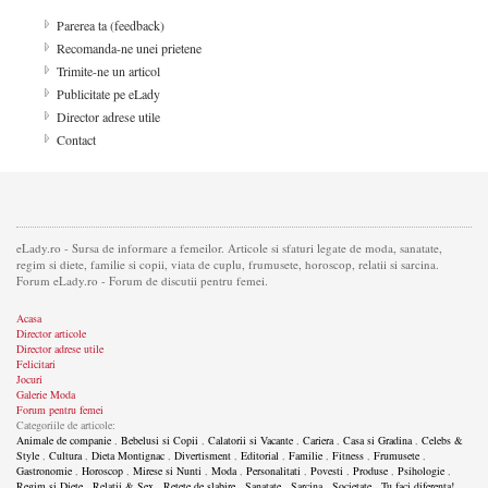
Parerea ta (feedback)
Recomanda-ne unei prietene
Trimite-ne un articol
Publicitate pe eLady
Director adrese utile
Contact
eLady.ro - Sursa de informare a femeilor. Articole si sfaturi legate de moda, sanatate,
regim si diete, familie si copii, viata de cuplu, frumusete, horoscop, relatii si sarcina.
Forum eLady.ro - Forum de discutii pentru femei.
Acasa
Director articole
Director adrese utile
Felicitari
Jocuri
Galerie Moda
Forum pentru femei
Categoriile de articole:
Animale de companie
,
Bebelusi si Copii
,
Calatorii si Vacante
,
Cariera
,
Casa si Gradina
,
Celebs &
Style
,
Cultura
,
Dieta Montignac
,
Divertisment
,
Editorial
,
Familie
,
Fitness
,
Frumusete
,
Gastronomie
,
Horoscop
,
Mirese si Nunti
,
Moda
,
Personalitati
,
Povesti
,
Produse
,
Psihologie
,
Regim si Diete
,
Relatii & Sex
,
Retete de slabire
,
Sanatate
,
Sarcina
,
Societate
,
Tu faci diferenta!