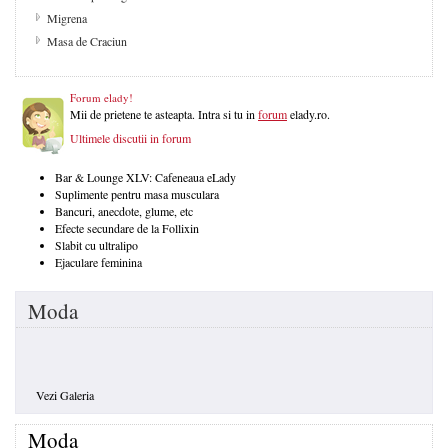
Migrena
Masa de Craciun
Forum elady!
Mii de prietene te asteapta. Intra si tu in
forum
elady.ro.
Ultimele discutii in forum
Bar & Lounge XLV: Cafeneaua eLady
Suplimente pentru masa musculara
Bancuri, anecdote, glume, etc
Efecte secundare de la Follixin
Slabit cu ultralipo
Ejaculare feminina
Moda
Vezi Galeria
Moda