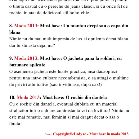
o tinuta casual cu o pereche de jeans clasici, si cu orice fel de
rochie, in atat de deliciosul stil boho-chic!
8.
Moda 2013
: Must have: Un mantou drept sau o capa din
blana
Nimic nu da mai mult impresia de lux si opulenta decat blana,
dar tu stii asta deja, nu?
9.
Moda 2013
: Must have:
O jacheta pana la solduri, cu
buzunare aplicate
O asemenea jacheta este foarte practica, insa dacaoptezi
pentru una intr-o culoare neconformista, o sa atragi o multime
de priviri admirative (sau invidioase, dupa caz!)
10.
Moda 2013
: Must have: O rochie din dantela
Cu o rochie din dantela, eventual dublata cu un material
stralucitor intr-o culoare contrastanta vei da lovitura! Nimic nu
este mai romatic, mai feminin si mai dragut decat o asa o
tinuta!
Copyright©eLady.ro - Must have in moda 2013
Sursa: