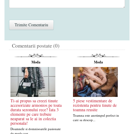
Comentarii postate (0)
Moda
Moda
Ti-ai propus sa creezi tinute
5 piese vestimentare de
accesorizate armonios pe toata
rezistenta pentru tinute de
durata sezonului rece? Iata 3
toamna reusite
elemente pe care trebuie
Toamna este anotimpul perfect in
neaparat sa le ai in colectia
care sa descop...
personala!
Doamnele si domnisoarele pasionate
de moda vor ...