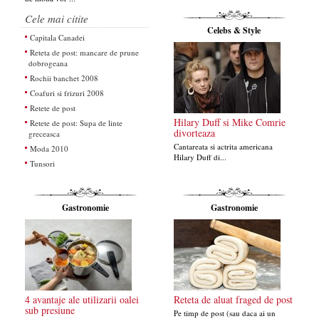
Cele mai citite
Celebs & Style
Capitala Canadei
Reteta de post: mancare de prune
dobrogeana
Rochii banchet 2008
Coafuri si frizuri 2008
Retete de post
Hilary Duff si Mike Comrie
Retete de post: Supa de linte
divorteaza
greceasca
Cantareata si actrita americana
Moda 2010
Hilary Duff di...
Tunsori
Gastronomie
Gastronomie
4 avantaje ale utilizarii oalei
Reteta de aluat fraged de post
sub presiune
Pe timp de post (sau daca ai un