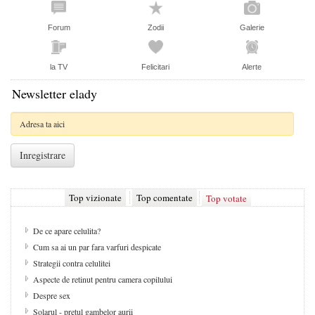
Forum
Zodii
Galerie
la TV
Felicitari
Alerte
Newsletter elady
Top vizionate
Top comentate
Top votate
De ce apare celulita?
Cum sa ai un par fara varfuri despicate
Strategii contra celulitei
Aspecte de retinut pentru camera copilului
Despre sex
Solarul - pretul gambelor aurii