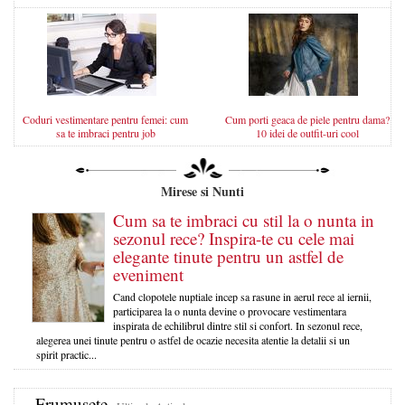
Coduri vestimentare pentru femei: cum
Cum porti geaca de piele pentru dama?
sa te imbraci pentru job
10 idei de outfit-uri cool
Mirese si Nunti
Cum sa te imbraci cu stil la o nunta in
sezonul rece? Inspira-te cu cele mai
elegante tinute pentru un astfel de
eveniment
Cand clopotele nuptiale incep sa rasune in aerul rece al iernii,
participarea la o nunta devine o provocare vestimentara
inspirata de echilibrul dintre stil si confort. In sezonul rece,
alegerea unei tinute pentru o astfel de ocazie necesita atentie la detalii si un
spirit practic...
Frumusete