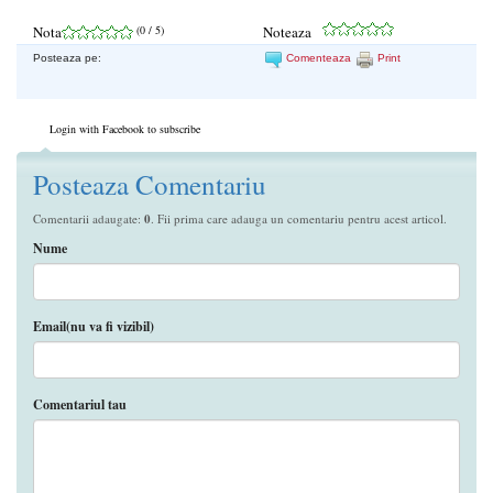
Nota
(
0
/ 5)
Noteaza
Posteaza pe:
Comenteaza
Print
Login with Facebook to subscribe
Posteaza Comentariu
Comentarii adaugate:
0
. Fii prima care adauga un comentariu pentru acest articol.
Nume
Email(nu va fi vizibil)
Comentariul tau