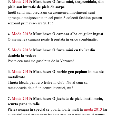
3.
Moda 2013
: Must have: O fusta mini, trapezoidala, din
piele sau imitatie de piele de sarpe
Inutil sa iti mai precizam ca asemenea imprimeuri sunt
aproape omniprezente in cel putin 8 colectii fashion pentru
sezonul primava-vara 2013!
Moda 2013
: Must have: O camasa alba cu guler ingust
4.
O asemenea camasa poate fi purtata in orice combinatie.
5.
Moda 2013
: Must have: O fusta mini cu tiv lat din
dantela la vedere
Poate cea mai sic gaselnita de la Versace!
Moda 2013
: Must have: O rochie gen peplum in nuante
6.
metalizate
Tinuta ideala pentru o iesire in club. Nu ai cum sa
rateziocazia de a fi in centrulatentiei, nu?
7.
Moda 2013
: Must have: O jacheta de piele in stil moto,
scurta pana in talie
Pielea neagra in special se poarta foarte mult in
moda 2013
iar
avantajul unei asemenea jachete este ca o poti purta si pentru