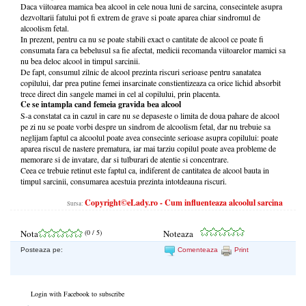
Daca viitoarea mamica bea alcool in cele noua luni de sarcina, consecintele asupra
dezvoltarii fatului pot fi extrem de grave si poate aparea chiar sindromul de
alcoolism fetal.
In prezent, pentru ca nu se poate stabili exact o cantitate de alcool ce poate fi
consumata fara ca bebelusul sa fie afectat, medicii recomanda viitoarelor mamici sa
nu bea deloc alcool in timpul sarcinii.
De fapt, consumul zilnic de alcool prezinta riscuri serioase pentru sanatatea
copilului, dar prea putine femei insarcinate constientizeaza ca orice lichid absorbit
trece direct din sangele mamei in cel al copilului, prin placenta.
Ce se intampla cand femeia gravida bea alcool
S-a constatat ca in cazul in care nu se depaseste o limita de doua pahare de alcool
pe zi nu se poate vorbi despre un sindrom de alcoolism fetal, dar nu trebuie sa
neglijam faptul ca alcoolul poate avea consecinte serioase asupra copilului: poate
aparea riscul de nastere prematura, iar mai tarziu copilul poate avea probleme de
memorare si de invatare, dar si tulburari de atentie si concentrare.
Ceea ce trebuie retinut este faptul ca, indiferent de cantitatea de alcool bauta in
timpul sarcinii, consumarea acestuia prezinta intotdeauna riscuri.
Copyright©eLady.ro - Cum influenteaza alcoolul sarcina
Sursa:
Nota
(
0
/ 5)
Noteaza
Posteaza pe:
Comenteaza
Print
Login with Facebook to subscribe