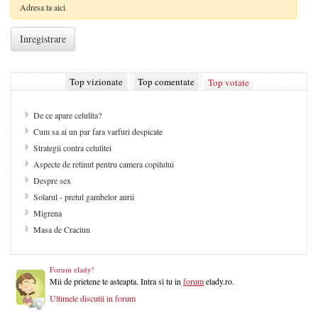
Top vizionate
Top comentate
Top votate
De ce apare celulita?
Cum sa ai un par fara varfuri despicate
Strategii contra celulitei
Aspecte de retinut pentru camera copilului
Despre sex
Solarul - pretul gambelor aurii
Migrena
Masa de Craciun
Forum elady!
Mii de prietene te asteapta. Intra si tu in
forum
elady.ro.
Ultimele discutii in forum