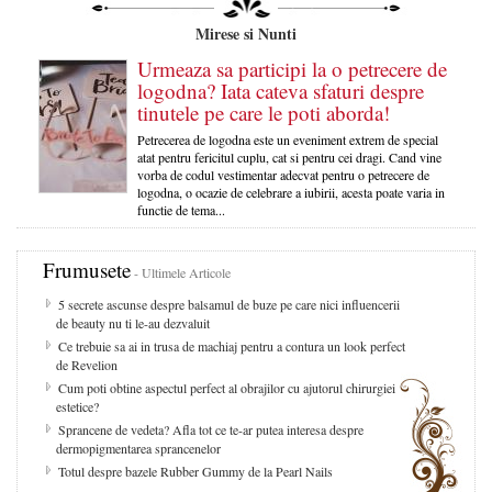
Mirese si Nunti
Urmeaza sa participi la o petrecere de
logodna? Iata cateva sfaturi despre
tinutele pe care le poti aborda!
Petrecerea de logodna este un eveniment extrem de special
atat pentru fericitul cuplu, cat si pentru cei dragi. Cand vine
vorba de codul vestimentar adecvat pentru o petrecere de
logodna, o ocazie de celebrare a iubirii, acesta poate varia in
functie de tema...
Frumusete
- Ultimele Articole
5 secrete ascunse despre balsamul de buze pe care nici influencerii
de beauty nu ti le-au dezvaluit
Ce trebuie sa ai in trusa de machiaj pentru a contura un look perfect
de Revelion
Cum poti obtine aspectul perfect al obrajilor cu ajutorul chirurgiei
estetice?
Sprancene de vedeta? Afla tot ce te-ar putea interesa despre
dermopigmentarea sprancenelor
Totul despre bazele Rubber Gummy de la Pearl Nails