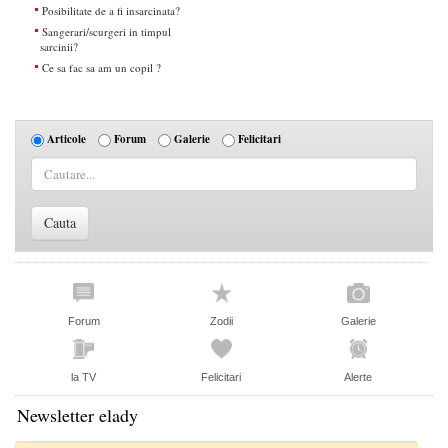
Posibilitate de a fi insarcinata?
Sangerari/scurgeri in timpul
sarcinii?
Ce sa fac sa am un copil ?
Articole
Forum
Galerie
Felicitari
Forum
Zodii
Galerie
la TV
Felicitari
Alerte
Newsletter elady