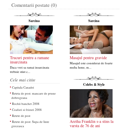
Comentarii postate (0)
Sarcina
Sarcina
Trucuri pentru a ramane
Masajul pentru gravide
insarcinata
Masajul este considerat de foarte
Daca vrei sa ramai insarcinata
multa lume, m...
trebuie stiut c...
Cele mai citite
Celebs & Style
Capitala Canadei
Reteta de post: mancare de prune
dobrogeana
Rochii banchet 2008
Coafuri si frizuri 2008
Retete de post
Aretha Franklin s-a stins la
Retete de post: Supa de linte
varsta de 76 de ani
greceasca