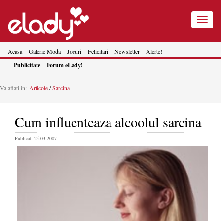
Toggle
navigatio
Acasa
Galerie Moda
Jocuri
Felicitari
Newsletter
Alerte!
Publicitate
Forum eLady!
Va aflati in:
Articole
/
Sarcina
Cum influenteaza alcoolul sarcina
Publicat: 25.03.2007