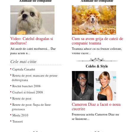
Animale de companie
Animale de companie
Video: Catelul dragalas si
Cum sa avem grija de cateii de
mofturos!
companie toamna
Ati auzit de catei mofturosi... Dar
Toamna aduce cu ea frunze colorate,
pana acum n...
vreme racor...
Cele mai citite
Celebs & Style
Capitala Canadei
Reteta de post: mancare de prune
dobrogeana
Rochii banchet 2008
Coafuri si frizuri 2008
Retete de post
Cameron Diaz a facut o noua
Retete de post: Supa de linte
cucerire
greceasca
Frumoasa actrita Cameron Diaz nu
Moda 2010
se linisteste...
Tunsori