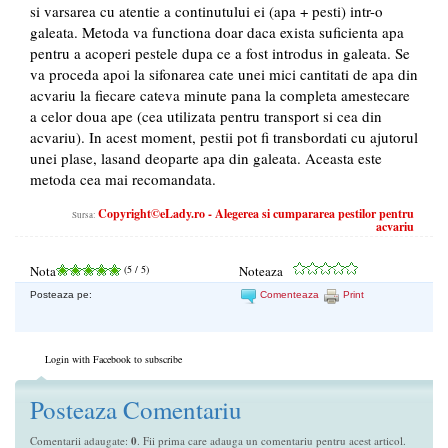
si varsarea cu atentie a continutului ei (apa + pesti) intr-o
galeata. Metoda va functiona doar daca exista suficienta apa
pentru a acoperi pestele dupa ce a fost introdus in galeata. Se
va proceda apoi la sifonarea cate unei mici cantitati de apa din
acvariu la fiecare cateva minute pana la completa amestecare
a celor doua ape (cea utilizata pentru transport si cea din
acvariu). In acest moment, pestii pot fi transbordati cu ajutorul
unei plase, lasand deoparte apa din galeata. Aceasta este
metoda cea mai recomandata.
Copyright©eLady.ro - Alegerea si cumpararea pestilor pentru
Sursa:
acvariu
Nota
(
5
/ 5)
Noteaza
Posteaza pe:
Comenteaza
Print
Login with Facebook to subscribe
Posteaza Comentariu
Comentarii adaugate:
0
. Fii prima care adauga un comentariu pentru acest articol.