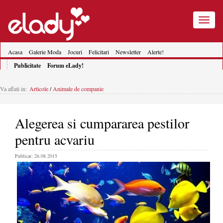
Toggle
navigatio
Acasa
Galerie Moda
Jocuri
Felicitari
Newsletter
Alerte!
Publicitate
Forum eLady!
Va aflati in:
Articole
/
Animale de companie
Alegerea si cumpararea pestilor
pentru acvariu
Publicat: 26.08.2015