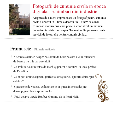
Fotografii de cununie civila in epoca
digitala - schimbari din industrie
Alegerea de a lucra impreuna cu un fotograf pentru cununia
civila a devenit in ultimele decenii unul dintre cele mai
frumoase moduri prin care poate fi imortalizat un moment
important in viata unui cuplu. Tot mai multe persoane cauta
servicii de fotografie pentru cununia civila...
Frumusete
- Ultimele Articole
5 secrete ascunse despre balsamul de buze pe care nici influencerii
de beauty nu ti le-au dezvaluit
Ce trebuie sa ai in trusa de machiaj pentru a contura un look perfect
de Revelion
Cum poti obtine aspectul perfect al obrajilor cu ajutorul chirurgiei
estetice?
Sprancene de vedeta? Afla tot ce te-ar putea interesa despre
dermopigmentarea sprancenelor
Totul despre bazele Rubber Gummy de la Pearl Nails