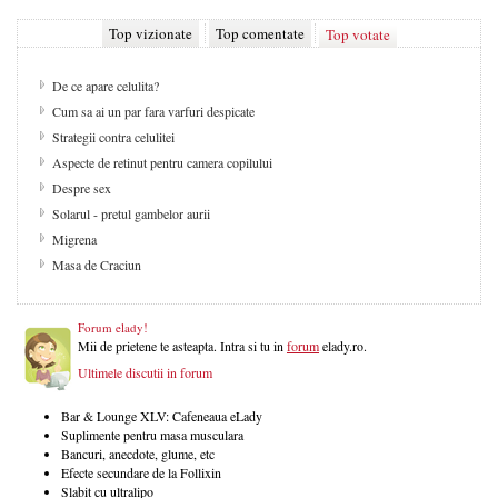
Top vizionate
Top comentate
Top votate
De ce apare celulita?
Cum sa ai un par fara varfuri despicate
Strategii contra celulitei
Aspecte de retinut pentru camera copilului
Despre sex
Solarul - pretul gambelor aurii
Migrena
Masa de Craciun
Forum elady!
Mii de prietene te asteapta. Intra si tu in
forum
elady.ro.
Ultimele discutii in forum
Bar & Lounge XLV: Cafeneaua eLady
Suplimente pentru masa musculara
Bancuri, anecdote, glume, etc
Efecte secundare de la Follixin
Slabit cu ultralipo