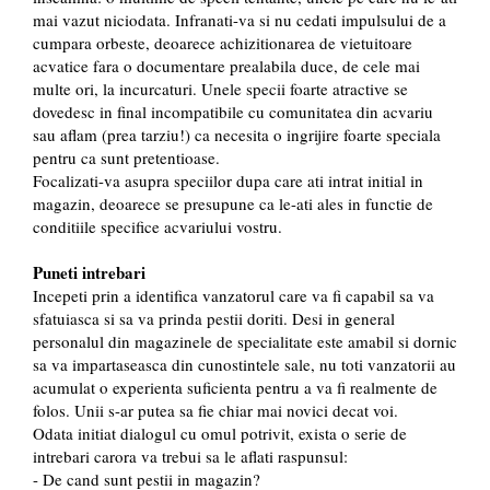
mai vazut niciodata. Infranati-va si nu cedati impulsului de a
cumpara orbeste, deoarece achizitionarea de vietuitoare
acvatice fara o documentare prealabila duce, de cele mai
multe ori, la incurcaturi. Unele specii foarte atractive se
dovedesc in final incompatibile cu comunitatea din acvariu
sau aflam (prea tarziu!) ca necesita o ingrijire foarte speciala
pentru ca sunt pretentioase.
Focalizati-va asupra speciilor dupa care ati intrat initial in
magazin, deoarece se presupune ca le-ati ales in functie de
conditiile specifice acvariului vostru.
Puneti intrebari
Incepeti prin a identifica vanzatorul care va fi capabil sa va
sfatuiasca si sa va prinda pestii doriti. Desi in general
personalul din magazinele de specialitate este amabil si dornic
sa va impartaseasca din cunostintele sale, nu toti vanzatorii au
acumulat o experienta suficienta pentru a va fi realmente de
folos. Unii s-ar putea sa fie chiar mai novici decat voi.
Odata initiat dialogul cu omul potrivit, exista o serie de
intrebari carora va trebui sa le aflati raspunsul:
- De cand sunt pestii in magazin?