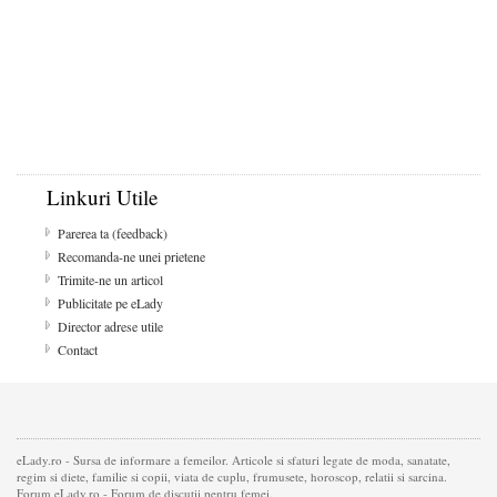
Linkuri Utile
Parerea ta (feedback)
Recomanda-ne unei prietene
Trimite-ne un articol
Publicitate pe eLady
Director adrese utile
Contact
eLady.ro - Sursa de informare a femeilor. Articole si sfaturi legate de moda, sanatate,
regim si diete, familie si copii, viata de cuplu, frumusete, horoscop, relatii si sarcina.
Forum eLady.ro - Forum de discutii pentru femei.