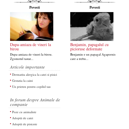
Povesti
Povesti
Dupa-amiaza de vineri la
Benjamin, papagalul cu
birou
picioruse deformate
Dupa-amiaza de vineri la birou.
Benjamin e un papagal Agapornis
Zgomotul tastat...
care a trebu...
Articole importante
Dermatita alergica la catei si pisici
Gestatia la caini
Un prieten pentru copilul tau
In forum despre Animale de
companie
Poze cu animalute
Adoptii de catei
Adoptii de pisicute