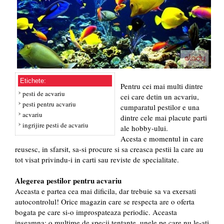
Etichete:
Pentru cei mai multi dintre
pesti de acvariu
cei care detin un acvariu,
pesti pentru acvariu
cumparatul pestilor e una
acvariu
dintre cele mai placute parti
ingrijire pesti de acvariu
ale hobby-ului.
Acesta e momentul in care
reusesc, in sfarsit, sa-si procure si sa creasca pestii la care au
tot visat privindu-i in carti sau reviste de specialitate.
Alegerea pestilor pentru acvariu
Aceasta e partea cea mai dificila, dar trebuie sa va exersati
autocontrolul! Orice magazin care se respecta are o oferta
bogata pe care si-o improspateaza periodic. Aceasta
inseamna: o multime de specii tentante, unele pe care nu le-ati