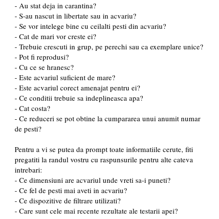
- Au stat deja in carantina?
- S-au nascut in libertate sau in acvariu?
- Se vor intelege bine cu ceilalti pesti din acvariu?
- Cat de mari vor creste ei?
- Trebuie crescuti in grup, pe perechi sau ca exemplare unice?
- Pot fi reprodusi?
- Cu ce se hranesc?
- Este acvariul suficient de mare?
- Este acvariul corect amenajat pentru ei?
- Ce conditii trebuie sa indeplineasca apa?
- Cat costa?
- Ce reduceri se pot obtine la cumpararea unui anumit numar
de pesti?
Pentru a vi se putea da prompt toate informatiile cerute, fiti
pregatiti la randul vostru cu raspunsurile pentru alte cateva
intrebari:
- Ce dimensiuni are acvariul unde vreti sa-i puneti?
- Ce fel de pesti mai aveti in acvariu?
- Ce dispozitive de filtrare utilizati?
- Care sunt cele mai recente rezultate ale testarii apei?