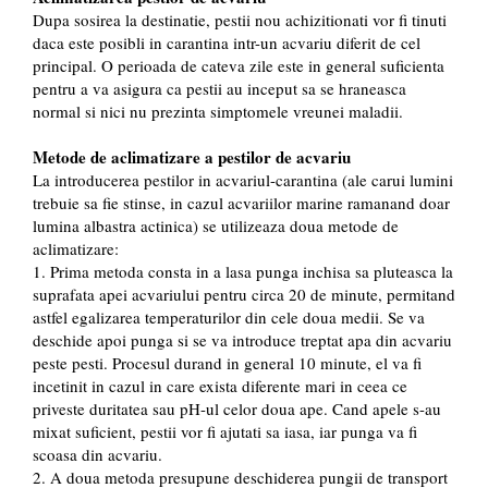
Dupa sosirea la destinatie, pestii nou achizitionati vor fi tinuti
daca este posibli in carantina intr-un acvariu diferit de cel
principal. O perioada de cateva zile este in general suficienta
pentru a va asigura ca pestii au inceput sa se hraneasca
normal si nici nu prezinta simptomele vreunei maladii.
Metode de aclimatizare a pestilor de acvariu
La introducerea pestilor in acvariul-carantina (ale carui lumini
trebuie sa fie stinse, in cazul acvariilor marine ramanand doar
lumina albastra actinica) se utilizeaza doua metode de
aclimatizare:
1. Prima metoda consta in a lasa punga inchisa sa pluteasca la
suprafata apei acvariului pentru circa 20 de minute, permitand
astfel egalizarea temperaturilor din cele doua medii. Se va
deschide apoi punga si se va introduce treptat apa din acvariu
peste pesti. Procesul durand in general 10 minute, el va fi
incetinit in cazul in care exista diferente mari in ceea ce
priveste duritatea sau pH-ul celor doua ape. Cand apele s-au
mixat suficient, pestii vor fi ajutati sa iasa, iar punga va fi
scoasa din acvariu.
2. A doua metoda presupune deschiderea pungii de transport