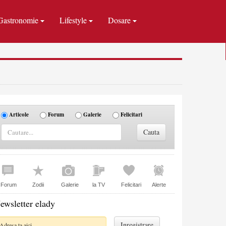
Gastronomie
Lifestyle
Dosare
Articole
Forum
Galerie
Felicitari
Forum
Zodii
Galerie
la TV
Felicitari
Alerte
ewsletter elady