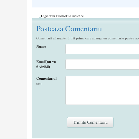
Login with Facebook to subscribe
Posteaza Comentariu
Comentarii adaugate:
0
. Fii prima care adauga un comentariu pentru aces
Nume
Email(nu va
fi vizibil)
Comentariul
tau