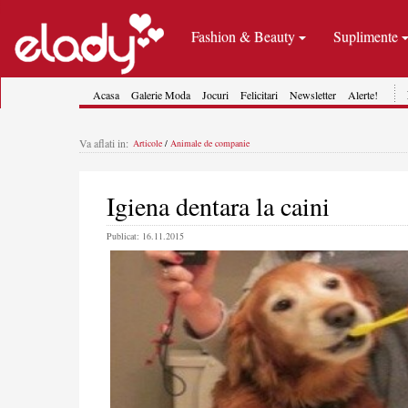
Fashion & Beauty
Suplimente
Acasa
Galerie Moda
Jocuri
Felicitari
Newsletter
Alerte!
Va aflati in:
Articole
/
Animale de companie
Igiena dentara la caini
Publicat: 16.11.2015