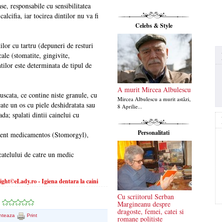
se, responsabile cu sensibilitatea
alcifia, iar tocirea dintilor nu va fi
Celebs & Style
ilor cu tartru (depuneri de resturi
ale (stomatite, gingivite,
tilor este determinata de tipul de
A murit Mircea Albulescu
uscata, ce contine niste granule, cu
Mircea Albulescu a murit astăzi,
cate un os cu piele deshidratata sau
8 Aprilie...
ada; spalati dintii cainelui cu
Personalitati
ament medicamentos (Stomorgyl),
catelului de catre un medic
ght©eLady.ro - Igiena dentara la caini
Cu scriitorul Serban
Margineanu despre
dragoste, femei, catei si
nteaza
Print
romane politiste