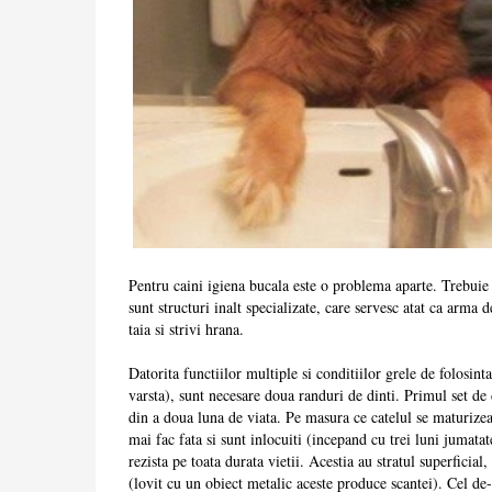
Pentru caini igiena bucala este o problema aparte. Trebuie 
sunt structuri inalt specializate, care servesc atat ca arma d
taia si strivi hrana.
Datorita functiilor multiple si conditiilor grele de folosint
varsta), sunt necesare doua randuri de dinti. Primul set de 
din a doua luna de viata. Pe masura ce catelul se maturizeaz
mai fac fata si sunt inlocuiti (incepand cu trei luni jumata
rezista pe toata durata vietii. Acestia au stratul superficial
(lovit cu un obiect metalic aceste produce scantei). Cel de-al