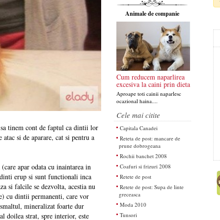
Animale de companie
Cum reducem naparlirea
excesiva la caini prin dieta
Aproape toti cainii naparlesc
ocazional haina....
Cele mai citite
sa tinem cont de faptul ca dintii lor
Capitala Canadei
e atac si de aparare, cat si pentru a
Reteta de post: mancare de
prune dobrogeana
Rochii banchet 2008
a (care apar odata cu inaintarea in
Coafuri si frizuri 2008
dinti erup si sunt functionali inca
Retete de post
a si falcile se dezvolta, acestia nu
Retete de post: Supa de linte
greceasca
te) cu dintii permanenti, care vor
Moda 2010
, smaltul, mineralizat foarte dur
Tunsori
 doilea strat, spre interior, este