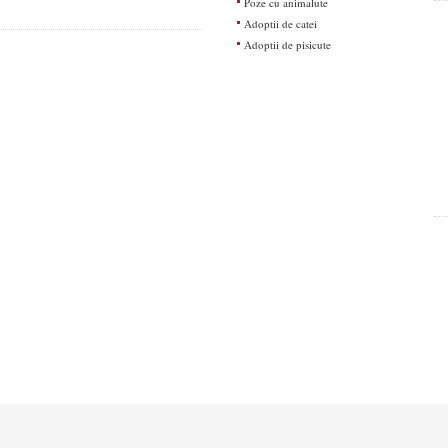
Poze cu animalute
Adoptii de catei
Adoptii de pisicute