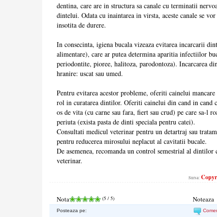
dentina, care are in structura sa canale cu terminatii nervoa
dintelui. Odata cu inaintarea in virsta, aceste canale se vor c
insotita de durere.
In consecinta, igiena bucala vizeaza evitarea incarcarii dint
alimentare), care ar putea determina aparitia infectiilor buc
periodontite, pioree, halitoza, parodontoza). Incarcarea din
hranire: uscat sau umed.
Pentru evitarea acestor probleme, oferiti cainelui mancare 
rol in curatarea dintilor. Oferiti cainelui din cand in cand 
os de vita (cu carne sau fara, fiert sau crud) pe care sa-l ro
periuta (exista pasta de dinti speciala pentru catei).
Consultati medicul veterinar pentru un detartraj sau trat
pentru reducerea mirosului neplacut al cavitatii bucale.
De asemenea, recomanda un control semestrial al dintilor 
veterinar.
Copyri
Sursa:
Nota
(
5
/ 5)
Noteaza
Posteaza pe:
Come