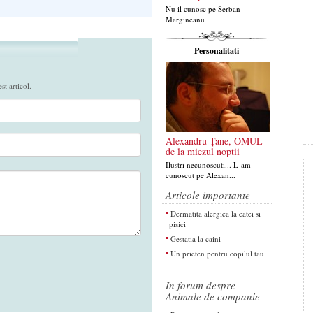
Nu il cunosc pe Serban
Margineanu ...
Personalitati
t articol.
Alexandru Țane, OMUL
de la miezul noptii
Ilustri necunoscuti... L-am
cunoscut pe Alexan...
Articole importante
Dermatita alergica la catei si
pisici
Gestatia la caini
Un prieten pentru copilul tau
In forum despre
Animale de companie