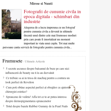
Mirese si Nunti
Fotografii de cununie civila in
epoca digitala - schimbari din
industrie
Alegerea de a lucra impreuna cu un fotograf
pentru cununia civila a devenit in ultimele
decenii unul dintre cele mai frumoase moduri
prin care poate fi imortalizat un moment
important in viata unui cuplu. Tot mai multe
persoane cauta servicii de fotografie pentru cununia civila...
Frumusete
- Ultimele Articole
5 secrete ascunse despre balsamul de buze pe care nici
influencerii de beauty nu ti le-au dezvaluit
Ce trebuie sa ai in trusa de machiaj pentru a contura un
look perfect de Revelion
Cum poti obtine aspectul perfect al obrajilor cu ajutorul
chirurgiei estetice?
Sprancene de vedeta? Afla tot ce te-ar putea interesa
despre dermopigmentarea sprancenelor
Totul despre bazele Rubber Gummy de la Pearl Nails