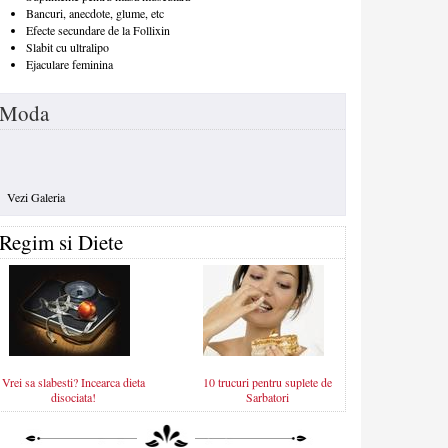
Bancuri, anecdote, glume, etc
Efecte secundare de la Follixin
Slabit cu ultralipo
Ejaculare feminina
Moda
Vezi Galeria
Regim si Diete
Vrei sa slabesti? Incearca dieta
10 trucuri pentru suplete de
disociata!
Sarbatori