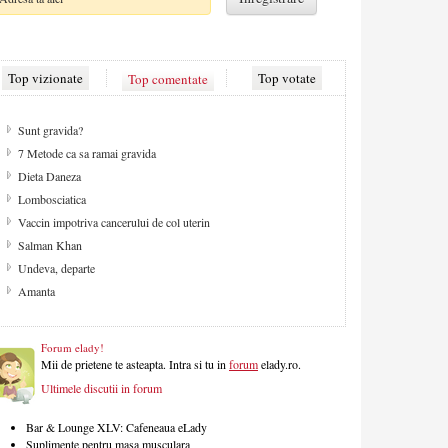
Top vizionate
Top comentate
Top votate
De ce apare celulita?
Cum sa ai un par fara varfuri despicate
Strategii contra celulitei
Aspecte de retinut pentru camera copilului
Despre sex
Solarul - pretul gambelor aurii
Migrena
Masa de Craciun
Forum elady!
Mii de prietene te asteapta. Intra si tu in
forum
elady.ro.
Ultimele discutii in forum
Bar & Lounge XLV: Cafeneaua eLady
Suplimente pentru masa musculara