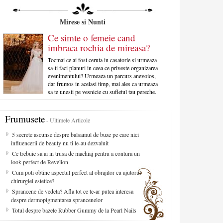
Mirese si Nunti
Ce simte o femeie cand
imbraca rochia de mireasa?
Tocmai ce ai fost ceruta in casatorie si urmeaza
sa-ti faci planuri in ceea ce priveste organizarea
evenimentului? Urmeaza un parcurs anevoios,
dar frumos in acelasi timp, mai ales ca urmeaza
sa te unesti pe vesnicie cu sufletul tau pereche.
Frumusete
- Ultimele Articole
5 secrete ascunse despre balsamul de buze pe care nici
influencerii de beauty nu ti le-au dezvaluit
Ce trebuie sa ai in trusa de machiaj pentru a contura un
look perfect de Revelion
Cum poti obtine aspectul perfect al obrajilor cu ajutorul
chirurgiei estetice?
Sprancene de vedeta? Afla tot ce te-ar putea interesa
despre dermopigmentarea sprancenelor
Totul despre bazele Rubber Gummy de la Pearl Nails