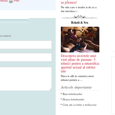
nteaza
Print
sa jeleasca!
Nu stiu care e treaba si de ce a
dat strechea i...
Relatii & Sex
t articol.
Descopera secretele unei
vieti pline de pasiune: 5
tehnici pentru a intensifica
apetitul sexual al iubitei
tale
Daca te afli in cautarea unor
tehnici pentru a ...
Articole importante
Baia bebelusului
Hrana bebelusului
Cum stii ca bebe e bolnavior