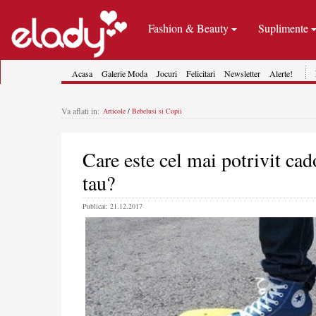
Fashion & Beauty
Suplimente
Acasa
Galerie Moda
Jocuri
Felicitari
Newsletter
Alerte!
Va aflati in:
Articole
/
Bebelusi si Copii
Care este cel mai potrivit cad
tau?
Publicat: 21.12.2017