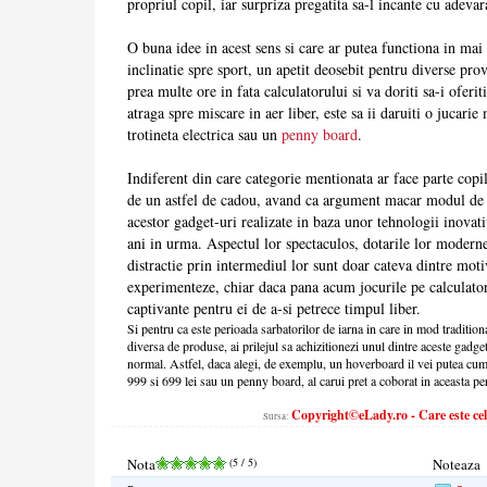
propriul copil, iar surpriza pregatita sa-l incante cu adevar
O buna idee in acest sens si care ar putea functiona in mai 
inclinatie spre sport, un apetit deosebit pentru diverse pro
prea multe ore in fata calculatorului si va doriti sa-i oferit
atraga spre miscare in aer liber, este sa ii daruiti o juca
trotineta electrica sau un
penny board
.
Indiferent din care categorie mentionata ar face parte copil
de un astfel de cadou, avand ca argument macar modul de p
acestor gadget-uri realizate in baza unor tehnologii inovat
ani in urma. Aspectul lor spectaculos, dotarile lor moderne 
distractie prin intermediul lor sunt doar cateva dintre moti
experimenteze, chiar daca pana acum jocurile pe calculato
captivante pentru ei de a-si petrece timpul liber.
Si pentru ca este perioada sarbatorilor de iarna in care in mod tradition
diversa de produse, ai prilejul sa achizitionezi unul dintre aceste gadg
normal. Astfel, daca alegi, de exemplu, un hoverboard il vei putea cump
999 si 699 lei sau un penny board, al carui pret a coborat in aceasta per
Copyright©eLady.ro - Care este cel
Sursa:
Nota
(
5
/ 5)
Noteaza