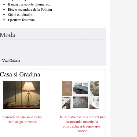
Bancuri, anecdote, glume, etc
Efecte secundare de la Follixin
Slabit cu ultralipo
Ejaculare feminina
Moda
Vezi Galeria
Casa si Gradina
3 greseli pe care sa le evitati
De ce piatra naturala este cel mai
cand alegeti o veioza
recomandat material la
constructia si la renovarea
caselor