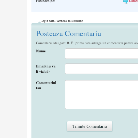
Posteaza pe:
Come
Login with Facebook to subscribe
Posteaza Comentariu
Comentarii adaugate:
0
. Fii prima care adauga un comentariu pentru aces
Nume
Email(nu va
fi vizibil)
Comentariul
tau