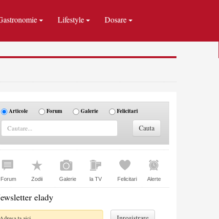
Gastronomie
Lifestyle
Dosare
Articole
Forum
Galerie
Felicitari
Forum
Zodii
Galerie
la TV
Felicitari
Alerte
ewsletter elady