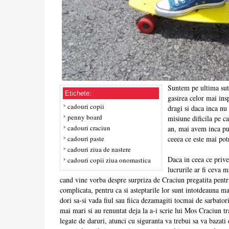
Suntem pe ultima suta
Etichete:
gasirea celor mai ins
cadouri copii
dragi si daca inca nu
penny board
misiune dificila pe ca
cadouri craciun
an, mai avem inca pu
cadouri paste
ceeea ce este mai pot
cadouri ziua de nastere
Daca in ceea ce prive
cadouri copii ziua onomastica
lucrurile ar fi ceva m
cand vine vorba despre surpriza de Craciun pregatita pentru
complicata, pentru ca si asteptarile lor sunt intotdeauna ma
dori sa-si vada fiul sau fiica dezamagiti tocmai de sarbator
mai mari si au renuntat deja la a-i scrie lui Mos Craciun tr
legate de daruri, atunci cu siguranta va trebui sa va bazati