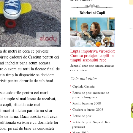
Bebelusi si Copii
Lupta impotriva virozelor:
 de metri in ceea ce priveste
Cum sa protejezi copiii in
pirate cadouri de Craciun pentru cei
timpul sezonului rece
 ati incheiat pana acum aceasta
Sezonul rece este adesea asociat
re o avem cu totii la fiecare final de
cu o crestere ...
tin timp la dispozitie sa decidem
Cele mai citite
rivit pentru darurile de sub brad.
Capitala Canadei
ste cadourile pentru cei mari
Reteta de post: mancare de
prune dobrogeana
ai simple si mai lesne de rezolvat,
Rochii banchet 2008
 copii, situatia este mai
Coafuri si frizuri 2008
i mari si niciun parinte nu si-ar
Retete de post
ile de iarna. Daca acestia sunt ceva
aditionala scrisoare cu dorintele lor
Retete de post: Supa de linte
greceasca
 doar pe cat de bine va cunoasteti
Moda 2010