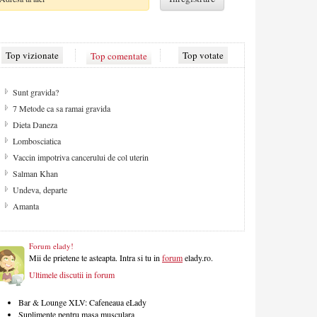
Top vizionate
Top comentate
Top votate
De ce apare celulita?
Cum sa ai un par fara varfuri despicate
Strategii contra celulitei
Aspecte de retinut pentru camera copilului
Despre sex
Solarul - pretul gambelor aurii
Migrena
Masa de Craciun
Forum elady!
Mii de prietene te asteapta. Intra si tu in
forum
elady.ro.
Ultimele discutii in forum
Bar & Lounge XLV: Cafeneaua eLady
Suplimente pentru masa musculara