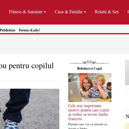
Fitness & Sanatate
Casa & Familie
Relatii & Sex
Publicitate
Forum eLady!
ou pentru copilul
Bebelusi si Copii
Cele mai importante
motive pentru care copiii
ar trebui sa invete limba
N
franceza
Parintii care vor ca micutii sa
invete o limba ...