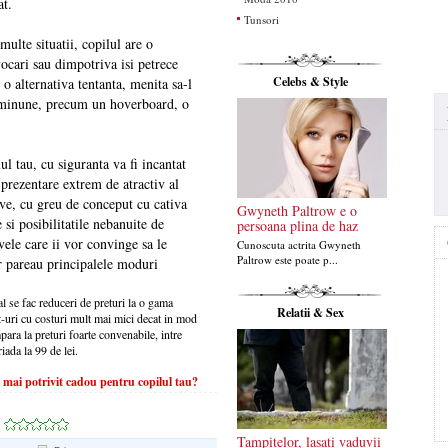
at.
Tunsori
multe situatii, copilul are o
vocari sau dimpotriva isi petrece
Celebs & Style
i o alternativa tentanta, menita sa-l
rie minune, precum un hoverboard, o
ul tau, cu siguranta va fi incantat
rezentare extrem de atractiv al
ive, cu greu de conceput cu cativa
Gwyneth Paltrow e o
si posibilitatile nebanuite de
persoana plina de haz
vele care ii vor convinge sa le
Cunoscuta actrita Gwyneth
Paltrow este poate p...
r pareau principalele moduri
al se fac reduceri de preturi la o gama
Relatii & Sex
et-uri cu costuri mult mai mici decat in mod
ara la preturi foarte convenabile, intre
iada la 99 de lei.
 mai potrivit cadou pentru copilul tau?
Tampitelor, lasati vaduvii