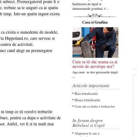
st subiect. Premergatorul poate fi o
Indiferent de tipul si
, trebuie sa te asiguri ca ai spatiu
dimensiunile gradinii, f...
t timp. Intr-un spatiu ingust exista
Casa si Gradina
u ca exista o sumedenie de modele,
la Hippoland.ro, care servesc si
centru de activitati.
tunci cand alegi un premergator
Cum sa iti dai seama ca ai
nevoie de anvelope noi?
Așa cum te dor picioarele după
...
Articole importante
Baia bebelusului
Hrana bebelusului
Cum stii ca bebe e bolnavior
 in timp ce iti rezolvi treburile
mbare, pentru ca dupa o activitate de
In forum despre
or. Astfel, vei fi si tu mult mai
Bebelusi si Copii
Alaptarea la san a