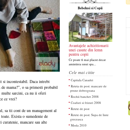
Bebelusi si Copii
Avantajele achizitionarii
unei casute din lemn
pentru copii
Ce poate fi mai placut decat
amintirea unui spa...
Cele mai citite
Capitala Canadei
 si incontestabil. Daca intrebi
Reteta de post: mancare de
a de mama?”, o sa primesti probabil
prune dobrogeana
multe sarcini, ca nu ii oferi
Rochii banchet 2008
ce ce vrei?
Coafuri si frizuri 2008
Retete de post
mul, sa tii cont de un management al
Retete de post: Supa de linte
de toate. Exista o sumedenie de
greceasca
aci curatenie, mancare sau alte
Moda 2010