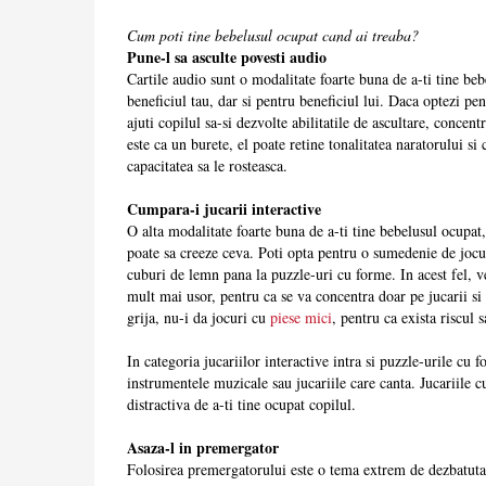
Cum poti tine bebelusul ocupat cand ai treaba?
Pune-l sa asculte povesti audio
Cartile audio sunt o modalitate foarte buna de a-ti tine be
beneficiul tau, dar si pentru beneficiul lui. Daca optezi pe
ajuti copilul sa-si dezvolte abilitatile de ascultare, concent
este ca un burete, el poate retine tonalitatea naratorului si
capacitatea sa le rosteasca.
Cumpara-i jucarii interactive
O alta modalitate foarte buna de a-ti tine bebelusul ocupat,
poate sa creeze ceva. Poti opta pentru o sumedenie de jocuri
cuburi de lemn pana la puzzle-uri cu forme. In acest fel, ve
mult mai usor, pentru ca se va concentra doar pe jucarii si a
grija, nu-i da jocuri cu
piese mici
, pentru ca exista riscul s
In categoria jucariilor interactive intra si puzzle-urile cu
instrumentele muzicale sau jucariile care canta. Jucariile c
distractiva de a-ti tine ocupat copilul.
Asaza-l in premergator
Folosirea premergatorului este o tema extrem de dezbatuta