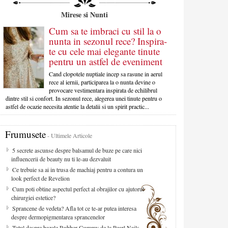
Mirese si Nunti
Cum sa te imbraci cu stil la o
nunta in sezonul rece? Inspira-
te cu cele mai elegante tinute
pentru un astfel de eveniment
Cand clopotele nuptiale incep sa rasune in aerul
rece al iernii, participarea la o nunta devine o
provocare vestimentara inspirata de echilibrul
dintre stil si confort. In sezonul rece, alegerea unei tinute pentru o
astfel de ocazie necesita atentie la detalii si un spirit practic...
Frumusete
- Ultimele Articole
5 secrete ascunse despre balsamul de buze pe care nici
influencerii de beauty nu ti le-au dezvaluit
Ce trebuie sa ai in trusa de machiaj pentru a contura un
look perfect de Revelion
Cum poti obtine aspectul perfect al obrajilor cu ajutorul
chirurgiei estetice?
Sprancene de vedeta? Afla tot ce te-ar putea interesa
despre dermopigmentarea sprancenelor
Totul despre bazele Rubber Gummy de la Pearl Nails