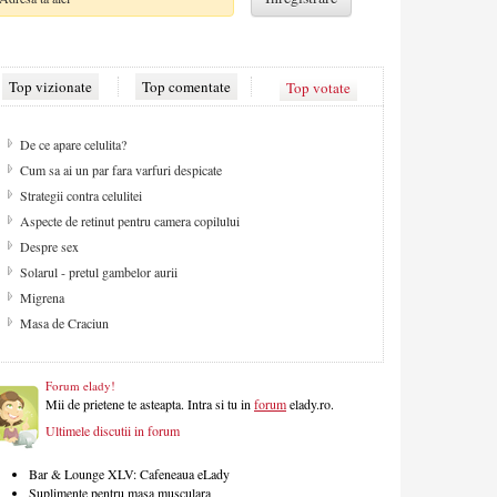
Top vizionate
Top comentate
Top votate
De ce apare celulita?
Cum sa ai un par fara varfuri despicate
Strategii contra celulitei
Aspecte de retinut pentru camera copilului
Despre sex
Solarul - pretul gambelor aurii
Migrena
Masa de Craciun
Forum elady!
Mii de prietene te asteapta. Intra si tu in
forum
elady.ro.
Ultimele discutii in forum
Bar & Lounge XLV: Cafeneaua eLady
Suplimente pentru masa musculara