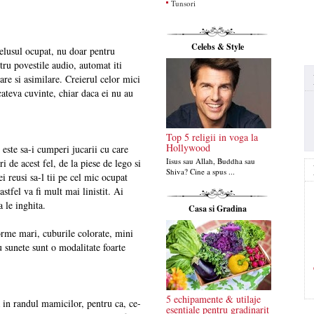
Tunsori
Celebs & Style
belusul ocupat, nu doar pentru
ntru povestile audio, automat iti
rare si asimilare. Creierul celor mici
 cateva cuvinte, chiar daca ei nu au
Top 5 religii in voga la
Hollywood
 este sa-i cumperi jucarii cu care
Iisus sau Allah, Buddha sau
 de acest fel, de la piese de lego si
Shiva? Cine a spus ...
i reusi sa-l tii pe cel mic ocupat
stfel va fi mult mai linistit. Ai
a le inghita.
Casa si Gradina
 forme mari, cuburile colorate, mini
u sunete sunt o modalitate foarte
5 echipamente & utilaje
 in randul mamicilor, pentru ca, ce-
esentiale pentru gradinarit