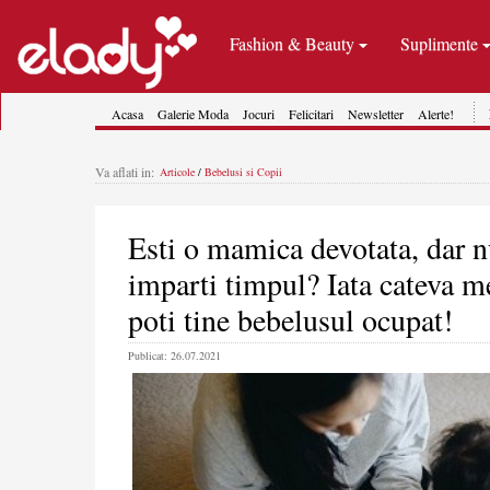
Fashion & Beauty
Suplimente
Acasa
Galerie Moda
Jocuri
Felicitari
Newsletter
Alerte!
Va aflati in:
Articole
/
Bebelusi si Copii
Esti o mamica devotata, dar nu
imparti timpul? Iata cateva me
poti tine bebelusul ocupat!
Publicat: 26.07.2021