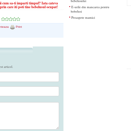
bebelusului
i cum sa-ti imparti timpul? Iata cateva
rin care iti poti tine bebelusul ocupat!
E-urile din mancarea pentru
bebelusi
Proaspete mamici
nteaza
Print
t articol.