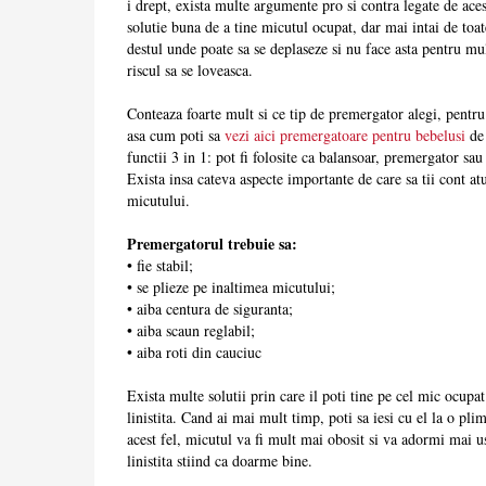
i drept, exista multe argumente pro si contra legate de ace
solutie buna de a tine micutul ocupat, dar mai intai de toate
destul unde poate sa se deplaseze si nu face asta pentru mul
riscul sa se loveasca.
Conteaza foarte mult si ce tip de premergator alegi, pentr
asa cum poti sa
vezi aici premergatoare pentru bebelusi
de 
functii 3 in 1: pot fi folosite ca balansoar, premergator sau 
Exista insa cateva aspecte importante de care sa tii cont a
micutului.
Premergatorul trebuie sa:
•
fie stabil;
•
se plieze pe inaltimea micutului;
•
aiba centura de siguranta;
•
aiba scaun reglabil;
•
aiba roti din cauciuc
Exista multe solutii prin care il poti tine pe cel mic ocupat
linistita. Cand ai mai mult timp, poti sa iesi cu el la o pli
acest fel, micutul va fi mult mai obosit si va adormi mai us
linistita stiind ca doarme bine.