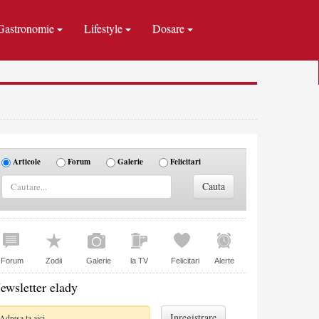
Gastronomie
Lifestyle
Dosare
Articole
Forum
Galerie
Felicitari
Forum
Zodii
Galerie
la TV
Felicitari
Alerte
ewsletter elady