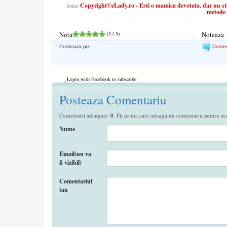
Copyright©eLady.ro - Esti o mamica devotata, dar nu sti
Sursa:
metode p
Nota
(
5
/ 5)
Noteaza
Posteaza pe:
Come
Login with Facebook to subscribe
Posteaza Comentariu
Comentarii adaugate:
0
. Fii prima care adauga un comentariu pentru aces
Nume
Email(nu va
fi vizibil)
Comentariul
tau