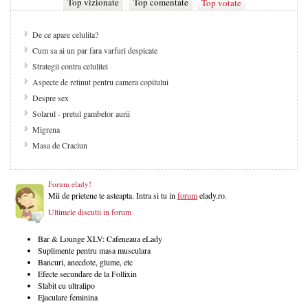
Top vizionate
Top comentate
Top votate
De ce apare celulita?
Cum sa ai un par fara varfuri despicate
Strategii contra celulitei
Aspecte de retinut pentru camera copilului
Despre sex
Solarul - pretul gambelor aurii
Migrena
Masa de Craciun
Forum elady!
Mii de prietene te asteapta. Intra si tu in
forum
elady.ro.
Ultimele discutii in forum
Bar & Lounge XLV: Cafeneaua eLady
Suplimente pentru masa musculara
Bancuri, anecdote, glume, etc
Efecte secundare de la Follixin
Slabit cu ultralipo
Ejaculare feminina