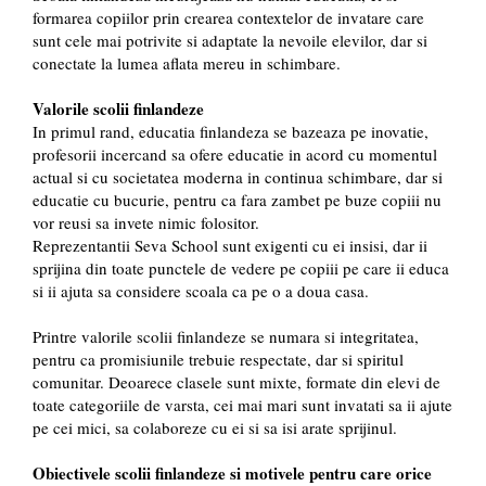
formarea copiilor prin crearea contextelor de invatare care
sunt cele mai potrivite si adaptate la nevoile elevilor, dar si
conectate la lumea aflata mereu in schimbare.
Valorile scolii finlandeze
In primul rand, educatia finlandeza se bazeaza pe inovatie,
profesorii incercand sa ofere educatie in acord cu momentul
actual si cu societatea moderna in continua schimbare, dar si
educatie cu bucurie, pentru ca fara zambet pe buze copiii nu
vor reusi sa invete nimic folositor.
Reprezentantii Seva School sunt exigenti cu ei insisi, dar ii
sprijina din toate punctele de vedere pe copiii pe care ii educa
si ii ajuta sa considere scoala ca pe o a doua casa.
Printre valorile scolii finlandeze se numara si integritatea,
pentru ca promisiunile trebuie respectate, dar si spiritul
comunitar. Deoarece clasele sunt mixte, formate din elevi de
toate categoriile de varsta, cei mai mari sunt invatati sa ii ajute
pe cei mici, sa colaboreze cu ei si sa isi arate sprijinul.
Obiectivele scolii finlandeze si motivele pentru care orice