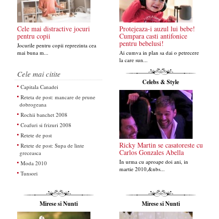
Cele mai distractive jocuri
Protejeaza-i auzul lui bebe!
pentru copii
Cumpara casti antifonice
pentru bebelusi!
Jocurile pentru copii reprezinta cea
mai buna m...
Ai cumva in plan sa dai o petrecere
la care sun...
Cele mai citite
Celebs & Style
Capitala Canadei
Reteta de post: mancare de prune
dobrogeana
Rochii banchet 2008
Coafuri si frizuri 2008
Retete de post
Ricky Martin se casatoreste cu
Retete de post: Supa de linte
Carlos Gonzales Abella
greceasca
In urma cu aproape doi ani, in
Moda 2010
martie 2010,&nbs...
Tunsori
Mirese si Nunti
Mirese si Nunti