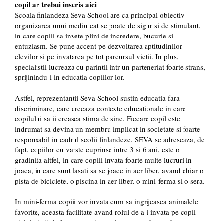
copil ar trebui inscris aici
Scoala finlandeza Seva School are ca principal obiectiv
organizarea unui mediu cat se poate de sigur si de stimulant,
in care copiii sa invete plini de incredere, bucurie si
entuziasm. Se pune accent pe dezvoltarea aptitudinilor
elevilor si pe invatarea pe tot parcursul vietii. In plus,
specialistii lucreaza cu parintii intr-un parteneriat foarte strans,
sprijinindu-i in educatia copiilor lor.
Astfel, reprezentantii Seva School sustin educatia fara
discriminare, care creeaza contexte educationale in care
copilului sa ii creasca stima de sine. Fiecare copil este
indrumat sa devina un membru implicat in societate si foarte
responsabil in cadrul scolii finlandeze. SEVA se adreseaza, de
fapt, copiilor cu varste cuprinse intre 3 si 6 ani, este o
gradinita altfel, in care copiii invata foarte multe lucruri in
joaca, in care sunt lasati sa se joace in aer liber, avand chiar o
pista de biciclete, o piscina in aer liber, o mini-ferma si o sera.
In mini-ferma copiii vor invata cum sa ingrijeasca animalele
favorite, aceasta facilitate avand rolul de a-i invata pe copii