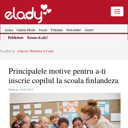
Toggle
navigatio
Acasa
Galerie Moda
Jocuri
Felicitari
Newsletter
Alerte!
Publicitate
Forum eLady!
Va aflati in:
Articole
/
Bebelusi si Copii
Principalele motive pentru a-ti
inscrie copilul la scoala finlandeza
Publicat: 24.09.2019