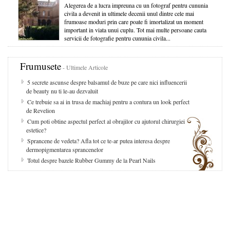
Alegerea de a lucra impreuna cu un fotograf pentru cununia
civila a devenit in ultimele decenii unul dintre cele mai
frumoase moduri prin care poate fi imortalizat un moment
important in viata unui cuplu. Tot mai multe persoane cauta
servicii de fotografie pentru cununia civila...
Frumusete
- Ultimele Articole
5 secrete ascunse despre balsamul de buze pe care nici influencerii
de beauty nu ti le-au dezvaluit
Ce trebuie sa ai in trusa de machiaj pentru a contura un look perfect
de Revelion
Cum poti obtine aspectul perfect al obrajilor cu ajutorul chirurgiei
estetice?
Sprancene de vedeta? Afla tot ce te-ar putea interesa despre
dermopigmentarea sprancenelor
Totul despre bazele Rubber Gummy de la Pearl Nails