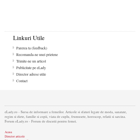
Linkuri Utile
Parerea ta (feedback)
Recomanda-ne unei prietene
Trimite-ne un articol
Publicitate pe eLady
Director adrese utile
Contact
eLady.ro - Sursa de informare a femeilor. Articole si sfaturi legate de moda, sanatate,
regim si diete, familie si copii, viata de cuplu, frumusete, horoscop, relatii si sarcina.
Forum eLady.ro - Forum de discutii pentru femei.
Acasa
Director articole