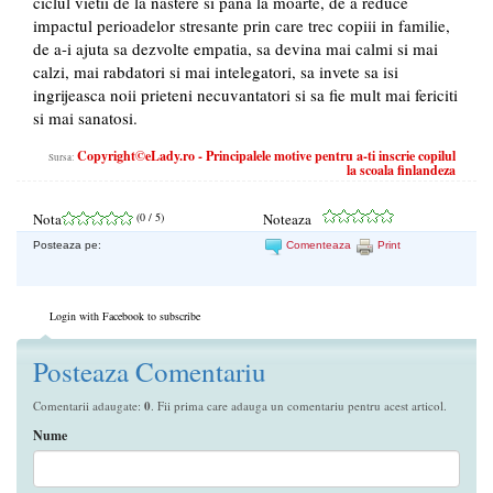
ciclul vietii de la nastere si pana la moarte, de a reduce
impactul perioadelor stresante prin care trec copiii in familie,
de a-i ajuta sa dezvolte empatia, sa devina mai calmi si mai
calzi, mai rabdatori si mai intelegatori, sa invete sa isi
ingrijeasca noii prieteni necuvantatori si sa fie mult mai fericiti
si mai sanatosi.
Copyright©eLady.ro - Principalele motive pentru a-ti inscrie copilul
Sursa:
la scoala finlandeza
Nota
(
0
/ 5)
Noteaza
Posteaza pe:
Comenteaza
Print
Login with Facebook to subscribe
Posteaza Comentariu
Comentarii adaugate:
0
. Fii prima care adauga un comentariu pentru acest articol.
Nume