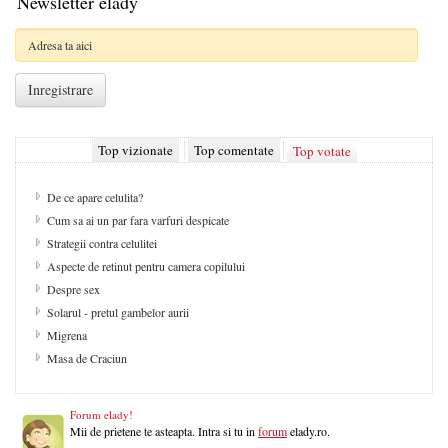
Newsletter elady
Top vizionate
Top comentate
Top votate
De ce apare celulita?
Cum sa ai un par fara varfuri despicate
Strategii contra celulitei
Aspecte de retinut pentru camera copilului
Despre sex
Solarul - pretul gambelor aurii
Migrena
Masa de Craciun
Forum elady!
Mii de prietene te asteapta. Intra si tu in
forum
elady.ro.