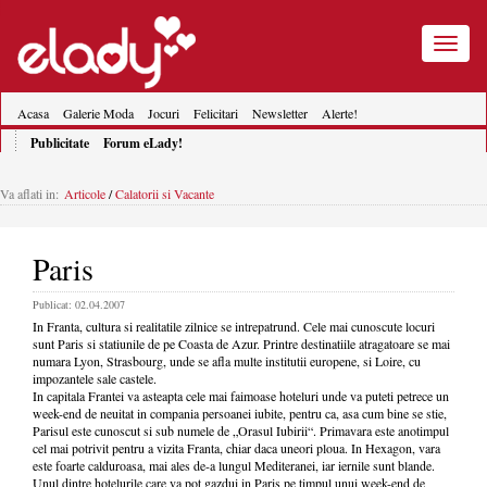
Toggle
navigatio
Acasa
Galerie Moda
Jocuri
Felicitari
Newsletter
Alerte!
Publicitate
Forum eLady!
Va aflati in:
Articole
/
Calatorii si Vacante
Paris
Publicat: 02.04.2007
In Franta, cultura si realitatile zilnice se intrepatrund. Cele mai cunoscute locuri
sunt Paris si statiunile de pe Coasta de Azur. Printre destinatiile atragatoare se mai
numara Lyon, Strasbourg, unde se afla multe institutii europene, si Loire, cu
impozantele sale castele.
In capitala Frantei va asteapta cele mai faimoase hoteluri unde va puteti petrece un
week-end de neuitat in compania persoanei iubite, pentru ca, asa cum bine se stie,
Parisul este cunoscut si sub numele de „Orasul Iubirii“. Primavara este anotimpul
cel mai potrivit pentru a vizita Franta, chiar daca uneori ploua. In Hexagon, vara
este foarte calduroasa, mai ales de-a lungul Mediteranei, iar iernile sunt blande.
Unul dintre hotelurile care va pot gazdui in Paris pe timpul unui week-end de