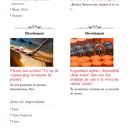
greceasca
„Kristen Stewart este singura si se va
i...
Moda 2010
Tunsori
Divertisment
Divertisment
Uleiuri sau acrilice? Ce tip de
Legendarii septari, disponibili
vopsea alegi in functie de
chiar acum! Iata cele trei
pictura
avantaje pe care ti le ofera un
online casino!
Ai fost pasionata de pictura
dintotdeauna. Priv...
Te-ai intrebat vreodata de ce jocurile
de noroc...
Articole importante
Paris
Valea Prahovei
Cairo