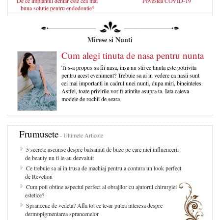
De ce implantul dentar este cea mai
Povestea COVID-19
buna solutie pentru endodontie?
Mirese si Nunti
Cum alegi tinuta de nasa pentru nunta
Ti s-a propus sa fii nasa, insa nu stii ce tinuta este potrivita
pentru acest eveniment? Trebuie sa ai in vedere ca nasii sunt
cei mai importanti in cadrul unei nunti, dupa miri, bineinteles.
Astfel, toate privirile vor fi atintite asupra ta. Iata cateva
modele de rochii de seara
Frumusete
- Ultimele Articole
5 secrete ascunse despre balsamul de buze pe care nici influencerii
de beauty nu ti le-au dezvaluit
Ce trebuie sa ai in trusa de machiaj pentru a contura un look perfect
de Revelion
Cum poti obtine aspectul perfect al obrajilor cu ajutorul chirurgiei
estetice?
Sprancene de vedeta? Afla tot ce te-ar putea interesa despre
dermopigmentarea sprancenelor