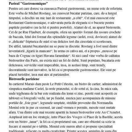
Parisul "Gastronomique"
Pentru cei care doresc sa cunoasca Parisul gastronomic, un nume este de referinta.
Este vorba de Michel Rostang, un cunoscut bucatar parizian, care, de-a lungul
timpului, a deschis un mic lant de restaurante „a côté“. Cel mai cunoscut este
Restaurant Gastronomique, o adevarata perla de eleganta si o bucurie pentru
papilele gustative (nu la fel si pentru portofel). Alaturi de el, au aparut bistrourile.
Cel de pe Rue Flaubert, de exemplu, ofera un aperitiv format din usoare crochete
de baccala, felul doi format din splendide legume (ardei, rosii, dovlecei) alaturi de
o „delicata“ fripturica de miel si un delicios tort din ciocolata si scortisoara.
De altfel, talentul bucatarului nu se pune in discutie. Rostang a fost unul dintre
inventatorii „tigarii in mancare“. In urma cu cativa ani, el a propus „mousse pe
baza de Cognac cu tigari Havana faramitate“. Si nici cand vine vorba de calitatea
bistrourilor din Paris, nu exista nici un fel de dubii. Sunt populare, bucataria este
delicioasa, serviciile sunt impecabile, insa, in acelasi timp, sunt trendy,
decoratiunile sunt inovative, la fel ca si propunerile gastronomice. Ele sunt pe
placul turistilor, insa mai ales al parizienilor.
Bistrourile pariziene
In cartierul Marais dam peste Le Petit Célestin, un bistro de cartier, administrat de
simpatica madame Castel, la orele pranzului, si de sotul ei, la cina. In mica sala,
unde tejgheaua de la bar este realizata din lemn si zinc, peretii sunt acoperiti cu
tablouri si fotografii vechi, iar pe fundal, muzica jazz acompaniaza de minune
portiile de „foie gras“, legumele umplute, stridiile provenite din Normandia.
Meniul este in pas cu sezonul, iar cand vremea o permite, mesele sunt mutate
afara. Una dintre cele mai recente aparitii in lumea bistrourilor este Au C’Amelot.
Amplasat intr-un loc strategic, intre Place des Vosges si Place de la Bastille, acesta
este un bistro „tanar“, la fel ca si proprietarul sau, care are obiceiul sa scrie in
fiecare zi meniul pe o tablita. Meniul este mereu altul si propune specialitati
traditionale, refacute cu multa creativitate. Printre acestea, amintim de supa din