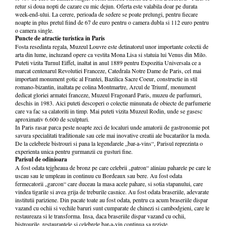
retur si doua nopti de cazare cu mic dejun. Oferta este valabila doar pe durata
week-end-ului. La cerere, perioada de sedere se poate prelungi, pentru fiecare
noapte in plus pretul fiind de 67 de euro pentru o camera dubla si 112 euro pentru
o camera single.
Puncte de atractie turistica in Paris
Fosta resedinta regala, Muzeul Louvre este detinatorul unor importante colectii de
arta din lume, incluzand opere ca vestita Mona Lisa si statuia lui Venus din Milo.
Puteti vizita Turnul Eiffel, inaltat in anul 1889 pentru Expozitia Universala ce a
marcat centenarul Revolutiei Franceze, Catedrala Notre Dame de Paris, cel mai
important monument gotic al Frantei, Bazilica Sacre Coeur, constructie in stil
romano-bizantin, inaltata pe colina Montmartre, Arcul de Triumf, monument
dedicat gloriei armatei franceze, Muzeul Fragonard Paris, muzeu de parfumuri,
deschis in 1983. Aici puteti descoperi o colectie minunata de obiecte de parfumerie
care va fac sa calatoriti in timp. Mai puteti vizita Muzeul Rodin, unde se gasesc
aproximativ 6.600 de sculpturi.
In Paris rasar parca peste noapte zeci de localuri unde amatorii de gastronomie pot
savura specialitati traditionale sau cele mai inovative creatii ale bucatarilor la moda.
De la celebrele bistrouri si pana la legendarele „bar-a-vins“, Parisul reprezinta o
experienta unica pentru gurmanzii cu gusturi fine.
Parisul de odinioara
A fost odata tejgheaua de bronz pe care celebrii „patron“ aliniau paharele pe care le
uscau sau le umpleau in continuu cu Bordeaux sau bere. Au fost odata
fermecatorii „garcon“ care duceau la masa acele pahare, si sotia stapanului, care
vindea tigarile si avea grija de treburile casnice. Au fost odata braseriile, adevarate
institutii pariziene. Din pacate toate au fost odata, pentru ca acum braseriile dispar
vazand cu ochii si vechile baruri sunt cumparate de chinezi si cambodgieni, care le
restaureaza si le transforma. Insa, daca braseriile dispar vazand cu ochii,
bistrourile, restaurantele si celebrele bar-a-vin continua sa reziste.