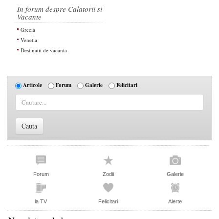
In forum despre Calatorii si
Vacante
Grecia
Venetia
Destinatii de vacanta
Articole
Forum
Galerie
Felicitari
Forum
Zodii
Galerie
la TV
Felicitari
Alerte