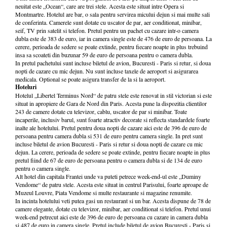
neuitat este „Ocean“, care are trei stele. Acesta este situat intre Opera si
Montmartre. Hotelul are bar, o sala pentru servirea micului dejun si mai multe sali
de conferinta. Camerele sunt dotate cu uscator de par, aer conditionat, minibar,
seif, TV prin satelit si telefon. Pretul pentru un pachet cu cazare intr-o camera
dubla este de 383 de euro, iar in camera single este de 476 de euro de persoana. La
cerere, perioada de sedere se poate extinde, pentru fiecare noapte in plus trebuind
insa sa scoateti din buzunar 59 de euro de persoana pentru o camera dubla.
In pretul pachetului sunt incluse biletul de avion, Bucuresti - Paris si retur, si doua
nopti de cazare cu mic dejun. Nu sunt incluse taxele de aeroport si asigurarea
medicala. Optional se poate asigura transfer de la si la aeroport.
Hoteluri
Hotelul „Libertel Terminus Nord“ de patru stele este renovat in stil victorian si este
situat in apropiere de Gara de Nord din Paris. Acesta pune la dispozitia clientilor
243 de camere dotate cu televizor, cablu, uscator de par si minibar. Toate
incaperile, inclusiv barul, sunt foarte atractiv decorate si reflecta standardele foarte
inalte ale hotelului. Pretul pentru doua nopti de cazare aici este de 396 de euro de
persoana pentru camera dubla si 531 de euro pentru camera single. In pret sunt
incluse biletul de avion Bucuresti - Paris si retur si doua nopti de cazare cu mic
dejun. La cerere, perioada de sedere se poate extinde, pentru fiecare noapte in plus
pretul fiind de 67 de euro de persoana pentru o camera dubla si de 134 de euro
pentru o camera single.
Alt hotel din capitala Frantei unde va puteti petrece week-end-ul este „Duminy
Vendome“ de patru stele. Acesta este situat in centrul Parisului, foarte aproape de
Muzeul Louvre, Piata Vendome si multe restaurante si magazine renumite.
In incinta hotelului veti putea gasi un restaurant si un bar. Acesta dispune de 78 de
camere elegante, dotate cu televizor, minibar, aer conditionat si telefon. Pretul unui
week-end petrecut aici este de 396 de euro de persoana cu cazare in camera dubla
si 487 de euro in camera single. Pretul include biletul de avion Bucuresti - Paris si