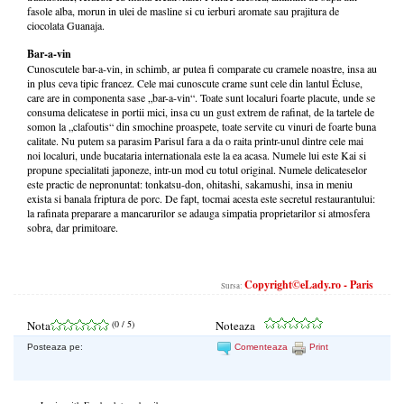
fasole alba, morun in ulei de masline si cu ierburi aromate sau prajitura de
ciocolata Guanaja.
Bar-a-vin
Cunoscutele bar-a-vin, in schimb, ar putea fi comparate cu cramele noastre, insa au
in plus ceva tipic francez. Cele mai cunoscute crame sunt cele din lantul Écluse,
care are in componenta sase „bar-a-vin“. Toate sunt localuri foarte placute, unde se
consuma delicatese in portii mici, insa cu un gust extrem de rafinat, de la tartele de
somon la „clafoutis“ din smochine proaspete, toate servite cu vinuri de foarte buna
calitate. Nu putem sa parasim Parisul fara a da o raita printr-unul dintre cele mai
noi localuri, unde bucataria internationala este la ea acasa. Numele lui este Kai si
propune specialitati japoneze, intr-un mod cu totul original. Numele delicateselor
este practic de nepronuntat: tonkatsu-don, ohitashi, sakamushi, insa in meniu
exista si banala friptura de porc. De fapt, tocmai acesta este secretul restaurantului:
la rafinata preparare a mancarurilor se adauga simpatia proprietarilor si atmosfera
sobra, dar primitoare.
Copyright©eLady.ro - Paris
Sursa:
Nota
(
0
/ 5)
Noteaza
Posteaza pe:
Comenteaza
Print