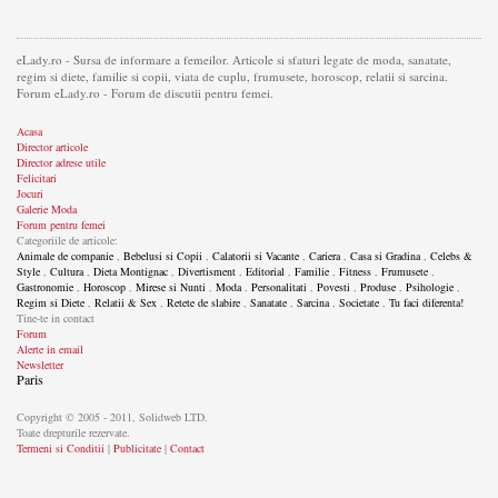
eLady.ro - Sursa de informare a femeilor. Articole si sfaturi legate de moda, sanatate,
regim si diete, familie si copii, viata de cuplu, frumusete, horoscop, relatii si sarcina.
Forum eLady.ro - Forum de discutii pentru femei.
Acasa
Director articole
Director adrese utile
Felicitari
Jocuri
Galerie Moda
Forum pentru femei
Categoriile de articole:
Animale de companie
,
Bebelusi si Copii
,
Calatorii si Vacante
,
Cariera
,
Casa si Gradina
,
Celebs &
Style
,
Cultura
,
Dieta Montignac
,
Divertisment
,
Editorial
,
Familie
,
Fitness
,
Frumusete
,
Gastronomie
,
Horoscop
,
Mirese si Nunti
,
Moda
,
Personalitati
,
Povesti
,
Produse
,
Psihologie
,
Regim si Diete
,
Relatii & Sex
,
Retete de slabire
,
Sanatate
,
Sarcina
,
Societate
,
Tu faci diferenta!
Tine-te in contact
Forum
Alerte in email
Newsletter
Paris
Copyright © 2005 - 2011, Solidweb LTD.
Toate drepturile rezervate.
Termeni si Conditii
|
Publicitate
|
Contact