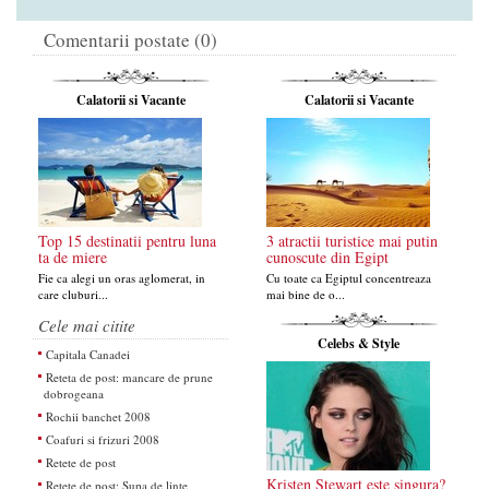
Comentarii postate (0)
Calatorii si Vacante
Calatorii si Vacante
Top 15 destinatii pentru luna
3 atractii turistice mai putin
ta de miere
cunoscute din Egipt
Fie ca alegi un oras aglomerat, in
Cu toate ca Egiptul concentreaza
care cluburi...
mai bine de o...
Cele mai citite
Celebs & Style
Capitala Canadei
Reteta de post: mancare de prune
dobrogeana
Rochii banchet 2008
Coafuri si frizuri 2008
Retete de post
Kristen Stewart este singura?
Retete de post: Supa de linte