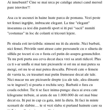
Ai innebunit? Cine se mai urca pe catalige atunci cand mersul
pare istovitor?!
Asa ca te ascunzi in haine luate parca de pomana. Vezi peste
tot femei ingrijite, imbracate elegant. La tine "elegant"
inseamna ca iesi din pantofii sport si iti pui “sacii” numiti
"costumas" in loc de colanti si tricouri lejere.
Pe strada esti invizibila: nimeni nu iti da atentie. Nici barbati,
nici femei. Privirile sunt atrase catre persoanele cu o silueta de
silfida pe tocuri si cu o fusta cel putin de-asupra genunchilor.
Tu nu poti purta asa ceva decat daca vrei sa arati ridicol. Plus
ca ti s-ar umfla si mai tare picioarele si ori nu ai mai putea sa
mergi, ori nu te-ai mai putea descalta. Privesti cate o femeie
de varsta ta, cu trasaturi mai putin frumoase decat ale tale.
Nici macar nu are picioarele drepte (ca ale tale, alea dinante
sa te ingrasi!) si poarta o rochita sexy. Barbatii o fura cu
coada ochilor. Tie ti se face inima-punga: daca ai avea cate
kilograme trebuie, ai arata de un 1.000.000 de ori mai bine
decat ea. Iti pui in cap ca gata, intri la dieta. Iti faci in minte
scenarii de slabire.... te si vezi slaba si purtand hainute care sa