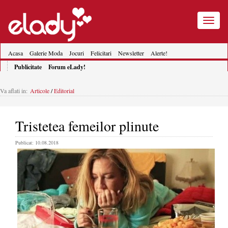
Toggle
navigatio
Acasa
Galerie Moda
Jocuri
Felicitari
Newsletter
Alerte!
Publicitate
Forum eLady!
Va aflati in:
Articole
/
Editorial
Tristetea femeilor plinute
Publicat: 10.08.2018