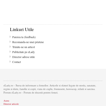
Linkuri Utile
Parerea ta (feedback)
Recomanda-ne unei prietene
Trimite-ne un articol
Publicitate pe eLady
Director adrese utile
Contact
eLady.ro - Sursa de informare a femeilor. Articole si sfaturi legate de moda, sanatate,
regim si diete, familie si copii, viata de cuplu, frumusete, horoscop, relatii si sarcina.
Forum eLady.ro - Forum de discutii pentru femei.
Acasa
Director articole