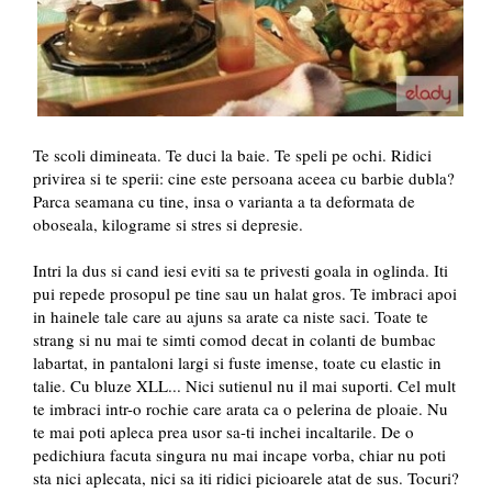
Te scoli dimineata. Te duci la baie. Te speli pe ochi. Ridici
privirea si te sperii: cine este persoana aceea cu barbie dubla?
Parca seamana cu tine, insa o varianta a ta deformata de
oboseala, kilograme si stres si depresie.
Intri la dus si cand iesi eviti sa te privesti goala in oglinda. Iti
pui repede prosopul pe tine sau un halat gros. Te imbraci apoi
in hainele tale care au ajuns sa arate ca niste saci. Toate te
strang si nu mai te simti comod decat in colanti de bumbac
labartat, in pantaloni largi si fuste imense, toate cu elastic in
talie. Cu bluze XLL... Nici sutienul nu il mai suporti. Cel mult
te imbraci intr-o rochie care arata ca o pelerina de ploaie. Nu
te mai poti apleca prea usor sa-ti inchei incaltarile. De o
pedichiura facuta singura nu mai incape vorba, chiar nu poti
sta nici aplecata, nici sa iti ridici picioarele atat de sus. Tocuri?