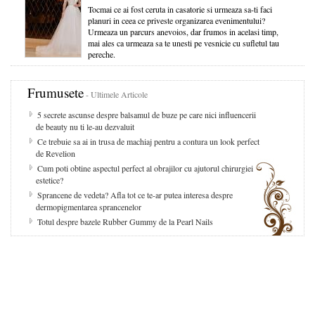
Tocmai ce ai fost ceruta in casatorie si urmeaza sa-ti faci
planuri in ceea ce priveste organizarea evenimentului?
Urmeaza un parcurs anevoios, dar frumos in acelasi timp,
mai ales ca urmeaza sa te unesti pe vesnicie cu sufletul tau
pereche.
Frumusete
- Ultimele Articole
5 secrete ascunse despre balsamul de buze pe care nici influencerii
de beauty nu ti le-au dezvaluit
Ce trebuie sa ai in trusa de machiaj pentru a contura un look perfect
de Revelion
Cum poti obtine aspectul perfect al obrajilor cu ajutorul chirurgiei
estetice?
Sprancene de vedeta? Afla tot ce te-ar putea interesa despre
dermopigmentarea sprancenelor
Totul despre bazele Rubber Gummy de la Pearl Nails