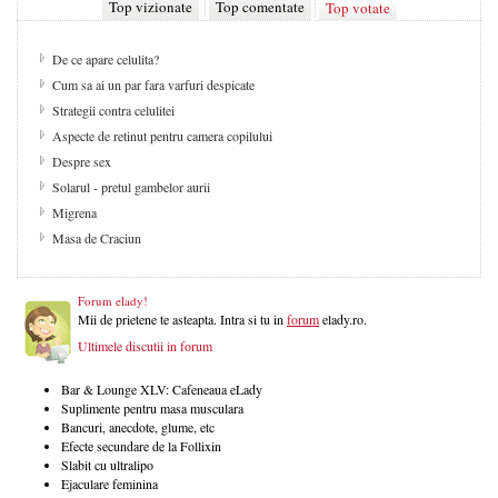
Top vizionate
Top comentate
Top votate
De ce apare celulita?
Cum sa ai un par fara varfuri despicate
Strategii contra celulitei
Aspecte de retinut pentru camera copilului
Despre sex
Solarul - pretul gambelor aurii
Migrena
Masa de Craciun
Forum elady!
Mii de prietene te asteapta. Intra si tu in
forum
elady.ro.
Ultimele discutii in forum
Bar & Lounge XLV: Cafeneaua eLady
Suplimente pentru masa musculara
Bancuri, anecdote, glume, etc
Efecte secundare de la Follixin
Slabit cu ultralipo
Ejaculare feminina