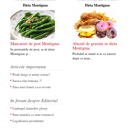
Dieta Montignac
Dieta Montignac
Mancaruri de post Montignac
Abuzul de grasimi in dieta
Montignac
In perioadele de post, sa tii dieta
Montignac p...
Probabil ai simtit si tu ca uneori
dupa ce man...
Articole importante
Poale lungi si minte scurta?
Saraca fata batrana ?!
Ziua unei femei ca-n reviste
In forum despre Editorial
Limbajul sfaturilor glossy
Sunt mandra ca sunt romanca!
Legalizarea prostitutiei