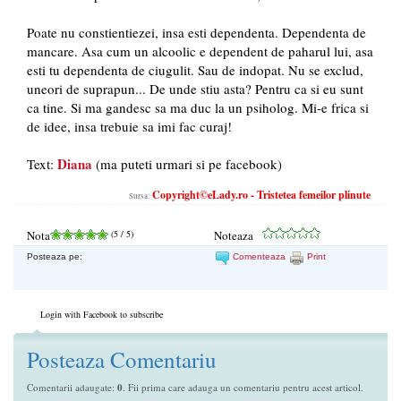
Poate nu constientiezei, insa esti dependenta. Dependenta de
mancare. Asa cum un alcoolic e dependent de paharul lui, asa
esti tu dependenta de ciugulit. Sau de indopat. Nu se exclud,
uneori de suprapun... De unde stiu asta? Pentru ca si eu sunt
ca tine. Si ma gandesc sa ma duc la un psiholog. Mi-e frica si
de idee, insa trebuie sa imi fac curaj!
Diana
Text:
(ma puteti urmari si pe facebook)
Copyright©eLady.ro - Tristetea femeilor plinute
Sursa:
Nota
(
5
/ 5)
Noteaza
Posteaza pe:
Comenteaza
Print
Login with Facebook to subscribe
Posteaza Comentariu
Comentarii adaugate:
0
. Fii prima care adauga un comentariu pentru acest articol.