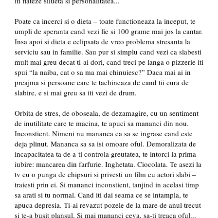
iti flateze silueta si personalitatea...
Poate ca incerci si o dieta – toate functioneaza la inceput, te
umpli de speranta cand vezi fie si 100 grame mai jos la cantar.
Insa apoi si dieta e eclipsata de vreo problema stresanta la
serviciu sau in familie. Sau pur si simplu cand vezi ca slabesti
mult mai greu decat ti-ai dori, cand treci pe langa o pizzerie iti
spui “la naiba, cat o sa ma mai chinuiesc?” Daca mai ai in
preajma si persoane care te tachineaza de cand tii cura de
slabire, e si mai greu sa iti vezi de drum.
Orbita de stres, de oboseala, de dezamagire, cu un sentiment
de inutilitate care te macina, te apuci sa mananci din nou.
Inconstient. Nimeni nu mananca ca sa se ingrase cand este
deja plinut. Mananca sa sa isi omoare oful. Demoralizata de
incapacitatea ta de a-ti controla greutatea, te intorci la prima
iubire: mancarea din farfurie. Inghetata. Ciocolata. Te asezi la
tv cu o punga de chipsuri si privesti un film cu actori slabi –
traiesti prin ei. Si mananci inconstient, tanjind in acelasi timp
sa arati si tu normal. Cand iti dai seama ce se intampla, te
apuca depresia. Ti-ai revazut pozele de la mare de anul trecut
si te-a busit plansul. Si mai mananci ceva, sa-ti treaca oful...