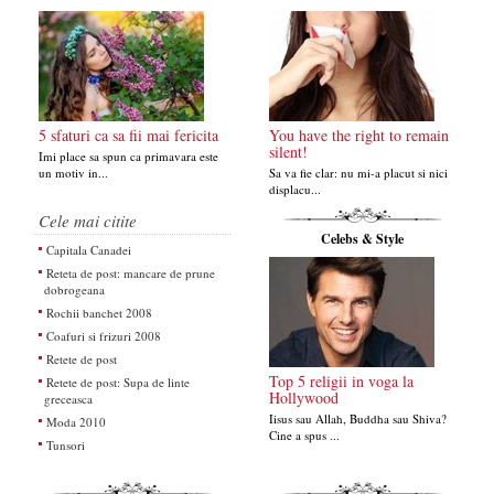
5 sfaturi ca sa fii mai fericita
You have the right to remain
silent!
Imi place sa spun ca primavara este
un motiv in...
Sa va fie clar: nu mi-a placut si nici
displacu...
Cele mai citite
Celebs & Style
Capitala Canadei
Reteta de post: mancare de prune
dobrogeana
Rochii banchet 2008
Coafuri si frizuri 2008
Retete de post
Top 5 religii in voga la
Retete de post: Supa de linte
Hollywood
greceasca
Iisus sau Allah, Buddha sau Shiva?
Moda 2010
Cine a spus ...
Tunsori