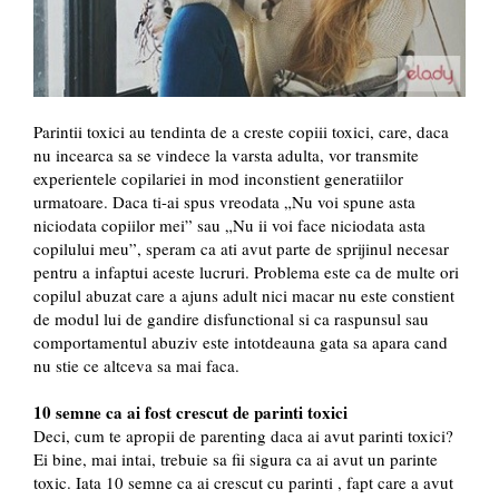
Parintii toxici au tendinta de a creste copiii toxici, care, daca
nu incearca sa se vindece la varsta adulta, vor transmite
experientele copilariei in mod inconstient generatiilor
urmatoare. Daca ti-ai spus vreodata „Nu voi spune asta
niciodata copiilor mei” sau „Nu ii voi face niciodata asta
copilului meu”, speram ca ati avut parte de sprijinul necesar
pentru a infaptui aceste lucruri. Problema este ca de multe ori
copilul abuzat care a ajuns adult nici macar nu este constient
de modul lui de gandire disfunctional si ca raspunsul sau
comportamentul abuziv este intotdeauna gata sa apara cand
nu stie ce altceva sa mai faca.
10 semne ca ai fost crescut de parinti toxici
Deci, cum te apropii de parenting daca ai avut parinti toxici?
Ei bine, mai intai, trebuie sa fii sigura ca ai avut un parinte
toxic. Iata 10 semne ca ai crescut cu parinti , fapt care a avut