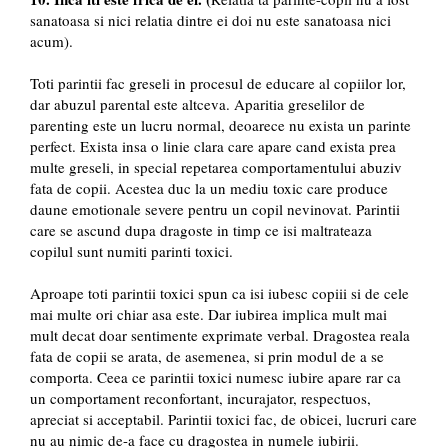
sanatoasa si nici relatia dintre ei doi nu este sanatoasa nici
acum).
Toti parintii fac greseli in procesul de educare al copiilor lor,
dar abuzul parental este altceva. Aparitia greselilor de
parenting este un lucru normal, deoarece nu exista un parinte
perfect. Exista insa o linie clara care apare cand exista prea
multe greseli, in special repetarea comportamentului abuziv
fata de copii. Acestea duc la un mediu toxic care produce
daune emotionale severe pentru un copil nevinovat. Parintii
care se ascund dupa dragoste in timp ce isi maltrateaza
copilul sunt numiti parinti toxici.
Aproape toti parintii toxici spun ca isi iubesc copiii si de cele
mai multe ori chiar asa este. Dar iubirea implica mult mai
mult decat doar sentimente exprimate verbal. Dragostea reala
fata de copii se arata, de asemenea, si prin modul de a se
comporta. Ceea ce parintii toxici numesc iubire apare rar ca
un comportament reconfortant, incurajator, respectuos,
apreciat si acceptabil. Parintii toxici fac, de obicei, lucruri care
nu au nimic de-a face cu dragostea in numele iubirii.