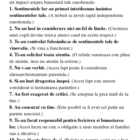
un impact asupra bunastarii tale emotionale:
1. Sentimentele lor au primat intotdeauna inaintea
sentimentelor tale.
(A trebuit sa inveti rapid independenta
emotionala.)
2. Nu au luat in considerare nici un fel de limite.
(Cresterea
unui copil devine toxica atunci cand nu exista respect.)
3. Te-au controlat folosindu-se de sentimentele tale de
vinovatie.
(Si vina a functionat.)
4. Ti-au solicitat toata atentia.
(O relatie sanatoasa este plina
de atentie, insa nu atentie la extrem.)
5. Nu v-au vorbit.
(Acest fapt poate fi considerata
alienare/instraintare parentala.)
6. Si-au luat dragostea inapoi.
(Acest fapt este uneori
considerat si instrainarea parintilor.)
7. Au fost exagerat de critici.
(Se asteptau la prea mult de la
tine.)
8. Au concurat cu tine.
(Este posibil sa fi avut cel putin un
parinte narcisist.)
9. Te-au facut responsabil pentru fericirea si bunastarea
lor.
(Acest lucru nu este o obligatie a unui membru al familiei
sau a altcuiva.)
10. Inca iti este frica de ei. (
Relatia ta parinte-copii nu a fost