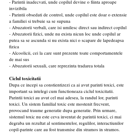
- Parintii inadecvati, unde copilul devine o fiinta aproape
invizibila
- Parintii obsedati de control, unde copilul este doar o extensie
a familiei si trebuie sa se supuna
- Abuzatorii verbali, care isi umilesc direct sau indirect copilul
- Abuzatorii fizici, unde nu exista nicun loc unde copilul ar
putea sa se ascunda si nu exista nici o scapare de lapedeapsa
fizica
- Alcoolicii, cei la care sunt prezente toate comportamentele
de mai sus
- Abuzatorii sexuali, care reprezinta tradarea totala
Ciclul toxicitatii
Dupa ce incepi sa constientizezi ca ai avut parinti toxici, este
important sa intelegi cum functioneaza ciclul toxicitatii.
Parintii toxici au avut cel mai adesea, la randul lor, parinti
toxici. Un sistem familial toxic este mostenit frecvent,
provocand traume generatie dupa generatie. Prin urmare,
sistemul toxic nu este ceva inventat de parintii toxici, ci mai
degraba un rezultat al sentimentelor, regulilor, interactiunilor
copil-parinte care au fost transmise din stramos in stramos.