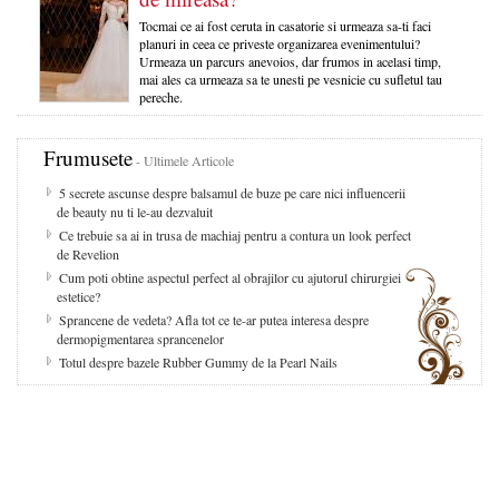
Tocmai ce ai fost ceruta in casatorie si urmeaza sa-ti faci
planuri in ceea ce priveste organizarea evenimentului?
Urmeaza un parcurs anevoios, dar frumos in acelasi timp,
mai ales ca urmeaza sa te unesti pe vesnicie cu sufletul tau
pereche.
Frumusete
- Ultimele Articole
5 secrete ascunse despre balsamul de buze pe care nici influencerii
de beauty nu ti le-au dezvaluit
Ce trebuie sa ai in trusa de machiaj pentru a contura un look perfect
de Revelion
Cum poti obtine aspectul perfect al obrajilor cu ajutorul chirurgiei
estetice?
Sprancene de vedeta? Afla tot ce te-ar putea interesa despre
dermopigmentarea sprancenelor
Totul despre bazele Rubber Gummy de la Pearl Nails