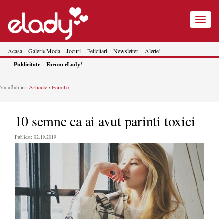
Toggle
navigatio
Acasa
Galerie Moda
Jocuri
Felicitari
Newsletter
Alerte!
Publicitate
Forum eLady!
Va aflati in:
Articole
/
Familie
10 semne ca ai avut parinti toxici
Publicat: 02.10.2019