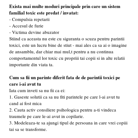
Exista mai multe moduri principale prin care un sistem
familial toxic este predat / invatat:
- Compulsia repetarii
- Accesul de furie
- Victima devine abuzator
Stiind ca aceasta nu este cu siguranta o scuza pentru parintii
toxici, este un lucru bine de stiut - mai ales ca sa ai o imagine
de ansamblu, dar chiar mai mul,t pentru a nu continua
comportamentul lor toxic cu propriii tai copii si in alte relatii
importante din viata ta.
Cum sa fii un parinte diferit fata de de parintii toxici pe
care i-ai avut tu
Iata cum inveti sa nu fii ca ei:
1. Gaseste solutii ca sa nu fiti parintele pe care l-ai avut tu
cand ai fost mica
2. Cauta activ consiliere psihologica pentru a-ti vindeca
traumele pe care le-ai avut in copilarie.
3. Modeleaza-te sa ajungi tipul de persoana in care vrei copiii
tai sa se transforme.