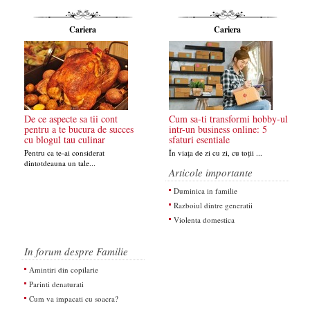
Cariera
Cariera
De ce aspecte sa tii cont
Cum sa-ti transformi hobby-ul
pentru a te bucura de succes
intr-un business online: 5
cu blogul tau culinar
sfaturi esentiale
Pentru ca te-ai considerat
În viața de zi cu zi, cu toții ...
dintotdeauna un tale...
Articole importante
Duminica in familie
Razboiul dintre generatii
Violenta domestica
In forum despre Familie
Amintiri din copilarie
Parinti denaturati
Cum va impacati cu soacra?