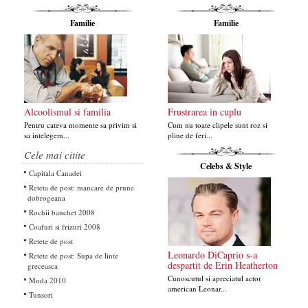
Familie
Familie
Alcoolismul si familia
Frustrarea in cuplu
Pentru cateva momente sa privim si
Cum nu toate clipele sunt roz si
sa intelegem...
pline de feri...
Cele mai citite
Celebs & Style
Capitala Canadei
Reteta de post: mancare de prune
dobrogeana
Rochii banchet 2008
Coafuri si frizuri 2008
Retete de post
Leonardo DiCaprio s-a
Retete de post: Supa de linte
despartit de Erin Heatherton
greceasca
Cunoscutul si apreciatul actor
Moda 2010
american Leonar...
Tunsori