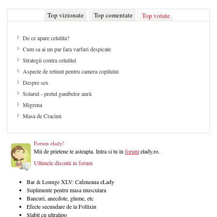
Top vizionate
Top comentate
Top votate
De ce apare celulita?
Cum sa ai un par fara varfuri despicate
Strategii contra celulitei
Aspecte de retinut pentru camera copilului
Despre sex
Solarul - pretul gambelor aurii
Migrena
Masa de Craciun
Forum elady!
Mii de prietene te asteapta. Intra si tu in
forum
elady.ro.
Ultimele discutii in forum
Bar & Lounge XLV: Cafeneaua eLady
Suplimente pentru masa musculara
Bancuri, anecdote, glume, etc
Efecte secundare de la Follixin
Slabit cu ultralipo