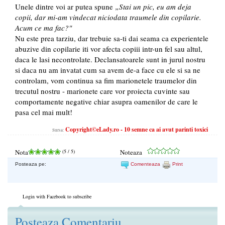
Unele dintre voi ar putea spune
„Stai un pic, eu am deja
copii, dar mi-am vindecat niciodata traumele din copilarie.
Acum ce ma fac?"
Nu este prea tarziu, dar trebuie sa-ti dai seama ca experientele
abuzive din copilarie iti vor afecta copiii intr-un fel sau altul,
daca le lasi necontrolate. Declansatoarele sunt in jurul nostru
si daca nu am invatat cum sa avem de-a face cu ele si sa ne
controlam, vom continua sa fim marionetele traumelor din
trecutul nostru - marionete care vor proiecta cuvinte sau
comportamente negative chiar asupra oamenilor de care le
pasa cel mai mult!
Copyright©eLady.ro - 10 semne ca ai avut parinti toxici
Sursa:
Nota
(
5
/ 5)
Noteaza
Posteaza pe:
Comenteaza
Print
Login with Facebook to subscribe
Posteaza Comentariu