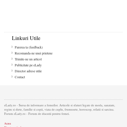
Linkuri Utile
Parerea ta (feedback)
Recomanda-ne unei prietene
Trimite-ne un articol
Publicitate pe eLady
Director adrese utile
Contact
eLady.ro - Sursa de informare a femeilor. Articole si sfaturi legate de moda, sanatate,
regim si diete, familie si copii, viata de cuplu, frumusete, horoscop, relatii si sarcina.
Forum eLady.ro - Forum de discutii pentru femei.
Acasa