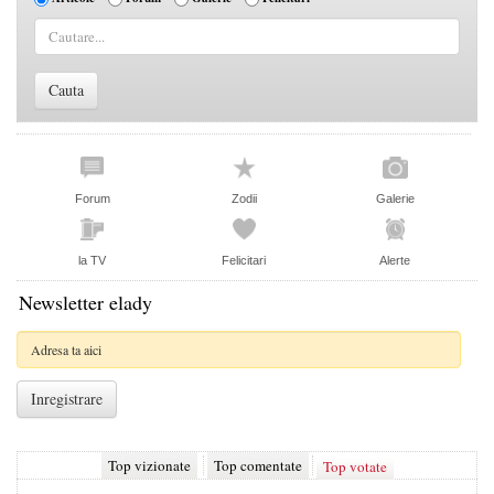
Forum
Zodii
Galerie
la TV
Felicitari
Alerte
Newsletter elady
Top vizionate
Top comentate
Top votate