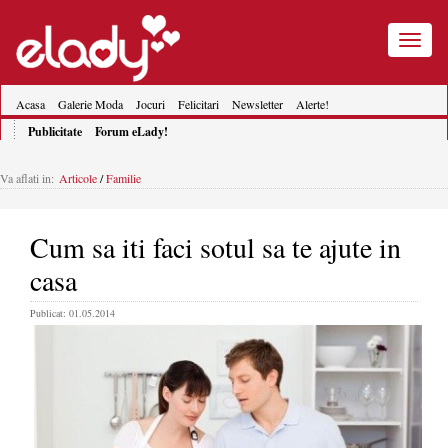
Toggle
navigatio
Acasa
Galerie Moda
Jocuri
Felicitari
Newsletter
Alerte!
Publicitate
Forum eLady!
Va aflati in:
Articole
/
Familie
Cum sa iti faci sotul sa te ajute in
casa
Publicat: 01.05.2014