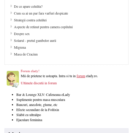
De ce apare celulita?
Cum sa ai un par fara varfuri despicate
Strategii contra celulitei
Aspecte de retinut pentru camera copilului
Despre sex
Solarul - pretul gambelor aurii
Migrena
Masa de Craciun
Forum elady!
Mii de prietene te asteapta. Intra si tu in
forum
elady.ro.
Ultimele discutii in forum
Bar & Lounge XLV: Cafeneaua eLady
Suplimente pentru masa musculara
Bancuri, anecdote, glume, etc
Efecte secundare de la Follixin
Slabit cu ultralipo
Ejaculare feminina