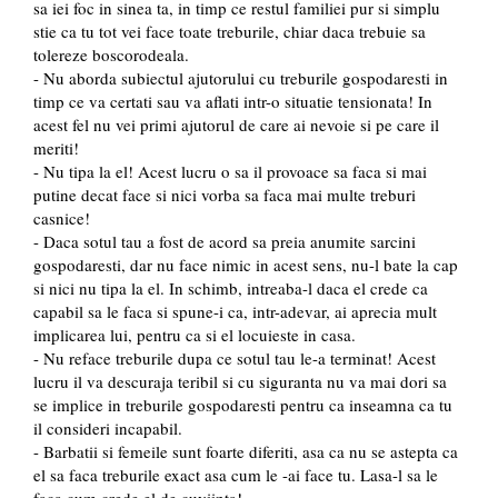
sa iei foc in sinea ta, in timp ce restul familiei pur si simplu
stie ca tu tot vei face toate treburile, chiar daca trebuie sa
tolereze boscorodeala.
- Nu aborda subiectul ajutorului cu treburile gospodaresti in
timp ce va certati sau va aflati intr-o situatie tensionata! In
acest fel nu vei primi ajutorul de care ai nevoie si pe care il
meriti!
- Nu tipa la el! Acest lucru o sa il provoace sa faca si mai
putine decat face si nici vorba sa faca mai multe treburi
casnice!
- Daca sotul tau a fost de acord sa preia anumite sarcini
gospodaresti, dar nu face nimic in acest sens, nu-l bate la cap
si nici nu tipa la el. In schimb, intreaba-l daca el crede ca
capabil sa le faca si spune-i ca, intr-adevar, ai aprecia mult
implicarea lui, pentru ca si el locuieste in casa.
- Nu reface treburile dupa ce sotul tau le-a terminat! Acest
lucru il va descuraja teribil si cu siguranta nu va mai dori sa
se implice in treburile gospodaresti pentru ca inseamna ca tu
il consideri incapabil.
- Barbatii si femeile sunt foarte diferiti, asa ca nu se astepta ca
el sa faca treburile exact asa cum le -ai face tu. Lasa-l sa le
faca cum crede el de cuviinta!