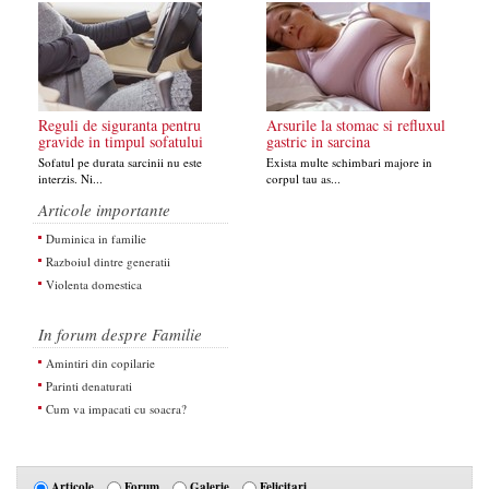
Reguli de siguranta pentru
Arsurile la stomac si refluxul
gravide in timpul sofatului
gastric in sarcina
Sofatul pe durata sarcinii nu este
Exista multe schimbari majore in
interzis. Ni...
corpul tau as...
Articole importante
Duminica in familie
Razboiul dintre generatii
Violenta domestica
In forum despre Familie
Amintiri din copilarie
Parinti denaturati
Cum va impacati cu soacra?
Articole
Forum
Galerie
Felicitari