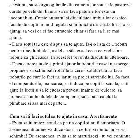
acestora , sa stearga oglinzile din camera lor sau sa le pastreze
curate pe cele din baie si sa isi faca paturile lor este un
inceput bun. Creste numarul si dificultatea treburilor casnice
facute de copii in mod regulat si in functie de varsta lor si o sa
ajungi sa vezi ca ei fac curatenie chiar si fara sa li se mai
spuna.
- Daca sotul tau este dispus sa te ajute, fa-i o lista de „treburi
pentru tine, iubitule”, astfel ca stie exact ceea ce vrei si nu
trebuie sa ghiceasca. In acest fel vei evita discutiile ulterioare.
- Daca cererea ta de a primi ajutor la treburile casei nu merge,
propune-i sa schimbati rolurile si cere-i sotului tau sa faca
treburile pe care le faci tu, iar tu sa preiei sarcinile lui. Sa faca
el cumparaturile, mancarea, sa ii duca pe copii la scoala, sa ii
ajute la lectii si sa le citeasca povesti inainte de culcare, sa
hraneasca animalutele de companie, sa scoata catelul la
plimbare si asa mai departe....
Cum sa iti faci sotul sa te ajute in casa: Avertismente
- Evita sa iti tratezi sotul ca pe un copil si nu fi autoritara. O
asemenea atitudine va duce doar la certuri si nimic nu se va
schimba! De asemenea, evita sa te martirizezi ; tu vei continua