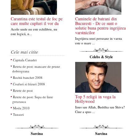
Carantina este testul de foc pe
Caminele de batrani din
care multe cupluri il vor da
Bucuresti - De ce sunt o
solutie buna pentru ingrijirea
Acolo unde nu este echilibru, nu
varstnicilor
este logicã, n...
Ingrijirea unei persoane in varsta
este o mare ...
Cele mai citite
Celebs & Style
Capitala Canadei
Reteta de post: mancare de prune
dobrogeana
Rochii banchet 2008
Coafuri si frizuri 2008
Retete de post
Top 5 religii in voga la
Retete de post: Supa de linte
Hollywood
greceasca
Iisus sau Allah, Buddha sau Shiva?
Moda 2010
Cine a spus ...
Tunsori
Sarcina
Sarcina