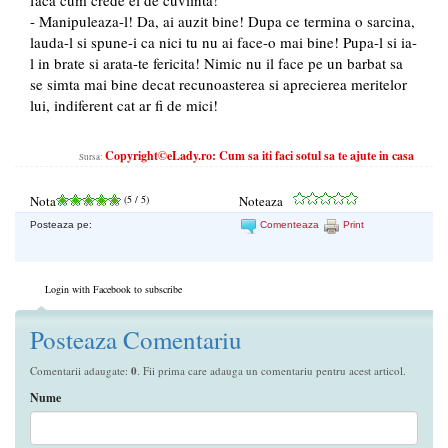
-
Manipuleaza-l! Da, ai auzit bine! Dupa ce termina o sarcina,
lauda-l si spune-i ca nici tu nu ai face-o mai bine! Pupa-l si ia-
l in brate si arata-te fericita! Nimic nu il face pe un barbat sa
se simta mai bine decat recunoasterea si aprecierea meritelor
lui, indiferent cat ar fi de mici!
Copyright©eLady.ro: Cum sa iti faci sotul sa te ajute in casa
Sursa:
Nota
(
5
/ 5)
Noteaza
Posteaza pe:
Comenteaza
Print
Login with Facebook to subscribe
Posteaza Comentariu
Comentarii adaugate:
0
. Fii prima care adauga un comentariu pentru acest articol.
Nume