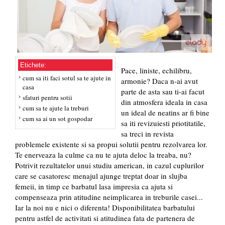
Etichete:
Pace, liniste, echilibru,
cum sa iti faci sotul sa te ajute in
armonie? Daca n-ai avut
casa
parte de asta sau ti-ai facut
sfaturi pentru sotii
din atmosfera ideala in casa
cum sa te ajute la treburi
un ideal de neatins ar fi bine
cum sa ai un sot gospodar
sa iti revizuiesti priotitatile,
sa treci in revista
problemele existente si sa propui solutii pentru rezolvarea lor.
Te enerveaza la culme ca nu te ajuta deloc la treaba, nu?
Potrivit rezultatelor unui studiu american, in cazul cuplurilor
care se casatoresc menajul ajunge treptat doar in slujba
femeii, in timp ce barbatul lasa impresia ca ajuta si
compenseaza prin atitudine neimplicarea in treburile casei...
Iar la noi nu e nici o diferenta! Disponibilitatea barbatului
pentru astfel de activitati si atitudinea fata de partenera de