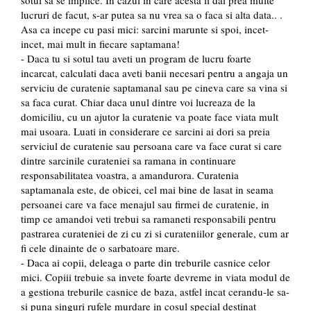
lucruri de facut, s-ar putea sa nu vrea sa o faca si alta data.. .
Asa ca incepe cu pasi mici: sarcini marunte si spoi, incet-
incet, mai mult in fiecare saptamana!
- Daca tu si sotul tau aveti un program de lucru foarte
incarcat, calculati daca aveti banii necesari pentru a angaja un
serviciu de curatenie saptamanal sau pe cineva care sa vina si
sa faca curat. Chiar daca unul dintre voi lucreaza de la
domiciliu, cu un ajutor la curatenie va poate face viata mult
mai usoara. Luati in considerare ce sarcini ai dori sa preia
serviciul de curatenie sau persoana care va face curat si care
dintre sarcinile curateniei sa ramana in continuare
responsabilitatea voastra, a amandurora. Curatenia
saptamanala este, de obicei, cel mai bine de lasat in seama
persoanei care va face menajul sau firmei de curatenie, in
timp ce amandoi veti trebui sa ramaneti responsabili pentru
pastrarea curateniei de zi cu zi si curateniilor generale, cum ar
fi cele dinainte de o sarbatoare mare.
- Daca ai copii, deleaga o parte din treburile casnice celor
mici. Copiii trebuie sa invete foarte devreme in viata modul de
a gestiona treburile casnice de baza, astfel incat cerandu-le sa-
si puna singuri rufele murdare in cosul special destinat