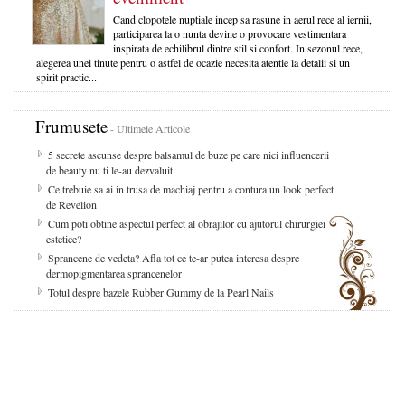
Cand clopotele nuptiale incep sa rasune in aerul rece al iernii,
participarea la o nunta devine o provocare vestimentara
inspirata de echilibrul dintre stil si confort. In sezonul rece,
alegerea unei tinute pentru o astfel de ocazie necesita atentie la detalii si un
spirit practic...
Frumusete
- Ultimele Articole
5 secrete ascunse despre balsamul de buze pe care nici influencerii
de beauty nu ti le-au dezvaluit
Ce trebuie sa ai in trusa de machiaj pentru a contura un look perfect
de Revelion
Cum poti obtine aspectul perfect al obrajilor cu ajutorul chirurgiei
estetice?
Sprancene de vedeta? Afla tot ce te-ar putea interesa despre
dermopigmentarea sprancenelor
Totul despre bazele Rubber Gummy de la Pearl Nails