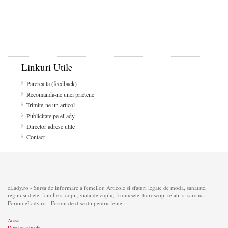
Linkuri Utile
Parerea ta (feedback)
Recomanda-ne unei prietene
Trimite-ne un articol
Publicitate pe eLady
Director adrese utile
Contact
eLady.ro - Sursa de informare a femeilor. Articole si sfaturi legate de moda, sanatate,
regim si diete, familie si copii, viata de cuplu, frumusete, horoscop, relatii si sarcina.
Forum eLady.ro - Forum de discutii pentru femei.
Acasa
Director articole