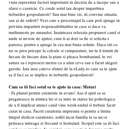
viata reprezinta factori importanti in decizia de a incepe sau a
sfarsi o casnicie. Ce crede sotul tau despre impartirea
treburilor gospodaresti? Sau mai bine zis, iti convine situatia
sau ai de suferit? Vezi care e procentajul la care poti ajunge in
privinta impartirii responsabilitatilor in casa si daca va
multumeste pe amandoi. Inainteaza relaxata propuneri cand si
unde ai nevoie de ajutor, cum ti-ai dori sa fie si solicita-i
parerea, pentru a ajunge la cea mai buna solutie. Daca stii ca
nu se prea pricepe la calcule si cumparaturi, iar tu il trimiti de
fiecare de fiecare data la piata si pleaca bombanind, te vei
satura sa-i reprosezi mereu ca a uitat ceva sau a facut alegeri
gresite. Iata insa cateva sfaturi de la eLady.ro care sa te ajute
sa il faci sa se implice in treburile gospodaresti!
Cum sa iti faci sotul sa te ajute in casa: Sfaturi
- Fa planul pentru curatenie in avans! Asa il ajuti sa se
pregateasca in mintea lui si sa intre in starea lui psihologica
de a fi implicat atunci cand vine week-endul si trebuie facut
curat in casa. Faceti curatenia impreuna si pentru a limita
timpul dedicat curateniei, astfel incat familia ta sa nu-si
petreaca intreaga zi frecand si lustruind. Scopul este sa iti faci
sotul sa se implice. In cazul in care acesta ii dai prea multe