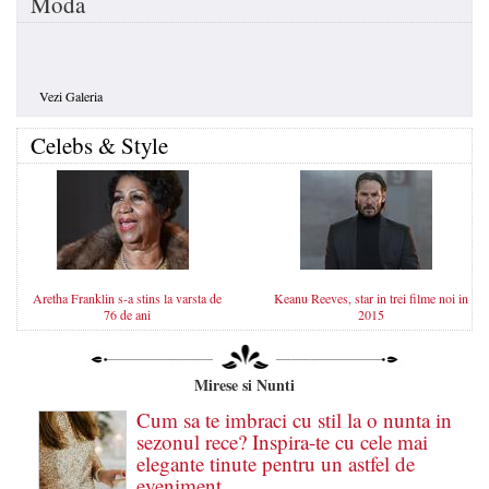
Moda
Vezi Galeria
Celebs & Style
Aretha Franklin s-a stins la varsta de
Keanu Reeves, star in trei filme noi in
76 de ani
2015
Mirese si Nunti
Cum sa te imbraci cu stil la o nunta in
sezonul rece? Inspira-te cu cele mai
elegante tinute pentru un astfel de
eveniment