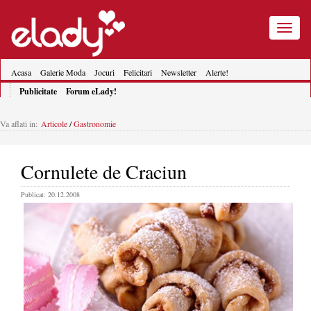
Toggle
navigatio
Acasa
Galerie Moda
Jocuri
Felicitari
Newsletter
Alerte!
Publicitate
Forum eLady!
Va aflati in:
Articole
/
Gastronomie
Cornulete de Craciun
Publicat: 20.12.2008