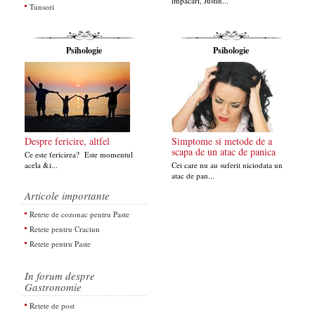
impacari, Justin...
Tunsori
Psihologie
Psihologie
Despre fericire, altfel
Simptome si metode de a
scapa de un atac de panica
Ce este fericirea? Este momentul
acela &i...
Cei care nu au suferit niciodata un
atac de pan...
Articole importante
Retete de cozonac pentru Paste
Retete pentru Craciun
Retete pentru Paste
In forum despre
Gastronomie
Retete de post