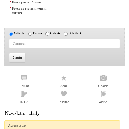
Retete pentru Craciun
Retete de prajituri, torturi,
dulciuri
Articole
Forum
Galerie
Felicitari
Forum
Zodii
Galerie
la TV
Felicitari
Alerte
Newsletter elady