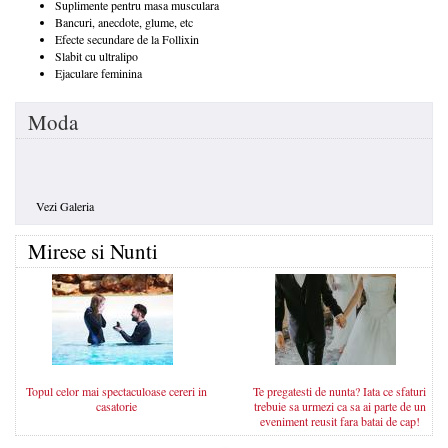
Suplimente pentru masa musculara
Bancuri, anecdote, glume, etc
Efecte secundare de la Follixin
Slabit cu ultralipo
Ejaculare feminina
Moda
Vezi Galeria
Mirese si Nunti
Topul celor mai spectaculoase cereri in
Te pregatesti de nunta? Iata ce sfaturi
casatorie
trebuie sa urmezi ca sa ai parte de un
eveniment reusit fara batai de cap!