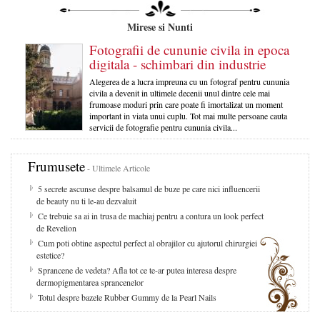
Mirese si Nunti
Fotografii de cununie civila in epoca
digitala - schimbari din industrie
Alegerea de a lucra impreuna cu un fotograf pentru cununia
civila a devenit in ultimele decenii unul dintre cele mai
frumoase moduri prin care poate fi imortalizat un moment
important in viata unui cuplu. Tot mai multe persoane cauta
servicii de fotografie pentru cununia civila...
Frumusete
- Ultimele Articole
5 secrete ascunse despre balsamul de buze pe care nici influencerii
de beauty nu ti le-au dezvaluit
Ce trebuie sa ai in trusa de machiaj pentru a contura un look perfect
de Revelion
Cum poti obtine aspectul perfect al obrajilor cu ajutorul chirurgiei
estetice?
Sprancene de vedeta? Afla tot ce te-ar putea interesa despre
dermopigmentarea sprancenelor
Totul despre bazele Rubber Gummy de la Pearl Nails