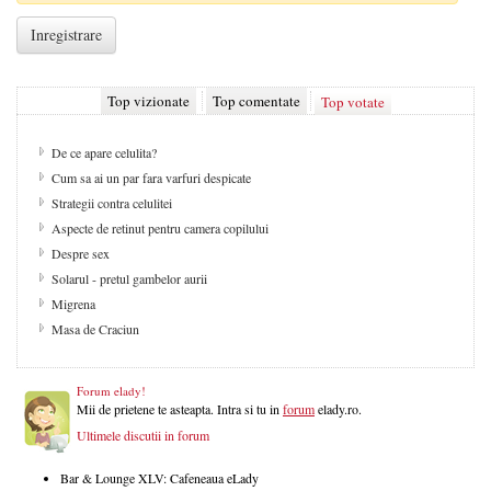
Top vizionate
Top comentate
Top votate
De ce apare celulita?
Cum sa ai un par fara varfuri despicate
Strategii contra celulitei
Aspecte de retinut pentru camera copilului
Despre sex
Solarul - pretul gambelor aurii
Migrena
Masa de Craciun
Forum elady!
Mii de prietene te asteapta. Intra si tu in
forum
elady.ro.
Ultimele discutii in forum
Bar & Lounge XLV: Cafeneaua eLady