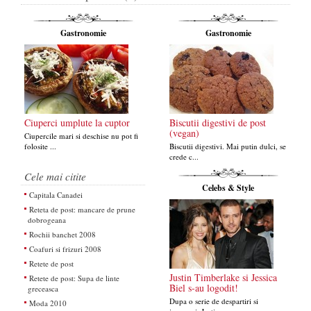
Gastronomie
Gastronomie
Ciuperci umplute la cuptor
Biscutii digestivi de post
(vegan)
Ciupercile mari si deschise nu pot fi
folosite ...
Biscutii digestivi. Mai putin dulci, se
crede c...
Cele mai citite
Celebs & Style
Capitala Canadei
Reteta de post: mancare de prune
dobrogeana
Rochii banchet 2008
Coafuri si frizuri 2008
Retete de post
Justin Timberlake si Jessica
Retete de post: Supa de linte
Biel s-au logodit!
greceasca
Dupa o serie de despartiri si
Moda 2010