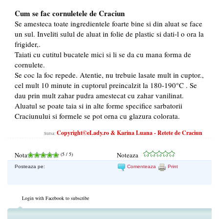
Cum se fac cornuletele de Craciun
Se amesteca toate ingredientele foarte bine si din aluat se face
un sul. Inveliti sulul de aluat in folie de plastic si dati-l o ora la
frigider,.
Taiati cu cutitul bucatele mici si li se da cu mana forma de
cornulete.
Se coc la foc repede. Atentie, nu trebuie lasate mult in cuptor.,
cel mult 10 minute in cuptorul preincalzit la 180-190°C . Se
dau prin mult zahar pudra amestecat cu zahar vanilinat.
Aluatul se poate taia si in alte forme specifice sarbatorii
Craciunului si formele se pot orna cu glazura colorata.
Copyright©eLady.ro & Karina Luana - Retete de Craciun
Sursa:
Nota
(
5
/ 5)
Noteaza
Posteaza pe:
Comenteaza
Print
Login with Facebook to subscribe