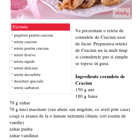
Etichete:
Va prezentam o reteta de
prajituri pentru craciun
cornulete de Craciun usor
retete craciun
de facut. Prepararea retetei
retete pentru craciun
de Craciun nu ia mult timp
retete festive
si cornuletele pur si simplu
retete rapide
se topesc in gura.
retete dulciuri
retete deosebite
Ingrediente cornulete de
deserturi speciale
Craciun
retete sarbatori
150 g unt
180 g faina
70 g zahar
70 g nuci macinate (sau alune sau migdale, ce aveti prin casa)
coaja si zeama de la o lamaie netratata chimic (ori esenta de
vanilie)
zahar pudra
zahar vanilinat