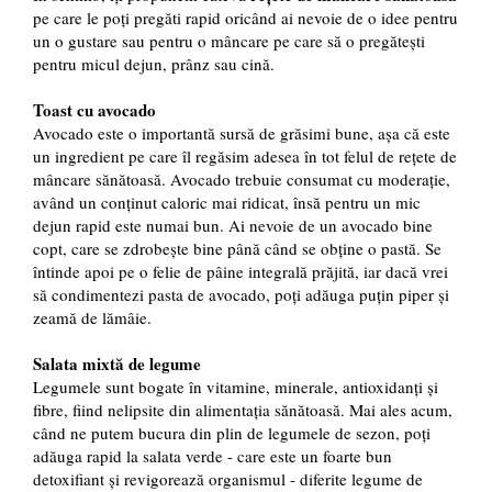
pe care le poți pregăti rapid oricând ai nevoie de o idee pentru
un o gustare sau pentru o mâncare pe care să o pregătești
pentru micul dejun, prânz sau cină.
Toast cu avocado
Avocado este o importantă sursă de grăsimi bune, așa că este
un ingredient pe care îl regăsim adesea în tot felul de rețete de
mâncare sănătoasă. Avocado trebuie consumat cu moderație,
având un conținut caloric mai ridicat, însă pentru un mic
dejun rapid este numai bun. Ai nevoie de un avocado bine
copt, care se zdrobește bine până când se obține o pastă. Se
întinde apoi pe o felie de pâine integrală prăjită, iar dacă vrei
să condimentezi pasta de avocado, poți adăuga puțin piper și
zeamă de lămâie.
Salata mixtă de legume
Legumele sunt bogate în vitamine, minerale, antioxidanți și
fibre, fiind nelipsite din alimentația sănătoasă. Mai ales acum,
când ne putem bucura din plin de legumele de sezon, poți
adăuga rapid la salata verde - care este un foarte bun
detoxifiant și revigorează organismul - diferite legume de