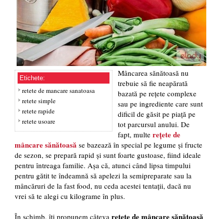
Mâncarea sănătoasă nu
Etichete:
trebuie să fie neapărată
retete de mancare sanatoasa
bazată pe rețete complexe
retete simple
sau pe ingrediente care sunt
retete rapide
dificil de găsit pe piață pe
retete usoare
tot parcursul anului. De
rețete de
fapt, multe
mâncare sănătoasă
se bazează în special pe legume și fructe
de sezon, se prepară rapid și sunt foarte gustoase, fiind ideale
pentru întreaga familie. Așa că, atunci când lipsa timpului
pentru gătit te îndeamnă să apelezi la semipreparate sau la
mâncăruri de la fast food, nu ceda acestei tentații, dacă nu
vrei să te alegi cu kilograme în plus.
rețete de mâncare sănătoasă
În schimb, îți propunem câteva