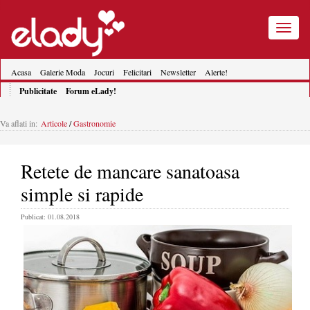
Toggle
navigatio
Acasa
Galerie Moda
Jocuri
Felicitari
Newsletter
Alerte!
Publicitate
Forum eLady!
Va aflati in:
Articole
/
Gastronomie
Retete de mancare sanatoasa
simple si rapide
Publicat: 01.08.2018