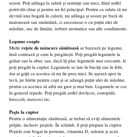
sezon. Poți adăuga la salată și semințe sau nuci, fiind astfel
potrivită chiar și pentru un fel principal. Pentru ca salata să nu
devină una bogată în calorii, nu adăuga și sosuri pe bază de
maionează sau smântână, ci asezoneaz-o cu puțin ulei de
măsline, suc de lămâie, ierburi aromatice sau alte condimente.
Legume coapte
rețete de mâncare sănătoasă
Multe
se bazează pe legume,
însă contează și cum le pregătești. Poți pregăti legumele la
grătar sau la abur, sau, dacă îți plac legumele mai crocante, le
poți pregăti la cuptor. Legumele se taie în bucăți sau în felii,
dar ai grijă ca acestea să nu fie prea mici. Se așează apoi în
tavă, pe hârtie pentru copt și se adaugă puțin ulei de măsline,
pentru ca acestea să aibă un gust și mai bun. Legumele se coc
în general repede. Poți pregăti astfel dovlecei, conopidă,
broccoli, morcovi etc.
Pește la cuptor
Pentru o alimentație sănătoasă, ar trebui să eviți alimentele
prăjite, inclusiv peștele. În schimb, îl poți prepara la cuptor.
Peștele este bogat în proteine, vitamina D, seleniu și acizi