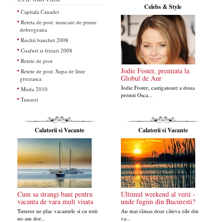
Celebs & Style
Capitala Canadei
Reteta de post: mancare de prune
dobrogeana
Rochii banchet 2008
Coafuri si frizuri 2008
Retete de post
Jodie Foster, premiata la
Retete de post: Supa de linte
Globul de Aur
greceasca
Jodie Foster, castigatoare a doua
Moda 2010
premii Osca...
Tunsori
Calatorii si Vacante
Calatorii si Vacante
Cum sa strangi bani pentru
Ultimul weekend al verii -
vacanta de vara mult visata
unde fugim din Bucuresti?
Tuturor ne plac vacantele si cu totii
Au mai rămas doar câteva zile din
ne-am dor...
va...