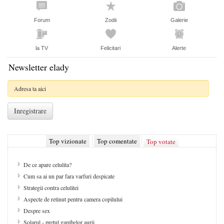
Forum
Zodii
Galerie
la TV
Felicitari
Alerte
Newsletter elady
Top vizionate
Top comentate
Top votate
De ce apare celulita?
Cum sa ai un par fara varfuri despicate
Strategii contra celulitei
Aspecte de retinut pentru camera copilului
Despre sex
Solarul - pretul gambelor aurii