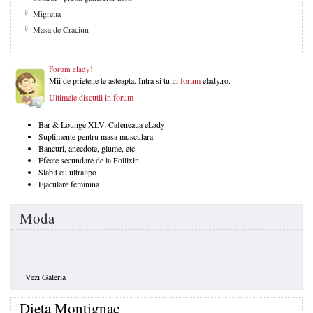
Migrena
Masa de Craciun
Forum elady!
Mii de prietene te asteapta. Intra si tu in
forum
elady.ro.
Ultimele discutii in forum
Bar & Lounge XLV: Cafeneaua eLady
Suplimente pentru masa musculara
Bancuri, anecdote, glume, etc
Efecte secundare de la Follixin
Slabit cu ultralipo
Ejaculare feminina
Moda
Vezi Galeria
Dieta Montignac