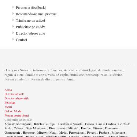
Parerea ta (feedback)
Recomanda-ne unei prietene
Trimite-ne un articol
Publicitate pe eLady
Director adrese utile
Contact
eLady.ro - Sursa de informare a femeilor. Articole si sfaturi legate de moda, sanatate,
regim si diete, familie si copii, viata de cuplu, frumusete, horoscop, relatii si sarcina.
Forum eLady.ro - Forum de discutii pentru femei.
Acasa
Director articole
Director adrese utile
Felicitari
Jocuri
Galerie Moda
Forum pentru femei
Categoriile de articole:
Animale de companie
,
Bebelusi si Copii
,
Calatorii si Vacante
,
Cariera
,
Casa si Gradina
,
Celebs &
Style
,
Cultura
,
Dieta Montignac
,
Divertisment
,
Editorial
,
Familie
,
Fitness
,
Frumusete
,
Gastronomie
,
Horoscop
,
Mirese si Nunti
,
Moda
,
Personalitati
,
Povesti
,
Produse
,
Psihologie
,
Regim si Diete
,
Relatii & Sex
,
Retete de slabire
,
Sanatate
,
Sarcina
,
Societate
,
Tu faci diferenta!