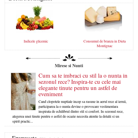
Indicele glicemic
Consumul de branza in Dieta
Montignac
Mirese si Nunti
Cum sa te imbraci cu stil la o nunta in
sezonul rece? Inspira-te cu cele mai
elegante tinute pentru un astfel de
eveniment
Cand clopotele nuptiale incep sa rasune in aerul rece al iernii,
participarea la o nunta devine o provocare vestimentara
inspirata de echilibrul dintre stil si confort. In sezonul rece,
alegerea unei tinute pentru o astfel de ocazie necesita atentie la detalii si un
spirit practic...
Frumusete