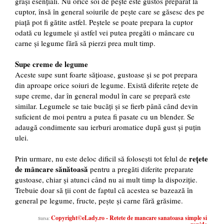
grași esențiali. Nu orice soi de pește este gustos preparat la
cuptor, însă în general soiurile de pește care se găsesc des pe
piață pot fi gătite astfel. Peștele se poate prepara la cuptor
odată cu legumele și astfel vei putea pregăti o mâncare cu
carne și legume fără să pierzi prea mult timp.
Supe creme de legume
Aceste supe sunt foarte sățioase, gustoase și se pot prepara
din aproape orice soiuri de legume. Există diferite rețete de
supe creme, dar în general modul în care se prepară este
similar. Legumele se taie bucăți și se fierb până când devin
suficient de moi pentru a putea fi pasate cu un blender. Se
adaugă condimente sau ierburi aromatice după gust și puțin
ulei.
rețete
Prin urmare, nu este deloc dificil să folosești tot felul de
de mâncare sănătoasă
pentru a pregăti diferite preparate
gustoase, chiar și atunci când nu ai mult timp la dispoziție.
Trebuie doar să ții cont de faptul că acestea se bazează în
general pe legume, fructe, pește și carne fără grăsime.
Copyright©eLady.ro - Retete de mancare sanatoasa simple si
Sursa: