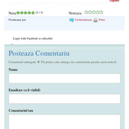
rapide
Nota
(
5
/ 5)
Noteaza
Posteaza pe:
Comenteaza
Print
Login with Facebook to subscribe
Posteaza Comentariu
Comentarii adaugate:
0
. Fii prima care adauga un comentariu pentru acest articol.
Nume
Email(nu va fi vizibil)
Comentariul tau