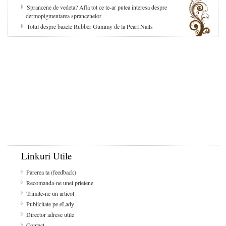
Sprancene de vedeta? Afla tot ce te-ar putea interesa despre
dermopigmentarea sprancenelor
Totul despre bazele Rubber Gummy de la Pearl Nails
Linkuri Utile
Parerea ta (feedback)
Recomanda-ne unei prietene
Trimite-ne un articol
Publicitate pe eLady
Director adrese utile
Contact