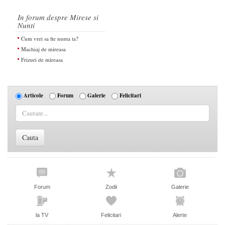
In forum despre Mirese si
Nunti
Cum vrei sa fie nunta ta?
Machiaj de mireasa
Frizuri de mireasa
Articole
Forum
Galerie
Felicitari
Forum
Zodii
Galerie
la TV
Felicitari
Alerte