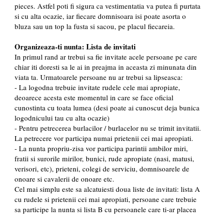
pieces. Astfel poti fi sigura ca vestimentatia va putea fi purtata
si cu alta ocazie, iar fiecare domnisoara isi poate asorta o
bluza sau un top la fusta si sacou, pe placul fiecareia.
Organizeaza-ti nunta: Lista de invitati
In primul rand ar trebui sa fie invitate acele persoane pe care
chiar iti doresti sa le ai in preajma in aceasta zi minunata din
viata ta. Urmatoarele persoane nu ar trebui sa lipseasca:
- La logodna trebuie invitate rudele cele mai apropiate,
deoarece acesta este momentul in care se face oficial
cunostinta cu toata lumea (desi poate ai cunoscut deja bunica
logodnicului tau cu alta ocazie)
- Pentru petrecerea burlacilor / burlacelor nu se trimit invitatii.
La petrecere vor participa numai prietenii cei mai apropiati.
- La nunta propriu-zisa vor participa parintii ambilor miri,
fratii si surorile mirilor, bunici, rude apropiate (nasi, matusi,
verisori, etc), prieteni, colegi de serviciu, domnisoarele de
onoare si cavalerii de onoare etc.
Cel mai simplu este sa alcatuiesti doua liste de invitati: lista A
cu rudele si prietenii cei mai apropiati, persoane care trebuie
sa participe la nunta si lista B cu persoanele care ti-ar placea