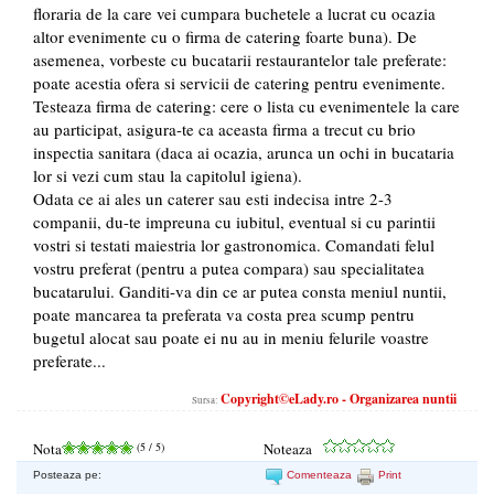
floraria de la care vei cumpara buchetele a lucrat cu ocazia
altor evenimente cu o firma de catering foarte buna). De
asemenea, vorbeste cu bucatarii restaurantelor tale preferate:
poate acestia ofera si servicii de catering pentru evenimente.
Testeaza firma de catering: cere o lista cu evenimentele la care
au participat, asigura-te ca aceasta firma a trecut cu brio
inspectia sanitara (daca ai ocazia, arunca un ochi in bucataria
lor si vezi cum stau la capitolul igiena).
Odata ce ai ales un caterer sau esti indecisa intre 2-3
companii, du-te impreuna cu iubitul, eventual si cu parintii
vostri si testati maiestria lor gastronomica. Comandati felul
vostru preferat (pentru a putea compara) sau specialitatea
bucatarului. Ganditi-va din ce ar putea consta meniul nuntii,
poate mancarea ta preferata va costa prea scump pentru
bugetul alocat sau poate ei nu au in meniu felurile voastre
preferate...
Copyright©eLady.ro - Organizarea nuntii
Sursa:
Nota
(
5
/ 5)
Noteaza
Posteaza pe:
Comenteaza
Print