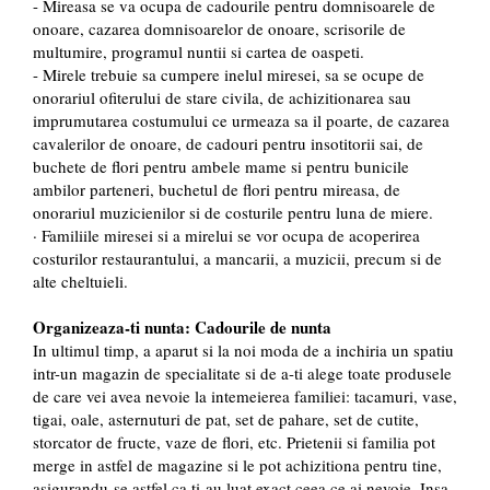
- Mireasa se va ocupa de cadourile pentru domnisoarele de
onoare, cazarea domnisoarelor de onoare, scrisorile de
multumire, programul nuntii si cartea de oaspeti.
- Mirele trebuie sa cumpere inelul miresei, sa se ocupe de
onorariul ofiterului de stare civila, de achizitionarea sau
imprumutarea costumului ce urmeaza sa il poarte, de cazarea
cavalerilor de onoare, de cadouri pentru insotitorii sai, de
buchete de flori pentru ambele mame si pentru bunicile
ambilor parteneri, buchetul de flori pentru mireasa, de
onorariul muzicienilor si de costurile pentru luna de miere.
· Familiile miresei si a mirelui se vor ocupa de acoperirea
costurilor restaurantului, a mancarii, a muzicii, precum si de
alte cheltuieli.
Organizeaza-ti nunta: Cadourile de nunta
In ultimul timp, a aparut si la noi moda de a inchiria un spatiu
intr-un magazin de specialitate si de a-ti alege toate produsele
de care vei avea nevoie la intemeierea familiei: tacamuri, vase,
tigai, oale, asternuturi de pat, set de pahare, set de cutite,
storcator de fructe, vaze de flori, etc. Prietenii si familia pot
merge in astfel de magazine si le pot achizitiona pentru tine,
asigurandu-se astfel ca ti-au luat exact ceea ce ai nevoie. Insa,