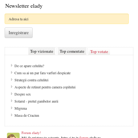
Newsletter elady
Top vizionate
Top comentate
Top votate
De ce apare celulita?
Cum sa ai un par fara varfuri despicate
Strategii contra celulitei
Aspecte de retinut pentru camera copilului
Despre sex
Solarul - pretul gambelor aurii
Migrena
Masa de Craciun
Forum elady!
Mii de prietene te asteapta. Intra si tu in
forum
elady.ro.