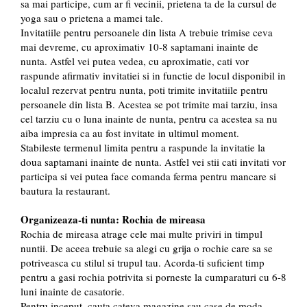
sa mai participe, cum ar fi vecinii, prietena ta de la cursul de
yoga sau o prietena a mamei tale.
Invitatiile pentru persoanele din lista A trebuie trimise ceva
mai devreme, cu aproximativ 10-8 saptamani inainte de
nunta. Astfel vei putea vedea, cu aproximatie, cati vor
raspunde afirmativ invitatiei si in functie de locul disponibil in
localul rezervat pentru nunta, poti trimite invitatiile pentru
persoanele din lista B. Acestea se pot trimite mai tarziu, insa
cel tarziu cu o luna inainte de nunta, pentru ca acestea sa nu
aiba impresia ca au fost invitate in ultimul moment.
Stabileste termenul limita pentru a raspunde la invitatie la
doua saptamani inainte de nunta. Astfel vei stii cati invitati vor
participa si vei putea face comanda ferma pentru mancare si
bautura la restaurant.
Organizeaza-ti nunta: Rochia de mireasa
Rochia de mireasa atrage cele mai multe priviri in timpul
nuntii. De aceea trebuie sa alegi cu grija o rochie care sa se
potriveasca cu stilul si trupul tau. Acorda-ti suficient timp
pentru a gasi rochia potrivita si porneste la cumparaturi cu 6-8
luni inainte de casatorie.
Pentru inceput, cauta cateva magazine sau case de moda,