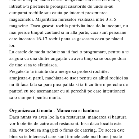
intreaba-ti prietenele proaspat casatorite de unde si-au
cumparat rochiile sau cauta pe internet prezentarea
magazinelor. Majoritatea mireselor viziteaza intre 3 si 5
magazine. Daca gasesti rochia potrivita inca de la inceput, nu
mai pierde timpul cautand si in alta parte, caci sunt persoane
care incearca 16-17 rochii pana sa gaseasca ceva pe placul
lor.
La casele de moda trebuie sa iti faci o programare, pentru a te
asigura ca una dintre angajate va avea timp sa se ocupe doar
de tine si sa te sfatuiasca.
Pregateste-te inainte de a merge sa probezi rochiile:
aranjeaza-ti parul, machiaza-te usor pentru ca albul rochiei sa
nu iti faca fata sa para prea palida si ia-ti cu tine o pereche de
pantofi cu toc asemanator cu ai perechii pe care intentionezi
sa o cumperi pentru nunta.
Organizeaza-ti nunta - Mancarea si bautura
Daca nunta va avea loc la un restaurant, mancarea si bautura
vor fi oferite de catre acel restaurant. Insa daca locatia este
alta, va trebui sa angajezi o firma de catering. De aceea este
bine sa te interesezi care sunt firmele cele mai bune (poate