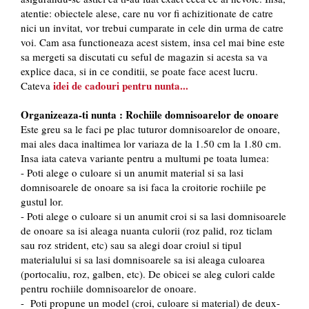
atentie: obiectele alese, care nu vor fi achizitionate de catre
nici un invitat, vor trebui cumparate in cele din urma de catre
voi. Cam asa functioneaza acest sistem, insa cel mai bine este
sa mergeti sa discutati cu seful de magazin si acesta sa va
explice daca, si in ce conditii, se poate face acest lucru.
idei de cadouri pentru nunta...
Cateva
Organizeaza-ti nunta : Rochiile domnisoarelor de onoare
Este greu sa le faci pe plac tuturor domnisoarelor de onoare,
mai ales daca inaltimea lor variaza de la 1.50 cm la 1.80 cm.
Insa iata cateva variante pentru a multumi pe toata lumea:
- Poti alege o culoare si un anumit material si sa lasi
domnisoarele de onoare sa isi faca la croitorie rochiile pe
gustul lor.
- Poti alege o culoare si un anumit croi si sa lasi domnisoarele
de onoare sa isi aleaga nuanta culorii (roz palid, roz ticlam
sau roz strident, etc) sau sa alegi doar croiul si tipul
materialului si sa lasi domnisoarele sa isi aleaga culoarea
(portocaliu, roz, galben, etc). De obicei se aleg culori calde
pentru rochiile domnisoarelor de onoare.
- Poti propune un model (croi, culoare si material) de deux-