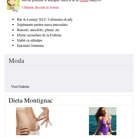
Ultimele discutii in forum
Bar & Lounge XLV: Cafeneaua eLady
Suplimente pentru masa musculara
Bancuri, anecdote, glume, etc
Efecte secundare de la Follixin
Slabit cu ultralipo
Ejaculare feminina
Moda
Vezi Galeria
Dieta Montignac