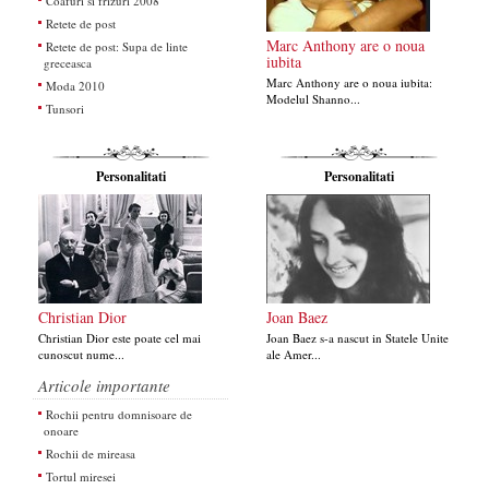
Coafuri si frizuri 2008
Retete de post
Marc Anthony are o noua
Retete de post: Supa de linte
iubita
greceasca
Marc Anthony are o noua iubita:
Moda 2010
Modelul Shanno...
Tunsori
Personalitati
Personalitati
Christian Dior
Joan Baez
Christian Dior este poate cel mai
Joan Baez s-a nascut in Statele Unite
cunoscut nume...
ale Amer...
Articole importante
Rochii pentru domnisoare de
onoare
Rochii de mireasa
Tortul miresei