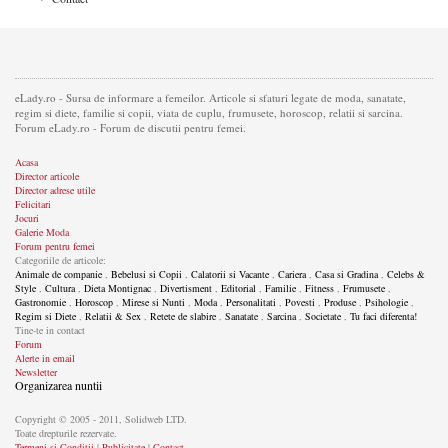
eLady.ro - Sursa de informare a femeilor. Articole si sfaturi legate de moda, sanatate,
regim si diete, familie si copii, viata de cuplu, frumusete, horoscop, relatii si sarcina.
Forum eLady.ro - Forum de discutii pentru femei.
Acasa
Director articole
Director adrese utile
Felicitari
Jocuri
Galerie Moda
Forum pentru femei
Categoriile de articole:
Animale de companie
,
Bebelusi si Copii
,
Calatorii si Vacante
,
Cariera
,
Casa si Gradina
,
Celebs &
Style
,
Cultura
,
Dieta Montignac
,
Divertisment
,
Editorial
,
Familie
,
Fitness
,
Frumusete
,
Gastronomie
,
Horoscop
,
Mirese si Nunti
,
Moda
,
Personalitati
,
Povesti
,
Produse
,
Psihologie
,
Regim si Diete
,
Relatii & Sex
,
Retete de slabire
,
Sanatate
,
Sarcina
,
Societate
,
Tu faci diferenta!
Tine-te in contact
Forum
Alerte in email
Newsletter
Organizarea nuntii
Copyright © 2005 - 2011, Solidweb LTD.
Toate drepturile rezervate.
Termeni si Conditii
|
Publicitate
|
Contact