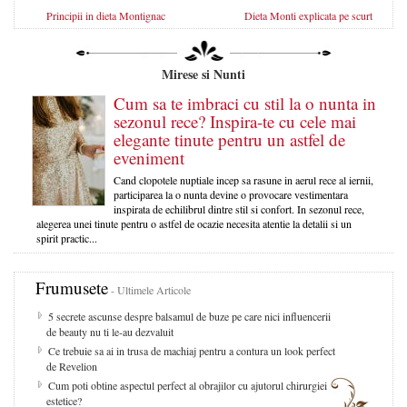
Principii in dieta Montignac
Dieta Monti explicata pe scurt
Mirese si Nunti
Cum sa te imbraci cu stil la o nunta in
sezonul rece? Inspira-te cu cele mai
elegante tinute pentru un astfel de
eveniment
Cand clopotele nuptiale incep sa rasune in aerul rece al iernii,
participarea la o nunta devine o provocare vestimentara
inspirata de echilibrul dintre stil si confort. In sezonul rece,
alegerea unei tinute pentru o astfel de ocazie necesita atentie la detalii si un
spirit practic...
Frumusete
- Ultimele Articole
5 secrete ascunse despre balsamul de buze pe care nici influencerii
de beauty nu ti le-au dezvaluit
Ce trebuie sa ai in trusa de machiaj pentru a contura un look perfect
de Revelion
Cum poti obtine aspectul perfect al obrajilor cu ajutorul chirurgiei
estetice?