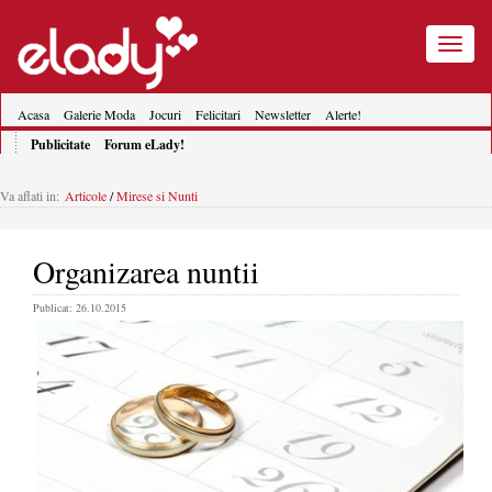
Toggle
navigatio
Acasa
Galerie Moda
Jocuri
Felicitari
Newsletter
Alerte!
Publicitate
Forum eLady!
Va aflati in:
Articole
/
Mirese si Nunti
Organizarea nuntii
Publicat: 26.10.2015