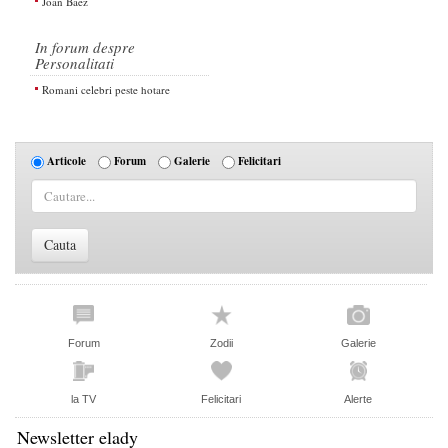
Joan Baez
In forum despre
Personalitati
Romani celebri peste hotare
Articole
Forum
Galerie
Felicitari
Forum
Zodii
Galerie
la TV
Felicitari
Alerte
Newsletter elady