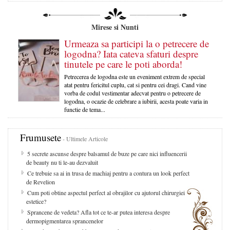
Mirese si Nunti
Urmeaza sa participi la o petrecere de
logodna? Iata cateva sfaturi despre
tinutele pe care le poti aborda!
Petrecerea de logodna este un eveniment extrem de special
atat pentru fericitul cuplu, cat si pentru cei dragi. Cand vine
vorba de codul vestimentar adecvat pentru o petrecere de
logodna, o ocazie de celebrare a iubirii, acesta poate varia in
functie de tema...
Frumusete
- Ultimele Articole
5 secrete ascunse despre balsamul de buze pe care nici influencerii
de beauty nu ti le-au dezvaluit
Ce trebuie sa ai in trusa de machiaj pentru a contura un look perfect
de Revelion
Cum poti obtine aspectul perfect al obrajilor cu ajutorul chirurgiei
estetice?
Sprancene de vedeta? Afla tot ce te-ar putea interesa despre
dermopigmentarea sprancenelor