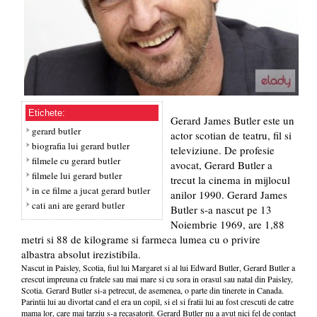
Etichete:
Gerard James Butler este un
gerard butler
actor scotian de teatru, fil si
biografia lui gerard butler
televiziune. De profesie
filmele cu gerard butler
avocat, Gerard Butler a
filmele lui gerard butler
trecut la cinema in mijlocul
in ce filme a jucat gerard butler
anilor 1990. Gerard James
cati ani are gerard butler
Butler s-a nascut pe 13
Noiembrie 1969, are 1,88
metri si 88 de kilograme si farmeca lumea cu o privire
albastra absolut irezistibila.
Nascut in Paisley, Scotia, fiul lui Margaret si al lui Edward Butler, Gerard Butler a
crescut impreuna cu fratele sau mai mare si cu sora in orasul sau natal din Paisley,
Scotia. Gerard Butler si-a petrecut, de asemenea, o parte din tinerete in Canada.
Parintii lui au divortat cand el era un copil, si el si fratii lui au fost crescuti de catre
mama lor, care mai tarziu s-a recasatorit. Gerard Butler nu a avut nici fel de contact