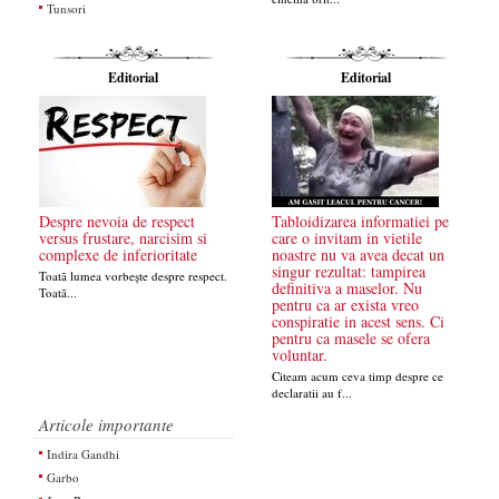
Tunsori
Editorial
Editorial
Despre nevoia de respect
Tabloidizarea informatiei pe
versus frustare, narcisim si
care o invitam in vietile
complexe de inferioritate
noastre nu va avea decat un
singur rezultat: tampirea
Toatã lumea vorbește despre respect.
definitiva a maselor. Nu
Toatã...
pentru ca ar exista vreo
conspiratie in acest sens. Ci
pentru ca masele se ofera
voluntar.
Citeam acum ceva timp despre ce
declaratii au f...
Articole importante
Indira Gandhi
Garbo