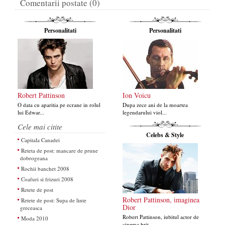
Comentarii postate (0)
Personalitati
Personalitati
Robert Pattinson
Ion Voicu
O data cu aparitia pe ecrane in rolul
Dupa zece ani de la moartea
lui Edwar...
legendarului viol...
Cele mai citite
Celebs & Style
Capitala Canadei
Reteta de post: mancare de prune
dobrogeana
Rochii banchet 2008
Coafuri si frizuri 2008
Retete de post
Robert Pattinson, imaginea
Retete de post: Supa de linte
Dior
greceasca
Robert Pattinson, iubitul actor de
Moda 2010
cinema brit...