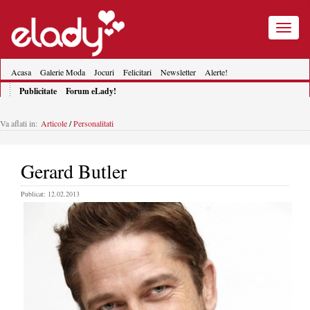
Toggle
navigatio
Acasa
Galerie Moda
Jocuri
Felicitari
Newsletter
Alerte!
Publicitate
Forum eLady!
Va aflati in:
Articole
/
Personalitati
Gerard Butler
Publicat: 12.02.2013