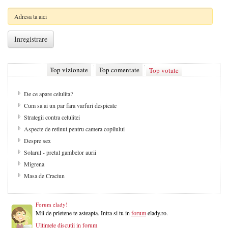
Top vizionate
Top comentate
Top votate
De ce apare celulita?
Cum sa ai un par fara varfuri despicate
Strategii contra celulitei
Aspecte de retinut pentru camera copilului
Despre sex
Solarul - pretul gambelor aurii
Migrena
Masa de Craciun
Forum elady!
Mii de prietene te asteapta. Intra si tu in
forum
elady.ro.
Ultimele discutii in forum