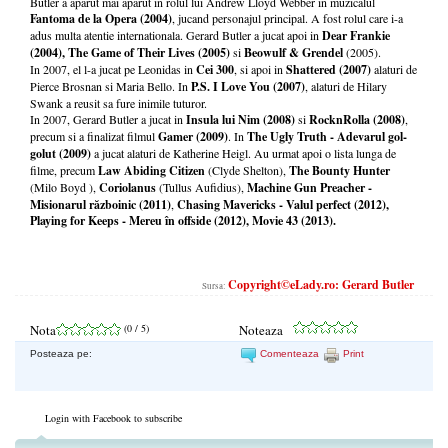
Butler a aparut mai aparut in rolul lui Andrew Lloyd Webber in muzicalul
Fantoma de la Opera (2004)
, jucand personajul principal. A fost rolul care i-a
adus multa atentie internationala. Gerard Butler a jucat apoi in
Dear Frankie
(2004), The Game of Their Lives (2005)
si
Beowulf & Grendel
(2005).
In 2007, el l-a jucat pe Leonidas in
Cei 300
, si apoi in
Shattered (2007)
alaturi de
Pierce Brosnan si Maria Bello. In
P.S. I Love You (2007)
, alaturi de Hilary
Swank a reusit sa fure inimile tuturor.
In 2007, Gerard Butler a jucat in
Insula lui Nim (2008)
si
RocknRolla (2008)
,
precum si a finalizat filmul
Gamer (2009)
. In
The Ugly Truth - Adevarul gol-
golut (2009)
a jucat alaturi de Katherine Heigl. Au urmat apoi o lista lunga de
filme, precum
Law Abiding Citizen
(Clyde Shelton),
The Bounty Hunter
(Milo Boyd ),
Coriolanus
(Tullus Aufidius),
Machine Gun Preacher -
Misionarul războinic (2011)
,
Chasing Mavericks - Valul perfect (2012),
Playing for Keeps - Mereu în offside (2012), Movie 43 (2013).
Copyright©eLady.ro: Gerard Butler
Sursa:
Nota
(
0
/ 5)
Noteaza
Posteaza pe:
Comenteaza
Print
Login with Facebook to subscribe