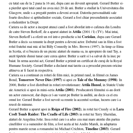
cu tatal sau de la 2 pana la 16 ani, dupa care au devenit apropiati. Gerard Butler si-
a pierdut apoi tatal cand nu avea nici 20 de ani. Butler a studiat la Universitatea din
Glasgow, unde s-a pregatit pentru a deveni avocat. Datorita personalitatii sale
foarte deschise si aptitudinilor sociale, Gerard a fost chiar presendintele asociatiei
a studentilor la Drept.
Cariera sa de actor a inceput atunci cand a fost abordat intr-o cafenea din Londra
de catre Steven Berkoff, de a aparut alaturi in
Attila
(2001 / I) (TV). Mai intai,
Steven Berkoff i-a oferit un rol intr-o productie a lui
Coriolan
, dupa care Gerard
Butler a decis sa renunte la drept pentru a deveni actor. Debutul sau in film a fost
rolul fratelui mai mic al lui Billy Connolly in Mrs. Brown (1997). In timp ce filma
in Scotia, el si bucura de un picnic alaturi de mama sa, in apropiere de raul Tay, a
auzit tipetele dunui tanar care cerea ajutor. Butler a sarit si l-a salvat de la inec pe
baiat. In urma acestui act, Gerard Butler a primit un certificat de curaj de la Royal
Humane Society. Gerard Butler
a declarat mai tarziu ca a procedat precum oricine
altineva ar fi facut in respectiva.
Cariera sa a continuat cu roluri de film mici, in primul rand, in filmul cu James
Bond,
Tomorrow Never Dies (1997)
si apoi cu
Tale of the Mummy (1998)
. In
2000, Butler a fost distribuit in roluri revolutionare:
Attila Hunul
, in Statele Unite
ale Americii si apoi in mini-seria
Attila (2001)
. Producatorii filmului si-au dorit
un actor cunoscut, dar dupa ce l-au vazut pe Butler la auditii, au decis ca el era
omul lor. Gerard Butler a fost nevoit sa reunte la accentul scotian, lucuru care i-a
reusit de minune.
Gerard Butler a aparut apoi in
Reign of Fire (2002)
, in rolul lui Creedy si in
Lara
Croft Tomb Raider: The Cradle of Life (2003
) in rolul lui Terry Sheridan,
alaturi de Angelina Jolie. Insa rolul care i-a adus cea mai mare atentie din partea
cinefililor si a oamenilor de film, a fost acela al lui Andre Marek, in adaptarea
pentru marele ecran a romanului lui Michael Crichton,
Timeline (2003)
. Gerard