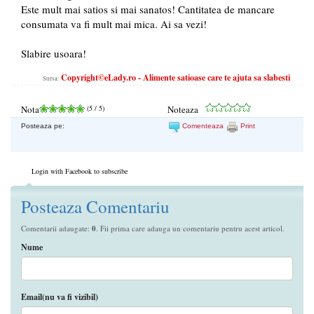
Este mult mai satios si mai sanatos! Cantitatea de mancare
consumata va fi mult mai mica. Ai sa vezi!
Slabire usoara!
Copyright©eLady.ro - Alimente satioase care te ajuta sa slabesti
Sursa:
Nota
(
5
/ 5)
Noteaza
Posteaza pe:
Comenteaza
Print
Login with Facebook to subscribe
Posteaza Comentariu
Comentarii adaugate:
0
. Fii prima care adauga un comentariu pentru acest articol.
Nume
Email(nu va fi vizibil)