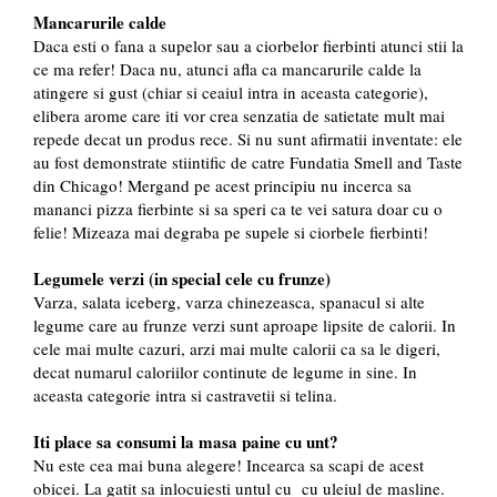
Mancarurile calde
Daca esti o fana a supelor sau a ciorbelor fierbinti atunci stii la
ce ma refer! Daca nu, atunci afla ca mancarurile calde la
atingere si gust (chiar si ceaiul intra in aceasta categorie),
elibera arome care iti vor crea senzatia de satietate mult mai
repede decat un produs rece. Si nu sunt afirmatii inventate: ele
au fost demonstrate stiintific de catre Fundatia Smell and Taste
din Chicago! Mergand pe acest principiu nu incerca sa
mananci pizza fierbinte si sa speri ca te vei satura doar cu o
felie! Mizeaza mai degraba pe supele si ciorbele fierbinti!
Legumele verzi (in special cele cu frunze)
Varza, salata iceberg, varza chinezeasca, spanacul si alte
legume care au frunze verzi sunt aproape lipsite de calorii. In
cele mai multe cazuri, arzi mai multe calorii ca sa le digeri,
decat numarul caloriilor continute de legume in sine. In
aceasta categorie intra si castravetii si telina.
Iti place sa consumi la masa paine cu unt?
Nu este cea mai buna alegere! Incearca sa scapi de acest
obicei. La gatit sa inlocuiesti untul cu cu uleiul de masline.