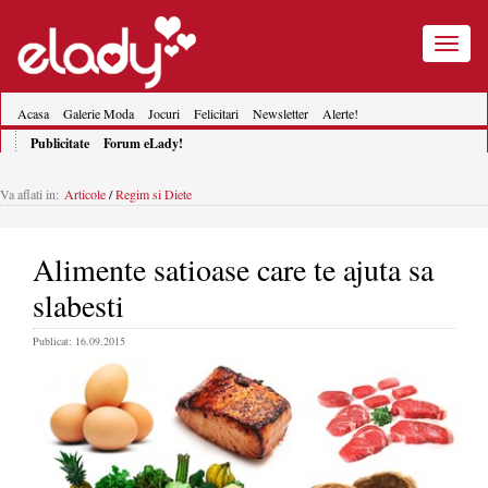
Toggle
navigatio
Acasa
Galerie Moda
Jocuri
Felicitari
Newsletter
Alerte!
Publicitate
Forum eLady!
Va aflati in:
Articole
/
Regim si Diete
Alimente satioase care te ajuta sa
slabesti
Publicat: 16.09.2015