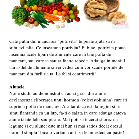
Cate putin din mancarea "potrivita" te poate ajuta sa iti
subtiezi talia. Ce inseamna potrivita? Ei bine, potrivita poate
insemna acele tipuri de alimente care iti taie pofta de
mancare, sau care te satura foarte repede. Adauga in meniul
tau astfel de alimente si vei vedea cum vor scade portiile de
mancare din farfuria ta. La fel si centrimetrii!
Alunele
Noile studii au demonstrat ca acizi grasi din alune
declanseaza eliberarea unui hormon (colecistokinina) care iti
suprima pofta de mancare. Asadar daca esti la regim si te
simti flamanda ca un lup, fa-ti o salata in care adauga cateva
alune taiate felii sau pisate. Mai poti sa incerci si orez cu
legume si cu alune: este mai bun si mai satios decat orezul
normal simplu! Inca o varianta ar fi sa le amesteci cu paste!