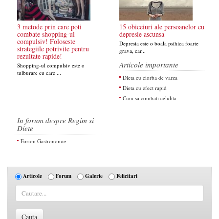
3 metode prin care poti
15 obiceiuri ale persoanelor cu
combate shopping-ul
depresie ascunsa
compulsiv! Foloseste
Depresia este o boala psihica foarte
strategiile potrivite pentru
grava, car...
rezultate rapide!
Articole importante
Shopping-ul compulsiv este o
tulburare cu care ...
Dieta cu ciorba de varza
Dieta cu efect rapid
Cum sa combati celulita
In forum despre Regim si
Diete
Forum Gastronomie
Articole
Forum
Galerie
Felicitari