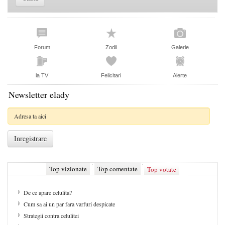
Forum
Zodii
Galerie
la TV
Felicitari
Alerte
Newsletter elady
Top vizionate
Top comentate
Top votate
De ce apare celulita?
Cum sa ai un par fara varfuri despicate
Strategii contra celulitei