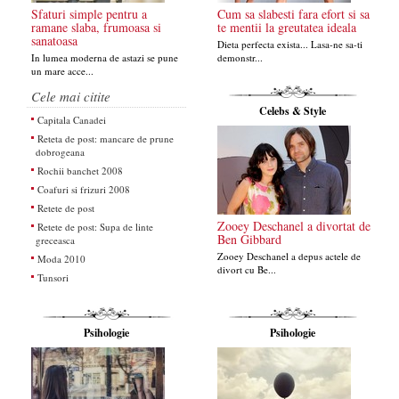
Sfaturi simple pentru a
Cum sa slabesti fara efort si sa
ramane slaba, frumoasa si
te mentii la greutatea ideala
sanatoasa
Dieta perfecta exista... Lasa-ne sa-ti
In lumea moderna de astazi se pune
demonstr...
un mare acce...
Cele mai citite
Celebs & Style
Capitala Canadei
Reteta de post: mancare de prune
dobrogeana
Rochii banchet 2008
Coafuri si frizuri 2008
Retete de post
Zooey Deschanel a divortat de
Retete de post: Supa de linte
Ben Gibbard
greceasca
Zooey Deschanel a depus actele de
Moda 2010
divort cu Be...
Tunsori
Psihologie
Psihologie