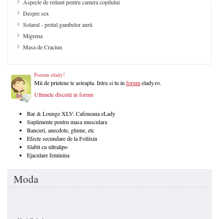
Aspecte de retinut pentru camera copilului
Despre sex
Solarul - pretul gambelor aurii
Migrena
Masa de Craciun
Forum elady!
Mii de prietene te asteapta. Intra si tu in
forum
elady.ro.
Ultimele discutii in forum
Bar & Lounge XLV: Cafeneaua eLady
Suplimente pentru masa musculara
Bancuri, anecdote, glume, etc
Efecte secundare de la Follixin
Slabit cu ultralipo
Ejaculare feminina
Moda