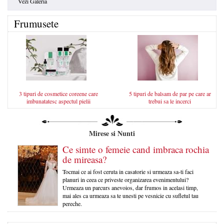
Vezi Galeria
Frumusete
3 tipuri de cosmetice coreene care
5 tipuri de balsam de par pe care ar
imbunatatesc aspectul pielii
trebui sa le incerci
Mirese si Nunti
Ce simte o femeie cand imbraca rochia
de mireasa?
Tocmai ce ai fost ceruta in casatorie si urmeaza sa-ti faci
planuri in ceea ce priveste organizarea evenimentului?
Urmeaza un parcurs anevoios, dar frumos in acelasi timp,
mai ales ca urmeaza sa te unesti pe vesnicie cu sufletul tau
pereche.