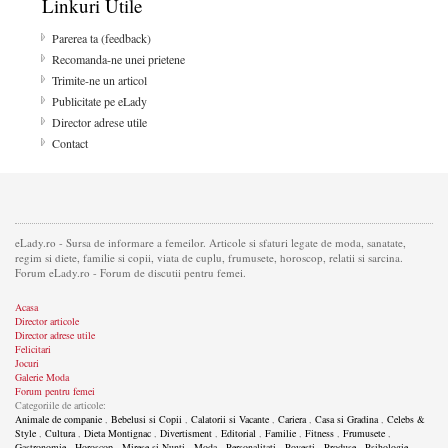
Linkuri Utile
Parerea ta (feedback)
Recomanda-ne unei prietene
Trimite-ne un articol
Publicitate pe eLady
Director adrese utile
Contact
eLady.ro - Sursa de informare a femeilor. Articole si sfaturi legate de moda, sanatate,
regim si diete, familie si copii, viata de cuplu, frumusete, horoscop, relatii si sarcina.
Forum eLady.ro - Forum de discutii pentru femei.
Acasa
Director articole
Director adrese utile
Felicitari
Jocuri
Galerie Moda
Forum pentru femei
Categoriile de articole:
Animale de companie
,
Bebelusi si Copii
,
Calatorii si Vacante
,
Cariera
,
Casa si Gradina
,
Celebs &
Style
,
Cultura
,
Dieta Montignac
,
Divertisment
,
Editorial
,
Familie
,
Fitness
,
Frumusete
,
Gastronomie
,
Horoscop
,
Mirese si Nunti
,
Moda
,
Personalitati
,
Povesti
,
Produse
,
Psihologie
,