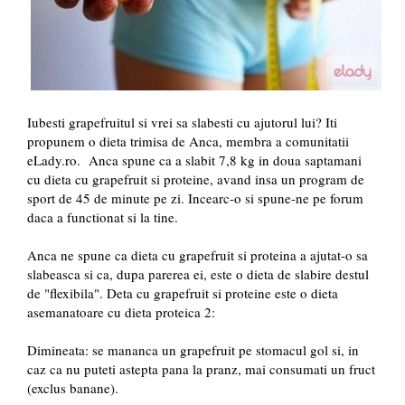
Iubesti grapefruitul si vrei sa slabesti cu ajutorul lui? Iti
propunem o dieta trimisa de Anca, membra a comunitatii
eLady.ro. Anca spune ca a slabit 7,8 kg in doua saptamani
cu dieta cu grapefruit si proteine, avand insa un program de
sport de 45 de minute pe zi. Incearc-o si spune-ne pe forum
daca a functionat si la tine.
Anca ne spune ca dieta cu grapefruit si proteina a ajutat-o sa
slabeasca si ca, dupa parerea ei, este o dieta de slabire destul
de "flexibila". Deta cu grapefruit si proteine este o dieta
asemanatoare cu dieta proteica 2:
Dimineata: se mananca un grapefruit pe stomacul gol si, in
caz ca nu puteti astepta pana la pranz, mai consumati un fruct
(exclus banane).