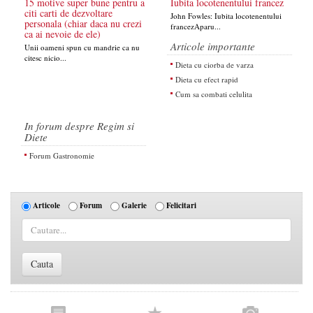
15 motive super bune pentru a
Iubita locotenentului francez
citi carti de dezvoltare
John Fowles: Iubita locotenentului
personala (chiar daca nu crezi
francezAparu...
ca ai nevoie de ele)
Articole importante
Unii oameni spun cu mandrie ca nu
citesc nicio...
Dieta cu ciorba de varza
Dieta cu efect rapid
Cum sa combati celulita
In forum despre Regim si
Diete
Forum Gastronomie
Articole
Forum
Galerie
Felicitari