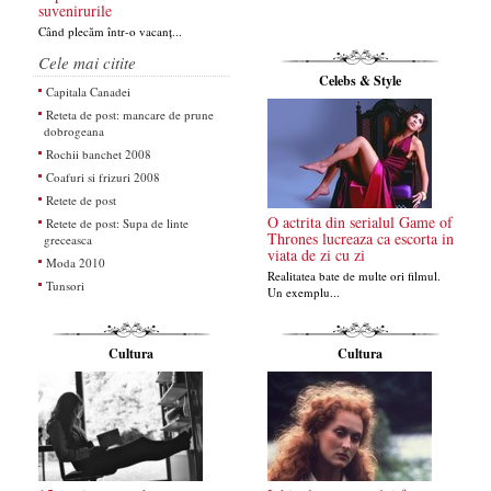
suvenirurile
Când plecăm într-o vacanț...
Cele mai citite
Celebs & Style
Capitala Canadei
Reteta de post: mancare de prune
dobrogeana
Rochii banchet 2008
Coafuri si frizuri 2008
Retete de post
O actrita din serialul Game of
Retete de post: Supa de linte
Thrones lucreaza ca escorta in
greceasca
viata de zi cu zi
Moda 2010
Realitatea bate de multe ori filmul.
Tunsori
Un exemplu...
Cultura
Cultura