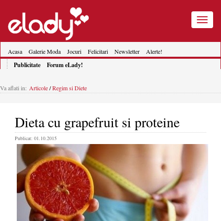
Toggle
navigatio
Acasa
Galerie Moda
Jocuri
Felicitari
Newsletter
Alerte!
Publicitate
Forum eLady!
Va aflati in:
Articole
/
Regim si Diete
Dieta cu grapefruit si proteine
Publicat: 01.10.2015