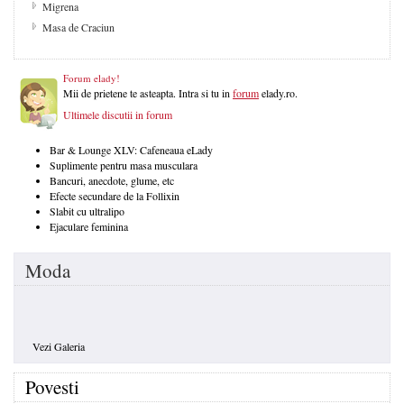
Migrena
Masa de Craciun
Forum elady!
Mii de prietene te asteapta. Intra si tu in
forum
elady.ro.
Ultimele discutii in forum
Bar & Lounge XLV: Cafeneaua eLady
Suplimente pentru masa musculara
Bancuri, anecdote, glume, etc
Efecte secundare de la Follixin
Slabit cu ultralipo
Ejaculare feminina
Moda
Vezi Galeria
Povesti