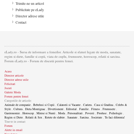
Trimite-ne un articol
Publicitate pe eLady
Director adrese utile
Contact
eLady.ro - Sursa de informare a femeilor. Articole si sfaturi legate de moda, sanatate,
regim si diete, familie si copii, viata de cuplu, frumusete, horoscop, relatii si sarcina.
Forum eLady.ro - Forum de discutii pentru femei.
Acasa
Director articole
Director adrese utile
Felicitari
Jocuri
Galerie Moda
Forum pentru femei
Categoriile de articole:
Animale de companie
,
Bebelusi si Copii
,
Calatorii si Vacante
,
Cariera
,
Casa si Gradina
,
Celebs &
Style
,
Cultura
,
Dieta Montignac
,
Divertisment
,
Editorial
,
Familie
,
Fitness
,
Frumusete
,
Gastronomie
,
Horoscop
,
Mirese si Nunti
,
Moda
,
Personalitati
,
Povesti
,
Produse
,
Psihologie
,
Regim si Diete
,
Relatii & Sex
,
Retete de slabire
,
Sanatate
,
Sarcina
,
Societate
,
Tu faci diferenta!
Tine-te in contact
Forum
Alerte in email