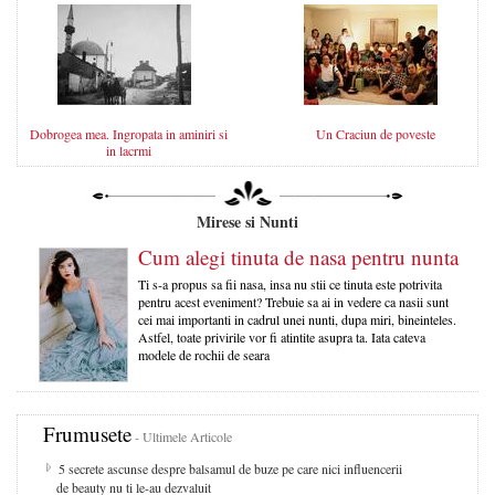
Dobrogea mea. Ingropata in aminiri si
Un Craciun de poveste
in lacrmi
Mirese si Nunti
Cum alegi tinuta de nasa pentru nunta
Ti s-a propus sa fii nasa, insa nu stii ce tinuta este potrivita
pentru acest eveniment? Trebuie sa ai in vedere ca nasii sunt
cei mai importanti in cadrul unei nunti, dupa miri, bineinteles.
Astfel, toate privirile vor fi atintite asupra ta. Iata cateva
modele de rochii de seara
Frumusete
- Ultimele Articole
5 secrete ascunse despre balsamul de buze pe care nici influencerii
de beauty nu ti le-au dezvaluit