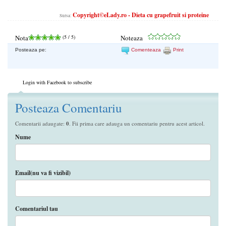
Copyright©eLady.ro - Dieta cu grapefruit si proteine
Sursa:
Nota
(
5
/ 5)
Noteaza
Posteaza pe:
Comenteaza
Print
Login with Facebook to subscribe
Posteaza Comentariu
Comentarii adaugate:
0
. Fii prima care adauga un comentariu pentru acest articol.
Nume
Email(nu va fi vizibil)
Comentariul tau