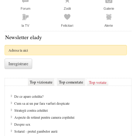
Forum
Zodii
Galerie
la TV
Felicitari
Alerte
Newsletter elady
Top vizionate
Top comentate
Top votate
De ce apare celulita?
Cum sa ai un par fara varfuri despicate
Strategii contra celulitei
Aspecte de retinut pentru camera copilului
Despre sex
Solarul - pretul gambelor aurii