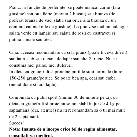
Pranz: in functie de preferinte, se poate manca: carne (fara
grasime) sau oua fierte (maxim 2 bucati) sau branza (de
preferat branza de vaci slaba sau orice alta branza cu un
continut cat mai mic de grasime). La pranz se mai pot adauga:
salata verde cu lamaie sau salata de rosii cu castraveti si
putina lamaie sau otet.
Cina: aceeasi recomandare ca si la pranz (poate fi ceva diferit)
sau iaurt slab sau o cana de lapte sau alte 2 fructe. Nu se
consuma nici paine, nici dulciuri.
In dieta cu graoefruit si proteine portiile sunt normale (intre
150-250 grame/portie). Se poate bea apa, ceai sau cafea
(neindulcite si fara lapte).
Combinata cu putin sport (minim 30 de minute pe zi), cu
dieta cu grapefruit si proteina se pot slabi in jur de 4 kg pe
saptamana (dar, atentie!) nu iti recomandam sa o tii mai mult
de 2 saptamani.
Succes!
Nota: Inainte de a incepe orice fel de regim alimentar,
consultati-va medicul.