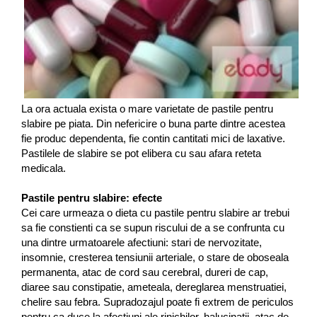
La ora actuala exista o mare varietate de pastile pentru
slabire pe piata. Din nefericire o buna parte dintre acestea
fie produc dependenta, fie contin cantitati mici de laxative.
Pastilele de slabire se pot elibera cu sau afara reteta
medicala.
Pastile pentru slabire: efecte
Cei care urmeaza o dieta cu pastile pentru slabire ar trebui
sa fie constienti ca se supun riscului de a se confrunta cu
una dintre urmatoarele afectiuni: stari de nervozitate,
insomnie, cresterea tensiunii arteriale, o stare de oboseala
permanenta, atac de cord sau cerebral, dureri de cap,
diaree sau constipatie, ameteala, dereglarea menstruatiei,
chelire sau febra. Supradozajul poate fi extrem de periculos
pentru ca duce la afectiuni ale rinichilor, halucinatii, atac de