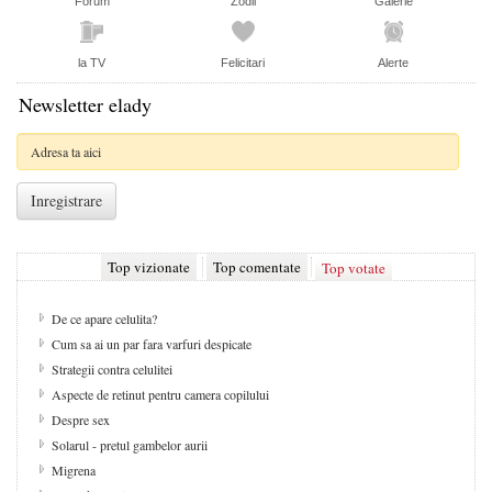
Forum
Zodii
Galerie
la TV
Felicitari
Alerte
Newsletter elady
Top vizionate
Top comentate
Top votate
De ce apare celulita?
Cum sa ai un par fara varfuri despicate
Strategii contra celulitei
Aspecte de retinut pentru camera copilului
Despre sex
Solarul - pretul gambelor aurii
Migrena