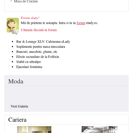
Masa de Craciun
Forum elady!
Mii de prietene te asteapta. Intra si tu in
forum
elady.ro.
Ultimele discutii in forum
Bar & Lounge XLV: Cafeneaua eLady
Suplimente pentru masa musculara
Bancuri, anecdote, glume, etc
Efecte secundare de la Follixin
Slabit cu ultralipo
Ejaculare feminina
Moda
Vezi Galeria
Cariera