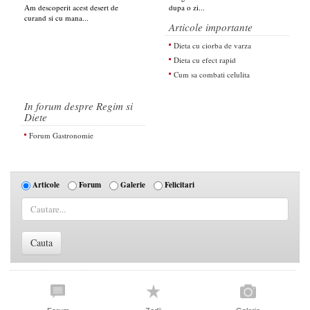
Am descoperit acest desert de
dupa o zi...
curand si cu mana...
Articole importante
Dieta cu ciorba de varza
Dieta cu efect rapid
Cum sa combati celulita
In forum despre Regim si
Diete
Forum Gastronomie
Articole
Forum
Galerie
Felicitari