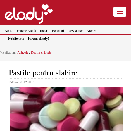
Toggle
navigatio
Acasa
Galerie Moda
Jocuri
Felicitari
Newsletter
Alerte!
Publicitate
Forum eLady!
Va aflati in:
Articole
/
Regim si Diete
Pastile pentru slabire
Publicat: 28.02.2007