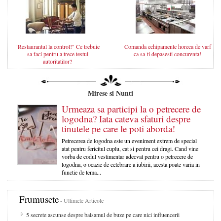
"Restaurantul la control!" Ce trebuie
Comanda echipamente horeca de varf
sa faci pentru a trece testul
ca sa-ti depasesti concurenta!
autoritatilor?
Mirese si Nunti
Urmeaza sa participi la o petrecere de
logodna? Iata cateva sfaturi despre
tinutele pe care le poti aborda!
Petrecerea de logodna este un eveniment extrem de special
atat pentru fericitul cuplu, cat si pentru cei dragi. Cand vine
vorba de codul vestimentar adecvat pentru o petrecere de
logodna, o ocazie de celebrare a iubirii, acesta poate varia in
functie de tema...
Frumusete
- Ultimele Articole
5 secrete ascunse despre balsamul de buze pe care nici influencerii