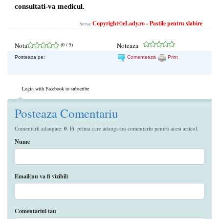
consultati-va medicul.
Copyright©eLady.ro - Pastile pentru slabire
Sursa:
Nota
(
0
/ 5)
Noteaza
Posteaza pe:
Comenteaza
Print
Login with Facebook to subscribe
Posteaza Comentariu
Comentarii adaugate:
0
. Fii prima care adauga un comentariu pentru acest articol.
Nume
Email(nu va fi vizibil)
Comentariul tau