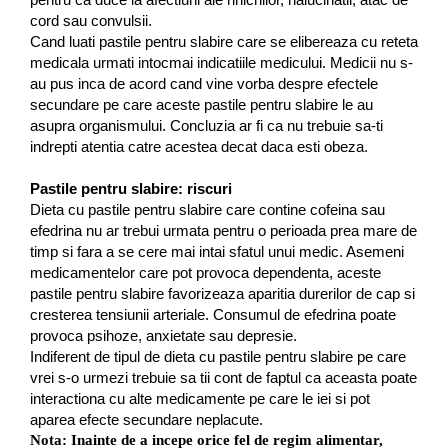
cord sau convulsii.
Cand luati pastile pentru slabire care se elibereaza cu reteta
medicala urmati intocmai indicatiile medicului. Medicii nu s-
au pus inca de acord cand vine vorba despre efectele
secundare pe care aceste pastile pentru slabire le au
asupra organismului. Concluzia ar fi ca nu trebuie sa-ti
indrepti atentia catre acestea decat daca esti obeza.
Pastile pentru slabire: riscuri
Dieta cu pastile pentru slabire care contine cofeina sau
efedrina nu ar trebui urmata pentru o perioada prea mare de
timp si fara a se cere mai intai sfatul unui medic. Asemeni
medicamentelor care pot provoca dependenta, aceste
pastile pentru slabire favorizeaza aparitia durerilor de cap si
cresterea tensiunii arteriale. Consumul de efedrina poate
provoca psihoze, anxietate sau depresie.
Indiferent de tipul de dieta cu pastile pentru slabire pe care
vrei s-o urmezi trebuie sa tii cont de faptul ca aceasta poate
interactiona cu alte medicamente pe care le iei si pot
aparea efecte secundare neplacute.
Nota: Inainte de a incepe orice fel de regim alimentar,