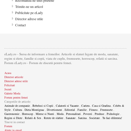
Recomanda-ne unei prietene
Trimite-ne un articol
Publicitate pe eLady
Director adrese utile
Contact
eLady.ro - Sursa de informare a femeilor. Articole si sfaturi legate de moda, sanatate,
regim si diete, familie si copii, viata de cuplu, frumusete, horoscop, relatii si sarcina.
Forum eLady.ro - Forum de discutii pentru femei.
Acasa
Director articole
Director adrese utile
Felicitari
Jocuri
Galerie Moda
Forum pentru femei
Categoriile de articole:
Animale de companie
,
Bebelusi si Copii
,
Calatorii si Vacante
,
Cariera
,
Casa si Gradina
,
Celebs &
Style
,
Cultura
,
Dieta Montignac
,
Divertisment
,
Editorial
,
Familie
,
Fitness
,
Frumusete
,
Gastronomie
,
Horoscop
,
Mirese si Nunti
,
Moda
,
Personalitati
,
Povesti
,
Produse
,
Psihologie
,
Regim si Diete
,
Relatii & Sex
,
Retete de slabire
,
Sanatate
,
Sarcina
,
Societate
,
Tu faci diferenta!
Tine-te in contact
Forum
Alerte in email