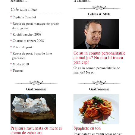
echilibrat,...
la Craciun!...
Cele mai citite
Celebs & Style
Capitala Canadei
Reteta de post: mancare de prune
dobrogeana
Rochii banchet 2008
Coafuri si frizuri 2008
Retete de post
Ce au in comun personalitatile
Retete de post: Supa de linte
de mai jos? Nu o sa iti treaca
greceasca
prin cap!
Moda 2010
Ce au in comun personalitatile de
Tunsori
mai jos? Nu o...
Gastronomie
Gastronomie
Prajitura rasturnata cu mere si
Spaghete cu ton
crema de zahar ars
Imaginati-va ca veniti acasa obositi