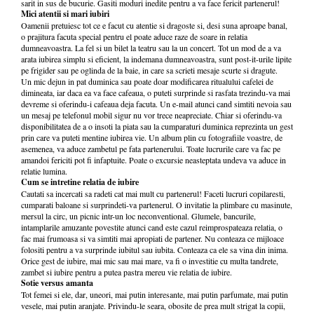
sarit in sus de bucurie. Gasiti moduri inedite pentru a va face fericit partenerul!
Mici atentii si mari iubiri
Oamenii pretuiesc tot ce e facut cu atentie si dragoste si, desi suna aproape banal,
o prajitura facuta special pentru el poate aduce raze de soare in relatia
dumneavoastra. La fel si un bilet la teatru sau la un concert. Tot un mod de a va
arata iubirea simplu si eficient, la indemana dumneavoastra, sunt post-it-urile lipite
pe frigider sau pe oglinda de la baie, in care sa scrieti mesaje scurte si dragute.
Un mic dejun in pat duminica sau poate doar modificarea ritualului cafelei de
dimineata, iar daca ea va face cafeaua, o puteti surprinde si rasfata trezindu-va mai
devreme si oferindu-i cafeaua deja facuta. Un e-mail atunci cand simtiti nevoia sau
un mesaj pe telefonul mobil sigur nu vor trece neapreciate. Chiar si oferindu-va
disponibilitatea de a o insoti la piata sau la cumparaturi duminica reprezinta un gest
prin care va puteti mentine iubirea vie. Un album plin cu fotografiile voastre, de
asemenea, va aduce zambetul pe fata partenerului. Toate lucrurile care va fac pe
amandoi fericiti pot fi infaptuite. Poate o excursie neasteptata undeva va aduce in
relatie lumina.
Cum se intretine relatia de iubire
Cautati sa incercati sa radeti cat mai mult cu partenerul! Faceti lucruri copilaresti,
cumparati baloane si surprindeti-va partenerul. O invitatie la plimbare cu masinute,
mersul la circ, un picnic intr-un loc neconventional. Glumele, bancurile,
intamplarile amuzante povestite atunci cand este cazul reimprospateaza relatia, o
fac mai frumoasa si va simtiti mai apropiati de partener. Nu conteaza ce mijloace
folositi pentru a va surprinde iubitul sau iubita. Conteaza ca ele sa vina din inima.
Orice gest de iubire, mai mic sau mai mare, va fi o investitie cu multa tandrete,
zambet si iubire pentru a putea pastra mereu vie relatia de iubire.
Sotie versus amanta
Tot femei si ele, dar, uneori, mai putin interesante, mai putin parfumate, mai putin
vesele, mai putin aranjate. Privindu-le seara, obosite de prea mult strigat la copii,