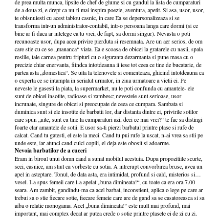
de prea multa munca, lipsite de chef de glume si cu gandul la lista de cumparaturi
de a doua zi, e drept ca nu-ti mai inspira poezie, aventura, apetit. Si asa, usor, usor,
te obisnuiesti cu acest tablou casnic, in care Ea se depersonalizeaza si se
transforma intr-un administrator-contabil, intr-o persoana langa care dormi (si ce
bine ar fi daca ar intelege ca tu vrei, de fapt, sa dormi singur). Nevasta o poti
recunoaste usor, dupa acea privire pierduta si resemnata. Are un aer serios, de om
care stie cu ce se „mananca“ viata. Ea e scoasa de obicei la gratarele cu nasii, spala
rosiile, taie carnea pentru fripturi cu o siguranta dezarmanta si pune masa cu o
precizie chiar enervanta, fiindca intotdeauna ii iese tot ceea ce tine de bucatarie, de
partea asta „domestica“. Se uita la telenovele si comenteaza, ghicind intotdeauna ca
o experta ce se intampla in serialul urmator, in ziua urmatoare a vietii ei. Pe
neveste le gasesti la piata, la supermarket, nu le poti confunda cu amantele- ele
sunt de obicei insotite, radioase si zambesc; nevestele sunt serioase, usor
incrunate, singure de obicei si preocupate de ceea ce cumpara. Sambata si
duminica sunt si ele insotite de barbatii lor, dar distanta dintre ei, privirile sotilor
care spun „uite, sunt cu tine la cumparaturi azi, deci ce mai vrei?“ te fac sa distingi
foarte clar amantele de sotii. E usor sa-ti pierzi barbatul printre plase si rufe de
calcat. Cand tu gatesti, el este la meci. Cand tu pui rufe la uscat, n-ai vrea sa stii pe
unde este, iar atunci cand culci copiii, el deja este obosit si adoarme.
Nevoia barbatilor de a cuceri
Eram in biroul unui domn cand a sunat mobilul acestuia. Dupa propozitiile scurte,
seci, casnice, am stiut ca vorbeste cu sotia. A intrerupt convorbirea brusc, avea un
apel in asteptare. Tonul, de data asta, era intimidat, profund si cald, misterios si…
vesel. I-a spus femeii care l-a apelat „buna dimineata!“, cu toate ca era ora 7.00
seara. Am zambit, gandindu-ma ca acel barbat, inconstient, aplica o lege pe care ar
trebui sa o stie fiecare sotie, fiecare femeie care are de gand sa se casatoreasca si sa
aiba o relatie monogama. Acel „buna dimineata!“ este mult mai profund, mai
important, mai complex decat ar putea crede o sotie printre plasele ei de zi cu zi.