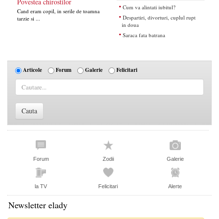
Povestea chirostilor
Cum va alintati iubitul?
Cand eram copil, in serile de toamna
Despartiri, divorturi, cuplul rupt
tarzie si ...
in doua
Saraca fata batrana
Articole
Forum
Galerie
Felicitari
Forum
Zodii
Galerie
la TV
Felicitari
Alerte
Newsletter elady