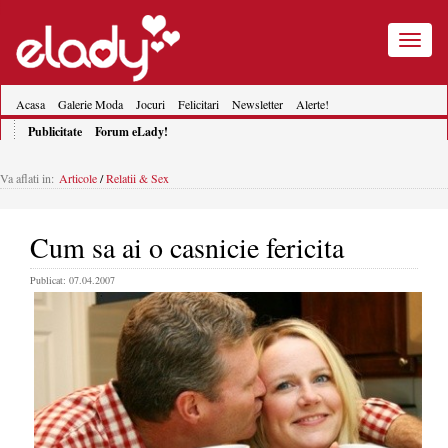
Toggle
navigatio
Acasa
Galerie Moda
Jocuri
Felicitari
Newsletter
Alerte!
Publicitate
Forum eLady!
Va aflati in:
Articole
/
Relatii & Sex
Cum sa ai o casnicie fericita
Publicat: 07.04.2007