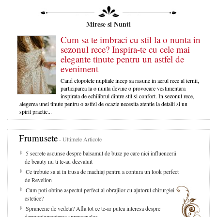
Mirese si Nunti
Cum sa te imbraci cu stil la o nunta in
sezonul rece? Inspira-te cu cele mai
elegante tinute pentru un astfel de
eveniment
Cand clopotele nuptiale incep sa rasune in aerul rece al iernii,
participarea la o nunta devine o provocare vestimentara
inspirata de echilibrul dintre stil si confort. In sezonul rece,
alegerea unei tinute pentru o astfel de ocazie necesita atentie la detalii si un
spirit practic...
Frumusete
- Ultimele Articole
5 secrete ascunse despre balsamul de buze pe care nici influencerii
de beauty nu ti le-au dezvaluit
Ce trebuie sa ai in trusa de machiaj pentru a contura un look perfect
de Revelion
Cum poti obtine aspectul perfect al obrajilor cu ajutorul chirurgiei
estetice?
Sprancene de vedeta? Afla tot ce te-ar putea interesa despre
dermopigmentarea sprancenelor