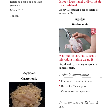
Zooey Deschanel a divortat de
Retete de post: Supa de linte
Ben Gibbard
greceasca
Zooey Deschanel a depus actele de
Moda 2010
divort cu Be...
Tunsori
Gastronomie
6 alimente care nu se spala
niciodata inainte de gatit
Regulile de igiena impun spalarea
ingredientelo...
Articole importante
Gastronomie
Cum sa ai o casnicie fericita
Barbatii si filmele porno
Cat dureaza indragostirea
In forum despre Relatii &
Sex