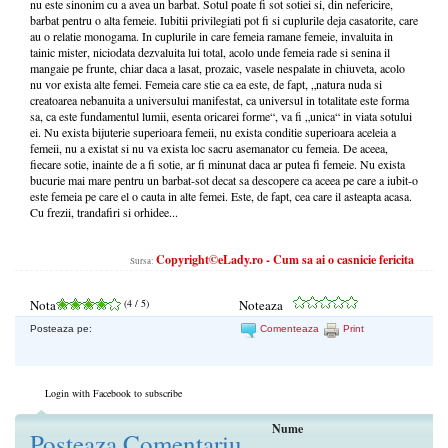
nu este sinonim cu a avea un barbat. Sotul poate fi sot sotiei si, din nefericire,
barbat pentru o alta femeie. Iubitii privilegiati pot fi si cuplurile deja casatorite, care
au o relatie monogama. In cuplurile in care femeia ramane femeie, invaluita in
tainic mister, niciodata dezvaluita lui total, acolo unde femeia rade si senina il
mangaie pe frunte, chiar daca a lasat, prozaic, vasele nespalate in chiuveta, acolo
nu vor exista alte femei. Femeia care stie ca ea este, de fapt, „natura nuda si
creatoarea nebanuita a universului manifestat, ca universul in totalitate este forma
sa, ca este fundamentul lumii, esenta oricarei forme“, va fi „unica“ in viata sotului
ei. Nu exista bijuterie superioara femeii, nu exista conditie superioara aceleia a
femeii, nu a existat si nu va exista loc sacru asemanator cu femeia. De aceea,
fiecare sotie, inainte de a fi sotie, ar fi minunat daca ar putea fi femeie. Nu exista
bucurie mai mare pentru un barbat-sot decat sa descopere ca aceea pe care a iubit-o
este femeia pe care el o cauta in alte femei. Este, de fapt, cea care il asteapta acasa.
Cu frezii, trandafiri si orhidee...
Copyright©eLady.ro - Cum sa ai o casnicie fericita
Sursa:
Nota
(
4
/ 5)
Noteaza
Posteaza pe:
Comenteaza
Print
Login with Facebook to subscribe
Nume
Posteaza Comentariu