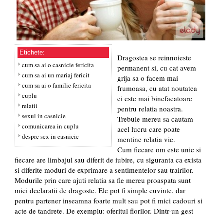
Etichete:
Dragostea se reinnoieste
cum sa ai o casnicie fericita
permanent si, cu cat avem
cum sa ai un mariaj fericit
grija sa o facem mai
cum sa ai o familie fericita
frumoasa, cu atat noutatea
cuplu
ei este mai binefacatoare
relatii
pentru relatia noastra.
sexul in casnicie
Trebuie mereu sa cautam
comunicarea in cuplu
acel lucru care poate
despre sex in casnicie
mentine relatia vie.
Cum fiecare om este unic si
fiecare are limbajul sau diferit de iubire, cu siguranta ca exista
si diferite moduri de exprimare a sentimentelor sau trairilor.
Modurile prin care ajuti relatia sa fie mereu proaspata sunt
mici declaratii de dragoste. Ele pot fi simple cuvinte, dar
pentru partener inseamna foarte mult sau pot fi mici cadouri si
acte de tandrete. De exemplu: oferitul florilor. Dintr-un gest