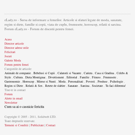
eLady.ro - Sursa de informare a femeilor. Articole si sfaturi legate de moda, sanatate,
regim si diete, familie si copii, viata de cuplu, frumusete, horoscop, relatii si sarcina.
Forum eLady.ro - Forum de discutii pentru femei.
Acasa
Director articole
Director adrese utile
Felicitari
Jocuri
Galerie Moda
Forum pentru femei
Categoriile de articole:
Animale de companie
,
Bebelusi si Copii
,
Calatorii si Vacante
,
Cariera
,
Casa si Gradina
,
Celebs &
Style
,
Cultura
,
Dieta Montignac
,
Divertisment
,
Editorial
,
Familie
,
Fitness
,
Frumusete
,
Gastronomie
,
Horoscop
,
Mirese si Nunti
,
Moda
,
Personalitati
,
Povesti
,
Produse
,
Psihologie
,
Regim si Diete
,
Relatii & Sex
,
Retete de slabire
,
Sanatate
,
Sarcina
,
Societate
,
Tu faci diferenta!
Tine-te in contact
Forum
Alerte in email
Newsletter
Cum sa ai o casnicie fericita
Copyright © 2005 - 2011, Solidweb LTD.
Toate drepturile rezervate.
Termeni si Conditii
|
Publicitate
|
Contact