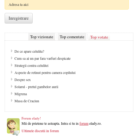
Top vizionate
Top comentate
Top votate
De ce apare celulita?
Cum sa ai un par fara varfuri despicate
Strategii contra celulitei
Aspecte de retinut pentru camera copilului
Despre sex
Solarul - pretul gambelor aurii
Migrena
Masa de Craciun
Forum elady!
Mii de prietene te asteapta. Intra si tu in
forum
elady.ro.
Ultimele discutii in forum