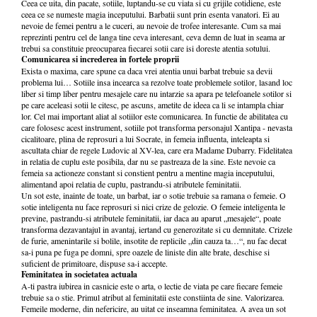
Ceea ce uita, din pacate, sotiile, luptandu-se cu viata si cu grijile cotidiene, este
ceea ce se numeste magia inceputului. Barbatii sunt prin esenta vanatori. Ei au
nevoie de femei pentru a le cuceri, au nevoie de trofee interesante. Cum sa mai
reprezinti pentru cel de langa tine ceva interesant, ceva demn de luat in seama ar
trebui sa constituie preocuparea fiecarei sotii care isi doreste atentia sotului.
Comunicarea si increderea in fortele proprii
Exista o maxima, care spune ca daca vrei atentia unui barbat trebuie sa devii
problema lui… Sotiile insa incearca sa rezolve toate problemele sotilor, lasand loc
liber si timp liber pentru mesajele care nu intarzie sa apara pe telefoanele sotilor si
pe care aceleasi sotii le citesc, pe ascuns, ametite de ideea ca li se intampla chiar
lor. Cel mai important aliat al sotiilor este comunicarea. In functie de abilitatea cu
care folosesc acest instrument, sotiile pot transforma personajul Xantipa - nevasta
cicalitoare, plina de reprosuri a lui Socrate, in femeia influenta, inteleapta si
ascultata chiar de regele Ludovic al XV-lea, care era Madame Dubarry. Fidelitatea
in relatia de cuplu este posibila, dar nu se pastreaza de la sine. Este nevoie ca
femeia sa actioneze constant si constient pentru a mentine magia inceputului,
alimentand apoi relatia de cuplu, pastrandu-si atributele feminitatii.
Un sot este, inainte de toate, un barbat, iar o sotie trebuie sa ramana o femeie. O
sotie inteligenta nu face reprosuri si nici crize de gelozie. O femeie inteligenta le
previne, pastrandu-si atributele feminitatii, iar daca au aparut „mesajele“, poate
transforma dezavantajul in avantaj, iertand cu generozitate si cu demnitate. Crizele
de furie, amenintarile si bolile, insotite de replicile „din cauza ta…“, nu fac decat
sa-i puna pe fuga pe domni, spre oazele de liniste din alte brate, deschise si
suficient de primitoare, dispuse sa-i accepte.
Feminitatea in societatea actuala
A-ti pastra iubirea in casnicie este o arta, o lectie de viata pe care fiecare femeie
trebuie sa o stie. Primul atribut al feminitatii este constiinta de sine. Valorizarea.
Femeile moderne, din nefericire, au uitat ce inseamna feminitatea. A avea un sot