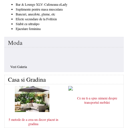
Bar & Lounge XLV: Cafeneaua eLady
Suplimente pentru masa musculara
Bancuri, anecdote, glume, etc
Efecte secundare de la Follixin
Slabit cu ultralipo
Ejaculare feminina
Moda
Vezi Galeria
Casa si Gradina
Ce nu ti-a spus nimeni despre
transportul mobilei
5 metode de a crea un decor placut in
gradina