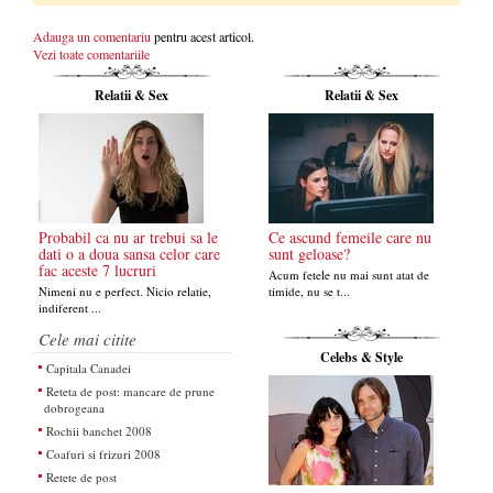
Adauga un comentariu
pentru acest articol.
Vezi toate comentariile
Relatii & Sex
Relatii & Sex
Probabil ca nu ar trebui sa le
Ce ascund femeile care nu
dati o a doua sansa celor care
sunt geloase?
fac aceste 7 lucruri
Acum fetele nu mai sunt atat de
Nimeni nu e perfect. Nicio relatie,
timide, nu se t...
indiferent ...
Cele mai citite
Celebs & Style
Capitala Canadei
Reteta de post: mancare de prune
dobrogeana
Rochii banchet 2008
Coafuri si frizuri 2008
Retete de post