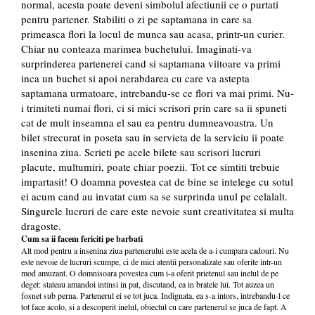
normal, acesta poate deveni simbolul afectiunii ce o purtati
pentru partener. Stabiliti o zi pe saptamana in care sa
primeasca flori la locul de munca sau acasa, printr-un curier.
Chiar nu conteaza marimea buchetului. Imaginati-va
surprinderea partenerei cand si saptamana viitoare va primi
inca un buchet si apoi nerabdarea cu care va astepta
saptamana urmatoare, intrebandu-se ce flori va mai primi. Nu-
i trimiteti numai flori, ci si mici scrisori prin care sa ii spuneti
cat de mult inseamna el sau ea pentru dumneavoastra. Un
bilet strecurat in poseta sau in servieta de la serviciu ii poate
insenina ziua. Scrieti pe acele bilete sau scrisori lucruri
placute, multumiri, poate chiar poezii. Tot ce simtiti trebuie
impartasit! O doamna povestea cat de bine se intelege cu sotul
ei acum cand au invatat cum sa se surprinda unul pe celalalt.
Singurele lucruri de care este nevoie sunt creativitatea si multa
dragoste.
Cum sa ii facem fericiti pe barbati
Alt mod pentru a insenina ziua partenerului este acela de a-i cumpara cadouri. Nu
este nevoie de lucruri scumpe, ci de mici atentii personalizate sau oferite intr-un
mod amuzant. O domnisoara povestea cum i-a oferit prietenul sau inelul de pe
deget: stateau amandoi intinsi in pat, discutand, ea in bratele lui. Tot auzea un
fosnet sub perna. Partenerul ei se tot juca. Indignata, ea s-a intors, intrebandu-l ce
tot face acolo, si a descoperit inelul, obiectul cu care partenerul se juca de fapt. A