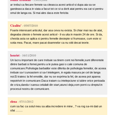
ar trebui ca fiecare femeie sa citeasca acest articol si dupa aia sa se
gandeasca daca in viata a facut tot ce si-a dorit atat pentru ea cat si pentru
omul de langa ea. Si mai ales daca este fericita
Cicalitu'
- 05/07/2010
Foarte interesant articolul, dar asa ceva nu exista. Si chiar mai rau de atat,
degeaba citeste o femeie acest articol - il va uita in maxim 24 de ore. Si da,
chestia asta se aplica si pentru femeile destepte si frumoase, cum este si
sotia mea. Pacat, mare pacat doamnelor ca nu stiti decat teorie.
henriet
- 16/11/2010
Un lucru important de care trebuie sa tinem cont noi femeile,sunt diferentele
dintre barbati si femei,pentru a le putea gasi o cale comuna de
comunicare.Psihologia barbatilor este diferita de psihologia femeilor, de aceea
trebuie sa-l cunoastem si sa-l intelegem, in egala masura pe cel de langa
noi.Ei traiesc la fel emotiile, dar nu se exprima la fel, de aceea pot aparea
nepotriviri in comunicare.Daca tratam cu intelepciune si iubire orice perioada
de criza,dandu-i sansa celuilalt din start,atunci deja,vom porni cu dreptul in
procesul nostru de comunicare.
elena
- 07/11/2012
cum sa fac ca sotul meu sa aiba incredere in mine , ? va rog sa-mi dati un
sfat .........