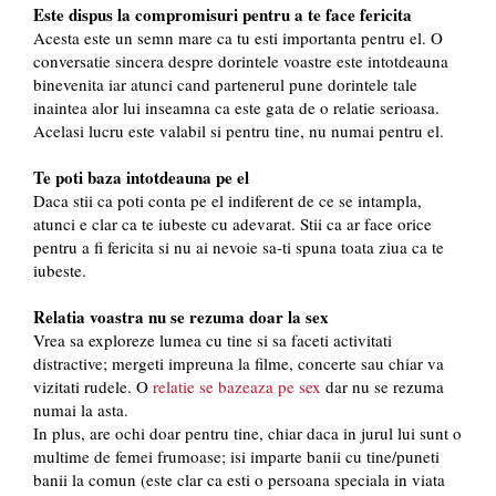
Este dispus la compromisuri pentru a te face fericita
Acesta este un semn mare ca tu esti importanta pentru el. O
conversatie sincera despre dorintele voastre este intotdeauna
binevenita iar atunci cand partenerul pune dorintele tale
inaintea alor lui inseamna ca este gata de o relatie serioasa.
Acelasi lucru este valabil si pentru tine, nu numai pentru el.
Te poti baza intotdeauna pe el
Daca stii ca poti conta pe el indiferent de ce se intampla,
atunci e clar ca te iubeste cu adevarat. Stii ca ar face orice
pentru a fi fericita si nu ai nevoie sa-ti spuna toata ziua ca te
iubeste.
Relatia voastra nu se rezuma doar la sex
Vrea sa exploreze lumea cu tine si sa faceti activitati
distractive; mergeti impreuna la filme, concerte sau chiar va
vizitati rudele. O
relatie se bazeaza pe sex
dar nu se rezuma
numai la asta.
In plus, are ochi doar pentru tine, chiar daca in jurul lui sunt o
multime de femei frumoase; isi imparte banii cu tine/puneti
banii la comun (este clar ca esti o persoana speciala in viata