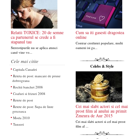
Relatii TOXICE: 20 de semne
Cum sa iti gasesti dragostea
ca partenerul se crede a fi
online
stapanul tau
Contrar credintei populare, multi
Stereotipurile nu se aplica atunci
oameni isi ga...
cand vine vo...
Cele mai citite
Celebs & Style
Capitala Canadei
Reteta de post: mancare de prune
dobrogeana
Rochii banchet 2008
Coafuri si frizuri 2008
Retete de post
Cei mai slabi actori si cel mai
Retete de post: Supa de linte
prost film al anului au primit
greceasca
Zmeura de Aur 2015
Moda 2010
Cei mai slabi actori si cel mai prost
Tunsori
film al ...