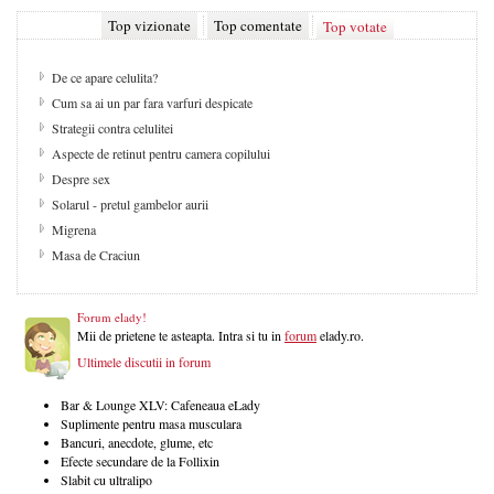
Top vizionate
Top comentate
Top votate
De ce apare celulita?
Cum sa ai un par fara varfuri despicate
Strategii contra celulitei
Aspecte de retinut pentru camera copilului
Despre sex
Solarul - pretul gambelor aurii
Migrena
Masa de Craciun
Forum elady!
Mii de prietene te asteapta. Intra si tu in
forum
elady.ro.
Ultimele discutii in forum
Bar & Lounge XLV: Cafeneaua eLady
Suplimente pentru masa musculara
Bancuri, anecdote, glume, etc
Efecte secundare de la Follixin
Slabit cu ultralipo