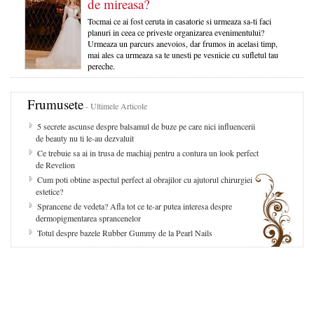
de mireasa?
Tocmai ce ai fost ceruta in casatorie si urmeaza sa-ti faci
planuri in ceea ce priveste organizarea evenimentului?
Urmeaza un parcurs anevoios, dar frumos in acelasi timp,
mai ales ca urmeaza sa te unesti pe vesnicie cu sufletul tau
pereche.
Frumusete
- Ultimele Articole
5 secrete ascunse despre balsamul de buze pe care nici influencerii
de beauty nu ti le-au dezvaluit
Ce trebuie sa ai in trusa de machiaj pentru a contura un look perfect
de Revelion
Cum poti obtine aspectul perfect al obrajilor cu ajutorul chirurgiei
estetice?
Sprancene de vedeta? Afla tot ce te-ar putea interesa despre
dermopigmentarea sprancenelor
Totul despre bazele Rubber Gummy de la Pearl Nails