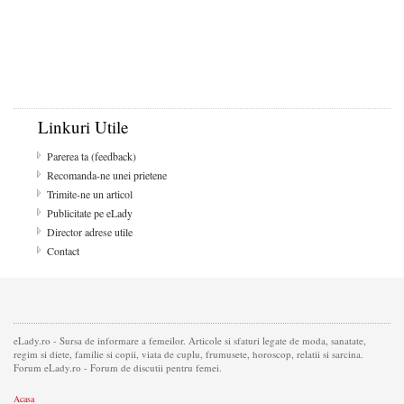
Linkuri Utile
Parerea ta (feedback)
Recomanda-ne unei prietene
Trimite-ne un articol
Publicitate pe eLady
Director adrese utile
Contact
eLady.ro - Sursa de informare a femeilor. Articole si sfaturi legate de moda, sanatate,
regim si diete, familie si copii, viata de cuplu, frumusete, horoscop, relatii si sarcina.
Forum eLady.ro - Forum de discutii pentru femei.
Acasa