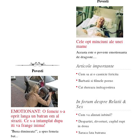
Povesti
Cele opt minciuni ale unei
mame
Aceasta este o poveste emotionanta
de dragoste....
Articole importante
Povesti
Cum sa ai o casnicie fericita
Barbatii si filmele porno
Cat dureaza indragostirea
In forum despre Relatii &
Sex
EMOTIONANT: O femeie s-a
Cum va alintati iubitul?
oprit langa un batran om al
strazii. Ce s-a intamplat dupa
Despartiri, divorturi, cuplul rupt
iti va frange inima!
in doua
"Buna dimineata!", a spus femeia
Saraca fata batrana
bat...