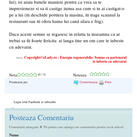
lui); isi arata bunele maniere pentru ca vrea sa te
impresioneze si sa-ti castige inima asa cum si tu ai castigat-o
pe a lui (iti deschide portiera la masina, iti trage scaunul la
restaurant sau iti ofera haina lui cand afara e frig).
Daca aceste semne se regasesc in relatia ta inseamna ca ar
trebui sa fii foarte fericita: ai langa tine un om care te iubeste
cu adevarat.
Copyright©eLady.ro - Energia regenerabila: Semne ca partenerul
Sursa:
te iubeste cu adevarat
Nota
(
0
/ 5)
Noteaza
Posteaza pe:
Comenteaza
Print
Login with Facebook to subscribe
Posteaza Comentariu
Comentarii adaugate:
0
. Fii prima care adauga un comentariu pentru acest articol.
Nume