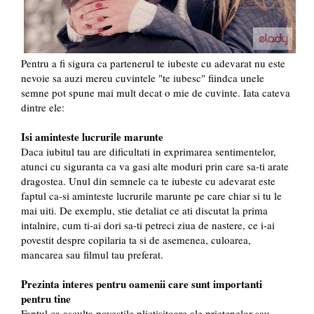
Pentru a fi sigura ca partenerul te iubeste cu adevarat nu este
nevoie sa auzi mereu cuvintele "te iubesc" fiindca unele
semne pot spune mai mult decat o mie de cuvinte. Iata cateva
dintre ele:
Isi aminteste lucrurile marunte
Daca iubitul tau are dificultati in exprimarea sentimentelor,
atunci cu siguranta ca va gasi alte moduri prin care sa-ti arate
dragostea. Unul din semnele ca te iubeste cu adevarat este
faptul ca-si aminteste lucrurile marunte pe care chiar si tu le
mai uiti. De exemplu, stie detaliat ce ati discutat la prima
intalnire, cum ti-ai dori sa-ti petreci ziua de nastere, ce i-ai
povestit despre copilaria ta si de asemenea, culoarea,
mancarea sau filmul tau preferat.
Prezinta interes pentru oamenii care sunt importanti
pentru tine
Faptul ca asculta povestile plictisitoare ale prietenelor sau