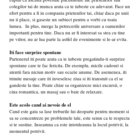
colegilor tai de munca arata ca te iubeste cu adevarat. Face un
efort pentru a fi in compania prietenilor tai, chiar daca pe unii
nu ii place, si gaseste un subiect pentru a vorbi cu toata
lumea. In plus, merge la petrecerile aniversare a oamenilor
importanti pentru tine. Daca nu ar fi interesat sa stea cu tine
pe viitor, nu ar lua parte la astfel de evenimente si le-ar evita.
Iti face surprize spontane
Partenerul iti poate arata ca te iubeste pregatindu-ti surprize
spontane care te fac fericita. De exemplu, micile cadouri si
atentii fara niciun motiv sau ocazie anume. De asemenea, iti
trimite mesaje care iti inveselesc ziua si iti transmit ca el se
gandeste la tine. Poate chiar sa organizeze mici excursii, o
cina romantica, un masaj sau o baie de relaxare.
Este acolo cand ai nevoie de el
Cand este gata sa lase treburile lui deoparte pentru moment si
sa se concentreze pe problemele tale, este semn ca te respecta
si te sustine. Inseamna ca este intotdeauna la locul potrivit, la
momentul potrivit.