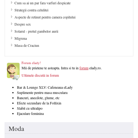
Cum sa ai un par fara varfuri despicate
Strategii contra celulitei
Aspecte de retinut pentru camera copilului
Despre sex
Solarul - pretul gambelor aurii
Migrena
Masa de Craciun
Forum elady!
Mii de prietene te asteapta. Intra si tu in
forum
elady.ro.
Ultimele discutii in forum
Bar & Lounge XLV: Cafeneaua eLady
Suplimente pentru masa musculara
Bancuri, anecdote, glume, etc
Efecte secundare de la Follixin
Slabit cu ultralipo
Ejaculare feminina
Moda