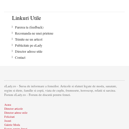
Linkuri Utile
Parerea ta (feedback)
Recomanda-ne unei prietene
Trimite-ne un articol
Publicitate pe eLady
Director adrese utile
Contact
eLady.ro - Sursa de informare a femeilor. Articole si sfaturi legate de moda, sanatate,
regim si diete, familie si copii, viata de cuplu, frumusete, horoscop, relatii si sarcina.
Forum eLady.ro - Forum de discutii pentru femei.
Acasa
Director articole
Director adrese utile
Felicitari
Jocuri
Galerie Moda
Forum pentru femei