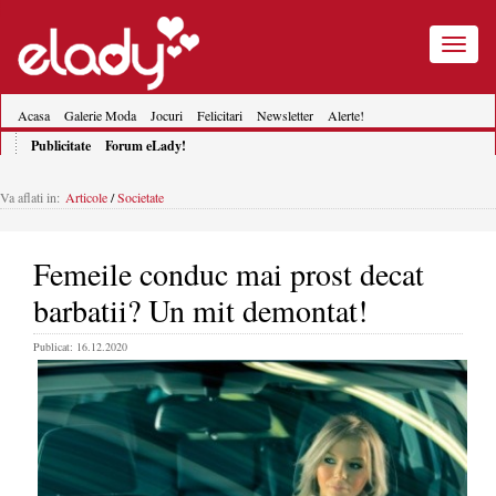
Toggle
navigatio
Acasa
Galerie Moda
Jocuri
Felicitari
Newsletter
Alerte!
Publicitate
Forum eLady!
Va aflati in:
Articole
/
Societate
Femeile conduc mai prost decat
barbatii? Un mit demontat!
Publicat: 16.12.2020