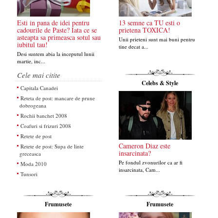
Esti in pana de idei pentru
13 semne ca TU esti o
cadourile de Paste? Iata ce se
prietena TOXICA!
asteapta sa primeasca sotul sau
Unii prieteni sunt mai buni pentru
iubitul tau!
tine decat a...
Desi suntem abia la inceputul lunii
martie, inc...
Cele mai citite
Celebs & Style
Capitala Canadei
Reteta de post: mancare de prune
dobrogeana
Rochii banchet 2008
Coafuri si frizuri 2008
Retete de post
Cameron Diaz este
Retete de post: Supa de linte
insarcinata?
greceasca
Pe fondul zvonurilor ca ar fi
Moda 2010
insarcinata, Cam...
Tunsori
Frumusete
Frumusete