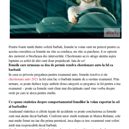
Pentru foarte multi dintre soferii barbati, femeile la volan sunt un pericol pentru ca
acestia considera ca femeile nu stiu sa conduca, nu stiu sa parcheze, li se opreste
des motorul si blocheaza des intersectiile. Chestionare-az.ro atrage atentia aspra
faptului ca astfel de idei sunt doar prejudecati. Iata de ce!
Femeile care urmeaza sa dea de permis rezolva chestionare auto la fel ca
barbatii
In ceea ce priveste pregatirea pentru examenul auto, femeile rezolva si ele
chestionare auto 2021
la fel cum fac si barbatii inainte de a sustine examenul. Prin
urmare, se poate deduce logic ambele doua categorii se pregatesc la fel pentru a lua
examenul – poate ca femeile sunt chiar mai disciplinate cand vine vorba despre
orele pe care le aloca pentru studiu.
Ce spune statistica despre comportamentul femelilor la volan raportat la cel
al barbatilor
Analizand statistica si cifrele legate de accidente se poate concluziona ca femeile
sunt mai atente decat barbatii. Conform unor studii realizate in Marea Britanie, cele
mai multe femei nu iau din prima permisul, insa dupa ce trec examenul sunt soferi
mult mai responsabili decat barbatii.