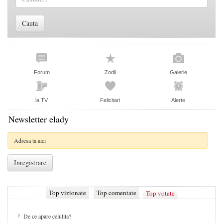
Forum
Zodii
Galerie
la TV
Felicitari
Alerte
Newsletter elady
Top vizionate
Top comentate
Top votate
De ce apare celulita?