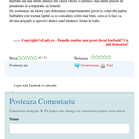
Barbatii iau mai multe amenzi din cauza vitezei si primesc mai multe puncte de
penalizare in comparatie cu femeile.
De asemenea, un factor care determina comportamentul gresit la volan din partea
barbatilor este tocmai faptul ca se considera soferi mai buni, ceea ce ii face sa
devina aroganti si agresivi atunci cand intalnesc femei in trafic.
Copyright©eLady.ro - Femeile conduc mai prost decat barbatii? Un
Sursa:
mit demontat!
Nota
(
0
/ 5)
Noteaza
Posteaza pe:
Comenteaza
Print
Login with Facebook to subscribe
Posteaza Comentariu
Comentarii adaugate:
0
. Fii prima care adauga un comentariu pentru acest articol.
Nume