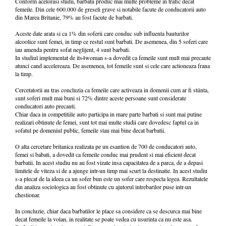
Conform acelorasi studii, barbatii produc mai multe probleme in trafic decat
femeile. Din cele 600.000 de greseli grave si notabile facute de conducatorii auto
din Marea Britanie, 79% au fost facute de barbati.
Aceste date arata si ca 1% din soferii care conduc sub influenta bauturilor
alcoolice sunt femei, in timp ce restul sunt barbati. De asemenea, din 5 soferi care
iau amenda pentru sofat neglijent, 4 sunt barbati.
In studiul implementat de its4woman s-a dovedit ca femeile sunt mult mai precaute
atunci cand accelereaza. De asemenea, tot femeile sunt si cele care actioneaza frana
la timp.
Cercetatorii au tras concluzia ca femeile care activeaza in domenii cum ar fi stiinta,
sunt soferi mult mai buni si 72% dintre aceste persoane sunt considerate
conducatori auto precauti.
Chiar daca in competitiile auto participa in mare parte barbati si sunt mai putine
realizari obtinute de femei, sunt tot mai multe studii care dovedesc faptul ca in
sofatul pe domeniul public, femeile stau mai bine decat barbatii.
O alta cercetare britanica realizata pe un esantion de 700 de conducatori auto,
femei si babati, a dovedit ca femeile conduc mai prudent si mai eficient decat
barbatii. In acest studiu nu au fost vizate insa capacitatea de a parca, de a depasi
limitele de viteza si de a ajunge intr-un timp mai scurt la destinatie. In acest studiu
s-a plecat de la ideea ca un sofer bun este un sofer care respecta legea. Rezultatele
din analiza sociologica au fost obtinute cu ajutorul intrebarilor puse intr-un
chestionar.
In concluzie, chiar daca barbatilor le place sa considere ca se descurca mai bine
decat femeile la volan, in realitate se poate vedea cu usurinta ca nu este asa.