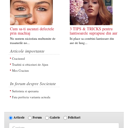
Cum sa-ti ascunzi defectele
3 TIPS & TRICKS pentru
prin machiaj
lantisoarele suprapuse din aur
Nu suntem niciodata multumite de
Iti place sa combini lantisoare din
trasaturile no...
aur de lung...
Articole importante
Craciunul
Traditii si obiceiuri de Ajun
Mos Craciun
In forum despre Societate
Suferinta si speranta
Fata perfecta varianta actuala
Articole
Forum
Galerie
Felicitari