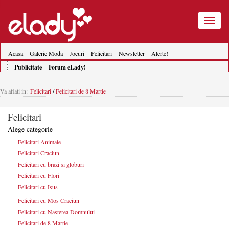
Toggle
navigatio
Acasa
Galerie Moda
Jocuri
Felicitari
Newsletter
Alerte!
Publicitate
Forum eLady!
Va aflati in:
Felicitari
/
Felicitari de 8 Martie
Felicitari
Alege categorie
Felicitari Animale
Felicitari Craciun
Felicitari cu brazi si globuri
Felicitari cu Flori
Felicitari cu Isus
Felicitari cu Mos Craciun
Felicitari cu Nasterea Domnului
Felicitari de 8 Martie