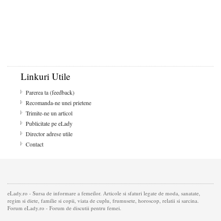
Linkuri Utile
Parerea ta (feedback)
Recomanda-ne unei prietene
Trimite-ne un articol
Publicitate pe eLady
Director adrese utile
Contact
eLady.ro - Sursa de informare a femeilor. Articole si sfaturi legate de moda, sanatate,
regim si diete, familie si copii, viata de cuplu, frumusete, horoscop, relatii si sarcina.
Forum eLady.ro - Forum de discutii pentru femei.