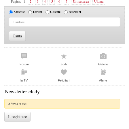
Pagina:
1
2
3
4
5
6
7
Urmatoarea
Ultima
Articole
Forum
Galerie
Felicitari
Forum
Zodii
Galerie
la TV
Felicitari
Alerte
Newsletter elady