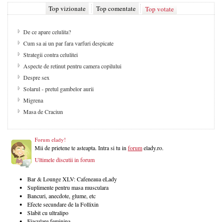
Top vizionate
Top comentate
Top votate
De ce apare celulita?
Cum sa ai un par fara varfuri despicate
Strategii contra celulitei
Aspecte de retinut pentru camera copilului
Despre sex
Solarul - pretul gambelor aurii
Migrena
Masa de Craciun
Forum elady!
Mii de prietene te asteapta. Intra si tu in
forum
elady.ro.
Ultimele discutii in forum
Bar & Lounge XLV: Cafeneaua eLady
Suplimente pentru masa musculara
Bancuri, anecdote, glume, etc
Efecte secundare de la Follixin
Slabit cu ultralipo
Ejaculare feminina