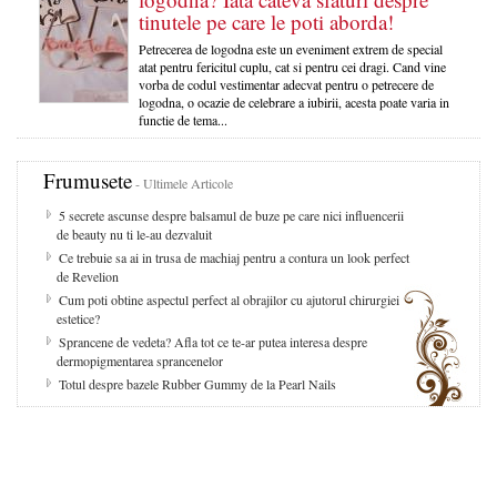
tinutele pe care le poti aborda!
Petrecerea de logodna este un eveniment extrem de special
atat pentru fericitul cuplu, cat si pentru cei dragi. Cand vine
vorba de codul vestimentar adecvat pentru o petrecere de
logodna, o ocazie de celebrare a iubirii, acesta poate varia in
functie de tema...
Frumusete
- Ultimele Articole
5 secrete ascunse despre balsamul de buze pe care nici influencerii
de beauty nu ti le-au dezvaluit
Ce trebuie sa ai in trusa de machiaj pentru a contura un look perfect
de Revelion
Cum poti obtine aspectul perfect al obrajilor cu ajutorul chirurgiei
estetice?
Sprancene de vedeta? Afla tot ce te-ar putea interesa despre
dermopigmentarea sprancenelor
Totul despre bazele Rubber Gummy de la Pearl Nails