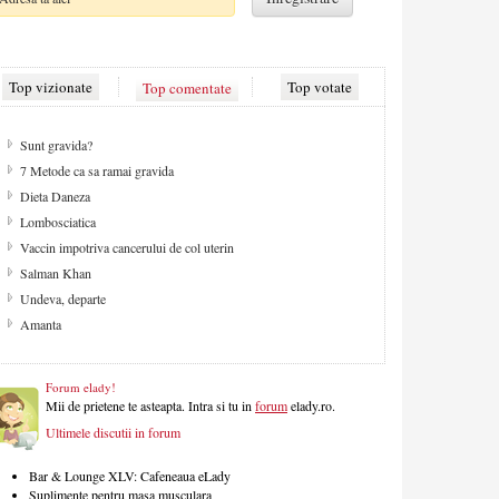
Top vizionate
Top comentate
Top votate
De ce apare celulita?
Cum sa ai un par fara varfuri despicate
Strategii contra celulitei
Aspecte de retinut pentru camera copilului
Despre sex
Solarul - pretul gambelor aurii
Migrena
Masa de Craciun
Forum elady!
Mii de prietene te asteapta. Intra si tu in
forum
elady.ro.
Ultimele discutii in forum
Bar & Lounge XLV: Cafeneaua eLady
Suplimente pentru masa musculara