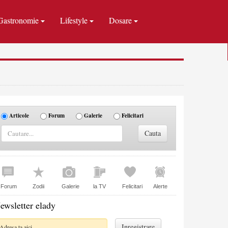
Gastronomie
Lifestyle
Dosare
Articole
Forum
Galerie
Felicitari
Forum
Zodii
Galerie
la TV
Felicitari
Alerte
ewsletter elady