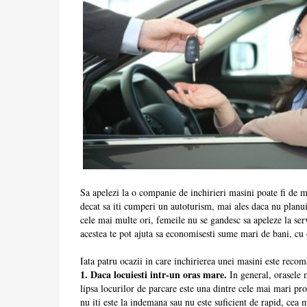
Sa apelezi la o companie de inchirieri masini poate fi de mu
decat sa iti cumperi un autoturism, mai ales daca nu planuies
cele mai multe ori, femeile nu se gandesc sa apeleze la serv
acestea te pot ajuta sa economisesti sume mari de bani, cu 
Iata patru ocazii in care inchirierea unei masini este reco
1. Daca locuiesti intr-un oras mare.
In general, orasele 
lipsa locurilor de parcare este una dintre cele mai mari p
nu iti este la indemana sau nu este suficient de rapid, cea m