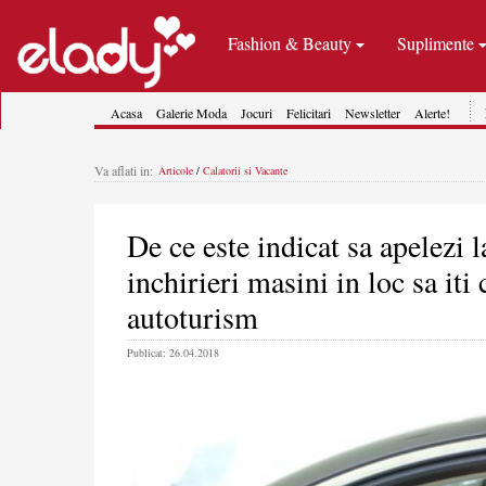
Fashion & Beauty
Suplimente
Acasa
Galerie Moda
Jocuri
Felicitari
Newsletter
Alerte!
Va aflati in:
Articole
/
Calatorii si Vacante
De ce este indicat sa apelezi l
inchirieri masini in loc sa it
autoturism
Publicat: 26.04.2018