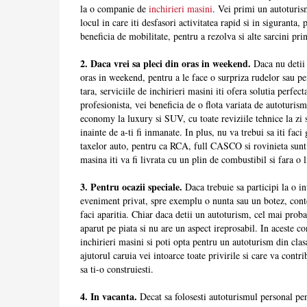
la o companie de
inchirieri masini
. Vei primi un autoturis
locul in care iti desfasori activitatea rapid si in siguranta, p
beneficia de mobilitate, pentru a rezolva si alte sarcini prin
2. Daca vrei sa pleci din oras in weekend.
Daca nu detii 
oras in weekend, pentru a le face o surpriza rudelor sau pen
tara, serviciile de inchirieri masini iti ofera solutia perfe
profesionista, vei beneficia de o flota variata de autoturism
economy la luxury si SUV, cu toate reviziile tehnice la zi s
inainte de a-ti fi inmanate. In plus, nu va trebui sa iti faci 
taxelor auto, pentru ca RCA, full CASCO si rovinieta sunt
masina iti va fi livrata cu un plin de combustibil si fara o
3. Pentru ocazii speciale.
Daca trebuie sa participi la o in
eveniment privat, spre exemplu o nunta sau un botez, conte
faci aparitia. Chiar daca detii un autoturism, cel mai prob
aparut pe piata si nu are un aspect ireprosabil. In aceste c
inchirieri masini si poti opta pentru un autoturism din cla
ajutorul caruia vei intoarce toate privirile si care va contr
sa ti-o construiesti.
4. In vacanta.
Decat sa folosesti autoturismul personal pen