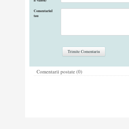
fi vizibil)
Comentariul
tau
Comentarii postate (0)