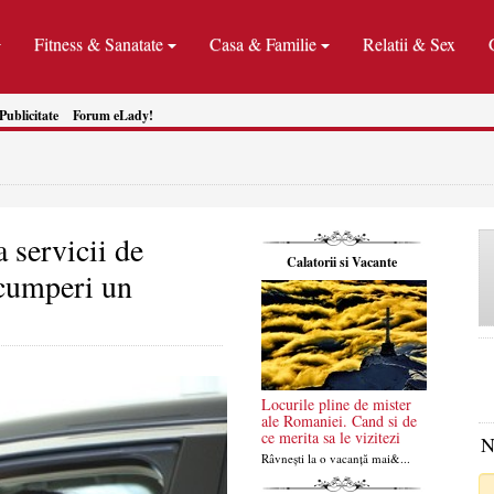
Fitness & Sanatate
Casa & Familie
Relatii & Sex
Publicitate
Forum eLady!
a servicii de
Calatorii si Vacante
i cumperi un
Locurile pline de mister
ale Romaniei. Cand si de
ce merita sa le vizitezi
N
Râvnești la o vacanță mai&...