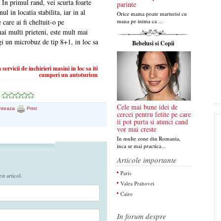
. In primul rand, vei scurta foarte
parinte
 in locatia stabilita, iar in al
Orice mama poate marturisi cu
mana pe inima ca ...
care ai fi cheltuit-o pe
mai multi prieteni, este mult mai
legi un microbuz de tip 8+1, in loc sa
Bebelusi si Copii
ervicii de inchirieri masini in loc sa iti
cumperi un autoturism
Cele mai bune idei de
nteaza
Print
cercei pentru fetite pe care
ii pot purta si atunci cand
vor mai creste
In multe zone din Romania,
inca se mai practica...
Articole importante
Paris
t articol.
Valea Prahovei
Cairo
In forum despre