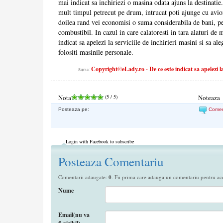
mai indicat sa inchiriezi o masina odata ajuns la destinatie
mult timpul petrecut pe drum, intrucat poti ajunge cu avionul
doilea rand vei economisi o suma considerabila de bani, pe 
combustibil. In cazul in care calatoresti in tara alaturi de 
indicat sa apelezi la serviciile de inchirieri masini si sa a
folositi masinile personale.
Copyright©eLady.ro - De ce este indicat sa apelezi la s
Sursa:
Nota
(
5
/ 5)
Noteaza
Posteaza pe:
Come
Login with Facebook to subscribe
Posteaza Comentariu
Comentarii adaugate:
0
. Fii prima care adauga un comentariu pentru aces
Nume
Email(nu va