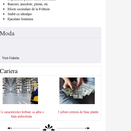
Bancuri, anecdote, glume, etc
Efecte secundare de la Follixin
Slabit cu ultralipo
Ejaculare feminina
Moda
Vezi Galeria
Cariera
Ce caracteristici trebuie sa aiba o
3 joburi extrem de bine platite
hala industriala