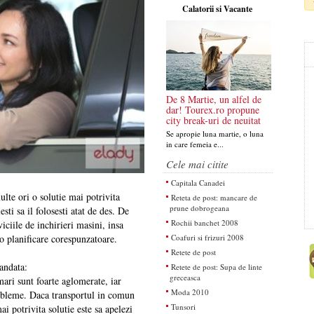
Calatorii si Vacante
De 8 Martie, un alfel de
dar! Tourex.ro propune
city break-uri de neuitat
Se apropie luna martie, o luna
in care femeia e...
Cele mai citite
Capitala Canadei
lte ori o solutie mai potrivita
Reteta de post: mancare de
prune dobrogeana
ti sa il folosesti atat de des. De
Rochii banchet 2008
iciile de inchirieri masini, insa
Coafuri si frizuri 2008
o planificare corespunzatoare.
Retete de post
mandata:
Retete de post: Supa de linte
greceasca
mari sunt foarte aglomerate, iar
Moda 2010
robleme. Daca transportul in comun
Tunsori
ai potrivita solutie este sa apelezi