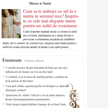
Mirese si Nunti
Cum sa te imbraci cu stil la o
nunta in sezonul rece? Inspira-
te cu cele mai elegante tinute
pentru un astfel de eveniment
Cand clopotele nuptiale incep sa rasune in aerul
rece al iernii, participarea la o nunta devine o
provocare vestimentara inspirata de echilibrul
dintre stil si confort. In sezonul rece, alegerea unei tinute pentru o
astfel de ocazie necesita atentie la detalii si un spirit practic...
Frumusete
- Ultimele Articole
5 secrete ascunse despre balsamul de buze pe care nici
influencerii de beauty nu ti le-au dezvaluit
Ce trebuie sa ai in trusa de machiaj pentru a contura un
look perfect de Revelion
Cum poti obtine aspectul perfect al obrajilor cu ajutorul
chirurgiei estetice?
Sprancene de vedeta? Afla tot ce te-ar putea interesa
despre dermopigmentarea sprancenelor
Totul despre bazele Rubber Gummy de la Pearl Nails