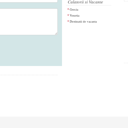
Calatorii si Vacante
Grecia
Venetia
Destinatii de vacanta