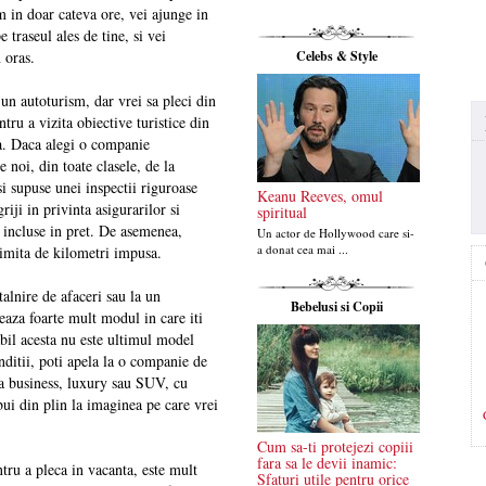
m in doar cateva ore, vei ajunge in
e traseul ales de tine, si vei
Celebs & Style
 oras.
un autoturism, dar vrei sa pleci din
tru a vizita obiective turistice din
cta. Daca alegi o companie
e noi, din toate clasele, de la
i supuse unei inspectii riguroase
Keanu Reeves, omul
griji in privinta asigurarilor si
spiritual
 incluse in pret. De asemenea,
Un actor de Hollywood care si-
a donat cea mai ...
 limita de kilometri impusa.
talnire de afaceri sau la un
Bebelusi si Copii
aza foarte mult modul in care iti
abil acesta nu este ultimul model
onditii, poti apela la o companie de
sa business, luxury sau SUV, cu
ibui din plin la imaginea pe care vrei
Cum sa-ti protejezi copiii
fara sa le devii inamic:
tru a pleca in vacanta, este mult
Sfaturi utile pentru orice