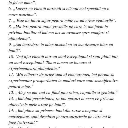
la fel ca mine”.
6. „Lucrez cu clientii normali si clientii mei speciali cu o
mare usurinta”.
7. „ Este un lucru sigur pentru mine ca-mi cresc veniturile”.
8. „Ma iert pentru toate greselile pe care le-am facut in
privinta banilor si imi ma las sa avansez spre comfort si
abundenta”.
9. „Am incredere in mine insami ca sa ma descurc bine cu
banii”.
10. "Imi ajut clientii intr-un mod exceptional si sunt platit intr-
un mod exceptional. Toata lumea se bucura si
experimenteaza abundenta."
11. "Ma eliberez de orice simt al concurentei, imi permit sa
experimentez prosperitatea in moduri care sunt semnificative
pentru mine."
12. „Aleg sa ma vad ca fiind puternica, capabila si geniala.”
13. „Imi dau permisiunea sa iau masuri in ceea ce priveste
obiectivele mele axate pe bani”.
14. „Imi place sa primesc bani din surse asteptate si
neasteptate, sunt deschisa pentru surprizele pe care mi le
face Universul.”