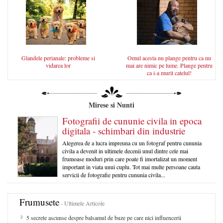
Glandele perianale: probleme si
Omul acesta nu plange pentru ca nu
vidarea lor
mai are nimic pe lume. Plange pentru
ca i-a murit catelul!
Mirese si Nunti
Fotografii de cununie civila in epoca
digitala - schimbari din industrie
Alegerea de a lucra impreuna cu un fotograf pentru cununia
civila a devenit in ultimele decenii unul dintre cele mai
frumoase moduri prin care poate fi imortalizat un moment
important in viata unui cuplu. Tot mai multe persoane cauta
servicii de fotografie pentru cununia civila...
Frumusete
- Ultimele Articole
5 secrete ascunse despre balsamul de buze pe care nici influencerii