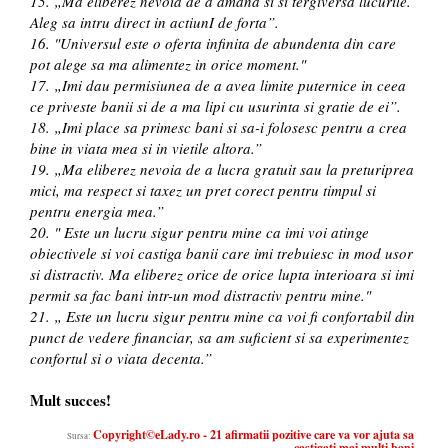
15. „Ma eliberez nevoia de a amana si si tergiversa lucurile.
Aleg sa intru direct in actiunI de forta”.
16. "Universul este o oferta infinita de abundenta din care
pot alege sa ma alimentez in orice moment."
17. „Imi dau permisiunea de a avea limite puternice in ceea
ce priveste banii si de a ma lipi cu usurinta si gratie de ei”.
18. „Imi place sa primesc bani si sa-i folosesc pentru a crea
bine in viata mea si in vietile altora.”
19. „Ma eliberez nevoia de a lucra gratuit sau la preturiprea
mici, ma respect si taxez un pret corect pentru timpul si
pentru energia mea.”
20. " Este un lucru sigur pentru mine ca imi voi atinge
obiectivele si voi castiga banii care imi trebuiesc in mod usor
si distractiv. Ma eliberez orice de orice lupta interioara si imi
permit sa fac bani intr-un mod distractiv pentru mine."
21. „ Este un lucru sigur pentru mine ca voi fi confortabil din
punct de vedere financiar, sa am suficient si sa experimentez
confortul si o viata decenta.”
Mult succes!
Copyright©eLady.ro - 21 afirmatii pozitive care va vor ajuta sa
Sursa:
castigati mai multi bani