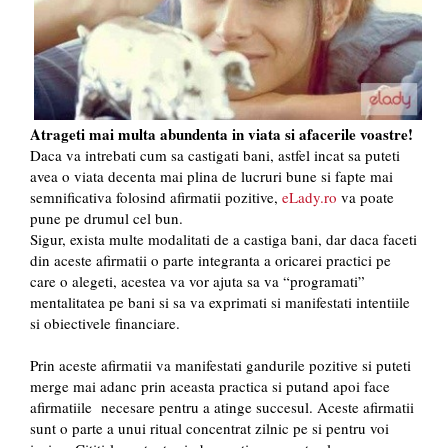
Atrageti mai multa abundenta in viata si afacerile voastre!
Daca va intrebati cum sa castigati bani, astfel incat sa puteti
avea o viata decenta mai plina de lucruri bune si fapte mai
semnificativa folosind afirmatii pozitive,
eLady.ro
va poate
pune pe drumul cel bun.
Sigur, exista multe modalitati de a castiga bani, dar daca faceti
din aceste afirmatii o parte integranta a oricarei practici pe
care o alegeti, acestea va vor ajuta sa va “programati”
mentalitatea pe bani si sa va exprimati si manifestati intentiile
si obiectivele financiare.
Prin aceste afirmatii va manifestati gandurile pozitive si puteti
merge mai adanc prin aceasta practica si putand apoi face
afirmatiile necesare pentru a atinge succesul. Aceste afirmatii
sunt o parte a unui ritual concentrat zilnic pe si pentru voi