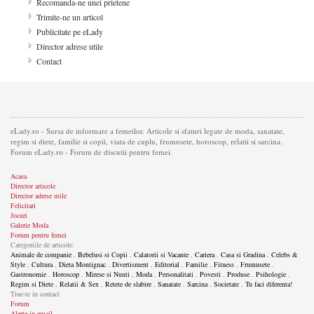
Recomanda-ne unei prietene
Trimite-ne un articol
Publicitate pe eLady
Director adrese utile
Contact
eLady.ro - Sursa de informare a femeilor. Articole si sfaturi legate de moda, sanatate,
regim si diete, familie si copii, viata de cuplu, frumusete, horoscop, relatii si sarcina.
Forum eLady.ro - Forum de discutii pentru femei.
Acasa
Director articole
Director adrese utile
Felicitari
Jocuri
Galerie Moda
Forum pentru femei
Categoriile de articole:
Animale de companie
,
Bebelusi si Copii
,
Calatorii si Vacante
,
Cariera
,
Casa si Gradina
,
Celebs &
Style
,
Cultura
,
Dieta Montignac
,
Divertisment
,
Editorial
,
Familie
,
Fitness
,
Frumusete
,
Gastronomie
,
Horoscop
,
Mirese si Nunti
,
Moda
,
Personalitati
,
Povesti
,
Produse
,
Psihologie
,
Regim si Diete
,
Relatii & Sex
,
Retete de slabire
,
Sanatate
,
Sarcina
,
Societate
,
Tu faci diferenta!
Tine-te in contact
Forum
Alerte in email