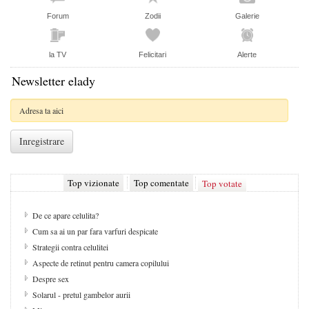
Forum
Zodii
Galerie
la TV
Felicitari
Alerte
Newsletter elady
Top vizionate
Top comentate
Top votate
De ce apare celulita?
Cum sa ai un par fara varfuri despicate
Strategii contra celulitei
Aspecte de retinut pentru camera copilului
Despre sex
Solarul - pretul gambelor aurii