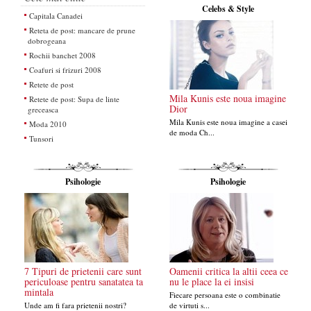
Celebs & Style
Capitala Canadei
Reteta de post: mancare de prune
dobrogeana
Rochii banchet 2008
Coafuri si frizuri 2008
Retete de post
Mila Kunis este noua imagine
Retete de post: Supa de linte
Dior
greceasca
Mila Kunis este noua imagine a casei
Moda 2010
de moda Ch...
Tunsori
Psihologie
Psihologie
7 Tipuri de prietenii care sunt
Oamenii critica la altii ceea ce
periculoase pentru sanatatea ta
nu le place la ei insisi
mintala
Fiecare persoana este o combinatie
Unde am fi fara prietenii nostri?
de virtuti s...