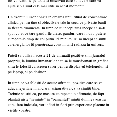
insiva. Cititi-le pe toate si observati care sunt cele care va
ajuta si va sunt cele mai utile in acest moment!
Un exercitiu usor consta in crearea unui ritual de concentrare
zilnica pentru tine si obiectivele tale in ceea ce priveste banii
in fiecare dimineata. In timp ce iti incepi ziua incepe sa sa-ti
spui cu voce tare gandurile alese, ganduri care iti dau putere
si repeta-le timp de cel putin 15 minute. Ai sa incepi sa simti
ca energia lor iti penetreaza constiinta si radiaza in univers.
Puteti sa utilizati aceste 21 de afirmatii pozitive si in jurnalul
propriu, la lumina lumanarilor sau sa le transformati in grafica
si sa le folositi ca screen saver pentru display-ul telefonului, si
pe laptop, si pe desktop.
In timp ce va folositi de aceste afirmatii pozitive care sa va
aduca lejeritate financiara, asigurati-va ca va simtiti bine.
Trebuie sa stiti ca, pe masura ce repetati o afirmatie, de fapt
plantati niste “seminte” in “pamantul” mintii dumneavoastra
care, fara indoiala, vor inflori in flori prin experiente placute in
vietile voastre.