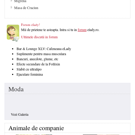
Migrena
Masa de Craciun
Forum elady!
Mii de prietene te asteapta. Intra si tu in
forum
elady.ro.
Ultimele discutii in forum
Bar & Lounge XLV: Cafeneaua eLady
Suplimente pentru masa musculara
Bancuri, anecdote, glume, etc
Efecte secundare de la Follixin
Slabit cu ultralipo
Ejaculare feminina
Moda
Vezi Galeria
Animale de companie