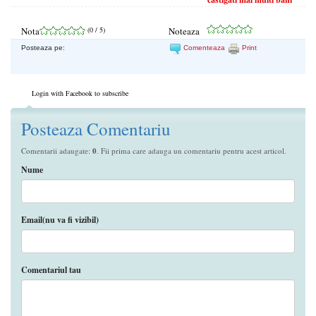
Nota
(
0
/ 5)
Noteaza
Posteaza pe:
Comenteaza
Print
Login with Facebook to subscribe
Posteaza Comentariu
Comentarii adaugate:
0
. Fii prima care adauga un comentariu pentru acest articol.
Nume
Email(nu va fi vizibil)
Comentariul tau