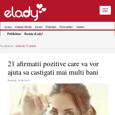
Toggle
navigatio
Acasa
Galerie Moda
Jocuri
Felicitari
Newsletter
Alerte!
Publicitate
Forum eLady!
Va aflati in:
Articole
/
Cariera
21 afirmatii pozitive care va vor
ajuta sa castigati mai multi bani
Publicat: 16.08.2019