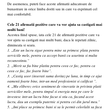
De asemenea, puteti face aceste afirmatii aducatoare de
bunastrare in orice limba doriti sau in care va exprimati cel
mai confortabil.
Cele 21 afirmatii pozitive care va vor ajuta sa castigati mai
multi bani!
Acestea fiind spuse, iata cele 21 de afirmatii pozitive care va
vor ajuta sa castigati mai multi bani, daca le repetati zilnic,
dimineata si seara.
1. „Este un lucru sigur pentru mine sa primesc plata pentru
serviciile mele, pentru ca accept banii cu usurinta si multa
recunostinta.”
2. „Merit sa fiu bine platita pentru ceea ce fac, pentru ca
ceea ce fac, fac foarte bine”.
3. „Castig usor (inserati suma dorita) pe luna, in timp ce ajut
oamenii foarte bine, intr-un mod profesionist si calificat ”.
4. „Ma eliberez orice sentiment de vinovatie in privinta platii
serviciilor mele, pentru timpul si energia mea pe care le
investesc intr-un lucru bine facut si stiu ca, facand acest
lucru, dau un exemplu puternic si pentru cei din jurul meu.”
5. „Imi place sa primesc bani si sa le permit celorlalti sa faca