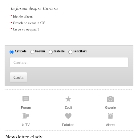
In forum despre Cariera
Idei de afaceri
Greseli de evitat in CV
Cu ce va ocupati ?
Articole
Forum
Galerie
Felicitari
Forum
Zodii
Galerie
la TV
Felicitari
Alerte
Newsletter elady