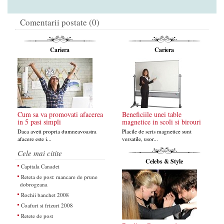
Comentarii postate (0)
Cariera
Cariera
Cum sa va promovati afacerea
Beneficiile unei table
in 5 pasi simpli
magnetice in scoli si birouri
Daca aveti propria dumneavoastra
Placile de scris magnetice sunt
afacere este i...
versatile, usor...
Cele mai citite
Celebs & Style
Capitala Canadei
Reteta de post: mancare de prune
dobrogeana
Rochii banchet 2008
Coafuri si frizuri 2008
Retete de post