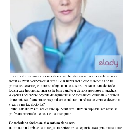
Toate am dori sa avem o cariera de succes. Intrebarea de baza insa este: cum sa
facem sa avem o cariera de succes? Ce ar trebui facut, care ar trebui sa ne fie
proritatile, ce strategie ar trebui adoptata in acest sens - exista o sumedenie de
lucruri care trebuie mai intai sa fie bine gandite si de-abia apoi puse in practica.
Alegerea unei cariere depinde de aspiratiile si de formare educationala a fiecareia
dintre noi. Da, foarte multe raspundeam cand eram intrebata ce vrem sa devenim:
vreau sa ma fac doctorita!"
Totusi, cate dintre noi, acelea care spuneam acest lucru in copilarie, am ajuns sa
profesam cariera de medic? Ce s-a intamplat?
Ce trebuie sa faci ca sa ai o cariera de succes
In primul rand trebuie sa iti alegi o meserie care sa se potriveasca personalitatii tale