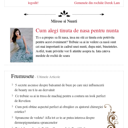
logodit!
Gemenele din rochiile Derek Lam
Mirese si Nunti
Cum alegi tinuta de nasa pentru nunta
Ti s-a propus sa fii nasa, insa nu stii ce tinuta este potrivita
pentru acest eveniment? Trebuie sa ai in vedere ca nasii sunt
cei mai importanti in cadrul unei nunti, dupa miri, bineinteles.
Astfel, toate privirile vor fi atintite asupra ta. Iata cateva
modele de rochii de seara
Frumusete
- Ultimele Articole
5 secrete ascunse despre balsamul de buze pe care nici influencerii
de beauty nu ti le-au dezvaluit
Ce trebuie sa ai in trusa de machiaj pentru a contura un look perfect
de Revelion
Cum poti obtine aspectul perfect al obrajilor cu ajutorul chirurgiei
estetice?
Sprancene de vedeta? Afla tot ce te-ar putea interesa despre
dermopigmentarea sprancenelor