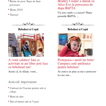
Bradley Cooper a dansat cu
Retete de post: Supa de linte
Alice Eve la petrecerea de
greceasca
dupa BAFTA
Moda 2010
Un nou cuplu s-a nascut? Dupa
Tunsori
premiile BAFTA, ...
Bebelusi si Copii
Bebelusi si Copii
A venit caldura! Iata ce
Protejeaza-i auzul lui bebe!
activitati in aer liber poti face
Cumpara casti antifonice
cu bebelusul tau!
pentru bebelusi!
Acum că, în sfârșit, vrem...
Ai cumva in plan sa dai o petrecere
la care sun...
Articole importante
Cadouri de Craciun pentru sefi si
colegi
Hotii de idei
Site-ul firmei tale in 5 pasi