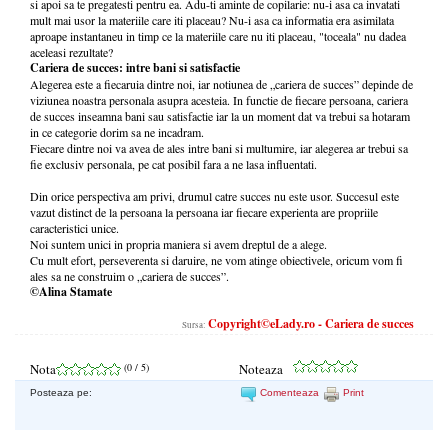
si apoi sa te pregatesti pentru ea. Adu-ti aminte de copilarie: nu-i asa ca invatati
mult mai usor la materiile care iti placeau? Nu-i asa ca informatia era asimilata
aproape instantaneu in timp ce la materiile care nu iti placeau, "toceala" nu dadea
aceleasi rezultate?
Cariera de succes: intre bani si satisfactie
Alegerea este a fiecaruia dintre noi, iar notiunea de „cariera de succes” depinde de
viziunea noastra personala asupra acesteia. In functie de fiecare persoana, cariera
de succes inseamna bani sau satisfactie iar la un moment dat va trebui sa hotaram
in ce categorie dorim sa ne incadram.
Fiecare dintre noi va avea de ales intre bani si multumire, iar alegerea ar trebui sa
fie exclusiv personala, pe cat posibil fara a ne lasa influentati.
Din orice perspectiva am privi, drumul catre succes nu este usor. Succesul este
vazut distinct de la persoana la persoana iar fiecare experienta are propriile
caracteristici unice.
Noi suntem unici in propria maniera si avem dreptul de a alege.
Cu mult efort, perseverenta si daruire, ne vom atinge obiectivele, oricum vom fi
ales sa ne construim o „cariera de succes”.
©Alina Stamate
Copyright©eLady.ro - Cariera de succes
Sursa:
Nota
(
0
/ 5)
Noteaza
Posteaza pe:
Comenteaza
Print