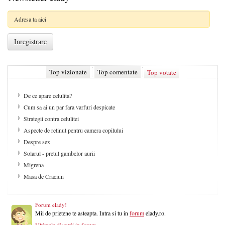
Top vizionate
Top comentate
Top votate
De ce apare celulita?
Cum sa ai un par fara varfuri despicate
Strategii contra celulitei
Aspecte de retinut pentru camera copilului
Despre sex
Solarul - pretul gambelor aurii
Migrena
Masa de Craciun
Forum elady!
Mii de prietene te asteapta. Intra si tu in
forum
elady.ro.
Ultimele discutii in forum