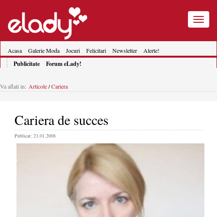
Toggle
navigatio
Acasa
Galerie Moda
Jocuri
Felicitari
Newsletter
Alerte!
Publicitate
Forum eLady!
Va aflati in:
Articole
/
Cariera
Cariera de succes
Publicat: 23.01.2008