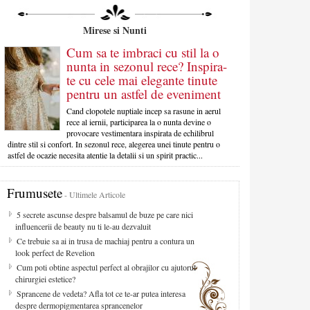
Mirese si Nunti
Cum sa te imbraci cu stil la o
nunta in sezonul rece? Inspira-
te cu cele mai elegante tinute
pentru un astfel de eveniment
Cand clopotele nuptiale incep sa rasune in aerul
rece al iernii, participarea la o nunta devine o
provocare vestimentara inspirata de echilibrul
dintre stil si confort. In sezonul rece, alegerea unei tinute pentru o
astfel de ocazie necesita atentie la detalii si un spirit practic...
Frumusete
- Ultimele Articole
5 secrete ascunse despre balsamul de buze pe care nici
influencerii de beauty nu ti le-au dezvaluit
Ce trebuie sa ai in trusa de machiaj pentru a contura un
look perfect de Revelion
Cum poti obtine aspectul perfect al obrajilor cu ajutorul
chirurgiei estetice?
Sprancene de vedeta? Afla tot ce te-ar putea interesa
despre dermopigmentarea sprancenelor