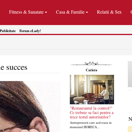
Fitness & Sanatate
Casa & Familie
Relatii & Sex
Publicitate
Forum eLady!
de succes
Cariera
"Restaurantul la control!"
Ce trebuie sa faci pentru a
trece testul autoritatilor?
N
Antreprenorii care activeaza in
domeniul HORECA...