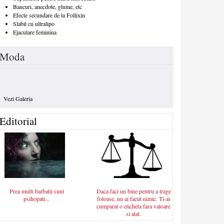
Bancuri, anecdote, glume, etc
Efecte secundare de la Follixin
Slabit cu ultralipo
Ejaculare feminina
Moda
Vezi Galeria
Editorial
Prea multi barbatii sunt
Daca faci un bine pentru a trage
psihopati...
foloase, nu ai facut nimic. Ti-ai
cumparat o eticheta fara valoare
si atat.