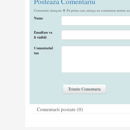
Posteaza Comentariu
Comentarii adaugate:
0
. Fii prima care adauga un comentariu pentru aces
Nume
Email(nu va
fi vizibil)
Comentariul
tau
Comentarii postate (0)