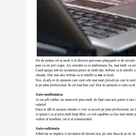
Nu de putine ori ai auzit si tu diverse persoane plangand-se de nivelul ca
pare ca nu pot scapa. Au senzatia ca se plafoneaza, ba, mai mult, ca nu 
Cand ajungi intr-un asemenea punct al vietii tale, trebuie sa te intrebi: 
situatie. Dar mai ales trebuie sa te intrebi ce
nu
ai facut.
Noi, eLady.ro iti spunem care sunt cele mai mari greseli pe care le poti 
ta pe plan profesional. In cel mai bun caz! Dar iti spunem si cum sa iti 
Auto-multumirea
Ai un job caldut, nu muncesti prea mult, de fapt cam arzi gazul si nici 
salariul.
Daca te afli in aceasta situatie si vrei sa accezi pe plan profesional, nu 
si spune-i ca ai prea mult timp liber, ca esti capabila sa faci mai multe 
vedere al ierarhiei, cat si al remuneratiei.
Auto-suficienta
Jobul tau ar implica si invatarea de lucruri noi, pe care daca le-ai sti, le