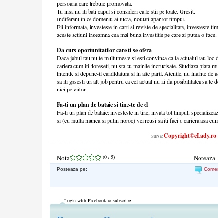
persoana care trebuie promovata.
Tu insa nu iti bati capul si consideri ca le stii pe toate. Gresit.
Indiferent in ce domeniu ai lucra, noutati apar tot timpul.
Fii informata, investeste in carti si reviste de specialitate, investeste 
aceste actiuni inseamna cea mai buna investitie pe care ai putea-o face. E
Da curs oportunitatilor care ti se ofera
Daca jobul tau nu te multumeste si esti convinsa ca la actualul tau loc 
cariera cum iti doreseti, nu sta cu mainile incrucisate. Studiaza piata mu
intentie si depune-ti candidatura si in alte parti. Atentie, nu inainte de 
sa iti gasesti un alt job pentru ca cel actual nu iti da posibilitatea sa te
nici pe viitor.
Fa-ti un plan de bataie si tine-te de el
Fa-ti un plan de bataie: investeste in tine, invata tot timpul, specializea
si (cu multa munca si putin noroc) vei reusi sa iti faci o cariera asa cum
Copyright©eLady.ro - 
Sursa:
Nota
(
0
/ 5)
Noteaza
Posteaza pe:
Come
Login with Facebook to subscribe