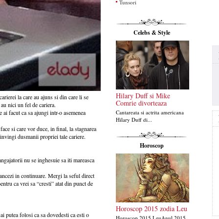
Tunsori
Celebs & Style
Hilary Duff si Mike
rierei la care au ajuns si din care li se
Comrie divorteaza
au nici un fel de cariera.
ce ai facut ca sa ajungi intr-o asemenea
Cantareata si actrita americana
Hilary Duff di...
face si care vor duce, in final, la stagnarea
invingi dusmanii propriei tale cariere.
Horoscop
angajatorii nu se inghesuie sa iti mareasca
lancezi in continuare. Mergi la seful direct
pentru ca vrei sa “cresti” atat din punct de
Horoscop 2015 zodia Leu
-ai putea folosi ca sa dovedesti ca esti o
Horoscop 2015 LeuAnul 2015