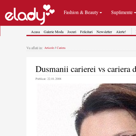
Fashion & Beauty
Suplimente
Acasa
Galerie Moda
Jocuri
Felicitari
Newsletter
Alerte!
Va aflati in:
Articole
/
Cariera
Dusmanii carierei vs cariera 
Publicat: 22.01.2008