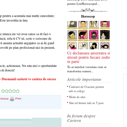
pentru LeuHoroscopul...
timp pentru a acumula mai multe cunostinte;
Horoscop
ste investitia in tine.
de munca nu vei avea sanse sa iti faci o
ncii, refa-ti CV-ul, scrie o scrisoare de
a-ti anunta actualul angajator ca ai de gand
 dezvolti pe plan profesional nici in prezent,
Ce declansaza anxietatea si
stresul pentru fiecare zodie
in parte
za-te, actioneaza. Nu rata nici o oportunitate
Te-ai intrebat vreodata cum se
 iti doresti!
transforma oamen...
Articole importante
Dusmanii carierei vs cariera de succes
Cadouri de Craciun pentru
sefi si colegi
Hotii de idei
nteaza
Print
Site-ul firmei tale in 5 pasi
In forum despre
Cariera