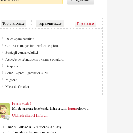
Top vizionate
Top comentate
Top votate
De ce apare celulita?
Cum sa ai un par fara varfuri despicate
Strategii contra celulitei
Aspecte de retinut pentru camera copilului
Despre sex
Solarul - pretul gambelor aurii
Migrena
Masa de Craciun
Forum elady!
Mii de prietene te asteapta. Intra si tu in
forum
elady.ro.
Ultimele discutii in forum
Bar & Lounge XLV: Cafeneaua eLady
Suplimente pentru masa musculara