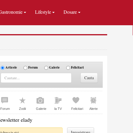
Gastronomie
Lifestyle
Dosare
Articole
Forum
Galerie
Felicitari
Forum
Zodii
Galerie
la TV
Felicitari
Alerte
ewsletter elady