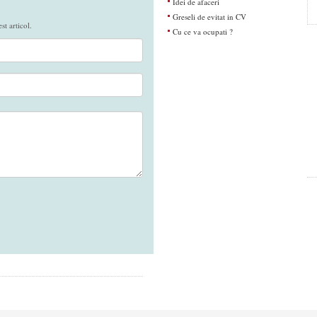
Idei de afaceri
Greseli de evitat in CV
t articol.
Cu ce va ocupati ?