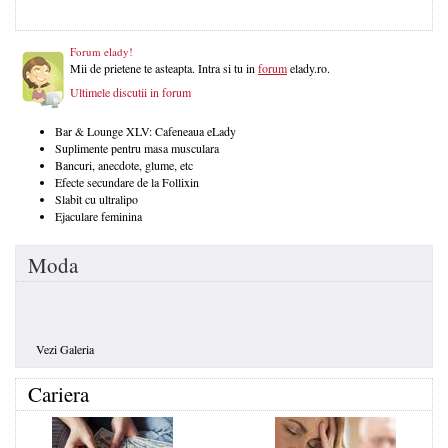
Forum elady!
Mii de prietene te asteapta. Intra si tu in
forum
elady.ro.
Ultimele discutii in forum
Bar & Lounge XLV: Cafeneaua eLady
Suplimente pentru masa musculara
Bancuri, anecdote, glume, etc
Efecte secundare de la Follixin
Slabit cu ultralipo
Ejaculare feminina
Moda
Vezi Galeria
Cariera