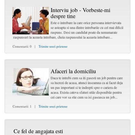
Interviu job - Vorbeste-mi
despre tine
Este o intrebare la care orice persoana intervievata
se asteapta si una dintre intrebarile cu cel mai dificil
raspuns. Desi un candidat poate da nenumarate
raspunsuri la aceasta intrebare, cheia raspunsului la aceasta intrebare...
Comentarii: 0 |
Trimite unei prietene
Afaceri la domiciliu
Daca te intrebi cum sa iti gasesti un job pentru care
sa lucrezi de acasa, atunci inseamna ca ai facut deja
un pas important si te indrepti spre o cariera de
acasa. Exista cateva sfaturi utile disponibile pentru
cei care vor sa stie cum sa isi gaseasca un job...
Comentarii: 1 |
Trimite unei prietene
Ce fel de angajata esti