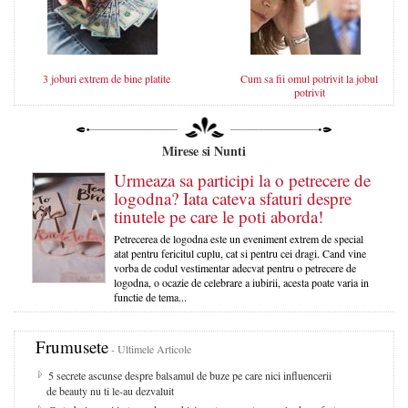
3 joburi extrem de bine platite
Cum sa fii omul potrivit la jobul
potrivit
Mirese si Nunti
Urmeaza sa participi la o petrecere de
logodna? Iata cateva sfaturi despre
tinutele pe care le poti aborda!
Petrecerea de logodna este un eveniment extrem de special
atat pentru fericitul cuplu, cat si pentru cei dragi. Cand vine
vorba de codul vestimentar adecvat pentru o petrecere de
logodna, o ocazie de celebrare a iubirii, acesta poate varia in
functie de tema...
Frumusete
- Ultimele Articole
5 secrete ascunse despre balsamul de buze pe care nici influencerii
de beauty nu ti le-au dezvaluit