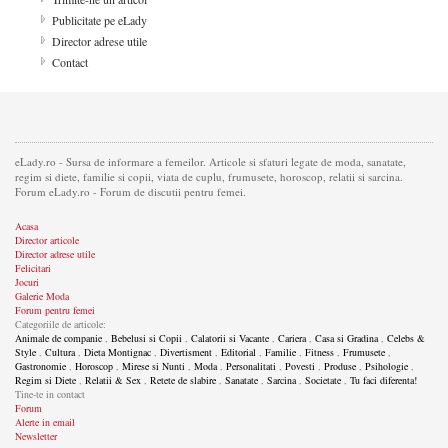
Publicitate pe eLady
Director adrese utile
Contact
eLady.ro - Sursa de informare a femeilor. Articole si sfaturi legate de moda, sanatate,
regim si diete, familie si copii, viata de cuplu, frumusete, horoscop, relatii si sarcina.
Forum eLady.ro - Forum de discutii pentru femei.
Acasa
Director articole
Director adrese utile
Felicitari
Jocuri
Galerie Moda
Forum pentru femei
Categoriile de articole:
Animale de companie
,
Bebelusi si Copii
,
Calatorii si Vacante
,
Cariera
,
Casa si Gradina
,
Celebs &
Style
,
Cultura
,
Dieta Montignac
,
Divertisment
,
Editorial
,
Familie
,
Fitness
,
Frumusete
,
Gastronomie
,
Horoscop
,
Mirese si Nunti
,
Moda
,
Personalitati
,
Povesti
,
Produse
,
Psihologie
,
Regim si Diete
,
Relatii & Sex
,
Retete de slabire
,
Sanatate
,
Sarcina
,
Societate
,
Tu faci diferenta!
Tine-te in contact
Forum
Alerte in email
Newsletter