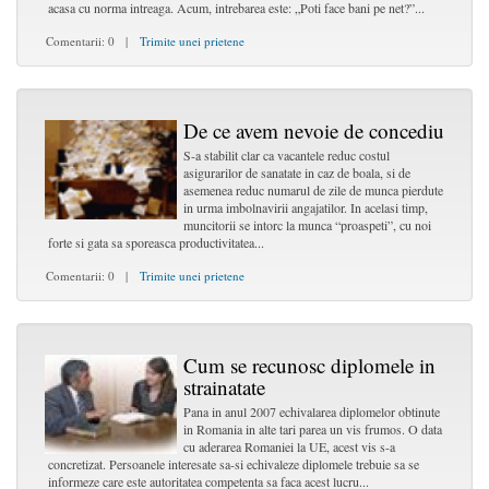
acasa cu norma intreaga. Acum, intrebarea este: „Poti face bani pe net?”...
Comentarii: 0 |
Trimite unei prietene
De ce avem nevoie de concediu
S-a stabilit clar ca vacantele reduc costul
asigurarilor de sanatate in caz de boala, si de
asemenea reduc numarul de zile de munca pierdute
in urma imbolnavirii angajatilor. In acelasi timp,
muncitorii se intorc la munca “proaspeti”, cu noi
forte si gata sa sporeasca productivitatea...
Comentarii: 0 |
Trimite unei prietene
Cum se recunosc diplomele in
strainatate
Pana in anul 2007 echivalarea diplomelor obtinute
in Romania in alte tari parea un vis frumos. O data
cu aderarea Romaniei la UE, acest vis s-a
concretizat. Persoanele interesate sa-si echivaleze diplomele trebuie sa se
informeze care este autoritatea competenta sa faca acest lucru...