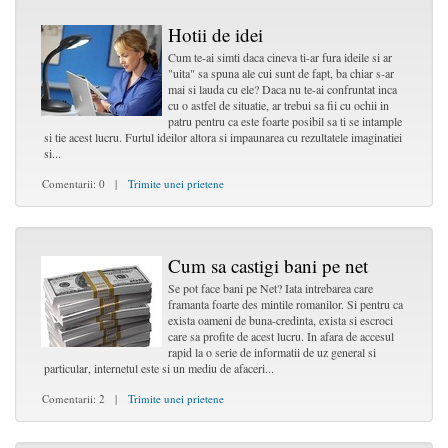
Hotii de idei
Cum te-ai simti daca cineva ti-ar fura ideile si ar
"uita" sa spuna ale cui sunt de fapt, ba chiar s-ar
mai si lauda cu ele? Daca nu te-ai confruntat inca
cu o astfel de situatie, ar trebui sa fii cu ochii in
patru pentru ca este foarte posibil sa ti se intample
si tie acest lucru. Furtul ideilor altora si impaunarea cu rezultatele imaginatiei
si...
Comentarii: 0 |
Trimite unei prietene
Cum sa castigi bani pe net
Se pot face bani pe Net? Iata intrebarea care
framanta foarte des mintile romanilor. Si pentru ca
exista oameni de buna-credinta, exista si escroci
care sa profite de acest lucru. In afara de accesul
rapid la o serie de informatii de uz general si
particular, internetul este si un mediu de afaceri...
Comentarii: 2 |
Trimite unei prietene