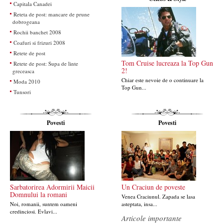
Capitala Canadei
Reteta de post: mancare de prune
dobrogeana
Rochii banchet 2008
Coafuri si frizuri 2008
Retete de post
Tom Cruise lucreaza la Top Gun
Retete de post: Supa de linte
2!
greceasca
Chiar este nevoie de o continuare la
Moda 2010
Top Gun...
Tunsori
Povesti
Povesti
Sarbatorirea Adormirii Maicii
Un Craciun de poveste
Domnului la romani
Venea Craciunul. Zapada se lasa
Noi, romanii, suntem oameni
asteptata, insa...
credinciosi. Evlavi...
Articole importante