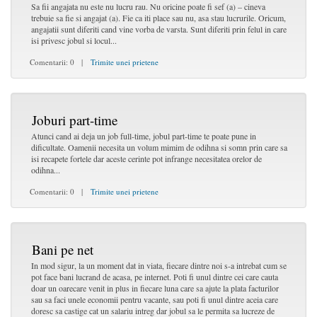
Sa fii angajata nu este nu lucru rau. Nu oricine poate fi sef (a) – cineva
trebuie sa fie si angajat (a). Fie ca iti place sau nu, asa stau lucrurile. Oricum,
angajatii sunt diferiti cand vine vorba de varsta. Sunt diferiti prin felul in care
isi privesc jobul si locul...
Comentarii: 0 |
Trimite unei prietene
Joburi part-time
Atunci cand ai deja un job full-time, jobul part-time te poate pune in
dificultate. Oamenii necesita un volum mimim de odihna si somn prin care sa
isi recapete fortele dar aceste cerinte pot infrange necesitatea orelor de
odihna...
Comentarii: 0 |
Trimite unei prietene
Bani pe net
In mod sigur, la un moment dat in viata, fiecare dintre noi s-a intrebat cum se
pot face bani lucrand de acasa, pe internet. Poti fi unul dintre cei care cauta
doar un oarecare venit in plus in fiecare luna care sa ajute la plata facturilor
sau sa faci unele economii pentru vacante, sau poti fi unul dintre aceia care
doresc sa castige cat un salariu intreg dar jobul sa le permita sa lucreze de