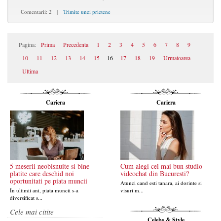
Comentarii: 2 |
Trimite unei prietene
Pagina:
Prima
Precedenta
1
2
3
4
5
6
7
8
9
10
11
12
13
14
15
16
17
18
19
Urmatoarea
Ultima
Cariera
Cariera
5 meserii neobisnuite si bine
Cum alegi cel mai bun studio
platite care deschid noi
videochat din Bucuresti?
oportunitati pe piata muncii
Atunci cand esti tanara, ai dorinte si
In ultimii ani, piata muncii s-a
visuri m...
diversificat s...
Cele mai citite
Celebs & Style