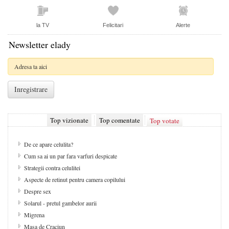
la TV
Felicitari
Alerte
Newsletter elady
Top vizionate
Top comentate
Top votate
De ce apare celulita?
Cum sa ai un par fara varfuri despicate
Strategii contra celulitei
Aspecte de retinut pentru camera copilului
Despre sex
Solarul - pretul gambelor aurii
Migrena
Masa de Craciun