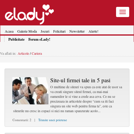
Toggle
navigatio
Acasa
Galerie Moda
Jocuri
Felicitari
Newsletter
Alerte!
Publicitate
Forum eLady!
Va aflati in:
Articole
/
Cariera
Site-ul firmei tale in 5 pasi
O multime de siteuri va spun ca este atat de usor sa
va creati singure siteul firmei, ca mai-mai
oamenilor le si vine a crede asa ceva. Ce nu se
precizeaza in articolele despre “cum sa iti faci
singura un site web pentru firma ta”, este ca
siteurile nu cresc in copaci si nici nu raman spanzurate acolo...
Comentarii: 2 |
Trimite unei prietene