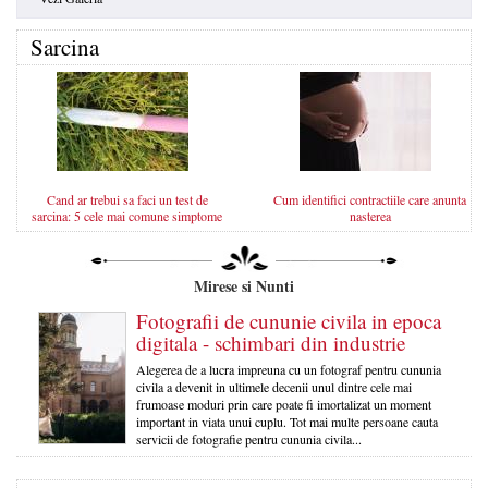
Sarcina
Cand ar trebui sa faci un test de
Cum identifici contractiile care anunta
sarcina: 5 cele mai comune simptome
nasterea
Mirese si Nunti
Fotografii de cununie civila in epoca
digitala - schimbari din industrie
Alegerea de a lucra impreuna cu un fotograf pentru cununia
civila a devenit in ultimele decenii unul dintre cele mai
frumoase moduri prin care poate fi imortalizat un moment
important in viata unui cuplu. Tot mai multe persoane cauta
servicii de fotografie pentru cununia civila...