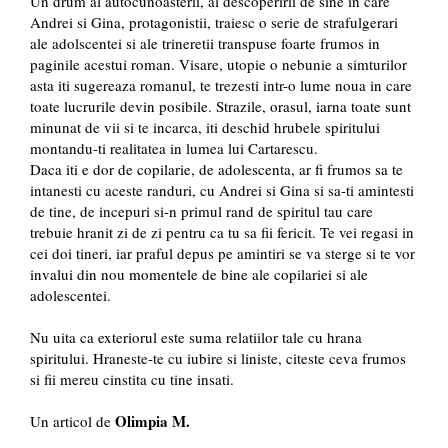
Un drum al autocunoasterii, al descoperirii de sine in care
Andrei si Gina, protagonistii, traiesc o serie de strafulgerari
ale adolscentei si ale trineretii transpuse foarte frumos in
paginile acestui roman. Visare, utopie o nebunie a simturilor
asta iti sugereaza romanul, te trezesti intr-o lume noua in care
toate lucrurile devin posibile. Strazile, orasul, iarna toate sunt
minunat de vii si te incarca, iti deschid hrubele spiritului
montandu-ti realitatea in lumea lui Cartarescu.
Daca iti e dor de copilarie, de adolescenta, ar fi frumos sa te
intanesti cu aceste randuri, cu Andrei si Gina si sa-ti amintesti
de tine, de incepuri si-n primul rand de spiritul tau care
trebuie hranit zi de zi pentru ca tu sa fii fericit. Te vei regasi in
cei doi tineri, iar praful depus pe amintiri se va sterge si te vor
invalui din nou momentele de bine ale copilariei si ale
adolescentei.
Nu uita ca exteriorul este suma relatiilor tale cu hrana
spiritului. Hraneste-te cu iubire si liniste, citeste ceva frumos
si fii mereu cinstita cu tine insati.
Olimpia M.
Un articol de