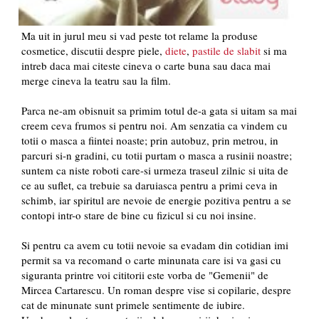
Ma uit in jurul meu si vad peste tot relame la produse
cosmetice, discutii despre piele,
diete
,
pastile de slabit
si ma
intreb daca mai citeste cineva o carte buna sau daca mai
merge cineva la teatru sau la film.
Parca ne-am obisnuit sa primim totul de-a gata si uitam sa mai
creem ceva frumos si pentru noi. Am senzatia ca vindem cu
totii o masca a fiintei noaste; prin autobuz, prin metrou, in
parcuri si-n gradini, cu totii purtam o masca a rusinii noastre;
suntem ca niste roboti care-si urmeza traseul zilnic si uita de
ce au suflet, ca trebuie sa daruiasca pentru a primi ceva in
schimb, iar spiritul are nevoie de energie pozitiva pentru a se
contopi intr-o stare de bine cu fizicul si cu noi insine.
Si pentru ca avem cu totii nevoie sa evadam din cotidian imi
permit sa va recomand o carte minunata care isi va gasi cu
siguranta printre voi cititorii este vorba de "Gemenii" de
Mircea Cartarescu. Un roman despre vise si copilarie, despre
cat de minunate sunt primele sentimente de iubire.