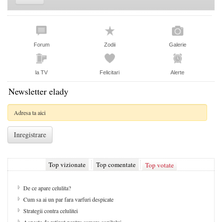
Forum
Zodii
Galerie
la TV
Felicitari
Alerte
Newsletter elady
Top vizionate
Top comentate
Top votate
De ce apare celulita?
Cum sa ai un par fara varfuri despicate
Strategii contra celulitei
Aspecte de retinut pentru camera copilului