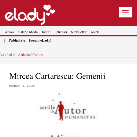
Toggle
navigatio
Acasa
Galerie Moda
Jocuri
Felicitari
Newsletter
Alerte!
Publicitate
Forum eLady!
Va aflati in:
Articole
/
Cultura
Mircea Cartarescu: Gemenii
Publicat: 11.11.2008