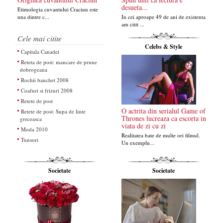
desueta...
Etimologia cuvantului Craciun este
una dintre c...
In cei aproape 49 de ani de existenta
am citit ...
Cele mai citite
Celebs & Style
Capitala Canadei
Reteta de post: mancare de prune
dobrogeana
Rochii banchet 2008
Coafuri si frizuri 2008
Retete de post
O actrita din serialul Game of
Retete de post: Supa de linte
Thrones lucreaza ca escorta in
greceasca
viata de zi cu zi
Moda 2010
Realitatea bate de multe ori filmul.
Tunsori
Un exemplu...
Societate
Societate