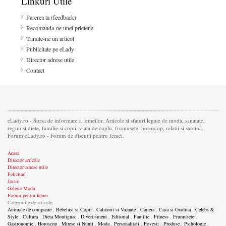
Linkuri Utile
Parerea ta (feedback)
Recomanda-ne unei prietene
Trimite-ne un articol
Publicitate pe eLady
Director adrese utile
Contact
eLady.ro - Sursa de informare a femeilor. Articole si sfaturi legate de moda, sanatate,
regim si diete, familie si copii, viata de cuplu, frumusete, horoscop, relatii si sarcina.
Forum eLady.ro - Forum de discutii pentru femei.
Acasa
Director articole
Director adrese utile
Felicitari
Jocuri
Galerie Moda
Forum pentru femei
Categoriile de articole:
Animale de companie
,
Bebelusi si Copii
,
Calatorii si Vacante
,
Cariera
,
Casa si Gradina
,
Celebs &
Style
,
Cultura
,
Dieta Montignac
,
Divertisment
,
Editorial
,
Familie
,
Fitness
,
Frumusete
,
Gastronomie
,
Horoscop
,
Mirese si Nunti
,
Moda
,
Personalitati
,
Povesti
,
Produse
,
Psihologie
,