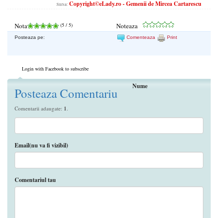
Copyright©eLady.ro - Gemenii de Mircea Cartarescu
Sursa:
Nota
(
5
/ 5)
Noteaza
Posteaza pe:
Comenteaza
Print
Login with Facebook to subscribe
Nume
Posteaza Comentariu
Comentarii adaugate:
1
.
Email(nu va fi vizibil)
Comentariul tau