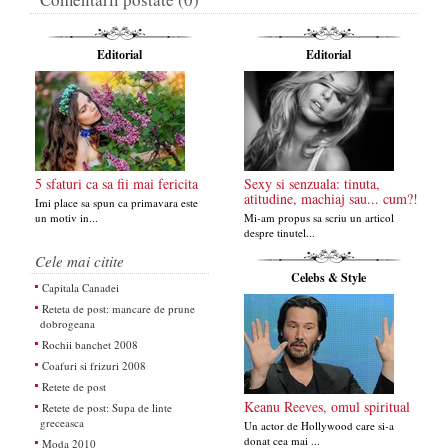
Editorial
Editorial
5 sfaturi ca sa fii mai fericita
Sexy si senzuala: tinuta,
atitudine, machiaj sau... cum?!
Imi place sa spun ca primavara este
un motiv in...
Mi-am propus sa scriu un articol
despre tinutel...
Cele mai citite
Celebs & Style
Capitala Canadei
Reteta de post: mancare de prune
dobrogeana
Rochii banchet 2008
Coafuri si frizuri 2008
Retete de post
Keanu Reeves, omul spiritual
Retete de post: Supa de linte
greceasca
Un actor de Hollywood care si-a
donat cea mai ...
Moda 2010