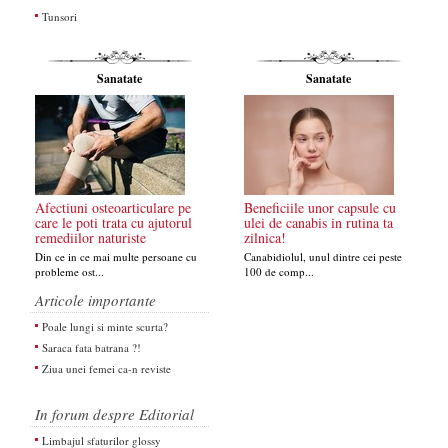
Tunsori
Sanatate
Sanatate
Afectiuni osteoarticulare pe
Beneficiile unor capsule cu
care le poti trata cu ajutorul
ulei de canabis in rutina ta
remediilor naturiste
zilnica!
Din ce in ce mai multe persoane cu
Canabidiolul, unul dintre cei peste
probleme ost...
100 de comp...
Articole importante
Poale lungi si minte scurta?
Saraca fata batrana ?!
Ziua unei femei ca-n reviste
In forum despre Editorial
Limbajul sfaturilor glossy