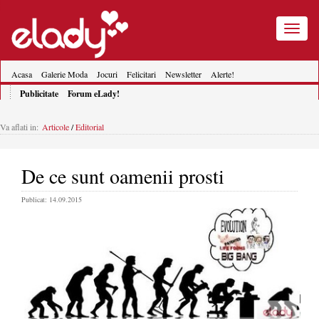
Toggle
navigatio
Acasa
Galerie Moda
Jocuri
Felicitari
Newsletter
Alerte!
Publicitate
Forum eLady!
Va aflati in:
Articole
/
Editorial
De ce sunt oamenii prosti
Publicat: 14.09.2015