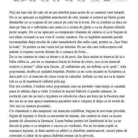
Nici nu mai stiu de cate ori m-am intrebat pana acum de ce oamenii sunt tampiti.
De ce ne apucam sa inghitim amestecuri de otet, lamaie si usturoi pe burta-goala
diminetile ca sa scapam de un cancer pe care nu il avem. De ce credem ca daca ne
dam pe fata cu o substanta care arata ca o crema de ghete o sa ne dispara ridurile
peste noapte. De ce ne apucam sa cumparam vitamine de sinteza si sa le bagam in
noi zilnic crezand ca asa vom fi vesnic sanatosi. De ce inghitim anumite pastile
recomandate dupa ureche de catre tamaduitorii din radio-sant, pentru ca „face bine
la toate”. Si pentru ca am vazut noi pe internet. Pe un site care redescopera roti
patrate si expune secrete demne de o camasa de forta...
De ce nu suntem in stare sa tinem o zi de post, dar daca auzim in tramvai de la o
baba stirba ca „azi nu se mananca fructe in forma de cruce, asa ca nu mancati
usturoi si prune!” chiar asta facem. „E sarbatoare azi, nu trebuie sa te speli.” Alta
gogomanie, treaba cu spalatul trupului. Pentru ca nu scrie nicaieri in Scriptura ca
daca puti si e zi marcata de cruce rosie in calendar, trebuie sa stai asa sa te injure
toti ca sa iti mantuiesti sufletul prin jeg.
Dar noi credem. Credem orice gogomanie care ne promite viata lunga si sanatate
pana in ultima clipa a vietii. Credem in leacuri babesti si pastile-minune, in
restrictii care nu au nici o legatura cu ortodoxia (daca am trece pe la biserica mai
des nu ne-ar mai apuca mantuirea pacatelor intr-o singura zi dupa ce in restul de
364 zici ca suntem posedati).
Cu vitaminele e alta tampenie: nu mancam echilibrat, bagam in noi toate prostiile,
fugim de legume si fructe ca necuratul de tamaie, dar suntem in stare sa lasam
jumate de chenzina la farmacie. Luam buline pentru tot familionul in loc sa ne
ducem la piata si sa umplem o sacosa cu verdeturi. Nu ne invatam copiii sa
manance legume, le dam iaurtel cu aditivi si chioftele americanesti, sucuri pline de
coloranti si zahar de te-apuca diabetul numai cat le privesti.