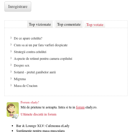
Top vizionate
Top comentate
Top votate
De ce apare celulita?
Cum sa ai un par fara varfuri despicate
Strategii contra celulitei
Aspecte de retinut pentru camera copilului
Despre sex
Solarul - pretul gambelor aurii
Migrena
Masa de Craciun
Forum elady!
Mii de prietene te asteapta. Intra si tu in
forum
elady.ro.
Ultimele discutii in forum
Bar & Lounge XLV: Cafeneaua eLady
Suplimente pentru masa musculara