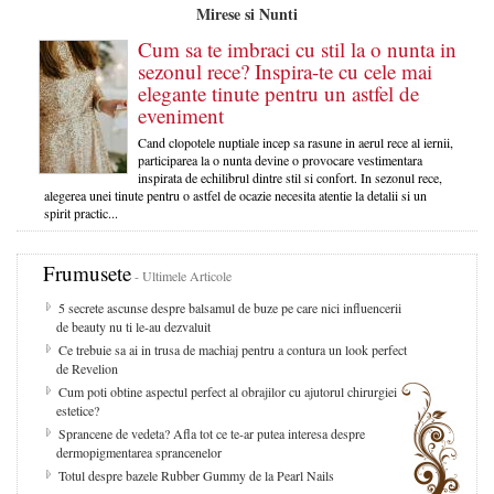
Mirese si Nunti
Cum sa te imbraci cu stil la o nunta in
sezonul rece? Inspira-te cu cele mai
elegante tinute pentru un astfel de
eveniment
Cand clopotele nuptiale incep sa rasune in aerul rece al iernii,
participarea la o nunta devine o provocare vestimentara
inspirata de echilibrul dintre stil si confort. In sezonul rece,
alegerea unei tinute pentru o astfel de ocazie necesita atentie la detalii si un
spirit practic...
Frumusete
- Ultimele Articole
5 secrete ascunse despre balsamul de buze pe care nici influencerii
de beauty nu ti le-au dezvaluit
Ce trebuie sa ai in trusa de machiaj pentru a contura un look perfect
de Revelion
Cum poti obtine aspectul perfect al obrajilor cu ajutorul chirurgiei
estetice?
Sprancene de vedeta? Afla tot ce te-ar putea interesa despre
dermopigmentarea sprancenelor
Totul despre bazele Rubber Gummy de la Pearl Nails