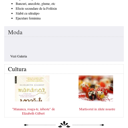
Bancuri, anecdote, glume, etc
Efecte secundare de la Follixin
Slabit cu ultralipo
Ejaculare feminina
Moda
Vezi Galeria
Cultura
"Mananca, roaga-te, iubeste" de
Martisorul in zilele noastre
Elizabeth Gilbert