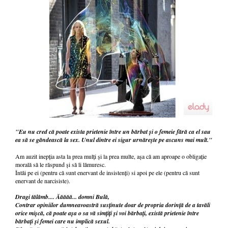
"Eu nu cred că poate exista prietenie între un bărbat și o femeie fără ca el sau
ea să se gândească la sex. Unul dintre ei sigur urnărește pe ascuns mai mult."
Am auzit inepția asta la prea mulți și la prea multe, așa că am aproape o obligație
morală să le răspund și să îi lămuresc.
Întâi pe ei (pentru că sunt enervant de insistenți) si apoi pe ele (pentru că sunt
enervant de narcisiste).
Dragi tălâmb.... Ăăăăă... domni Bulă,
Contrar opiniilor dumneavoastră susținute doar de propria dorință de a tavăli
orice mișcă, că poate așa o sa vă simțiți și voi bărbați, există prietenie între
bărbați și femei care nu implică sexul.