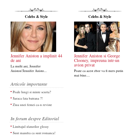
Celebs & Style
Celebs & Style
Jennifer Aniston a implinit 44
Jennifer Aniston si George
de ani
Clooney, impreuna intr-un
avion privat
La multi ani, Jennifer
Aniston!Jennifer Anisto...
Poate ca acest zbor va fi mers putin
mai bine....
Articole importante
Poale lungi si minte scurta?
Saraca fata batrana ?!
Ziua unei femei ca-n reviste
In forum despre Editorial
Limbajul sfaturilor glossy
Sunt mandra ca sunt romanca!