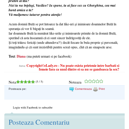
prieten al tău?
Nici tu nu înțelegi, Vasilico? Ia spune, tu ai face sex cu Gherghina, cea mai
bună amica a ta?
Vă mulțumesc tuturor pentru atenție!
Acum domnii Bulă se pot întoarce la dat like-uri și inimioare doamnelor Bulă în
speranța că vor fi băgați în seamă.
Iar doamnele Bulă la numărat like-urile și inimioarele primite de la domnii Bulă,
sperând că asta înseamnă că ei sunt sincer îndrăgostiți de ele.
Și toți trăiesc fericiți (unde altundeva?!) decât fiecare în bula proprie și personală,
imaginându-și că sunt irezistibili pentru sexul opus, chit că au sinapsele arse.
Text
:
Diana
(ma puteti urmari si pe facebook)
Copyright©eLady.ro - Nu poate exista prietenie intre barbati si
Sursa:
femeie fara ca unul dintre ei sa nu se gandeasca la sex?
Nota
(
5
/ 5)
Noteaza
Posteaza pe:
Comenteaza
Print
Login with Facebook to subscribe
Posteaza Comentariu