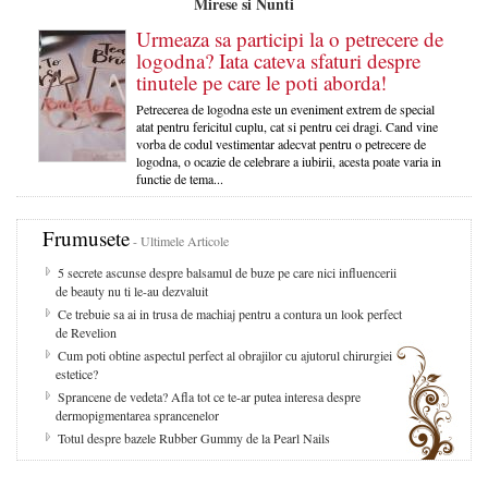
Mirese si Nunti
Urmeaza sa participi la o petrecere de
logodna? Iata cateva sfaturi despre
tinutele pe care le poti aborda!
Petrecerea de logodna este un eveniment extrem de special
atat pentru fericitul cuplu, cat si pentru cei dragi. Cand vine
vorba de codul vestimentar adecvat pentru o petrecere de
logodna, o ocazie de celebrare a iubirii, acesta poate varia in
functie de tema...
Frumusete
- Ultimele Articole
5 secrete ascunse despre balsamul de buze pe care nici influencerii
de beauty nu ti le-au dezvaluit
Ce trebuie sa ai in trusa de machiaj pentru a contura un look perfect
de Revelion
Cum poti obtine aspectul perfect al obrajilor cu ajutorul chirurgiei
estetice?
Sprancene de vedeta? Afla tot ce te-ar putea interesa despre
dermopigmentarea sprancenelor
Totul despre bazele Rubber Gummy de la Pearl Nails