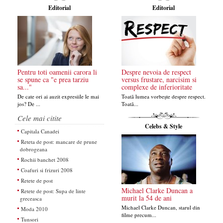
Editorial
Editorial
Pentru toti oamenii carora li
Despre nevoia de respect
se spune ca "e prea tarziu
versus frustare, narcisim si
sa..."
complexe de inferioritate
De cate ori ai auzit expresiile le mai
Toatã lumea vorbește despre respect.
jos? De ...
Toatã...
Cele mai citite
Celebs & Style
Capitala Canadei
Reteta de post: mancare de prune
dobrogeana
Rochii banchet 2008
Coafuri si frizuri 2008
Retete de post
Michael Clarke Duncan a
Retete de post: Supa de linte
murit la 54 de ani
greceasca
Michael Clarke Duncan, starul din
Moda 2010
filme precum...
Tunsori