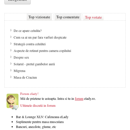
Top vizionate
Top comentate
Top votate
De ce apare celulita?
Cum sa ai un par fara varfuri despicate
Strategii contra celulitei
Aspecte de retinut pentru camera copilului
Despre sex
Solarul - pretul gambelor aurii
Migrena
Masa de Craciun
Forum elady!
Mii de prietene te asteapta. Intra si tu in
forum
elady.ro.
Ultimele discutii in forum
Bar & Lounge XLV: Cafeneaua eLady
Suplimente pentru masa musculara
Bancuri, anecdote, glume, etc