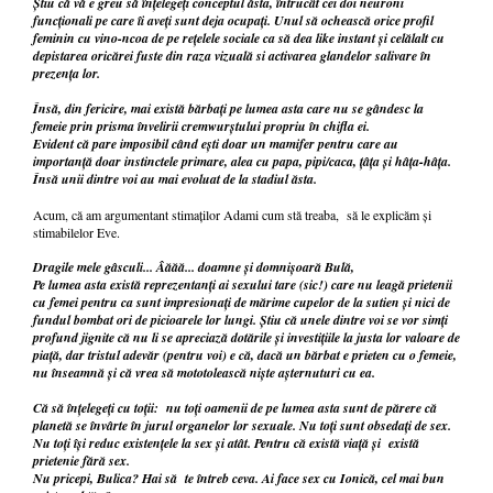
Știu că vă e greu să înțelegeți conceptul ăsta, întrucât cei doi neuroni
funcționali pe care îi aveți sunt deja ocupați. Unul să ochească orice profil
feminin cu vino-ncoa de pe rețelele sociale ca să dea like instant și celălalt cu
depistarea oricărei fuste din raza vizuală si activarea glandelor salivare în
prezența lor.
Însă, din fericire, mai există bărbați pe lumea asta care nu se gândesc la
femeie prin prisma învelirii cremwurștului propriu în chifla ei.
Evident că pare imposibil când ești doar un mamifer pentru care au
importanță doar instinctele primare, alea cu papa, pipi/caca, țâța și hâța-hâța.
Însă unii dintre voi au mai evoluat de la stadiul ăsta.
Acum,
că
am argumentant
stimaților
Adami cum
stă
treaba
,
să
le
explicăm
și
stimabilelor Eve.
Dragile mele gâsculi... Âăăă... doamne și domnișoară Bulă,
Pe lumea asta există reprezentanți ai sexului tare (sic!) care nu leagă prietenii
cu femei pentru ca sunt impresionați de mărime cupelor de la sutien și nici de
fundul bombat ori de picioarele lor lungi. Știu că unele dintre voi se vor simți
profund jignite că nu li se apreciază dotările și investițiile la justa lor valoare de
piață, dar tristul adevăr (pentru voi) e că, dacă un bărbat e prieten cu o femeie,
nu înseamnă și că vrea să mototolească niște așternuturi cu ea.
Că să înțelegeți cu toții: nu toți oamenii de pe lumea asta sunt de părere că
planetă se învârte în jurul organelor lor sexuale. Nu toți sunt obsedați de sex.
Nu toți își reduc existențele la sex și atât. Pentru că există viață și există
prietenie fără sex.
Nu pricepi, Bulica? Hai să te întreb ceva. Ai face sex cu Ionică, cel mai bun