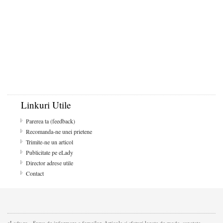
Linkuri Utile
Parerea ta (feedback)
Recomanda-ne unei prietene
Trimite-ne un articol
Publicitate pe eLady
Director adrese utile
Contact
eLady.ro - Sursa de informare a femeilor. Articole si sfaturi legate de moda, sanatate,