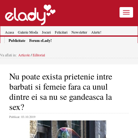
Toggle
navigatio
Acasa
Galerie Moda
Jocuri
Felicitari
Newsletter
Alerte!
Publicitate
Forum eLady!
Va aflati in:
Articole
/
Editorial
Nu poate exista prietenie intre
barbati si femeie fara ca unul
dintre ei sa nu se gandeasca la
sex?
Publicat: 03.10.2019