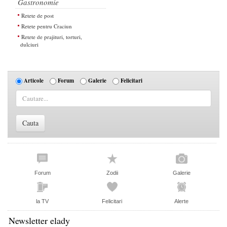
Gastronomie
Retete de post
Retete pentru Craciun
Retete de prajituri, torturi,
dulciuri
Articole
Forum
Galerie
Felicitari
Forum
Zodii
Galerie
la TV
Felicitari
Alerte
Newsletter elady