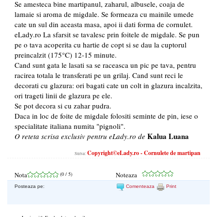
Se amesteca bine martipanul, zaharul, albusele, coaja de
lamaie si aroma de migdale. Se formeaza cu mainile umede
cate un sul din aceasta masa, apoi ii dati forma de cornulet.
eLady.ro La sfarsit se tavalesc prin foitele de migdale. Se pun
pe o tava acoperita cu hartie de copt si se dau la cuptorul
preincalzit (175°C) 12-15 minute.
Cand sunt gata le lasati sa se raceasca un pic pe tava, pentru
racirea totala le transferati pe un grilaj. Cand sunt reci le
decorati cu glazura: ori bagati cate un colt in glazura incalzita,
ori trageti linii de glazura pe ele.
Am furat extul din elady.ro
Se pot decora si cu zahar pudra.
Daca in loc de foite de migdale folositi seminte de pin, iese o
specialitate italiana numita "pignoli".
Kalua Luana
O reteta
scrisa
exclusiv pentru eLady.ro de
Copyright©eLady.ro - Cornulete de martipan
Sursa:
Nota
(
0
/ 5)
Noteaza
Posteaza pe:
Comenteaza
Print