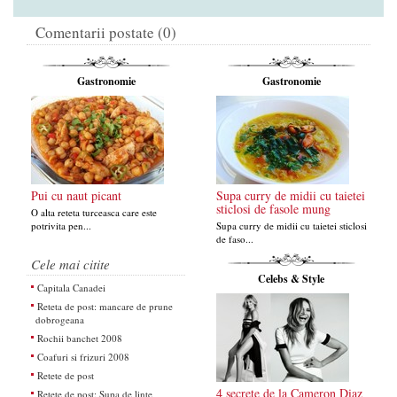
Comentarii postate (0)
Gastronomie
Gastronomie
Pui cu naut picant
Supa curry de midii cu taietei
sticlosi de fasole mung
O alta reteta turceasca care este
potrivita pen...
Supa curry de midii cu taietei sticlosi
de faso...
Cele mai citite
Celebs & Style
Capitala Canadei
Reteta de post: mancare de prune
dobrogeana
Rochii banchet 2008
Coafuri si frizuri 2008
Retete de post
4 secrete de la Cameron Diaz
Retete de post: Supa de linte