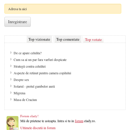
Top vizionate
Top comentate
Top votate
De ce apare celulita?
Cum sa ai un par fara varfuri despicate
Strategii contra celulitei
Aspecte de retinut pentru camera copilului
Despre sex
Solarul - pretul gambelor aurii
Migrena
Masa de Craciun
Forum elady!
Mii de prietene te asteapta. Intra si tu in
forum
elady.ro.
Ultimele discutii in forum