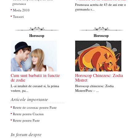
greceasca
Frumoasa actrita de 43 de ani este o
gurmanda s...
Moda 2010
Tunsori
Horoscop
Horoscop
Cum sunt barbatii in functie
Horoscop Chinezesc: Zodia
de zodie
Mistret
L-ai intalnit de curand si, la prima
Horoscop chinezesc: Zodia
vedere, pa...
Mistret/Porc – ...
Articole importante
Retete de cozonac pentru Paste
Retete pentru Craciun
Retete pentru Paste
In forum despre