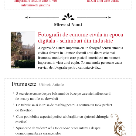
temperaturi scazute care iti vor
la Z al unei case curate
infrumuseta gradina
Mirese si Nunti
Fotografii de cununie civila in epoca
digitala - schimbari din industrie
Alegerea de a lucra impreuna cu un fotograf pentru cununia
civila a devenit in ultimele decenii unul dintre cele mai
frumoase moduri prin care poate fi imortalizat un moment
important in viata unui cuplu. Tot mai multe persoane cauta
servicii de fotografie pentru cununia civila...
Frumusete
- Ultimele Articole
5 secrete ascunse despre balsamul de buze pe care nici influencerii
de beauty nu ti le-au dezvaluit
Ce trebuie sa ai in trusa de machiaj pentru a contura un look perfect
de Revelion
Cum poti obtine aspectul perfect al obrajilor cu ajutorul chirurgiei
estetice?
Sprancene de vedeta? Afla tot ce te-ar putea interesa despre
dermopigmentarea sprancenelor