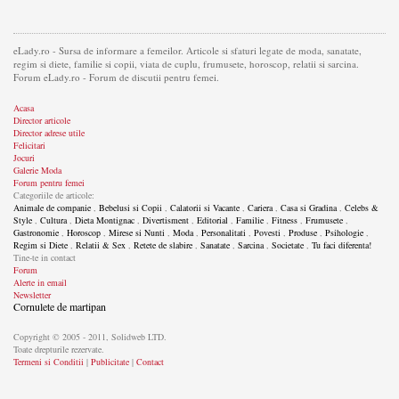
eLady.ro - Sursa de informare a femeilor. Articole si sfaturi legate de moda, sanatate,
regim si diete, familie si copii, viata de cuplu, frumusete, horoscop, relatii si sarcina.
Forum eLady.ro - Forum de discutii pentru femei.
Acasa
Director articole
Director adrese utile
Felicitari
Jocuri
Galerie Moda
Forum pentru femei
Categoriile de articole:
Animale de companie
,
Bebelusi si Copii
,
Calatorii si Vacante
,
Cariera
,
Casa si Gradina
,
Celebs &
Style
,
Cultura
,
Dieta Montignac
,
Divertisment
,
Editorial
,
Familie
,
Fitness
,
Frumusete
,
Gastronomie
,
Horoscop
,
Mirese si Nunti
,
Moda
,
Personalitati
,
Povesti
,
Produse
,
Psihologie
,
Regim si Diete
,
Relatii & Sex
,
Retete de slabire
,
Sanatate
,
Sarcina
,
Societate
,
Tu faci diferenta!
Tine-te in contact
Forum
Alerte in email
Newsletter
Cornulete de martipan
Copyright © 2005 - 2011, Solidweb LTD.
Toate drepturile rezervate.
Termeni si Conditii
|
Publicitate
|
Contact