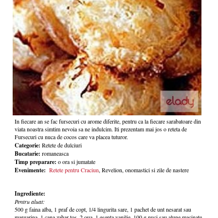
In fiecare an se fac fursecuri cu arome diferite, pentru ca la fiecare sarabatoare din
viata noastra simtim nevoia sa ne indulcim. Iti prezentam mai jos o reteta de
Fursecuri cu nuca de cocos care va placea tuturor.
Categorie:
Retete de dulciuri
Bucatarie:
romaneasca
Timp preparare:
o ora si jumatate
Evenimente:
Retete pentru Craciun
, Revelion, onomastici si zile de nastere
Ingrediente:
Pentru aluat:
500 g faina alba, 1 praf de copt, 1/4 lingurita sare, 1 pachet de unt nesarat sau
margarina, 1 cana zahar tos, 2 oua, 1 esenta vanilie, 100 g nuci sau alune macinate,