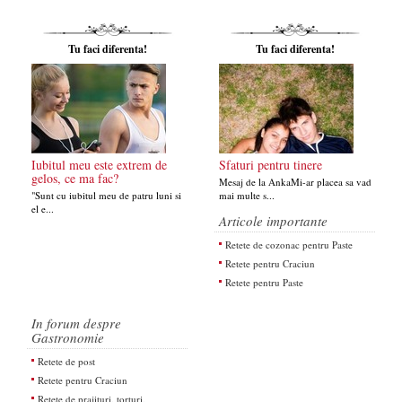
Tu faci diferenta!
Tu faci diferenta!
Iubitul meu este extrem de
Sfaturi pentru tinere
gelos, ce ma fac?
Mesaj de la AnkaMi-ar placea sa vad
"Sunt cu iubitul meu de patru luni si
mai multe s...
el e...
Articole importante
Retete de cozonac pentru Paste
Retete pentru Craciun
Retete pentru Paste
In forum despre
Gastronomie
Retete de post
Retete pentru Craciun
Retete de prajituri, torturi,