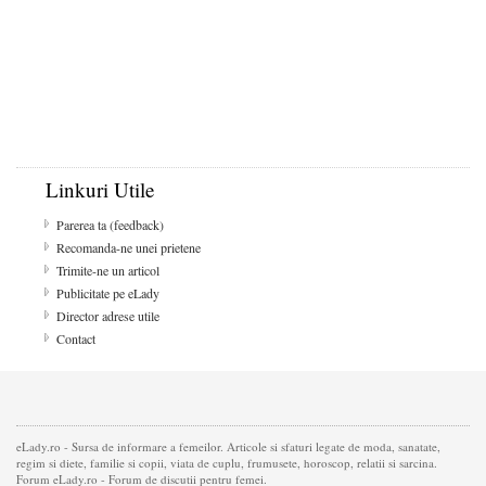
Linkuri Utile
Parerea ta (feedback)
Recomanda-ne unei prietene
Trimite-ne un articol
Publicitate pe eLady
Director adrese utile
Contact
eLady.ro - Sursa de informare a femeilor. Articole si sfaturi legate de moda, sanatate,
regim si diete, familie si copii, viata de cuplu, frumusete, horoscop, relatii si sarcina.
Forum eLady.ro - Forum de discutii pentru femei.