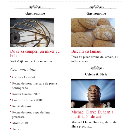
Gastronomie
Gastronomie
De ce sa cumperi un mixer cu
Biscuiti cu lamaie
bol?
Daca va place aroma de lamaie, nu
Vrei să îți cumperi un mixer cu...
trebuie sa ra...
Cele mai citite
Celebs & Style
Capitala Canadei
Reteta de post: mancare de prune
dobrogeana
Rochii banchet 2008
Coafuri si frizuri 2008
Retete de post
Michael Clarke Duncan a
Retete de post: Supa de linte
murit la 54 de ani
greceasca
Michael Clarke Duncan, starul din
Moda 2010
filme precum...
Tunsori