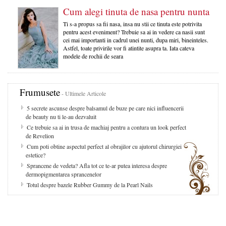
Cum alegi tinuta de nasa pentru nunta
Ti s-a propus sa fii nasa, insa nu stii ce tinuta este potrivita
pentru acest eveniment? Trebuie sa ai in vedere ca nasii sunt
cei mai importanti in cadrul unei nunti, dupa miri, bineinteles.
Astfel, toate privirile vor fi atintite asupra ta. Iata cateva
modele de rochii de seara
Frumusete
- Ultimele Articole
5 secrete ascunse despre balsamul de buze pe care nici influencerii
de beauty nu ti le-au dezvaluit
Ce trebuie sa ai in trusa de machiaj pentru a contura un look perfect
de Revelion
Cum poti obtine aspectul perfect al obrajilor cu ajutorul chirurgiei
estetice?
Sprancene de vedeta? Afla tot ce te-ar putea interesa despre
dermopigmentarea sprancenelor
Totul despre bazele Rubber Gummy de la Pearl Nails