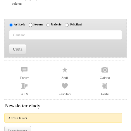
dulciuri
Articole
Forum
Galerie
Felicitari
Forum
Zodii
Galerie
la TV
Felicitari
Alerte
Newsletter elady