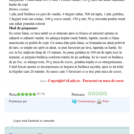
hartie de copt
Pentru crema:
1 plic praf budinca cu gust de vanilie, 4 linguri zahar, 500 ml lapte, 1 plic geletina,
2 linguri rom sau coniac, 100 g cocos razuit, 150 g unt, 50 g ciocolata pentru ornat
sau zahar granulat colorat
Mod de preparare:
Se cerne faina, se lasa untul sa se inmoaie apoi se freaca cu mixerul spuma cu
zaharul si zaharul vanilat. Se adauga treptat ouale batute, laptele, nucile si faina
amestecata cu praful de copt. Cu mana data prin faina, se framanta un aluat potrivit
de tare, se umple un sprit cu aluat, se pun fursecuri pe tava, tapetata cu hartie. Se
coc la foc mijlociu timp de 15 minute. Se pune gelatina in 100 ml de lapte rece la
inmuiat, se prepara budinca conform retetei de pe ambalaj. Se ia vasul cu budinca
de pe foc, se adauga rom, 50 g nuca de cocos, gelatina topita si se omogenizeaza.
Untul frecat spuma se incorporeaza cu lingura in budinca racotita, apoi se da totul
la frigider cam 20 minute. Se unesc cate 3 fursecuri si se trec prin nuca de cocos.
Copyright©eLady.ro - Fursecuri cu nuca de cocos
Sursa:
Nota
(
5
/ 5)
Noteaza
Posteaza pe:
Comenteaza
Print
Login with Facebook to subscribe