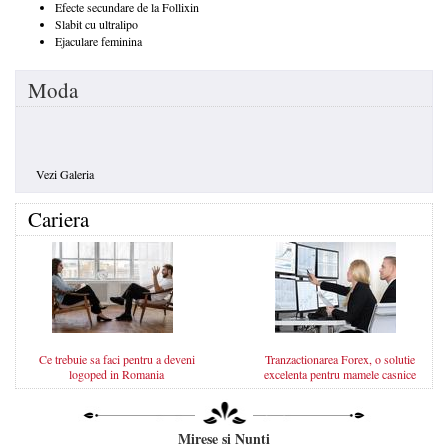
Efecte secundare de la Follixin
Slabit cu ultralipo
Ejaculare feminina
Moda
Vezi Galeria
Cariera
Ce trebuie sa faci pentru a deveni
Tranzactionarea Forex, o solutie
logoped in Romania
excelenta pentru mamele casnice
Mirese si Nunti