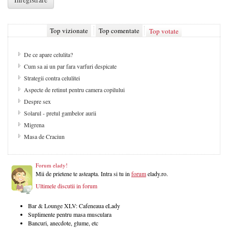
Top vizionate
Top comentate
Top votate
De ce apare celulita?
Cum sa ai un par fara varfuri despicate
Strategii contra celulitei
Aspecte de retinut pentru camera copilului
Despre sex
Solarul - pretul gambelor aurii
Migrena
Masa de Craciun
Forum elady!
Mii de prietene te asteapta. Intra si tu in
forum
elady.ro.
Ultimele discutii in forum
Bar & Lounge XLV: Cafeneaua eLady
Suplimente pentru masa musculara
Bancuri, anecdote, glume, etc