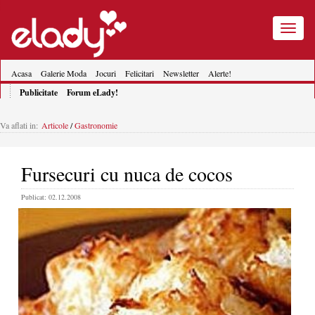
Toggle
navigatio
Acasa
Galerie Moda
Jocuri
Felicitari
Newsletter
Alerte!
Publicitate
Forum eLady!
Va aflati in:
Articole
/
Gastronomie
Fursecuri cu nuca de cocos
Publicat: 02.12.2008