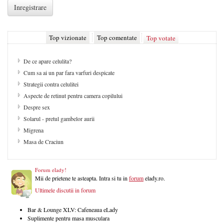
Top vizionate
Top comentate
Top votate
De ce apare celulita?
Cum sa ai un par fara varfuri despicate
Strategii contra celulitei
Aspecte de retinut pentru camera copilului
Despre sex
Solarul - pretul gambelor aurii
Migrena
Masa de Craciun
Forum elady!
Mii de prietene te asteapta. Intra si tu in
forum
elady.ro.
Ultimele discutii in forum
Bar & Lounge XLV: Cafeneaua eLady
Suplimente pentru masa musculara