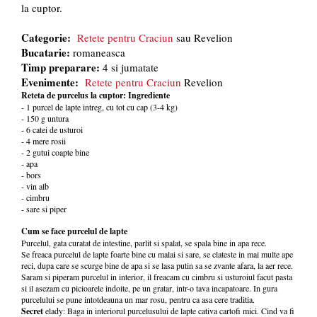
la cuptor.
Categorie:
Retete pentru Craciun
sau Revelion
Bucatarie:
romaneasca
Timp preparare:
4 si jumatate
Evenimente:
Retete pentru Craciun
Revelion
Reteta de purcelus la cuptor: Ingrediente
- 1 purcel de lapte intreg, cu tot cu cap (3-4 kg)
- 150 g untura
- 6 catei de usturoi
- 4 mere rosii
- 2 gutui coapte bine
- apa
- bors
- vin alb
- cimbru
- sare si piper
Cum se face purcelul de lapte
Purcelul, gata curatat de intestine, parlit si spalat, se spala bine in apa rece.
Se freaca purcelul de lapte foarte bine cu malai si sare, se clateste in mai multe ape
reci, dupa care se scurge bine de apa si se lasa putin sa se zvante afara, la aer rece.
Saram si piperam purcelul in interior, il freacam cu cimbru si usturoiul facut pasta
si il asezam cu picioarele indoite, pe un gratar, intr-o tava incapatoare. In gura
purcelului se pune intotdeauna un mar rosu, pentru ca asa cere traditia.
Secret
elady: Baga in interiorul purcelusului de lapte cativa cartofi mici. Cind va fi