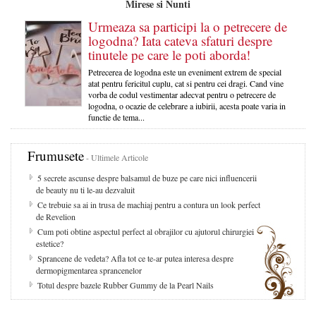
Mirese si Nunti
Urmeaza sa participi la o petrecere de
logodna? Iata cateva sfaturi despre
tinutele pe care le poti aborda!
Petrecerea de logodna este un eveniment extrem de special
atat pentru fericitul cuplu, cat si pentru cei dragi. Cand vine
vorba de codul vestimentar adecvat pentru o petrecere de
logodna, o ocazie de celebrare a iubirii, acesta poate varia in
functie de tema...
Frumusete
- Ultimele Articole
5 secrete ascunse despre balsamul de buze pe care nici influencerii
de beauty nu ti le-au dezvaluit
Ce trebuie sa ai in trusa de machiaj pentru a contura un look perfect
de Revelion
Cum poti obtine aspectul perfect al obrajilor cu ajutorul chirurgiei
estetice?
Sprancene de vedeta? Afla tot ce te-ar putea interesa despre
dermopigmentarea sprancenelor
Totul despre bazele Rubber Gummy de la Pearl Nails