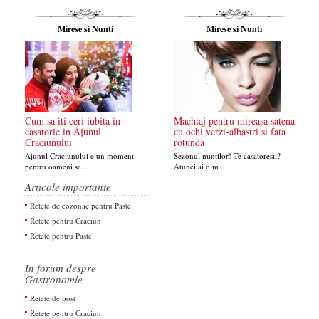
Mirese si Nunti
Mirese si Nunti
Cum sa iti ceri iubita in
Machiaj pentru mireasa satena
casatorie in Ajunul
cu ochi verzi-albastri si fata
Craciunului
rotunda
Ajunul Craciunului e un moment
Sezonul nuntilor! Te casatoresti?
pentru oameni sa...
Atunci ai o m...
Articole importante
Retete de cozonac pentru Paste
Retete pentru Craciun
Retete pentru Paste
In forum despre
Gastronomie
Retete de post
Retete pentru Craciun