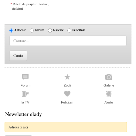
Retete de prajituri, torturi,
dulciuri
Articole
Forum
Galerie
Felicitari
Forum
Zodii
Galerie
la TV
Felicitari
Alerte
Newsletter elady