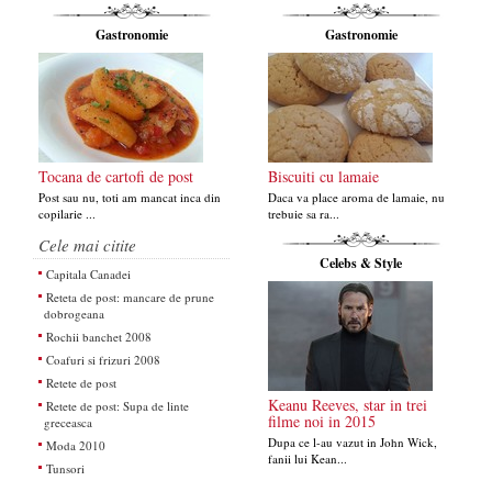
Gastronomie
Gastronomie
Tocana de cartofi de post
Biscuiti cu lamaie
Post sau nu, toti am mancat inca din
Daca va place aroma de lamaie, nu
copilarie ...
trebuie sa ra...
Cele mai citite
Celebs & Style
Capitala Canadei
Reteta de post: mancare de prune
dobrogeana
Rochii banchet 2008
Coafuri si frizuri 2008
Retete de post
Keanu Reeves, star in trei
Retete de post: Supa de linte
filme noi in 2015
greceasca
Dupa ce l-au vazut in John Wick,
Moda 2010
fanii lui Kean...
Tunsori