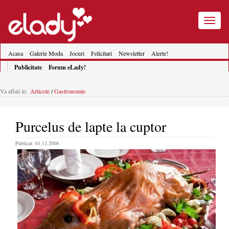
Toggle
navigatio
Acasa
Galerie Moda
Jocuri
Felicitari
Newsletter
Alerte!
Publicitate
Forum eLady!
Va aflati in:
Articole
/
Gastronomie
Purcelus de lapte la cuptor
Publicat: 01.12.2008