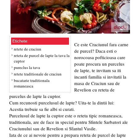
Etichete:
Ce este Craciunul fara carne
retete de craciun
de purcel? Daca esti o
reteta de purcel de lapte la tava la
norocoasa pofticioasa care
cuptor
poate procura un purcelus
pureclus la tava
de lapte, te invitam sa iti
retete traditionale de craciun
incanti familia si invitatii la
bucatarie traditionala
masa de Craciun sau de
romaneasca
Revelion cu reteta de
purcelus de lapte la cuptor.
Cum recunosti purcelusul de lapte? Uita-te la dintii lui:
Acestia trebuie sa fie albi si curati.
Purcelusul de lapte la cuptor este o reteta tipic romaneasca,
traditionala, are de face in special pentru Sfintele Sarbatori ale
Craciunului sau de Revelion si Sfantul Vasile.
Iata de ce ai nevoie pentru a prepara reteta de purcel de lapte