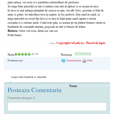
gata carnea, vei avea si o garnitura extraordinar de gustoasa.
Se unge bine purcelul cu unt si untura (sau ulei in liplsa) si se aseaza in tava.
In tava se mai adauga jumatate de ceasca cu apa, vin alb, bors, grasime si felii de
mere si gutui. Se introduce tava la cuptor, la foc potrivit. Din cand in cand, se
unge purcelul cu sosul din tava si se lasa la fript pana cand capata o crusta
crocanta si o culoare aurie. Cand este gata, se aseaza pe un platou frumos ornat cu
buchetele de conopida murata, gogosari in otet si frunze de telina.
Butura:
Orice vin rosu, demi-sec sau sec.
Pofta buna!
Copyright©eLady.ro - Purcel de lapte
Sursa:
Nota
(
5
/ 5)
Noteaza
Posteaza pe:
Comenteaza
Print
Login with Facebook to subscribe
Nume
Posteaza Comentariu
Comentarii adaugate:
1
.