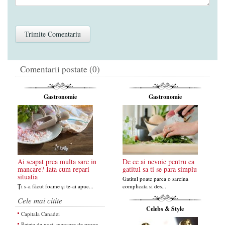
Comentarii postate (0)
Gastronomie
Gastronomie
Ai scapat prea multa sare in
De ce ai nevoie pentru ca
mancare? Iata cum repari
gatitul sa ti se para simplu
situatia
Gatitul poate parea o sarcina
Ți s-a făcut foame și te-ai apuc...
complicata si des...
Cele mai citite
Celebs & Style
Capitala Canadei
Reteta de post: mancare de prune