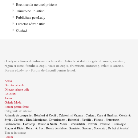
Recomanda-ne unei prietene
Trimite-ne un articol
Publicitate pe eLady
Director adrese utile
Contact
eLady.ro - Sursa de informare a femeilor. Articole si sfaturi legate de moda, sanatate,
regim si diete, familie si copii, viata de cuplu, frumusete, horoscop, relatii si sarcina.
Forum eLady.ro - Forum de discutii pentru femei.
Acasa
Director articole
Director adrese utile
Felicitari
Jocuri
Galerie Moda
Forum pentru femei
Categoriile de articole:
Animale de companie
,
Bebelusi si Copii
,
Calatorii si Vacante
,
Cariera
,
Casa si Gradina
,
Celebs &
Style
,
Cultura
,
Dieta Montignac
,
Divertisment
,
Editorial
,
Familie
,
Fitness
,
Frumusete
,
Gastronomie
,
Horoscop
,
Mirese si Nunti
,
Moda
,
Personalitati
,
Povesti
,
Produse
,
Psihologie
,
Regim si Diete
,
Relatii & Sex
,
Retete de slabire
,
Sanatate
,
Sarcina
,
Societate
,
Tu faci diferenta!
Tine-te in contact
Forum