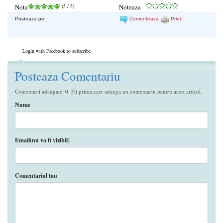
Nota
(
5
/ 5)
Noteaza
Posteaza pe:
Comenteaza
Print
Login with Facebook to subscribe
Posteaza Comentariu
Comentarii adaugate:
0
. Fii prima care adauga un comentariu pentru acest articol.
Nume
Email(nu va fi vizibil)
Comentariul tau