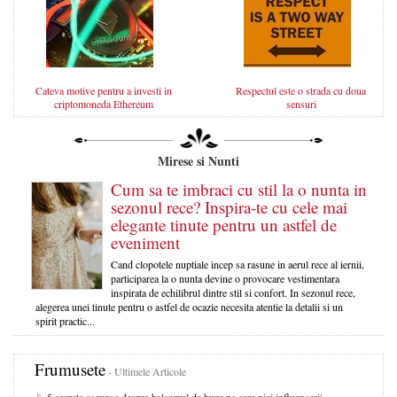
Cateva motive pentru a investi in
Respectul este o strada cu doua
criptomoneda Ethereum
sensuri
Mirese si Nunti
Cum sa te imbraci cu stil la o nunta in
sezonul rece? Inspira-te cu cele mai
elegante tinute pentru un astfel de
eveniment
Cand clopotele nuptiale incep sa rasune in aerul rece al iernii,
participarea la o nunta devine o provocare vestimentara
inspirata de echilibrul dintre stil si confort. In sezonul rece,
alegerea unei tinute pentru o astfel de ocazie necesita atentie la detalii si un
spirit practic...
Frumusete
- Ultimele Articole