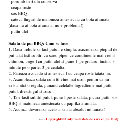
- porumb fiert din conserva
- ceapa rosie
- sos BBQ
- cateva linguri de maioneza amestecata cu boia afumata
(daca nu ai boia afumata, nu e problema!)
- putin ulei
Salata de pui BBQ: Cum se face
1. Daca trebuie sa faci puiul, e simplu: asezoneaza pieptul de
pui taiat fisii subtiri cu sare, piper, ce condimente mai vrei si
chimion, unge-l cu putin ulei si pune-l pe gratarul incins, 3
minute pe o parte, 3 pe cealalta.
2. Paseaza avocado si amesteca-l cu ceapa rosie taiata fin.
3. Asambleaza salata cum iti vine mai usor, pentru ca nu
exista nici o regula, punand celelalte ingrediente mai putin
puiul, dressingul si sosul.
4. Taie fasii subtiri puiul, pune-l peste salata, picura putin sos
BBQ si maioneza amestecata cu paprika afumata.
5. Acum... devoreaza aceasta salata absolut minunata!
Copyright©eLady.ro - Salata de vara cu pui BBQ
Sursa: