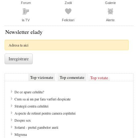
Forum
Zodii
Galerie
la TV
Felicitari
Alerte
Newsletter elady
Top vizionate
Top comentate
Top votate
De ce apare celulita?
Cum sa ai un par fara varfuri despicate
Strategii contra celulitei
Aspecte de retinut pentru camera copilului
Despre sex
Solarul - pretul gambelor aurii
Migrena