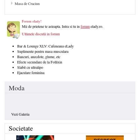
Masa de Craciun
Forum elady!
Mii de prietene te asteapta. Intra si tu in
forum
elady.ro.
Ultimele discutii in forum
Bar & Lounge XLV: Cafeneaua eLady
Suplimente pentru masa musculara
Bancuri, anecdote, glume, etc
Efecte secundare de la Follixin
Slabit cu ultralipo
Ejaculare feminina
Moda
Vezi Galeria
Societate