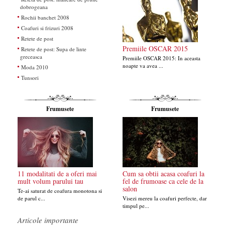
dobrogeana
Rochii banchet 2008
Coafuri si frizuri 2008
Retete de post
Premiile OSCAR 2015
Retete de post: Supa de linte
greceasca
Premiile OSCAR 2015: In aceasta
noapte va avea ...
Moda 2010
Tunsori
Frumusete
Frumusete
11 modalitati de a oferi mai
Cum sa obtii acasa coafuri la
mult volum parului tau
fel de frumoase ca cele de la
salon
Te-ai saturat de coafura monotona si
de parul c...
Visezi mereu la coafuri perfecte, dar
timpul pe...
Articole importante