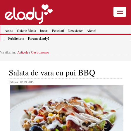
Toggle
navigatio
Acasa
Galerie Moda
Jocuri
Felicitari
Newsletter
Alerte!
Publicitate
Forum eLady!
Va aflati in:
Articole
/
Gastronomie
Salata de vara cu pui BBQ
Publicat: 02.09.2015