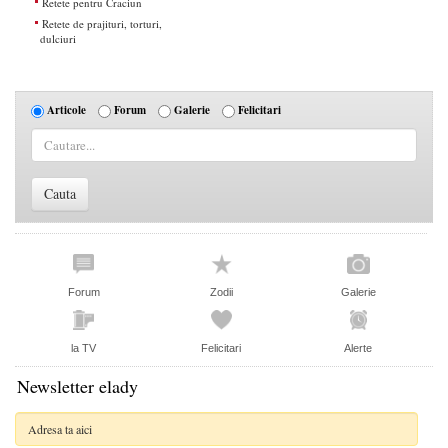
Retete pentru Craciun
Retete de prajituri, torturi,
dulciuri
Articole
Forum
Galerie
Felicitari
Forum
Zodii
Galerie
la TV
Felicitari
Alerte
Newsletter elady