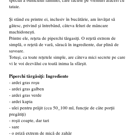
special a bunicului familiei, care făcuse pe vremuri afaceri cu
tataie.
Și stând eu printre ei, inclusiv în bucătărie, am învățat să
gătesc, privind și întrebând, câteva feluri de mâncare
machidonești.
Printre ele, rețeta de piperchi tărgasiți. O rețetă extrem de
simplă, o rețetă de vară, săracă în ingrediente, dar plină de
savoare.
Totuși, ca toate rețetele simple, are câteva mici secrete pe care
vi le voi dezvălui cu toată inima la sfârșit.
Piperchi tărgăsiți: Ingrediente
- ardei gras roșu
- ardei gras galben
- ardei gras verde
- ardei kapia
- ulei pentru prăjit (cca 50_100 ml, funcție de câte porții
pregătiți)
- roșii coapte, dar tari
- sare
- o priză extrem de mică de zahăr