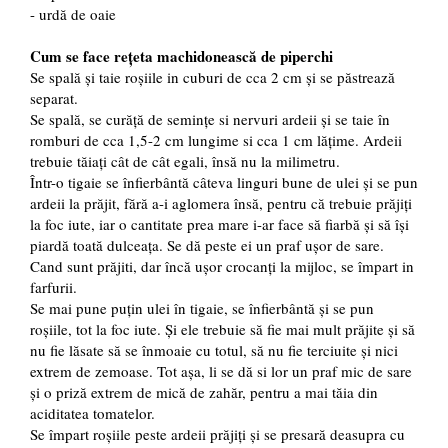
- urdă de oaie
Cum se face rețeta machidonească de piperchi
Se spală și taie roșiile in cuburi de cca 2 cm și se păstrează
separat.
Se spală, se curăță de semințe si nervuri ardeii și se taie în
romburi de cca 1,5-2 cm lungime si cca 1 cm lățime. Ardeii
trebuie tăiați cât de cât egali, însă nu la milimetru.
Într-o tigaie se înfierbântă câteva linguri bune de ulei și se pun
ardeii la prăjit, fără a-i aglomera însă, pentru că trebuie prăjiți
la foc iute, iar o cantitate prea mare i-ar face să fiarbă și să își
piardă toată dulceața. Se dă peste ei un praf ușor de sare.
Cand sunt prăjiti, dar încă ușor crocanți la mijloc, se împart in
farfurii.
Se mai pune puțin ulei în tigaie, se înfierbântă și se pun
roșiile, tot la foc iute. Și ele trebuie să fie mai mult prăjite și să
nu fie lăsate să se înmoaie cu totul, să nu fie terciuite și nici
extrem de zemoase. Tot așa, li se dă si lor un praf mic de sare
și o priză extrem de mică de zahăr, pentru a mai tăia din
aciditatea tomatelor.
Se împart roșiile peste ardeii prăjiți și se presară deasupra cu