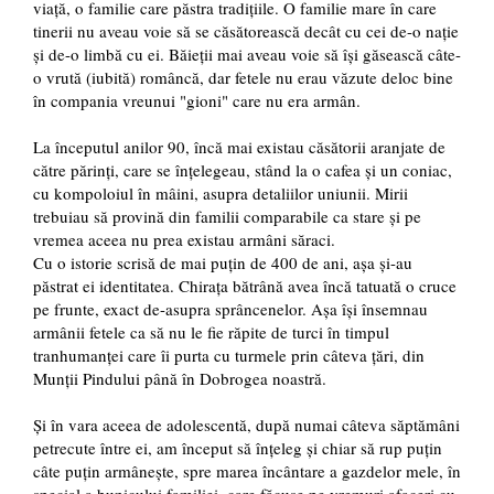
viață, o familie care păstra tradițiile. O familie mare în care
tinerii nu aveau voie să se căsătorească decât cu cei de-o nație
și de-o limbă cu ei. Băieții mai aveau voie să își găsească câte-
o vrută (iubită) româncă, dar fetele nu erau văzute deloc bine
în compania vreunui "gioni" care nu era armân.
La începutul anilor 90, încă mai existau căsătorii aranjate de
către părinți, care se înțelegeau, stând la o cafea și un coniac,
cu kompoloiul în mâini, asupra detaliilor uniunii. Mirii
trebuiau să provină din familii comparabile ca stare și pe
vremea aceea nu prea existau armâni săraci.
Cu o istorie scrisă de mai puțin de 400 de ani, așa și-au
păstrat ei identitatea. Chirața bătrână avea încă tatuată o cruce
pe frunte, exact de-asupra sprâncenelor. Așa își însemnau
armânii fetele ca să nu le fie răpite de turci în timpul
tranhumanței care îi purta cu turmele prin câteva țări, din
Munții Pindului până în Dobrogea noastră.
Și în vara aceea de adolescentă, după numai câteva săptămâni
petrecute între ei, am început să înțeleg și chiar să rup puțin
câte puțin armânește, spre marea încântare a gazdelor mele, în