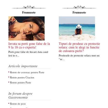
Frumusete
Frumusete
Invata sa porti gene false de la
Tipuri de produse cu protectie
9 la 18 ca o experta!
solara: cum le alegi in functie
de culoarea pielii?
Porti gene false de fiecare data cand
iesi in o...
Produsele de protectie solara sunt un
“ac...
Articole importante
Retete de cozonac pentru Paste
Retete pentru Craciun
Retete pentru Paste
In forum despre
Gastronomie
Retete de post