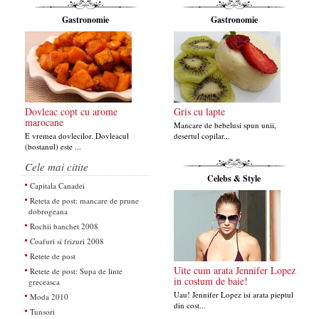
Gastronomie
Gastronomie
Dovleac copt cu arome
Gris cu lapte
marocane
Mancare de bebelusi spun unii,
E vremea dovlecilor. Dovleacul
desertul copilar...
(bostanul) este ...
Cele mai citite
Celebs & Style
Capitala Canadei
Reteta de post: mancare de prune
dobrogeana
Rochii banchet 2008
Coafuri si frizuri 2008
Retete de post
Uite cum arata Jennifer Lopez
Retete de post: Supa de linte
in costum de baie!
greceasca
Uau! Jennifer Lopez isi arata pieptul
Moda 2010
din cost...
Tunsori