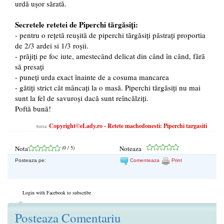
urdă ușor sărată.
Secretele retetei de
Piperchi tărgăsiți
:
- pentru o rețetă reușită de piperchi tărgăsiți păstrați proportia
de 2/3 ardei si 1/3 roșii.
- prăjiți pe foc iute, amestecând delicat din când în când, fără
să presați
- puneți urda exact înainte de a cosuma mancarea
- gătiți strict cât mâncați la o masă. Piperchi tărgăsiți nu mai
sunt la fel de savuroși dacă sunt reîncălziți.
Poftă bună!
Copyright©eLady.ro - Retete machedonesti: Piperchi targasiti
Sursa:
Nota
(
0
/ 5)
Noteaza
Posteaza pe:
Comenteaza
Print
Login with Facebook to subscribe
Posteaza Comentariu