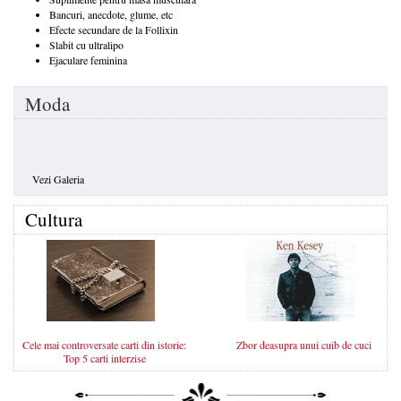
Bancuri, anecdote, glume, etc
Efecte secundare de la Follixin
Slabit cu ultralipo
Ejaculare feminina
Moda
Vezi Galeria
Cultura
Cele mai controversate carti din istorie:
Zbor deasupra unui cuib de cuci
Top 5 carti interzise