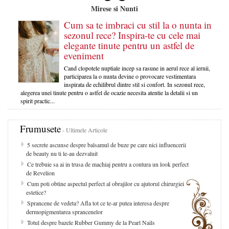
Mirese si Nunti
Cum sa te imbraci cu stil la o nunta in
sezonul rece? Inspira-te cu cele mai
elegante tinute pentru un astfel de
eveniment
Cand clopotele nuptiale incep sa rasune in aerul rece al iernii,
participarea la o nunta devine o provocare vestimentara
inspirata de echilibrul dintre stil si confort. In sezonul rece,
alegerea unei tinute pentru o astfel de ocazie necesita atentie la detalii si un
spirit practic...
Frumusete
- Ultimele Articole
5 secrete ascunse despre balsamul de buze pe care nici influencerii
de beauty nu ti le-au dezvaluit
Ce trebuie sa ai in trusa de machiaj pentru a contura un look perfect
de Revelion
Cum poti obtine aspectul perfect al obrajilor cu ajutorul chirurgiei
estetice?
Sprancene de vedeta? Afla tot ce te-ar putea interesa despre
dermopigmentarea sprancenelor
Totul despre bazele Rubber Gummy de la Pearl Nails