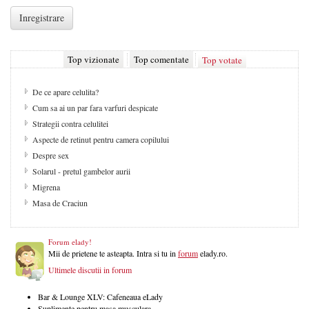
Top vizionate
Top comentate
Top votate
De ce apare celulita?
Cum sa ai un par fara varfuri despicate
Strategii contra celulitei
Aspecte de retinut pentru camera copilului
Despre sex
Solarul - pretul gambelor aurii
Migrena
Masa de Craciun
Forum elady!
Mii de prietene te asteapta. Intra si tu in
forum
elady.ro.
Ultimele discutii in forum
Bar & Lounge XLV: Cafeneaua eLady
Suplimente pentru masa musculara