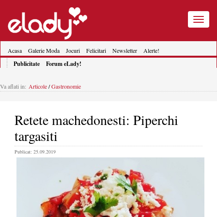
Toggle
navigatio
Acasa
Galerie Moda
Jocuri
Felicitari
Newsletter
Alerte!
Publicitate
Forum eLady!
Va aflati in:
Articole
/
Gastronomie
Retete machedonesti: Piperchi
targasiti
Publicat: 25.09.2019