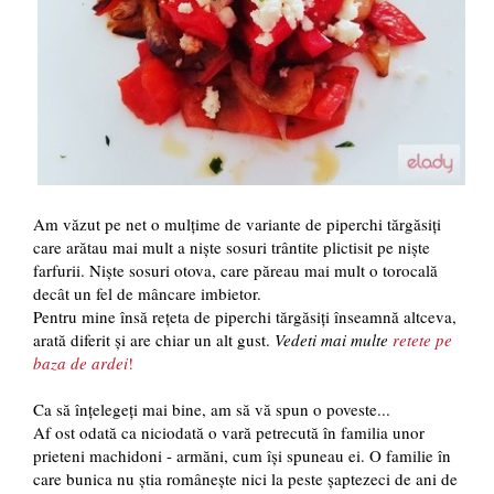
Am văzut pe net o mulțime de variante de piperchi tărgăsiți
care arătau mai mult a niște sosuri trântite plictisit pe niște
farfurii. Niște sosuri otova, care păreau mai mult o torocală
decât un fel de mâncare imbietor.
Pentru mine însă rețeta de piperchi tărgăsiți înseamnă altceva,
arată diferit și are chiar un alt gust.
Vedeti mai multe
retete pe
baza de ardei
!
Ca să înțelegeți mai bine, am să vă spun o poveste...
Af ost odată ca niciodată o vară petrecută în familia unor
prieteni machidoni - armăni, cum își spuneau ei. O familie în
care bunica nu știa românește nici la peste șaptezeci de ani de