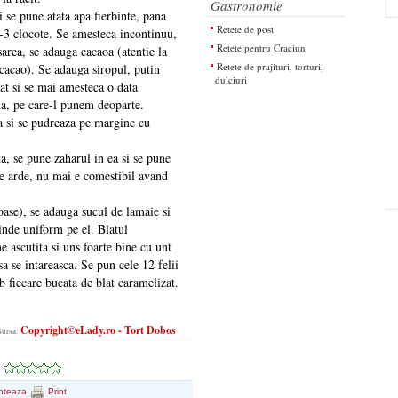
Gastronomie
 se pune atata apa fierbinte, pana
Retete de post
 2-3 clocote. Se amesteca incontinuu,
Retete pentru Craciun
sarea, se adauga cacaoa (atentie la
Retete de prajituri, torturi,
cacao). Se adauga siropul, putin
dulciuri
at si se mai amesteca o data
ia, pe care-l punem deoparte.
a si se pudreaza pe margine cu
ta, se pune zaharul in ea si se pune
 se arde, nu mai e comestibil avand
oase), se adauga sucul de lamaie si
tinde uniform pe el. Blatul
ne ascutita si uns foarte bine cu unt
sa se intareasca. Se pun cele 12 felii
b fiecare bucata de blat caramelizat.
Copyright©eLady.ro - Tort Dobos
Sursa:
nteaza
Print