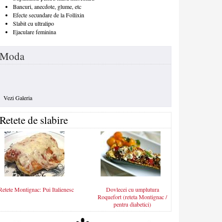
Bancuri, anecdote, glume, etc
Efecte secundare de la Follixin
Slabit cu ultralipo
Ejaculare feminina
Moda
Vezi Galeria
Retete de slabire
Retete Montignac: Pui Italienesc
Dovlecei cu umplutura
Roquefort (reteta Montignac /
pentru diabetici)