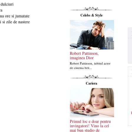
 dulciuri
ca
Celebs & Style
a ore si jumatate
 si zile de nastere
Robert Pattinson,
imaginea Dior
Robert Pattinson, iubitul actor
de cinema brit...
Cariera
Primul loc e doar pentru
invingatori! Vino la cel
mai bun studio de