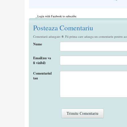
Login with Facebook to subscribe
Posteaza Comentariu
Comentarii adaugate:
0
. Fii prima care adauga un comentariu pentru aces
Nume
Email(nu va
fi vizibil)
Comentariul
tau