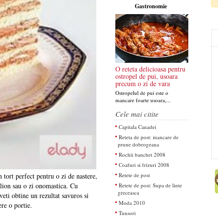
Gastronomie
O reteta delicioasa pentru
ostropel de pui, usoara
precum o zi de vara
Ostropelul de pui este o
mancare foarte usoara,...
Cele mai citite
Capitala Canadei
Reteta de post: mancare de
prune dobrogeana
Rochii banchet 2008
Coafuri si frizuri 2008
Retete de post
 tort perfect pentru o zi de nastere,
lion sau o zi onomastica. Cu
Retete de post: Supa de linte
greceasca
 veti obtine un rezultat savuros si
Moda 2010
re o portie.
Tunsori