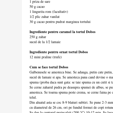
1 priza de sare
50 g cacao
1 lingurita rom (facultativ)
1/2 plic zahar vanilat
30 g cacao pentru pudrat marginea tortului
Ingrediente pentru caramel la tortul Dobos
250 g zahar
sucul de la 1/2 lamaie
Ingrediente pentru ornat tortul Dobos
12 mini praline (trufe)
Cum se face tortul Dobos
Galbenusele se amesteca bine. Se adauga, putin cate putin, 
sucul de lamaie si apa. Se amesteca pana cand devine o ma
spuma (proba daca sunt gata: se taie spuma cu un cutit si ta
Se cerne zaharul pudra pe deasupra spumei de albus, se pun
amesteca. Se toarna spuma peste crema, se cerne faina pe 
telul.
Din aluatul asta se coc 8-9 blaturi subtiri. Se pune 2-3 mm 
cu diametrul de 26 cm, ori pe fundul formei de copt rotun
Se dau la cuptorul preincalzit (200 °C) 10-12 min. Se lasa 