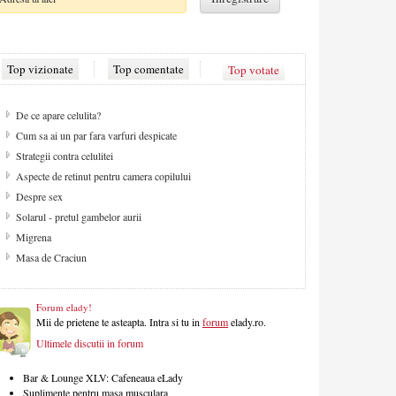
Top vizionate
Top comentate
Top votate
De ce apare celulita?
Cum sa ai un par fara varfuri despicate
Strategii contra celulitei
Aspecte de retinut pentru camera copilului
Despre sex
Solarul - pretul gambelor aurii
Migrena
Masa de Craciun
Forum elady!
Mii de prietene te asteapta. Intra si tu in
forum
elady.ro.
Ultimele discutii in forum
Bar & Lounge XLV: Cafeneaua eLady
Suplimente pentru masa musculara