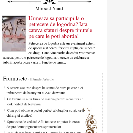
Mirese si Nunti
Urmeaza sa participi la o
petrecere de logodna? Iata
cateva sfaturi despre tinutele
pe care le poti aborda!
Petrecerea de logodna este un eveniment extrem
de special atat pentru fericitul cuplu, cat si pentru
cei dragi. Cand vine vorba de codul vestimentar
adecvat pentru o petrecere de logodna, o ocazie de celebrare a
iubirii, acesta poate varia in functie de tema...
Frumusete
- Ultimele Articole
5 secrete ascunse despre balsamul de buze pe care nici
influencerii de beauty nu ti le-au dezvaluit
Ce trebuie sa ai in trusa de machiaj pentru a contura un
look perfect de Revelion
Cum poti obtine aspectul perfect al obrajilor cu ajutorul
chirurgiei estetice?
Sprancene de vedeta? Afla tot ce te-ar putea interesa
despre dermopigmentarea sprancenelor
Totul despre bazele Rubber Gummy de la Pearl Nails