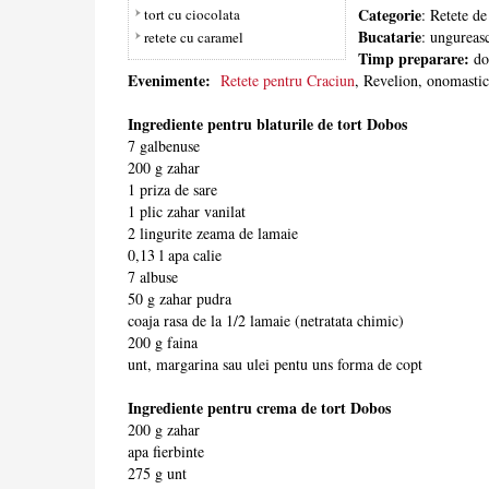
Categorie
tort cu ciocolata
: Retete de
Bucatarie
: ungureas
retete cu caramel
Timp preparare:
dou
Evenimente:
Retete pentru Craciun
, Revelion, onomastici
Ingrediente pentru blaturile de tort Dobos
7 galbenuse
200 g zahar
1 priza de sare
1 plic zahar vanilat
2 lingurite zeama de lamaie
0,13 l apa calie
7 albuse
50 g zahar pudra
coaja rasa de la 1/2 lamaie (netratata chimic)
200 g faina
unt, margarina sau ulei pentu uns forma de copt
Ingrediente pentru crema de tort Dobos
200 g zahar
apa fierbinte
275 g unt