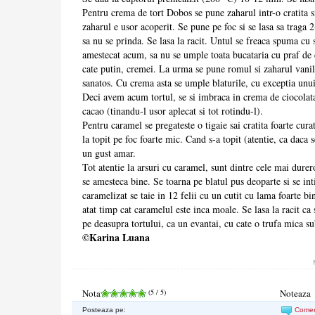
Pentru crema de tort Dobos se pune zaharul intr-o cratita si
zaharul e usor acoperit. Se pune pe foc si se lasa sa traga
sa nu se prinda. Se lasa la racit. Untul se freaca spuma cu 
amestecat acum, sa nu se umple toata bucataria cu praf de 
cate putin, cremei. La urma se pune romul si zaharul vanil
sanatos. Cu crema asta se umple blaturile, cu exceptia unu
Deci avem acum tortul, se si imbraca in crema de ciocolat
cacao (tinandu-l usor aplecat si tot rotindu-l).
Pentru caramel se pregateste o tigaie sai cratita foarte cura
la topit pe foc foarte mic. Cand s-a topit (atentie, ca daca
un gust amar.
Tot atentie la arsuri cu caramel, sunt dintre cele mai durer
se amesteca bine. Se toarna pe blatul pus deoparte si se in
caramelizat se taie in 12 felii cu un cutit cu lama foarte bi
atat timp cat caramelul este inca moale. Se lasa la racit ca 
pe deasupra tortului, ca un evantai, cu cate o trufa mica su
©Karina Luana
Nota
(
5
/ 5)
Noteaza
Posteaza pe:
Come