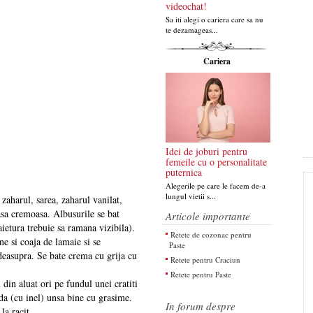
videochat!
Sa iti alegi o cariera care sa nu
te dezamageas...
Cariera
Idei de joburi pentru
femeile cu o personalitate
puternica
Alegerile pe care le facem de-a
lungul vietii s...
zaharul, sarea, zaharul vanilat,
sa cremoasa. Albusurile se bat
Articole importante
ietura trebuie sa ramana vizibila).
Retete de cozonac pentru
e si coaja de lamaie si se
Paste
deasupra. Se bate crema cu grija cu
Retete pentru Craciun
Retete pentru Paste
din aluat ori pe fundul unei cratiti
da (cu inel) unsa bine cu grasime.
In forum despre
la racit.