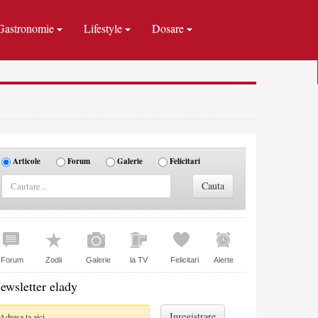
Gastronomie
Lifestyle
Dosare
Articole
Forum
Galerie
Felicitari
Forum
Zodii
Galerie
la TV
Felicitari
Alerte
ewsletter elady